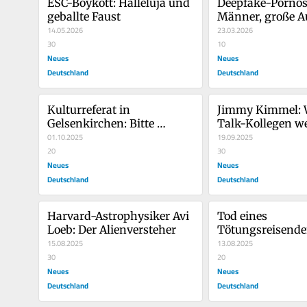
ESC-Boykott: Halleluja und 
Deepfake-Pornos:
geballte Faust
Männer, große 
14.05.2026
23.03.2026
30
10
Neues
Neues
Deutschland
Deutschland
Kulturreferat in 
Jimmy Kimmel: W
Gelsenkirchen: Bitte 
Talk-Kollegen we
schützt uns
01.10.2025
folgen
19.09.2025
20
30
Neues
Neues
Deutschland
Deutschland
Harvard-Astrophysiker Avi 
Tod eines 
Loeb: Der Alienversteher
Tötungsreisend
15.08.2025
13.08.2025
30
20
Neues
Neues
Deutschland
Deutschland