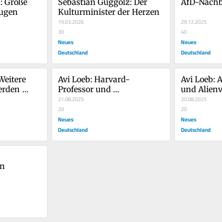
 Große 
Sebastian Guggolz: Der 
AfD-Nachb
Augen
Kulturminister der Herzen
19.03.2026
29.12.2025
30
40
Neues
Neues
Deutschland
Deutschland
eitere 
Avi Loeb: Harvard-
Avi Loeb: 
rden 
Professor und 
und Alienv
Alienversteher
21.08.2025
20.08.2025
20
20
Neues
Neues
Deutschland
Deutschland
en