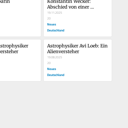
arin
Konstantin Wecker: 
Abschied von einer 
Heldeninszenierung
19.11.2025
20
Neues
Deutschland
Astrophysiker 
Astrophysiker Avi Loeb: Ein 
ersteher
Alienversteher
19.08.2025
20
Neues
Deutschland