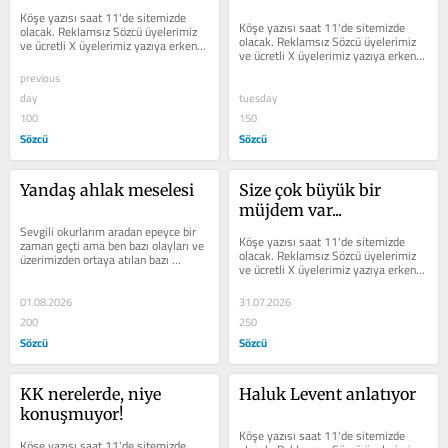
Köşe yazısı saat 11'de sitemizde 
Köşe yazısı saat 11'de sitemizde 
olacak. Reklamsız Sözcü üyelerimiz 
olacak. Reklamsız Sözcü üyelerimiz 
ve ücretli X üyelerimiz yazıya erken 
ve ücretli X üyelerimiz yazıya erken 
erişim sağlayabilir.
erişim sağlayabilir.
previous
day
tuesday
100
150
Sözcü
Sözcü
Yandaş ahlak meselesi
Size çok büyük bir 
müjdem var...
Sevgili okurlarım aradan epeyce bir 
Köşe yazısı saat 11'de sitemizde 
zaman geçti ama ben bazı olayları ve 
olacak. Reklamsız Sözcü üyelerimiz 
üzerimizden ortaya atılan bazı 
ve ücretli X üyelerimiz yazıya erken 
yalanları hiç unutmadım. Nereden...
erişim sağlayabilir.
01.08.2026
31.07.2026
200
250
Sözcü
Sözcü
KK nerelerde, niye 
Haluk Levent anlatıyor
konuşmuyor!
Köşe yazısı saat 11'de sitemizde 
Köşe yazısı saat 11'de sitemizde 