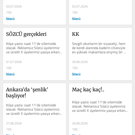
erişim sağlayabilir.
erişim sağlayabilir.
03.07.2026
02.07.2026
150
100
Sözcü
Sözcü
SÖZCÜ gerçekleri
KK
Köşe yazısı saat 11'de sitemizde 
Sevgili okurlarım bir siyasetçi, hem 
olacak. Reklamsız Sözcü üyelerimiz 
de kendi alanında kaderin cilvesiyle 
ve ücretli X üyelerimiz yazıya erken 
en yüksek makamlara erişmiş bir 
erişim sağlayabilir.
siyasetçi kendini bundan daha çok...
01.07.2026
30.06.2026
100
150
Sözcü
Sözcü
Ankara’da ‘şenlik’ 
Maç kaç kaç!..
başlıyor!
Köşe yazısı saat 11'de sitemizde 
Köşe yazısı saat 11'de sitemizde 
olacak. Reklamsız Sözcü üyelerimiz 
olacak. Reklamsız Sözcü üyelerimiz 
ve ücretli X üyelerimiz yazıya erken 
ve ücretli X üyelerimiz yazıya erken 
erişim sağlayabilir.
erişim sağlayabilir.
27.06.2026
26.06.2026
150
100