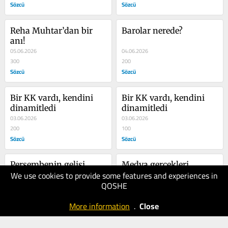
Sözcü
Sözcü
Reha Muhtar’dan bir 
Barolar nerede?
anı!
05.06.2026
04.06.2026
300
200
Sözcü
Sözcü
Bir KK vardı, kendini 
Bir KK vardı, kendini 
dinamitledi
dinamitledi
03.06.2026
03.06.2026
200
100
Sözcü
Sözcü
Perşembenin gelişi 
Medya gerçekleri
We use cookies to provide some features and experiences in
çarşambadan belli 
QOSHE
olurmuş!
02.06.2026
30.05.2026
150
200
More information
.
Close
Sözcü
Sözcü