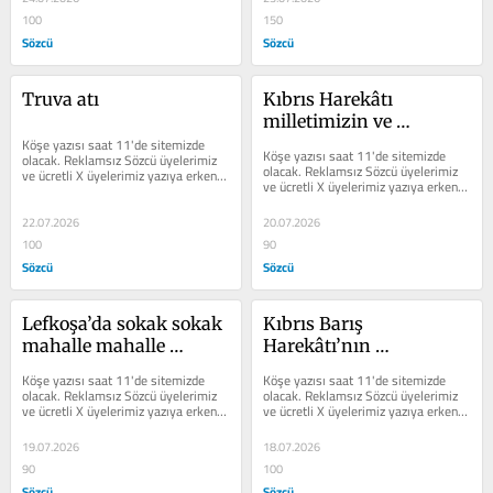
100
150
Sözcü
Sözcü
Truva atı
Kıbrıs Harekâtı 
milletimizin ve 
Köşe yazısı saat 11'de sitemizde 
ordumuzun moralini 
Köşe yazısı saat 11'de sitemizde 
olacak. Reklamsız Sözcü üyelerimiz 
artırmıştır
olacak. Reklamsız Sözcü üyelerimiz 
ve ücretli X üyelerimiz yazıya erken 
ve ücretli X üyelerimiz yazıya erken 
erişim sağlayabilir.
erişim sağlayabilir.
22.07.2026
20.07.2026
100
90
Sözcü
Sözcü
Lefkoşa’da sokak sokak 
Kıbrıs Barış 
mahalle mahalle 
Harekâtı’nın 
savaştık
bilinmeyen yönleri
Köşe yazısı saat 11'de sitemizde 
Köşe yazısı saat 11'de sitemizde 
olacak. Reklamsız Sözcü üyelerimiz 
olacak. Reklamsız Sözcü üyelerimiz 
ve ücretli X üyelerimiz yazıya erken 
ve ücretli X üyelerimiz yazıya erken 
erişim sağlayabilir.
erişim sağlayabilir.
19.07.2026
18.07.2026
90
100
Sözcü
Sözcü