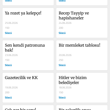
Sözcü
Sözcü
Ya rozet ya kelepçe!
Recep Tayyip ve 
hapishaneler
25.06.2026
24.06.2026
150
200
Sözcü
Sözcü
Sen kendi patronuna 
Bir memleket tablosu!
bak!
23.06.2026
20.06.2026
150
250
Sözcü
Sözcü
Gazetecilik ve KK
Hitler ve bizim 
belediyeler
19.06.2026
18.06.2026
200
150
Sözcü
Sözcü