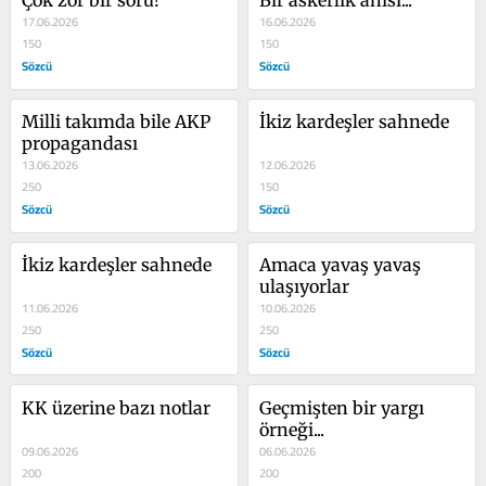
Çok zor bir soru!
Bir askerlik anısı...
17.06.2026
16.06.2026
150
150
Sözcü
Sözcü
Milli takımda bile AKP 
İkiz kardeşler sahnede
propagandası
13.06.2026
12.06.2026
250
150
Sözcü
Sözcü
İkiz kardeşler sahnede
Amaca yavaş yavaş 
ulaşıyorlar
11.06.2026
10.06.2026
250
250
Sözcü
Sözcü
KK üzerine bazı notlar
Geçmişten bir yargı 
örneği...
09.06.2026
06.06.2026
200
200