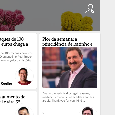
aques de 100 
Pior da semana: a 
 euros chega a 
reincidência de Ratinho em 
omandé no Real
comentários 
 de 100 milhões de euros 
preconceituosos
Diomandé no Real Trevor 
meiro jogador da história 
tado...
s Coelho
Due to the technical or legal reasons, 
readability mode is not available for this 
 aumento de 
article. Thank you for your kind 
 e vira 5º 
understanding.
is bem pago do 
5