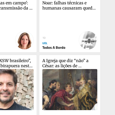
las em campo': 
Noar: falhas técnicas e 
transmissão da F1 
humanas causaram queda 
os lances?
de avião há 15 anos
10
UOL
Todos A Bordo
SW brasileiro”, 
A Igreja que diz “não” a 
Ibirapuera neste 
César: as lições de 
Ambrósio de Milão para 
nosso mundo