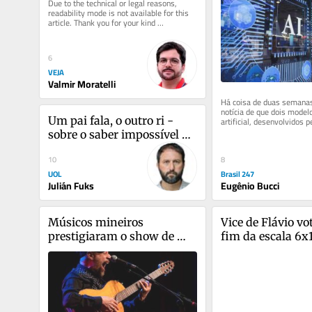
Due to the technical or legal reasons, 
readability mode is not available for this 
article. Thank you for your kind 
understanding.
6
VEJA
Valmir Moratelli
Há coisa de duas semanas,
notícia de que dois modelo
artificial, desenvolvidos p
Um pai fala, o outro ri - 
saíram de controle e...
sobre o saber impossível da 
paternidade
8
10
Brasil 247
UOL
Eugênio Bucci
Julián Fuks
Músicos mineiros 
Vice de Flávio vot
prestigiaram o show de 
fim da escala 6x1
João Bosco em BH
senador tenta ba