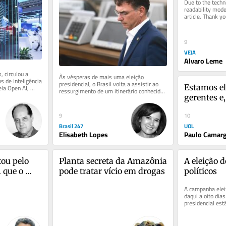
Due to the techni
readability mode 
article. Thank yo
understanding.
9
VEJA
Alvaro Leme
 circulou a 
Às vésperas de mais uma eleição 
s de Inteligência 
presidencial, o Brasil volta a assistir ao 
ela Open AI, 
Estamos el
ressurgimento de um itinerário conhecido. 
Em meio ao acirramento da...
gerentes e,
futuros líd
9
10
Brasil 247
UOL
Elisabeth Lopes
Paulo Camar
ou pelo 
Planta secreta da Amazônia 
A eleição d
 que o 
pode tratar vício em drogas
políticos
rrar
A campanha eleit
daqui a oito dias.
presidencial es
primeiros movim