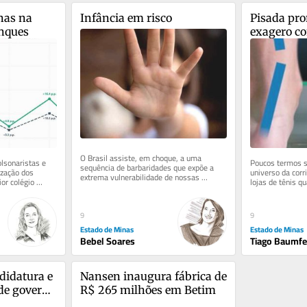
as na 
Infância em risco
Pisada pron
anques
exagero co
O Brasil assiste, em choque, a uma 
lsonaristas e 
Poucos termos s
sequência de barbaridades que expõe a 
ização dos 
universo da corr
extrema vulnerabilidade de nossas 
r colégio 
lojas de tênis q
crianças dentro e fora de casa. Em...
to de...
algum momento, 
9
9
Estado de Minas
Estado de Minas
Bebel Soares
Tiago Baumfe
didatura e 
Nansen inaugura fábrica de 
e governo 
R$ 265 milhões em Betim
ania