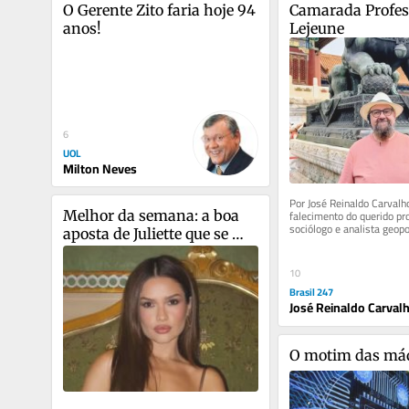
O Gerente Zito faria hoje 94 
Camarada Profess
anos!
Lejeune
6
UOL
Milton Neves
Por José Reinaldo Carvalho
falecimento do querido pro
Melhor da semana: a boa 
sociólogo e analista geopol
aposta de Juliette que se 
Mirhan ecoou como um gol
destaca no ‘Saia Justa’
10
Brasil 247
José Reinaldo Carval
O motim das má