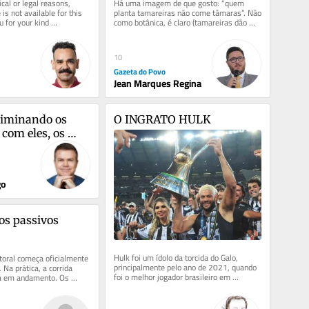
cal or legal reasons, 
Há uma imagem de que gosto: “quem 
is not available for this 
planta tamareiras não come tâmaras”. Não 
u for your kind 
como botânica, é claro (tamareiras dão 
frutos muito antes...
10
Gazeta do Povo
Jean Marques Regina
iminando os 
O INGRATO HULK
 com eles, os 
eres
go
os passivos 
Hulk foi um ídolo da torcida do Galo, 
oral começa oficialmente 
principalmente pelo ano de 2021, quando 
 Na prática, a corrida 
foi o melhor jogador brasileiro em 
tá em andamento. Os 
atividade, ganhando Copa do Brasil e...
entos indicam...