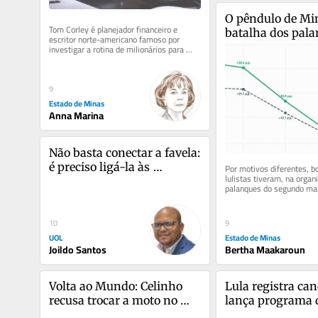
O pêndulo de Min
Tom Corley é planejador financeiro e 
batalha dos pal
escritor norte-americano famoso por 
investigar a rotina de milionários para 
entender os hábitos diários que...
9
Estado de Minas
Anna Marina
Não basta conectar a favela: 
é preciso ligá-la às 
Por motivos diferentes, bo
lulistas tiveram, na organ
oportunidades no digital.
palanques do segundo maio
eleitoral do país neste plei
10
9
UOL
Estado de Minas
Joildo Santos
Bertha Maakaroun
Volta ao Mundo: Celinho 
Lula registra can
recusa trocar a moto no 
lança programa d
Canadá
focado em sober