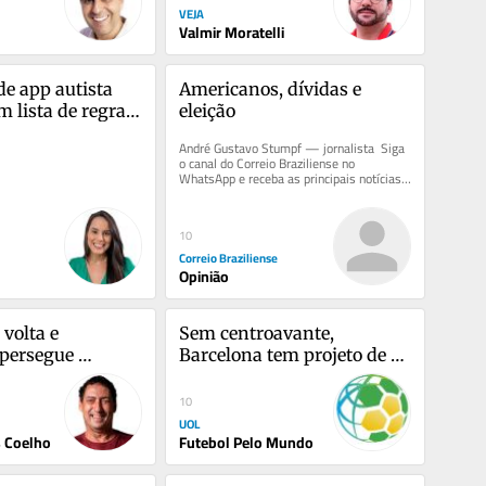
VEJA
Valmir Moratelli
e app autista 
Americanos, dívidas e 
m lista de regras 
eleição
geiros
André Gustavo Stumpf — jornalista  Siga 
o canal do Correio Braziliense no 
WhatsApp e receba as principais notícias 
do dia no seu celular. As...
10
Correio Braziliense
Opinião
volta e 
Sem centroavante, 
persegue 
Barcelona tem projeto de 
 Informações e 
fazer de Yamal um 'novo 
Messi'
10
UOL
s Coelho
Futebol Pelo Mundo