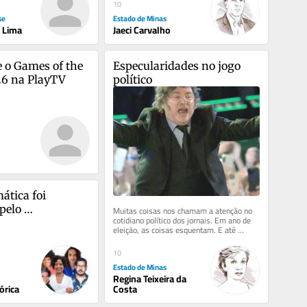
10
se
Estado de Minas
 Lima
Jaeci Carvalho
 o Games of the 
Especularidades no jogo 
26 na PlayTV
político
ática foi 
pelo 
Muitas coisas nos chamam a atenção no 
cotidiano político dos jornais. Em ano de 
mo ou pela 
eleição, as coisas esquentam. E até 
passam do limite do...
10
Estado de Minas
Regina Teixeira da
órica
Costa