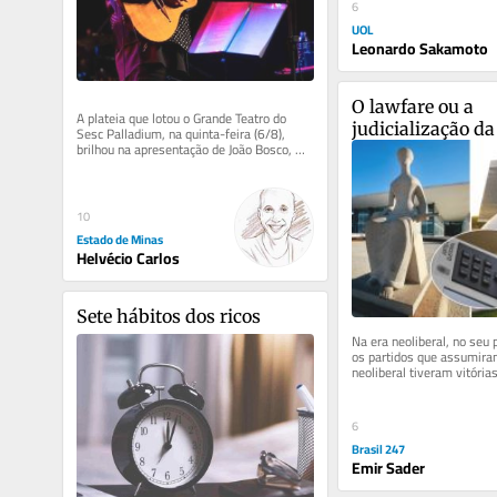
6
UOL
Leonardo Sakamoto
O lawfare ou a 
A plateia que lotou o Grande Teatro do 
judicialização da
Sesc Palladium, na quinta-feira (6/8), 
brilhou na apresentação de João Bosco, 
uma das mais concorridas no...
10
Estado de Minas
Helvécio Carlos
Sete hábitos dos ricos
Na era neoliberal, no seu p
os partidos que assumira
neoliberal tiveram vitórias
Começaram na Europa e se
6
Brasil 247
Emir Sader