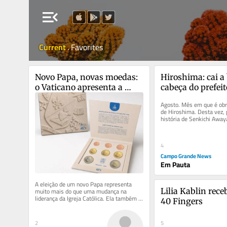
menu_open
Current
.
Favorites
Novo Papa, novas moedas: 
Hiroshima: cai a
o Vaticano apresenta a 
cabeça do prefeito
primeira série oficial com 
netinha de 3 ano
Agosto. Mês em que é obri
Leão XIV
de Hiroshima. Desta vez, p
história de Senkichi Awaya
cidade, e de sua netinha...
4
Campo Grande News
Em Pauta
A eleição de um novo Papa representa 
muito mais do que uma mudança na 
Lilia Kablin rece
liderança da Igreja Católica. Ela também 
40 Fingers
inaugura um novo capítulo na...
2
5