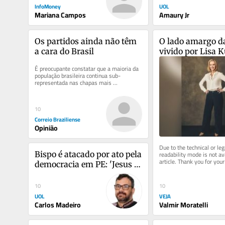
InfoMoney
UOL
Mariana Campos
Amaury Jr
Os partidos ainda não têm 
O lado amargo da
a cara do Brasil
vivido por Lisa 
após ‘Friends’
É preocupante constatar que a maioria da 
população brasileira continua sub-
representada nas chapas mais 
competitivas nas eleições deste ano. As...
10
Correio Braziliense
Opinião
Due to the technical or leg
readability mode is not ava
Bispo é atacado por ato pela 
article. Thank you for your 
democracia em PE: 'Jesus 
understanding.
não falava só do céu'
10
10
UOL
VEJA
Carlos Madeiro
Valmir Moratelli