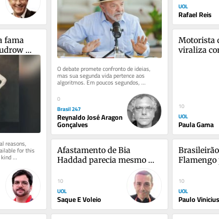
UOL
Rafael Reis
 fama 
Motorista d
Kudrow 
viraliza co
para passa
O debate promete confronto de ideias, 
mas sua segunda vida pertence aos 
algoritmos. Em poucos segundos, 
argumentos viram cortes, contexto vira 
ruído...
0
10
Brasil 247
Reynaldo José Aragon
UOL
Gonçalves
Paula Gama
al reasons, 
ilable for this 
Afastamento de Bia 
Brasileirão 
kind 
Haddad parecia mesmo 
Flamengo 
inevitável
Palmeiras.
palpites
10
10
UOL
UOL
Saque E Voleio
Paulo Viniciu