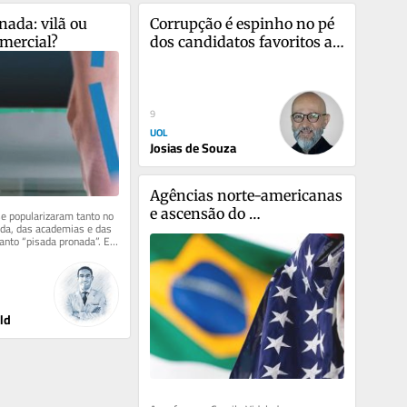
ada: vilã ou 
Corrupção é espinho no pé 
mercial?
dos candidatos favoritos ao 
Planalto
9
UOL
Josias de Souza
Agências norte-americanas 
e ascensão do 
e popularizaram tanto no 
ida, das academias e das 
neoliberalismo (XIII)
uanto “pisada pronada”. Em 
muita...
ld