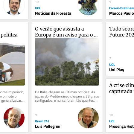
9
10
Correio Brazilien
UOL
Marcos Paulo
Notícias da Floresta
O verão que assusta a 
Tudo sobre
 políitca
Europa é um aviso para o 
Future 20
planeta
7
UOL
Uol Play
A crise clim
capturada 
rimeiro período, 
Da Itália chegam as últimas notícias: As 
m o modelo 
águas do Mediterrâneo chegam a 33 graus 
identitaris
 generalizadas. 
centígrados, e nunca foram tão quentes. 
história?
...
Na Lombardia, o...
9
10
Brasil 247
UOL
Luis Pellegrini
Presença Hist