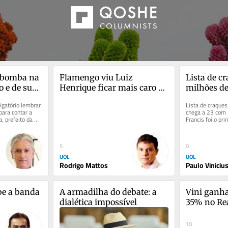
 bomba na 
Flamengo viu Luiz 
Lista de cr
 e de sua 
Henrique ficar mais caro 
milhões de
s
após fim de negócio com 
23 com Di
gatório lembrar 
Lista de craques
Almada
ara contar a 
chega a 23 com 
, prefeito da 
Francis foi o pri
do futebol contra
0
5
UOL
UOL
Paulo Viniciu
Rodrigo Mattos
be a banda 
A armadilha do debate: a 
Vini ganha
dialética impossível
35% no Real
jogador ma
mundo
10