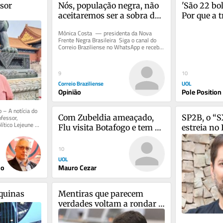
or 
Nós, população negra, não 
'São 22 bo
aceitaremos ser a sobra da 
Por que a 
democracia
perde tant
Mônica Costa  — presidenta da Nova 
Frente Negra Brasileira  Siga o canal do 
Correio Braziliense no WhatsApp e receba 
as principais notícias do...
9
10
Correio Braziliense
UOL
Opinião
Pole Position
 – A notícia do 
fessor, 
Com Zubeldia ameaçado, 
SP2B, o “SX
ítico Lejeune 
Flu visita Botafogo e tem o 
estreia no 
pe...
Rivadavia 3 dias depois
domingo
10
UOL
ho
Mauro Cezar
quinas
Mentiras que parecem 
verdades voltam a rondar 
as eleições