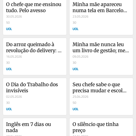
O chefe que me ensinou 
Minha mãe apareceu 
tudo. Pelo avesso
numa tela em Barcelona 
30.05.2026
e mudou uma empresa 
23.05.2026
50
inteira
30
UOL
UOL
Do arroz queimado à 
Minha mãe nunca leu 
revolução do delivery: o 
um livro de gestão; me 
que aprendi em 15 anos
16.05.2026
ensinou tudo
09.05.2026
30
30
UOL
UOL
O Dia do Trabalho dos 
Seu chefe sabe o que 
invisíveis
precisa mudar e escolhe 
02.05.2026
não fazer
25.04.2026
30
50
UOL
UOL
Inglês em 7 dias ou 
O silêncio que tinha 
nada
preço