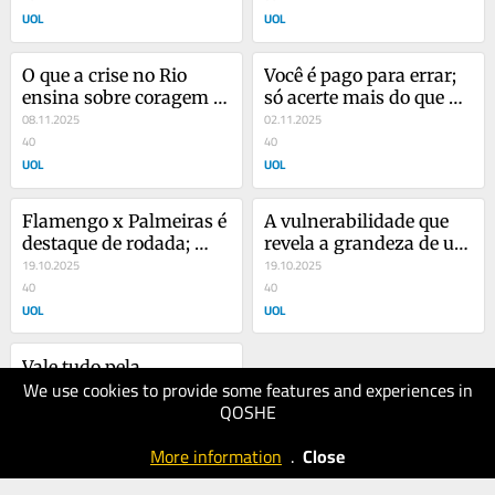
UOL
UOL
O que a crise no Rio 
Você é pago para errar; 
ensina sobre coragem 
só acerte mais do que 
de agir
08.11.2025
erre
02.11.2025
40
40
UOL
UOL
Flamengo x Palmeiras é 
A vulnerabilidade que 
destaque de rodada; 
revela a grandeza de um 
informações e palpites 
19.10.2025
líder
19.10.2025
do PVC
40
40
UOL
UOL
Vale tudo pela 
We use cookies to provide some features and experiences in
liderança? Por que 
QOSHE
líderes ainda agem 
12.10.2025
como Odete Roitman
40
More information
.
Close
UOL