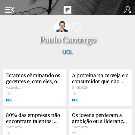
menu_open
Paulo Camargo
UOL
Estamos eliminando os 
A proteína na cerveja e o 
gerentes e, com eles, os 
consumidor que não 
futuros líderes
yesterday
avisa quando muda
01.08.2026
10
10
UOL
UOL
80% das empresas não 
Os jovens perderam a 
encontram talentos; 
ambição ou a liderança 
estão procurando 
25.07.2026
perdeu o encanto?
18.07.2026
errado?
10
20