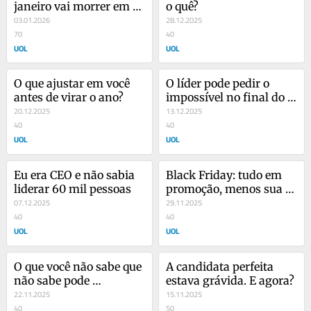
janeiro vai morrer em 
o quê?
fevereiro?
03.01.2026
28.12.2025
70
40
UOL
UOL
O que ajustar em você 
O líder pode pedir o 
antes de virar o ano?
impossível no final do 
20.12.2025
ano?
13.12.2025
40
40
UOL
UOL
Eu era CEO e não sabia 
Black Friday: tudo em 
liderar 60 mil pessoas
promoção, menos sua 
07.12.2025
liderança
29.11.2025
40
40
UOL
UOL
O que você não sabe que 
A candidata perfeita 
não sabe pode 
estava grávida. E agora?
transformar sua 
22.11.2025
15.11.2025
carreira
40
50