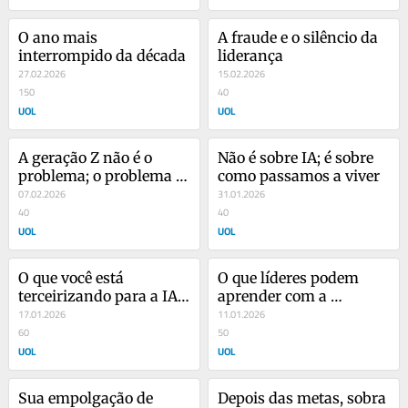
O ano mais 
A fraude e o silêncio da 
interrompido da década
liderança
27.02.2026
15.02.2026
150
40
UOL
UOL
A geração Z não é o 
Não é sobre IA; é sobre 
problema; o problema é 
como passamos a viver
você
07.02.2026
31.01.2026
40
40
UOL
UOL
O que você está 
O que líderes podem 
terceirizando para a IA 
aprender com a 
sem perceber
17.01.2026
Venezuela?
11.01.2026
60
50
UOL
UOL
Sua empolgação de 
Depois das metas, sobra 