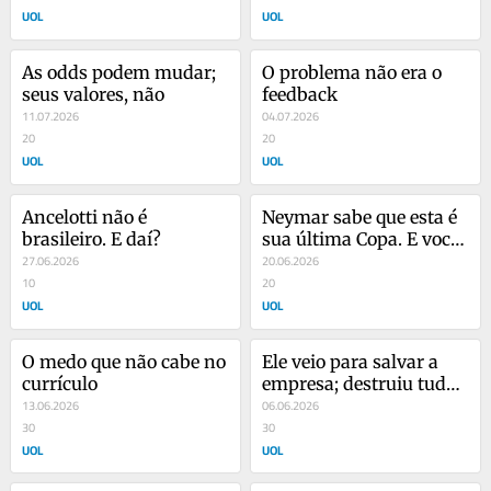
UOL
UOL
As odds podem mudar; 
O problema não era o 
seus valores, não
feedback
11.07.2026
04.07.2026
20
20
UOL
UOL
Ancelotti não é 
Neymar sabe que esta é 
brasileiro. E daí?
sua última Copa. E você, 
27.06.2026
sabe quando é a sua?
20.06.2026
10
20
UOL
UOL
O medo que não cabe no 
Ele veio para salvar a 
currículo
empresa; destruiu tudo 
13.06.2026
em seis meses
06.06.2026
30
30
UOL
UOL