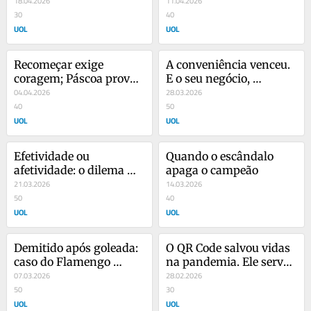
18.04.2026
11.04.2026
30
40
UOL
UOL
Recomeçar exige 
A conveniência venceu. 
coragem; Páscoa prova 
E o seu negócio, 
que vale a pena
04.04.2026
entendeu?
28.03.2026
40
50
UOL
UOL
Efetividade ou 
Quando o escândalo 
afetividade: o dilema 
apaga o campeão
que o seu chefe não vê
21.03.2026
14.03.2026
50
40
UOL
UOL
Demitido após goleada: 
O QR Code salvou vidas 
caso do Flamengo 
na pandemia. Ele serve 
também acontece nas 
07.03.2026
a todos hoje?
28.02.2026
empresas
50
30
UOL
UOL