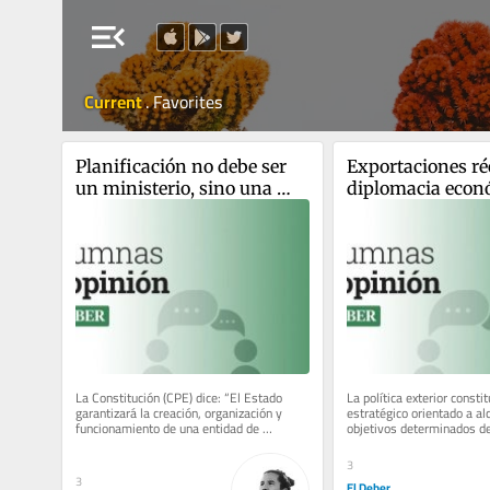
menu_open
Current
.
Favorites
Planificación no debe ser 
Exportaciones réc
un ministerio, sino una 
diplomacia econ
entidad descentralizada
ausente
La Constitución (CPE) dice: “El Estado 
La política exterior constit
garantizará la creación, organización y 
estratégico orientado a alc
funcionamiento de una entidad de 
objetivos determinados de
planificación participativa que...
construidos en función del.
3
3
El Deber