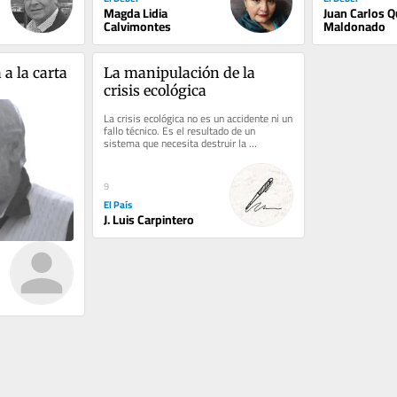
Magda Lidia
Juan Carlos Q
Calvimontes
Maldonado
a la carta 
La manipulación de la 
crisis ecológica
La crisis ecológica no es un accidente ni un 
fallo técnico. Es el resultado de un 
sistema que necesita destruir la 
naturaleza para seguir acumulando...
9
El País
J. Luis Carpintero