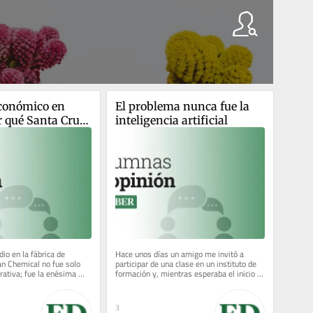
conómico en 
El problema nunca fue la 
r qué Santa Cruz 
inteligencia artificial
 Distrito 
Industrial
dio en la fábrica de 
Hace unos días un amigo me invitó a 
n Chemical no fue solo 
participar de una clase en un instituto de 
rativa; fue la enésima 
formación y, mientras esperaba el inicio 
apso anunciado....
de la actividad, una...
3