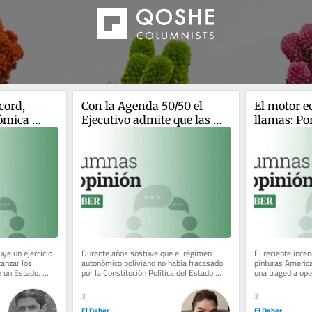
ord, 
Con la Agenda 50/50 el 
El motor e
ómica 
Ejecutivo admite que las 
llamas: Po
autonomías sucumbieron 
necesita un
ante el centralismo
Municipal 
uye un ejercicio 
Durante años sostuve que el régimen 
El reciente incen
anzar los 
autonómico boliviano no había fracasado 
pinturas America
 un Estado, 
por la Constitución Política del Estado 
una tragedia ope
..
(CPE), dado que de manera...
alarma de un col
3
3
El Deber
El Deber