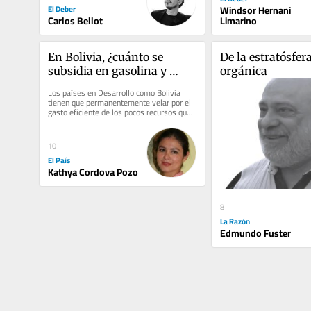
El Deber
Windsor Hernani
Carlos Bellot
Limarino
En Bolivia, ¿cuánto se 
De la estratósfera 
subsidia en gasolina y 
orgánica
cuánto se pierde en salud?
Los países en Desarrollo como Bolivia 
tienen que permanentemente velar por el 
gasto eficiente de los pocos recursos que 
tienen. Diferentes problemas...
10
El País
Kathya Cordova Pozo
8
La Razón
Edmundo Fuster