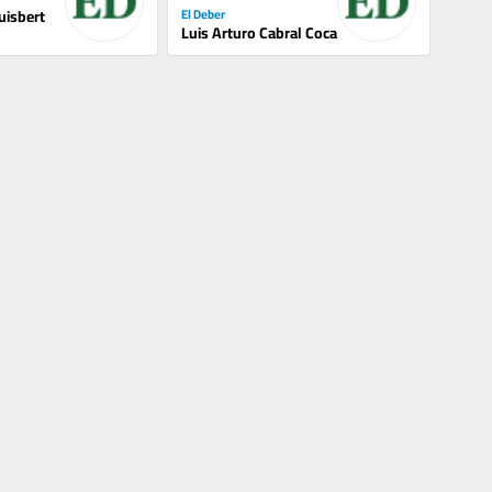
uisbert
El Deber
Luis Arturo Cabral Coca