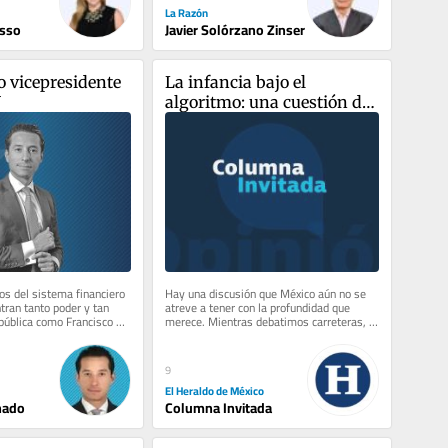
La Razón
asso
Javier Solórzano Zinser
o vicepresidente 
La infancia bajo el 
V
algoritmo: una cuestión de 
soberanía nacional
os del sistema financiero 
Hay una discusión que México aún no se 
ran tanto poder y tan 
atreve a tener con la profundidad que 
pública como Francisco 
merece. Mientras debatimos carreteras, 
íguez. Desde...
presupuestos, seguridad,...
9
El Heraldo de México
nado
Columna Invitada