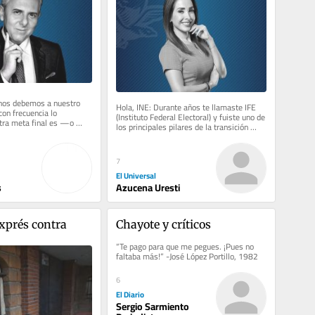
nos debemos a nuestro 
Hola, INE: Durante años te llamaste IFE 
on frecuencia lo 
(Instituto Federal Electoral) y fuiste uno de 
tra meta final es —o 
los principales pilares de la transición 
ormar a alguien....
democrática en...
7
El Universal
s
Azucena Uresti
xprés contra 
Chayote y críticos
“Te pago para que me pegues. ¡Pues no 
faltaba más!” -José López Portillo, 1982
6
El Diario
Sergio Sarmiento