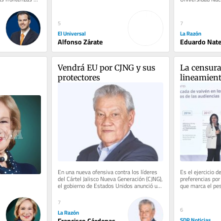
crecieron y, al parecer, nunca...
ían...
aplicara un exam
5
7
El Universal
La Razón
Alfonso Zárate
Eduardo Nate
Vendrá EU por CJNG y sus 
La censura 
protectores
lineamiento
derechos d
En una nueva ofensiva contra los líderes 
Es el ejercicio de
del Cártel Jalisco Nueva Generación (CJNG), 
preferencias por 
el gobierno de Estados Unidos anunció una 
que marca el peso
recompensa de ¡100...
espacios...
7
6
La Razón
SDP Noticias