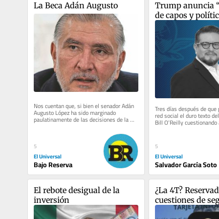
La Beca Adán Augusto
Trump anuncia “c
de capos y polític
mexicanos
Nos cuentan que, si bien el senador Adán 
Tres días después de que p
Augusto López ha sido marginado 
red social el duro texto de
paulatinamente de las decisiones de la 
Bill O’Reilly cuestionando 
bancada de Morena, desde que lo...
México y a la...
5
5
El Universal
El Universal
Bajo Reserva
Salvador García Soto
El rebote desigual de la 
¿La 4T? Reservad
inversión
cuestiones de seg
nacional