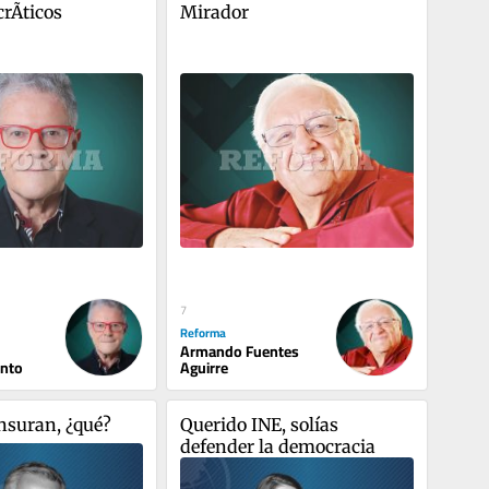
rÃ­ticos
Mirador
7
Reforma
Armando Fuentes
ento
Aguirre
ensuran, ¿qué?
Querido INE, solías 
defender la democracia