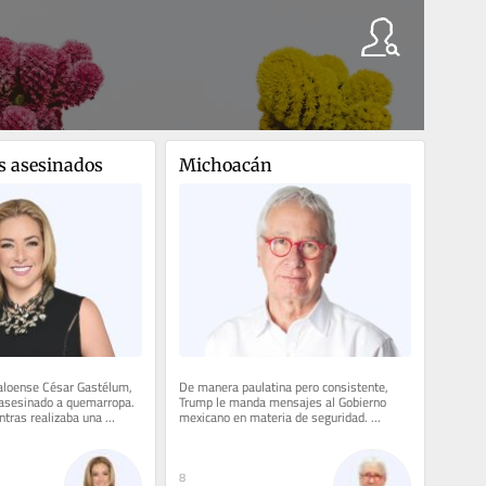
s asesinados
Michoacán
naloense César Gastélum, 
De manera paulatina pero consistente, 
asesinado a quemarropa. 
Trump le manda mensajes al Gobierno 
ntras realizaba una 
mexicano en materia de seguridad. 
ivo en...
Pareciera que algunos estados del país...
8