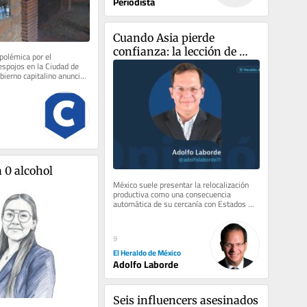
Periodista
Cuando Asia pierde 
confianza: la lección de 
polémica por el 
Toyota para México
spojos en la Ciudad de 
bierno capitalino anunció 
ara atender de...
 0 alcohol
México suele presentar la relocalización 
productiva como una consecuencia 
automática de su cercanía con Estados 
Unidos y del acceso preferencial...
9
El Heraldo de México
Adolfo Laborde
Seis influencers asesinados 