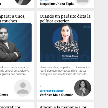
a
Jacqueline L'hoist Tapia
arar a unos, 
Cuando un parásito dicta la 
 a muchos
política exterior
n los primeros amparos 
Hace unos días, un parásito microscópico 
 de control de la UNAM. 
logró algo que muy pocos diplomáticos 
 grupos que podrían 
consiguen, incluso después de años de 
 uno cuyo...
carrera, incontables...
8
El Heraldo de México
 Reyes
Verónica Malo Guzmán
nográficos 
Atacan a la mañanera los 