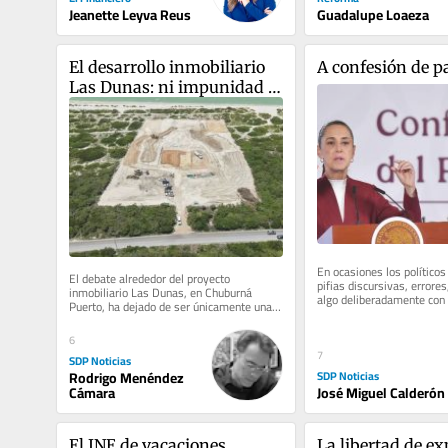
Jeanette Leyva Reus
Guadalupe Loaeza
El desarrollo inmobiliario 
A confesión de p
Las Dunas: ni impunidad 
ni linchamiento, solo 
Estado de derecho
En ocasiones los políticos
El debate alrededor del proyecto 
pifias discursivas, errores,
inmobiliario Las Dunas, en Chuburná 
algo deliberadamente con l
Puerto, ha dejado de ser únicamente una 
perseguir un...
discusión sobre un desarrollo...
6
7
SDP Noticias
SDP Noticias
Rodrigo Menéndez
José Miguel Calderón
Cámara
El INE de vacaciones
La libertad de ex