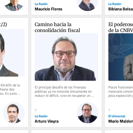
La Razón
La Razón
Bibiana Bels
Mauricio Flores
2/2)
Camino hacia la 
El poderos
consolidación fiscal
de la CNB
 69.60% de la 
El principal desafío de las finanzas 
Pocos funcionari
hasta dos 
públicas ya no consiste únicamente en 
mexicano concent
o. En junio 
reducir el déficit, sino en recuperar un 
poca exposición 
tos...
equilibrio más sólido entre...
Javier Vega Rodr
9
5
La Razón
El Universal
Arturo Vieyra
Mario Maldo