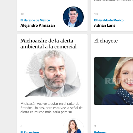
la resolución del INE que...
muy potentes que transmit
10
10
El Heraldo de México
El Heraldo de México
Alejandro Almazán
Adrián Laris
Michoacán: de la alerta 
El chayote
ambiental a la comercial
Michoacán vuelve a estar en el radar de 
Estados Unidos, pero esta vez la señal de 
alerta es mucho más seria para su 
economía. Hay que recordar que...
4
3
El Financiero
Reforma