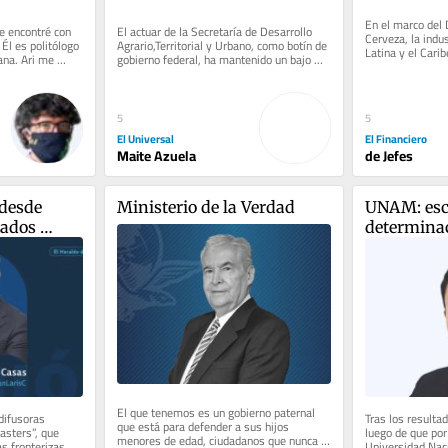
En el marco del D
e encontré con 
El actuar de la Secretaría de Desarrollo 
Cerveza, la indu
Él es politólogo 
Agrario,Territorial y Urbano, como botín de 
Latina y el Carib
ana. Ari me 
gobierno federal, ha mantenido un bajo 
como uno de los 
perfil muy conveniente...
5
5
El Universal
El Financiero
Maite Azuela
de Jefes
desde 
Ministerio de la Verdad
UNAM: escr
ados 
determina
El que tenemos es un gobierno paternal 
ifusoras 
Tras los resultad
que está para defender a sus hijos 
sters”, que 
luego de que por 
menores de edad, ciudadanos que nunca 
 fronterizas 
Universidad Nac