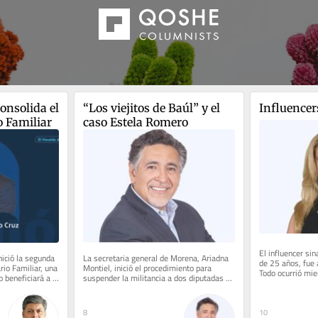
onsolida el 
“Los viejitos de Baúl” y el 
Influencer
 Familiar
caso Estela Romero
El influencer si
ició la segunda 
La secretaria general de Morena, Ariadna 
de 25 años, fue 
io Familiar, una 
Montiel, inició el procedimiento para 
Todo ocurrió mie
o beneficiará a 
suspender la militancia a dos diputadas 
transmisión en v
poblanas que gustan de hacerse...
10
8