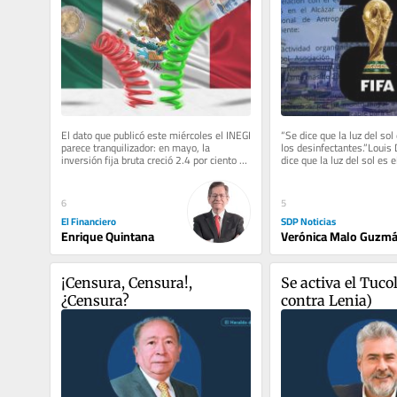
El dato que publicó este miércoles el INEGI 
“Se dice que la luz del sol 
parece tranquilizador: en mayo, la 
los desinfectantes.”Louis 
inversión fija bruta creció 2.4 por ciento 
dice que la luz del sol es e
anual con cifras...
6
5
El Financiero
SDP Noticias
Enrique Quintana
Verónica Malo Guzm
¡Censura, Censura!, 
Se activa el Tucol
¿Censura?
contra Lenia)