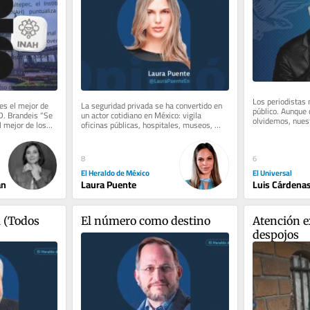
Los periodistas 
es el mejor de 
La seguridad privada se ha convertido en 
público. Aunque c
D. Brandeis “Se 
un actor cotidiano en México: vigila 
olvidemos, nues
l mejor de los...
oficinas públicas, hospitales, museos, 
debería ser— inf
bancos, fraccionamientos,...
6
8
El Universal
El Heraldo de México
Luis Cárdena
án
Laura Puente
 (Todos 
El número como destino
Atención e
despojos