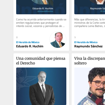
Como ha ocurrido anteriormente cuando se 
Más que diferencias, la tir
emiten regulaciones que protegen el 
ministros de la Corte contr
interés social, voceros y periodistas de 
compañera Lenia Batres, s
radio y televisión han...
prácticamente desde que s
la...
8
9
El Heraldo de México
El Heraldo de México
Eduardo R. Huchim
Raymundo Sánchez
Una comunidad que piensa 
Viva la discrepanc
el Derecho
soltero