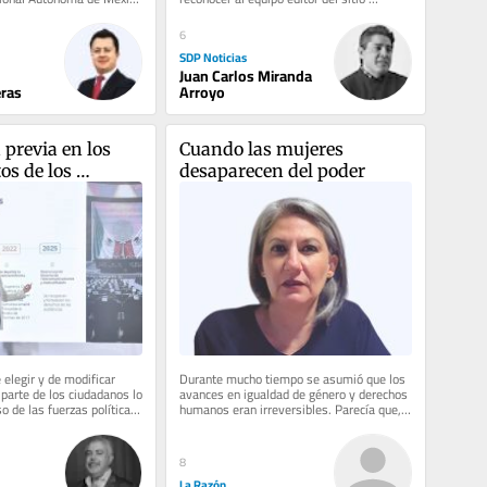
en de admisión en...
informativo SDPnoticias, y a toda...
6
SDP Noticias
Juan Carlos Miranda
ras
Arroyo
previa en los 
Cuando las mujeres 
s de los 
desaparecen del poder
e las audiencias
 elegir y de modificar 
Durante mucho tiempo se asumió que los 
parte de los ciudadanos lo 
avances en igualdad de género y derechos 
 de las fuerzas políticas, 
humanos eran irreversibles. Parecía que, 
aunque aún quedaba camino...
8
La Razón