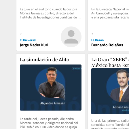
Estuve en el auditorio cuando la doctora 
En la Cineteca Nacional m
Mónica González Contró, directora del 
Ari Campbell y su esposa. 
Instituto de Investigaciones Jurídicas de la 
y ella psicoanalista lacani
UNAM, rindió su...
presumió que había sido...
7
7
El Universal
La Razón
Jorge Nader Kuri
Bernardo Bolaños
La simulación de Alito
La Gran “XERB” 
México hasta Est
Unidos
La tarde del jueves pasado, Alejandro 
Una de las primeras radiod
Moreno, senador y dirigente nacional del 
conocidas como “border bla
PRI, subió en X un video donde se queja de 
eran básicamente emisoras