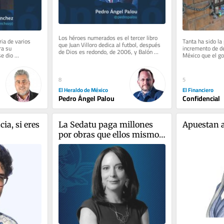
Los héroes numerados es el tercer libro 
ria de varios 
Tanta ha sido la 
que Juan Villoro dedica al futbol, después 
a su 
incremento de de
de Dios es redondo, de 2006, y Balón 
e dio 
México que el go
dividido, de 2014. Lo leí,...
e enfundó en 
una estrategia p
8
5
El Heraldo de México
El Financiero
Pedro Ángel Palou
Confidencial
ia, si eres 
La Sedatu paga millones 
Apuestan a
por obras que ellos mismos 
cancelan