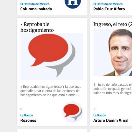
El Heraldo de México
El Heraldo de México
Columna Invitada
Pablo Cruz Alfaro
• Reprobable 
Ingreso, el reto (
hostigamiento
En junio del año pasado el
• Reprobable hostigamiento Y la que tuvo 
población ocupada generó 
que salir a dar cuenta de las acciones de 
salarios mínimos de ingres
hostigamiento de las que está siendo 
pasado el 77.50%, 7.9 pun
víctima en Baja California...
7
8
La Razón
La Razón
Arturo Damm Arnal
Rozones