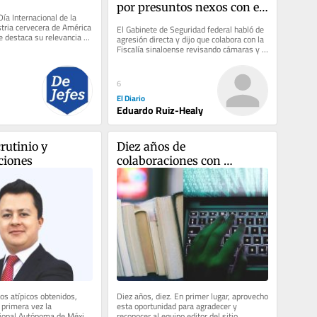
por presuntos nexos con el 
ía Internacional de la 
narco, ningún caso resuelto
stria cervecera de América 
El Gabinete de Seguridad federal habló de 
e destaca su relevancia 
agresión directa y dijo que colabora con la 
motores...
Fiscalía sinaloense revisando cámaras y 
publicaciones. En...
6
El Diario
Eduardo Ruiz-Healy
utinio y 
Diez años de 
ciones
colaboraciones con 
SDPnoticias
os atípicos obtenidos, 
Diez años, diez. En primer lugar, aprovecho 
primera vez la 
esta oportunidad para agradecer y 
ional Autónoma de México 
reconocer al equipo editor del sitio 