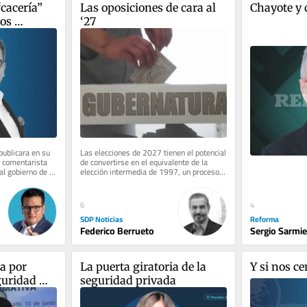
acería” 
Las oposiciones de cara al 
Chayote y c
os 
‘27
ublicara en su 
Las elecciones de 2027 tienen el potencial 
l comentarista 
de convertirse en el equivalente de la 
al gobierno de 
elección intermedia de 1997, un proceso 
que desencadenó la caída...
6
4
SDP Noticias
Reforma
Federico Berrueto
Sergio Sarmi
a por 
La puerta giratoria de la 
Y si nos c
uridad 
seguridad privada