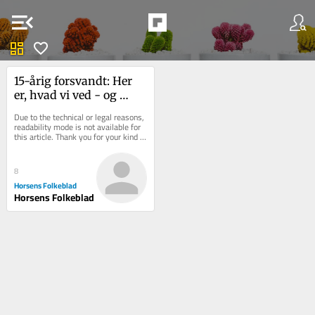
menu_open
dashboard
favorite
15-årig for­svandt: Her 
er, hvad vi ved - og 
hvad vi fort­sat mang­ler 
Due to the technical or legal reasons, 
svar på
readability mode is not available for 
this article. Thank you for your kind 
understanding.
8
Horsens Folkeblad
Horsens Folkeblad