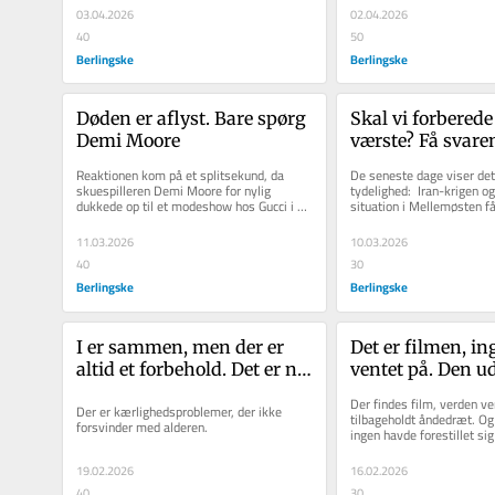
03.04.2026
02.04.2026
40
50
Berlingske
Berlingske
Døden er aflyst. Bare spørg 
Skal vi forberede 
Demi Moore
værste? Få svare
krigens gigantisk
Reaktionen kom på et splitsekund, da 
De seneste dage viser det
svære spørgsmål
skuespilleren Demi Moore for nylig 
tydelighed:  Iran-krigen o
dukkede op til et modeshow hos Gucci i 
situation i Mellemøsten få
Milano.  Hun lignede ikke sig selv,...
også for dig og mig. Det...
11.03.2026
10.03.2026
40
30
Berlingske
Berlingske
I er sammen, men der er 
Det er filmen, in
altid et forbehold. Det er nu, 
ventet på. Den uds
du skal passe på
Trumps svaghed
Der findes film, verden ve
Der er kærlighedsproblemer, der ikke 
tilbageholdt åndedræt. Og 
forsvinder med alderen. 
ingen havde forestillet sig
lærredet.
19.02.2026
16.02.2026
40
30