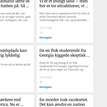
kmann lærte os 
Vi er et yndigt land – men 
-hatten på. Så 
her er tre attraktioner, vi 
ren. »Nu er der 
mangler
ann stod på det, han 
Man skal være superpessimist for ikke at 
, der skal 
n af sin egen succes, greb 
elske Danmark denne sommer. 
ham. Kollegaen, der selv er 
Solskinsdagene står i kø, og landskabet 
..
bugter sig omkring os som et...
16.07.2026
10
Berlingske
bejdsplads kan 
Da en flok studerende fra 
ig lykkelig
Georgia kiggede skeptisk 
på mig, indså jeg en hård 
Hvert år får jeg besøg af en flok 
ferien på at tænke på dit 
sandhed om USA
studerende fra Georgia. Egentlig kommer 
de for at lære noget om Danmark og 
danske medier, men det er som regel...
02.07.2026
30
Berlingske
tærkere end 
En morder trak racekortet. 
ica. Nu er 
Det kan ændre en nation