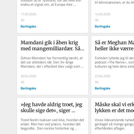
soldater ud af Tyskland, var det ikke kun 
til bikinisæsonen, er du ik
endnu et signal om, at Europa ikke 
længere kan regne med USAs...
17.05.2026
14.05.2026
30
30
Berlingske
Berlingske
Mamdani gik i åben krig 
Så er Meghan Mar
med mangemilliardær. Så 
heller ikke værre
lærte han lektien
Zohran Mamdani har formentlig tænkt, at 
Forleden lyttede jeg til d
det var alletiders idé. Den 34-årige 
podcast »The Nerve«, som
Mamdani, der i efteråret blev valgt som 
kulturen og hele dens est
den første muslimske og...
som der står i beskrivelse
30.04.2026
23.04.2026
30
50
Berlingske
Berlingske
»Jeg havde aldrig troet, jeg 
Måske skal vi erk
skulle sige det«, siger 
lykken er det mo
historikeren – og så fælder 
menneskes privi
Trond Norén Isaksen ved ikke, hvordan det 
Visse ildevarslende nyhede
han en hård dom
ender. Men han ved præcis, hvordan det 
gentaget så mange gange, 
begyndte.  Den norske historiker og 
efterhånden aftager. 
kongehusekspert kan med stor...