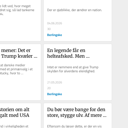
et væk
 lidt ved, hvor meget 
ret sig, så lad tankerne 
Der er øjeblikke, der ændrer en nation.
94.
04.06.2026
30
Berlingske
 mener: Det er 
En legende får en 
år Trump kvæler 
helteafsked. Men 
nd
sandheden er mere 
 at danske medier 
Intet er nemmere end at give Trump 
kompliceret
med et primærvalg i et 
skylden for alverdens elendighed. 
ntucky, hvor to 
orleden kæmpede om at...
21.05.2026
20
Berlingske
storien om alt 
Du bør være bange for den 
r galt med USA
store, stygge ulv. Af mere 
end én grund
d i virkeligheden et 
Eftersom du læser dette, er der en vis 