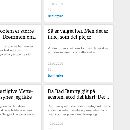
12.03.2026
40
Berlingske
blem er større 
Så er valget her. Men det er 
n: Drømmen om 
ikke, som det plejer
verden er død
, Trump ikke har venner.  
Vi skal til valg 24. marts, men det er ikke 
er fortsat som 
et folketingsvalg som alle andre. 
ale bagtæppe, også i 
højrefløjens...
26.02.2026
30
Berlingske
e tilgive Mette-
Da Bad Bunny gik på 
 synes jeg ikke
scenen, stod det klart: Det 
kunne kun gå på én måde 
e nu på det store 
Bad Bunny var ikke bare virkelig bad. Hans 
kal rede trådene ud om 
show var »det værste nogensinde«, hvis 
 Norges kronprinsesse, 
man spørger præsident Trump, og 
forbryderen Jeffrey...
spørgsmålet er, om det...
10.02.2026
40