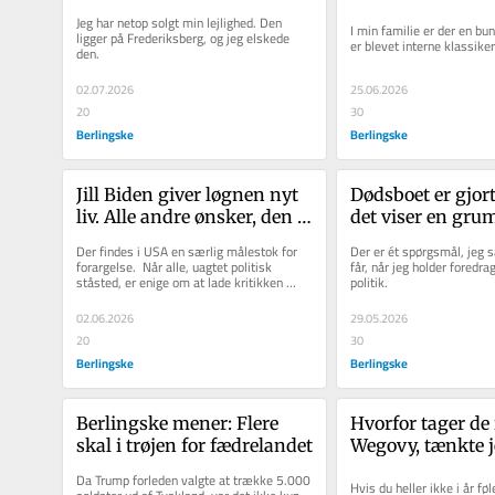
vil noget nyt med
Jeg har netop solgt min lejlighed. Den 
I min familie er der en bunk
ligger på Frederiksberg, og jeg elskede 
er blevet interne klassiker
den. 
02.07.2026
25.06.2026
20
30
Berlingske
Berlingske
Jill Biden giver løgnen nyt 
Dødsboet er gjort
liv. Alle andre ønsker, den 
det viser en gr
skal dø
Der findes i USA en særlig målestok for 
Der er ét spørgsmål, jeg s
forargelse.  Når alle, uagtet politisk 
får, når jeg holder foredr
ståsted, er enige om at lade kritikken 
politik.
strømme i samme retning,...
02.06.2026
29.05.2026
20
30
Berlingske
Berlingske
Berlingske mener: Flere 
Hvorfor tager de 
skal i trøjen for fædrelandet
Wegovy, tænkte je
sandheden op fo
Da Trump forleden valgte at trække 5.000 
Hvis du heller ikke i år føl