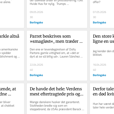
der dukkede under en pressebriefing i Det 
ke alene. 
offer? 
Hvide Hus for nylig.  Trumps 
pressesekretær Karoline Leavitt er...
09.05.2026
07.05.2026
30
30
Berlingske
Berlingske
kle altså 
Parret beskrives som 
Den store 
»smagløst«, men træder 
ligne en u
nu ind i modens 
Dette kan 
en amerikanske 
Den ene er levendegørelsen af Dolly 
Jeg kender den de
magtmekka. De rige er 
 spidder 
Partons gamle vittighed om, at »det er 
blikket.
ablishment og – 
dyrt at se så billig ud«. Lauren Sánchez 
færdige med at sige 
n...
Bezos, der er gift med...
undskyld
22.04.2026
16.04.2026
40
40
Berlingske
Berlingske
ende, at 
De havde det hele: Verdens 
Derfor tale
dne 
mest eftertragtede pris og 
en død kvi
legium
»det nordiske guld«. Nu 
det, vi dr
r bliver 
Mange danskere husker det garanteret.  
Hun har været død
slikker Norge sine sår
at chokket 
Stoltheden bredte sig som en 
taler hele verde
steppebrand, da USAs præsident Barack 
Obama tilbage i 2010erne sagde, at 