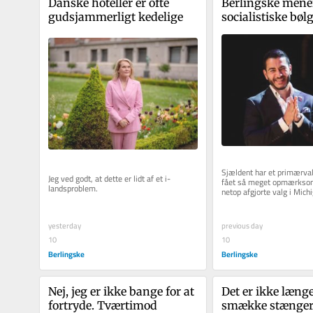
Danske hoteller er ofte 
Berlingske mener
gudsjammerligt kedelige
socialistiske bølg
blive et mareridt 
Demokraterne
Sjældent har et primærvalg
Jeg ved godt, at dette er lidt af et i-
fået så meget opmærksom
landsproblem.
netop afgjorte valg i Michi
besejrede den stærkt...
yesterday
previous day
10
10
Berlingske
Berlingske
Nej, jeg er ikke bange for at 
Det er ikke længe
fortryde. Tværtimod
smække stængern