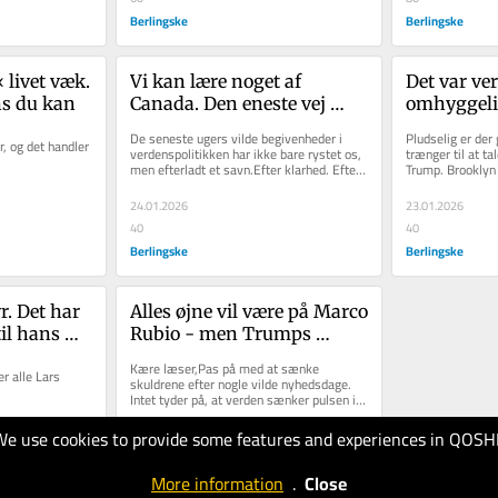
Berlingske
Berlingske
 livet væk. 
Vi kan lære noget af 
Det var ve
ns du kan 
Canada. Den eneste vej 
omhyggeli
frem er isnende realisme 
narrativ. S
De seneste ugers vilde begivenheder i 
Pludselig er der 
 og det handler 
Beckham p
verdenspolitikken har ikke bare rystet os, 
trænger til at ta
men efterladt et savn.Efter klarhed. Efter 
Trump. Brooklyn 
nye veje at gå. Efter en...
verbal atombombe
24.01.2026
23.01.2026
40
40
Berlingske
Berlingske
. Det har 
Alles øjne vil være på Marco 
il hans 
Rubio - men Trumps 
inderkreds er splittet
Kære læser,Pas på med at sænke 
 alle Lars 
skuldrene efter nogle vilde nyhedsdage. 
Intet tyder på, at verden sænker pulsen i 
dagene, der kommer.
We use cookies to provide some features and experiences in QOSH
10.01.2026
40
More information
.
Close
Berlingske