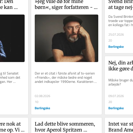
: Den 
»Jeg ville dø for mine 
Svend Brin
e kan 
børn«, siger forfatteren - 
at tage nej
for 
og så afslører han, hvad 
ramte alvo
Da Svend Brinkm
meningen med livet er
noget andet
troede var toppe
en kollega fat i 
siges«
en relativt kendt.
25.07.2026
20
Berlingske
Nej, din ar
ikke gøre d
 til Senatet 
Der er et citat i første afsnit af tv-serien 
hed som det 
»Friends«, der måske bedre end noget 
Måske bruger du 
gan. Her 
andet indkapsler 1990erne. Karakteren 
arbejde? 
Monica forsøger at...
02.08.2026
09.07.2026
10
20
Berlingske
Berlingske
re nok at 
Lad dette blive sommeren, 
Intet var s
e op. Vi 
hvor Aperol Spritzen 
Brand Amer