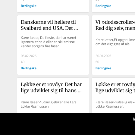
Berlingske
Berlingske
Danskerne vil hellere til 
Vi »dødsscroller«
Svalbard end USA. Det 
Red dig selv, me
siger ikke så lidt 
Kære læser, De fleste, der har været 
Kære læser,Et opgør ulmer,
igennem et brud eller en skilsmisse, 
om det vigtigste af alt.
kender sorgens fire faser.
06.02.2026
30.01.2026
40
60
Berlingske
Berlingske
Løkke er et rovdyr. Det har 
Løkke er et rovdyr
lige udviklet sig til hans 
lige udviklet sig t
store fordel 
store fordel 
Kære læserPludselig elsker alle Lars 
Kære læserPludselig elsker
Løkke Rasmussen.
Løkke Rasmussen.
17.01.2026
17.01.2026
50
40
Berlingske
Berlingske