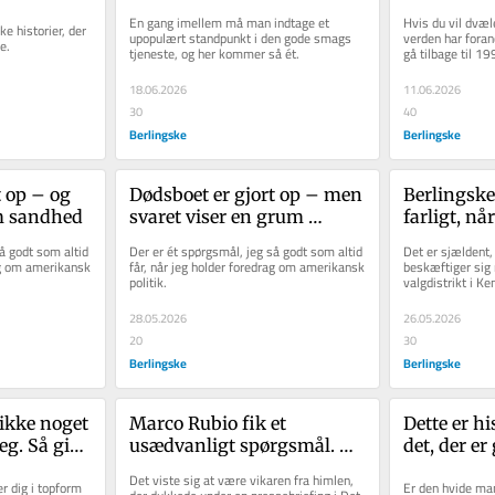
 ferien
endelig dør
tryllestøv
En gang imellem må man indtage et 
Hvis du vil dvæle
e historier, der 
upopulært standpunkt i den gode smags 
verden har forand
e. 
tjeneste, og her kommer så ét. 
gå tilbage til 19
18.06.2026
11.06.2026
30
40
Berlingske
Berlingske
 op – og 
Dødsboet er gjort op – men 
Berlingske
um sandhed
svaret viser en grum 
farligt, n
sandhed
al modsta
å godt som altid 
Der er ét spørgsmål, jeg så godt som altid 
Det er sjældent,
ag om amerikansk 
får, når jeg holder foredrag om amerikansk 
beskæftiger sig 
politik.
valgdistrikt i Ke
republikanere f
28.05.2026
26.05.2026
20
30
Berlingske
Berlingske
ikke noget 
Marco Rubio fik et 
Dette er hi
g. Så gik 
usædvanligt spørgsmål. 
det, der e
r mig
Hans svar viser, hvordan 
Det viste sig at være vikaren fra himlen, 
er dig i topform 
Er den hvide man
han bliver præsident