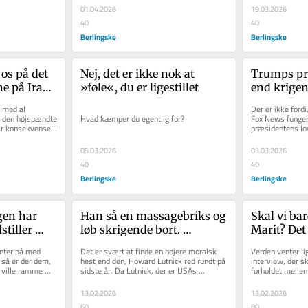
Danmark...
01.04.2026
19.03.2026
40
40
Berlingske
Berlingske
os på det 
Nej, det er ikke nok at 
Trumps pro
ne på Iran-
»føle«, du er ligestillet
end krige
e og 
en simpel 
 med al 
Der er ikke fordi
g den højspændte 
Hvad kæmper du egentlig for?
Fox News funger
r konsekvenser, 
præsidentens loy
disse dage, hvor 
05.03.2026
03.03.2026
40
40
Berlingske
Berlingske
gen har 
Han så en massagebriks og 
Skal vi bar
tiller 
løb skrigende bort. 
Marit? Det
Problemet er bare, at det 
nter på med 
Det er svært at finde en højere moralsk 
Verden venter lig
var løgn
så er der dem, 
hest end den, Howard Lutnick red rundt på 
interview, der s
 ville ramme 
sidste år. Da Lutnick, der er USAs 
forholdet mellem
handelsminister, blev...
Mette-Marit, og 
13.02.2026
13.02.2026
60
80