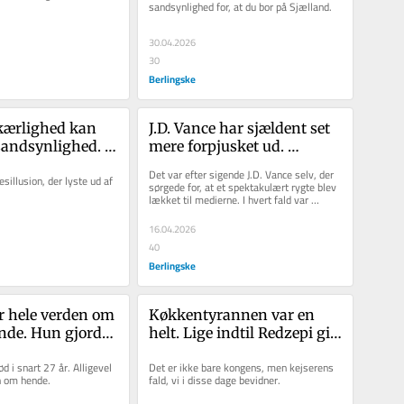
sandsynlighed for, at du bor på Sjælland. 
30.04.2026
30
Berlingske
kærlighed kan 
J.D. Vance har sjældent set 
sandsynlighed. 
mere forpjusket ud. 
du selv ændre på
Ydmygelserne stopper 
Det var efter sigende J.D. Vance selv, der 
sillusion, der lyste ud af 
næppe her
sørgede for, at et spektakulært rygte blev 
lækket til medierne. I hvert fald var 
timingen påfaldende,...
16.04.2026
40
Berlingske
r hele verden om 
Køkkentyrannen var en 
nde. Hun gjorde 
helt. Lige indtil Redzepi gik 
ømmer om i dag
ind på voldens territorium
 i snart 27 år. Alligevel 
Det er ikke bare kongens, men kejserens 
n om hende. 
fald, vi i disse dage bevidner. 