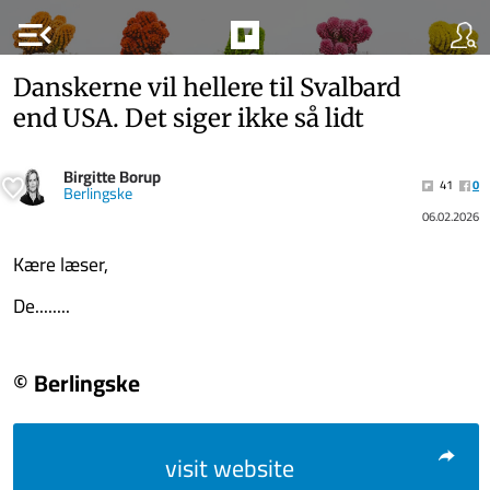
menu_open
Danskerne vil hellere til Svalbard
end USA. Det siger ikke så lidt
Birgitte Borup
41
0
Berlingske
06.02.2026
Kære læser,
De........
© Berlingske
visit website