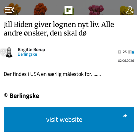
menu_open
Jill Biden giver løgnen nyt liv. Alle
andre ønsker, den skal dø
Birgitte Borup
25
0
Berlingske
02.06.2026
Der findes i USA en særlig målestok for........
© Berlingske
visit website