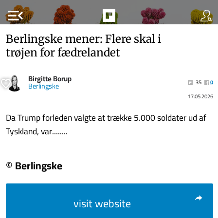
menu_open
Berlingske mener: Flere skal i
trøjen for fædrelandet
Birgitte Borup
35
0
Berlingske
17.05.2026
Da Trump forleden valgte at trække 5.000 soldater ud af
Tyskland, var........
© Berlingske
visit website