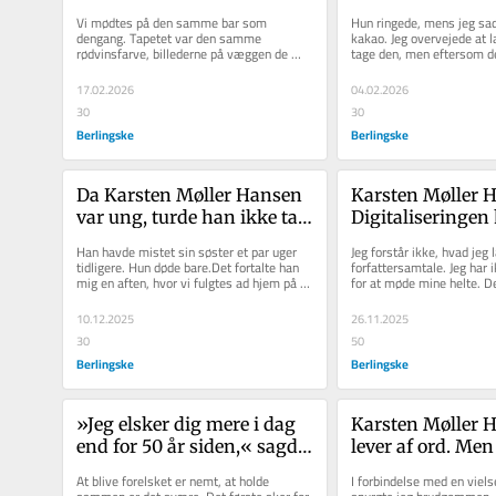
ikke havde set længe. Så 
gjorde ham tavs. 
Vi mødtes på den samme bar som 
Hun ringede, mens jeg sad
måtte han gøre sig en 
angsten over
dengang. Tapetet var den samme 
kakao. Jeg overvejede at 
rødvinsfarve, billederne på væggen de 
tage den, men eftersom det
smertende erkendelse
samme, den samme lugt, tiden dér stod...
eller fjerde gang, hun...
17.02.2026
04.02.2026
30
30
Berlingske
Berlingske
Da Karsten Møller Hansen 
Karsten Møller H
var ung, turde han ikke tale 
Digitaliseringen 
om døden. Men et godt råd 
sønderbombet os
Han havde mistet sin søster et par uger 
Jeg forstår ikke, hvad jeg l
ændrede alt
modbevægelse er
tidligere. Hun døde bare.Det fortalte han 
forfattersamtale. Jeg har 
mig en aften, hvor vi fulgtes ad hjem på 
for at møde mine helte. De
cykel fra en julefrokost...
det, at de sikkert...
10.12.2025
26.11.2025
30
50
Berlingske
Berlingske
»Jeg elsker dig mere i dag 
Karsten Møller H
end for 50 år siden,« sagde 
lever af ord. Men 
min far til min mor i sin 
efter, at der »ikk
At blive forelsket er nemt, at holde 
I forbindelse med en viel
tale. Jeg måtte kigge ned i 
at sige«