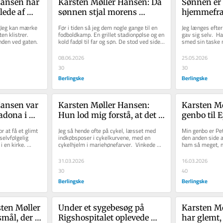
ansen har 
Karsten Møller Hansen: Da 
Sønnen er f
lede af 
sønnen stjal morens 
hjemmefra,
lk siger 
vielsesring, smed faren 
Møller Han
. Jeg kan mærke 
Før i tiden så jeg dem nogle gange til en 
Jeg længes efter
 får jeg 
ham ud for sidste gang
hans hove
n klistrer.  
fodboldkamp. En grillet stadionpølse og en 
gav sig selv.  H
inden ved gaten. 
kold fadøl til far og søn. De stod ved siden 
smed sin taske m
e«
var altid d
af hinanden, og...
kunne finde hans
08.06.2026
25.05.2026
30
30
Berlingske
Berlingske
ansen var 
Karsten Møller Hansen: 
Karsten Mø
adona i 
Hun lod mig forstå, at det 
genbo til 
ik han en 
ikke var døden, hun tænkte 
skandaliser
r at få et glimt 
Jeg så hende ofte på cykel, læsset med 
Min genbo er Pet
ikke har 
på. Det var alt det, hun ikke 
Han har ba
elvfølgelig 
indkøbsposer i cykelkurvene, med en 
den anden side af
i en kirke. 
cykelhjelm i mariehønefarver.  Vinkede 
ham så meget, me
længere kunne
med gardin
man til hende, opdagede hun...
begge har luftet.
31.03.2026
16.03.2026
30
40
Berlingske
Berlingske
ten Møller 
Under et sygebesøg på 
Karsten Mø
mål, der 
Rigshospitalet oplevede 
har glemt, 