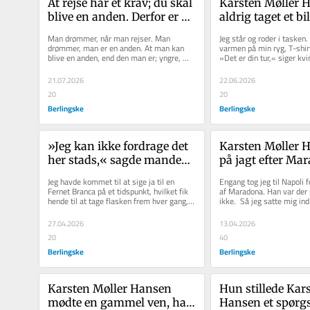
At rejse har et krav; du skal 
Karsten Møller H
blive en anden. Derfor er 
aldrig taget et bil
det værste at møde en, man 
sine børn: »Når fo
Man drømmer, når man rejser. Man 
Jeg står og roder i tasken
kender hjemmefra
noget med en app,
drømmer, man er en anden. At man kan 
varmen på min ryg, T-shirte
blive en anden, end den man er; yngre, 
»Det er din tur,« siger kv
straks hovedpin
modigere, mere gylden.  Det er det,...
21.07.2026
22.06.2026
20
20
Berlingske
Berlingske
»Jeg kan ikke fordrage det 
Karsten Møller H
her stads,« sagde manden 
på jagt efter Mar
til begravelsen. Jeg kunne 
Napoli. I stedet f
Jeg havde kommet til at sige ja til en 
Engang tog jeg til Napoli fo
ikke lade være med at grine
lektion, som han 
Fernet Branca på et tidspunkt, hvilket fik 
af Maradona. Han var der s
hende til at tage flasken frem hver gang, 
ikke.  Så jeg satte mig ind 
glemt
jeg besøgte hende. Det...
Mener, det var...
27.04.2026
13.04.2026
20
40
Berlingske
Berlingske
Karsten Møller Hansen 
Hun stillede Kars
mødte en gammel ven, han 
Hansen et spørgs