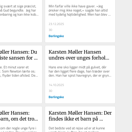
r det et 
farfar altid. Nu opfordrer 
ig svært at sige præcist, 
Min farfar ville ikke have gaver. »Jeg 
et projekt«
han alle til at forkaste 
å Gud begyndte.  Jeg har 
ønsker mig ikke noget,« sagde han altid 
enbaring og kan ikke koble 
med tydelig højtidelighed. Men han blev 
fortællingerne om 
.
alligevel skuffet, hvis han...
undergang
23.12.2025
30
Berlingske
ller Hansen: Du 
Karsten Møller Hansen 
ste sansen for 
undres over unges forhold 
– så 
til tro – men det har også 
e. Et minut varer et 
Hans ene sko ligger midt på gulvet, dér 
s du tidens 
lært ham noget: »Vi taler 
år. Som Newton lærte os; 
har den ligget flere dage, han træder over 
 flyder tiden afsted. Det 
den. Han har spist havregryn, der er gryn 
er
om Gud på vej til 
..
på bordet, mælk på...
PureGym«
14.10.2025
30
Berlingske
ller Hansen: 
Karsten Møller Hansen: Der 
arn, om det tror 
findes ikke et barn på 
vil blive 
denne jord, som får noget 
kom der nogle unge fyre i 
Det bedste ved at rejse ud er at kunne 
 over svaret
ud af, at deres forældre 