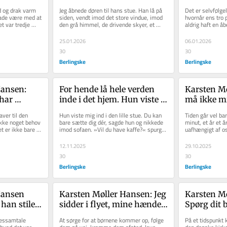
Så tog 
Karsten Møller Hansen 
mange blive
 og drak varm 
Jeg åbnede døren til hans stue. Han lå på 
Det er selvfølgel
verden udenfor forsvinde. 
»selvoptag
lade være med at 
siden, vendt imod det store vindue, imod 
hvornår ens tro p
 var tredje 
den grå himmel, de drivende skyer, et 
aldrig haft en åb
Det var som i en kirke
svagt skær fra solen et...
min tro med en..
25.01.2026
06.01.2026
30
30
Berlingske
Berlingske
ansen: 
For hende lå hele verden 
Karsten Mø
har 
inde i det hjem. Hun viste 
må ikke mi
. Men en 
mig ind i den lille stue
evigheden 
aver til den 
Hun viste mig ind i den lille stue. Du kan 
Tiden går vel bar
 i gang
underlægge
ikke noget behov 
bare sætte dig dér, sagde hun og nikkede 
minut, et år et 
t er ikke bare 
imod sofaen. »Vil du have kaffe?« spurgte 
uafhængigt af os,
strømning
hun. Inden jeg...
var kirkefaderen.
12.11.2025
29.10.2025
30
30
Berlingske
Berlingske
ansen 
Karsten Møller Hansen: Jeg 
Karsten Mø
han stiler 
sidder i flyet, mine hænder 
Spørg dit b
e er noget 
er svedige. Har jeg glemt, 
på Gud. Du 
sessamtale 
At sørge for at børnene kommer op, følge 
På et tidspunkt 
hvordan man holder ferie?
overrasket