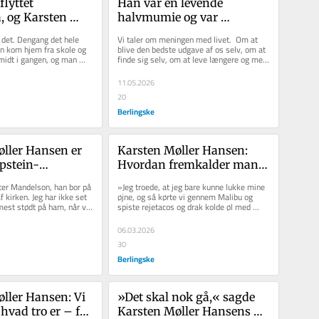
lyttet 
Han var en levende 
 og Karsten 
halvmumie og var 
sen knuger 
indhyllet i bandager. Men 
 det. Dengang det hele 
Vi taler om meningen med livet.  Om at 
dpude: Børnene 
han viste mig, at alt godt 
an kom hjem fra skole og 
blive den bedste udgave af os selv, om at 
idt i gangen, og man 
finde sig selv, om at leve længere og mere 
eres egne
starter med 
 sko under alle...
intenst, om at sove...
taknemmelighed
11.05.2026
20
Berlingske
ller Hansen er 
Karsten Møller Hansen: 
Epstein-
Hvordan fremkalder man 
et toppolitiker: 
de gode minder, når sorgen 
er Mandelson, han bor på 
»Jeg troede, at jeg bare kunne lukke mine 
rrikaderet sig 
fylder alt?
 kirken. Jeg har ikke set 
øjne, og så kørte vi gennem Malibu og 
st stødt på ham, når vi 
spiste rejetacos og drak kolde øl med 
erne trukket for
..
vores fødder i sandet.« 
06.03.2026
30
Berlingske
ller Hansen: Vi 
»Det skal nok gå,« sagde 
hvad tro er – for 
Karsten Møller Hansens 