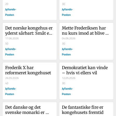
kongehuset fortæller, 
20
30
hvor betydningsfuld 
Jyllands-
Jyllands-
historien er
Posten
Posten
Det norske kongehus er 
Mette Frederiksen har 
yderst sårbart: Småt er 
nu kurs imod at blive 
ikke altid godt. Og slet 
17.06.2026
den næstlængst 
04.06.2026
ikke, hvis man er royal
50
siddende regeringschef 
30
Jyllands-
i hele 
Jyllands-
parlamentarismens 
Posten
Posten
historie
Frederik X har 
Demokratiet kan vinde 
reformeret kongehuset
– hvis vi ellers vil
26.05.2026
12.05.2026
40
30
Jyllands-
Jyllands-
Posten
Posten
Det danske og det 
De fantastiske fire er 
svenske monarki er 
kongehusets fremtid