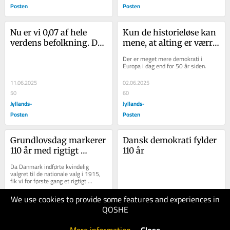
Posten
Posten
Nu er vi 0,07 af hele 
Kun de historieløse kan 
verdens befolkning. Det 
mene, at alting er værre 
lyder ikke af meget. 
i dag end for 50 år siden
Der er meget mere demokrati i 
Men se det i et større 
Europa i dag end for 50 år siden.
perspektiv
11.06.2025
02.06.2025
50
60
Jyllands-
Jyllands-
Posten
Posten
Grundlovsdag markerer 
Dansk demokrati fylder 
110 år med rigtigt 
110 år
demokrati i Danmark
Da Danmark indførte kvindelig 
valgret til de nationale valg i 1915, 
fik vi for første gang et rigtigt 
demokrati – som et af verdens 
første lande.
We use cookies to provide some features and experiences in
29.05.2025
26.05.2025
QOSHE
50
40
Jyllands-
Jyllands-
Posten
Posten