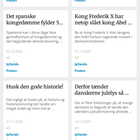
Posten
Posten
Det spanske 
Kong Frederik X har 
kongedømme fylder 50 
netop slået kong Abel – 
år – i denne omgang
og muligvis også kong 
Spanierne kan i disse dage fejre 
Nu er kong Frederik X ikke længere 
Hemming
genindførelsen af kongedømmet og 
den hidtil kortest regerende monark i 
den begyndende demokratisering, 
danmarkshistorien.
som fandt sted efter diktatoren 
Francos død i 1975.
02.12.2025
01.12.2025
40
50
Jyllands-
Jyllands-
Posten
Posten
Husk den gode historie!
Derfor tænder 
danskerne julelys så 
Det vigtigt at huske på, at historie og 
tidligt
Der er flere forklaringer på, at mange 
historieskrivning bør handle om 
danskere er begyndt at tænde den 
meget andet og mere end at 
udendørs juleudsmykning allerede 
udpensle, hvordan soldater er blevet 
her i begyndelsen af november.
slået...
21.11.2025
14.11.2025
40
40
Jyllands-
Jyllands-