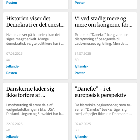
Posten
Posten
Historien viser det: 
Vi ved stadig mere og 
Demokrati er det eneste 
mere om kongerne før 
rigtige
Gorm den Gamle og 
Hvis man ser på historien, kan det 
Tv-serien "Danefæ" har givet stor 
Harald Blåtand
siges meget enkelt: Mange 
tilstrømning af besøgende til 
demokratisk valgte politikere har i 
Ladbymuseet og Jelling. Men de 
tidens løb gjort en masse for andre 
danske konger før Gorm den Gamle 
mennesker....
og Harald Blåtand...
07.08.2025
31.07.2025
40
50
Jyllands-
Jyllands-
Posten
Posten
Danskerne lader sig 
"Danefæ" - i et 
ikke forføre af 
europæisk perspektiv
antidemokratiske 
I modsætning til store dele af 
De historiske begivenheder, som tv-
politikere
vælgerbefolkningen i bl.a. USA, 
serien "Danefæ" beskæftiger sig 
Rusland, Ungarn og Slovakiet har kun 
med, afspejler ikke kun Danmarks - 
en meget lille andel af de danske 
men hele Europas - historie
vælgere i...
22.07.2025
07.07.2025
40
50
Jyllands-
Jyllands-