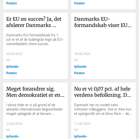
Posten
Posten
Er EU en succes? Ja, det 
Danmarks EU-
afslører Danmarks 
formandskab viser EU's 
formandskab
store succes i de senere 
Danmarks EU-formandskab fra 1. 
år
juli er et af de tydeligste tegn på EU-
samarbejdets store succes.
30.06.2025
30.06.2025
50
40
Jyllands-
Jyllands-
Posten
Posten
Meget forandrer sig. 
Nu er vi 0,07 pct. af hele 
Men demokratiet er en 
verdens befolkning. Det 
rigtig gammel vare på 
lyder ikke af meget. 
I disse tider er vi på grund af de 
Danmark har nu rundet seks 
hylderne
Men se det i et større 
aktuelle internationale begivenheder 
millioner indbyggere. Det er ikke kun 
meget optagede af at bevare 
et spørgsmål om at blive flere – det 
perspektiv
demokratiet. Og evnen til at kunne 
handler også om, at...
skrive er en...
24.06.2025
11.06.2025
40
50
Jyllands-
Jyllands-