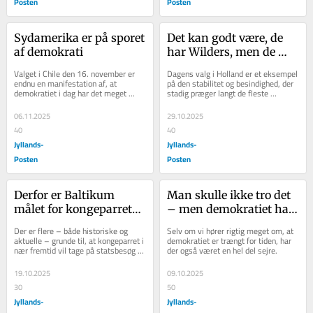
Posten
Posten
Sydamerika er på sporet 
Det kan godt være, de 
af demokrati
har Wilders, men de 
hollandske vælgere er 
Valget i Chile den 16. november er 
Dagens valg i Holland er et eksempel 
ikke så vilde
endnu en manifestation af, at 
på den stabilitet og besindighed, der 
demokratiet i dag har det meget 
stadig præger langt de fleste 
bedre i Sydamerika end for blot få 
vælgere i Europa.
årtier siden.
06.11.2025
29.10.2025
40
40
Jyllands-
Jyllands-
Posten
Posten
Derfor er Baltikum 
Man skulle ikke tro det 
målet for kongeparrets 
– men demokratiet har 
næste statsbesøg
faktisk sejret en del i de 
Der er flere – både historiske og 
Selv om vi hører rigtig meget om, at 
senere år
aktuelle – grunde til, at kongeparret i 
demokratiet er trængt for tiden, har 
nær fremtid vil tage på statsbesøg til 
der også været en hel del sejre.
netop Letland, Estland og Litauen.
19.10.2025
09.10.2025
30
50
Jyllands-
Jyllands-