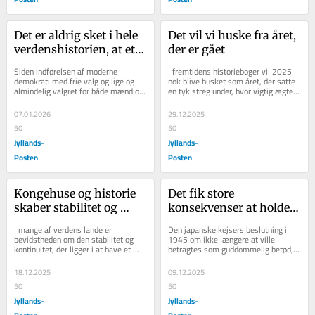
Det er aldrig sket i hele 
Det vil vi huske fra året, 
verdenshistorien, at et 
der er gået
demokrati har angrebet 
Siden indførelsen af moderne 
I fremtidens historiebøger vil 2025 
et andet demokrati
demokrati med frie valg og lige og 
nok blive husket som året, der satte 
almindelig valgret for både mænd og 
en tyk streg under, hvor vigtig ægte 
kvinder er det aldrig sket, at et 
viden, intelligens og troværdighed...
demokratisk...
07.01.2026
29.12.2025
50
50
Jyllands-
Jyllands-
Posten
Posten
Kongehuse og historie 
Det fik store 
skaber stabilitet og 
konsekvenser at holde 
kontinuitet i en urolig 
op med at føle sig 
I mange af verdens lande er 
Den japanske kejsers beslutning i 
tid
guddommelig
bevidstheden om den stabilitet og 
1945 om ikke længere at ville 
kontinuitet, der ligger i at have et 
betragtes som guddommelig betød, 
gammelt kongedømme med en lang 
at Japan fik det ægte demokrati, som 
historie, med til...
det stadig...
18.12.2025
09.12.2025
50
50
Jyllands-
Jyllands-