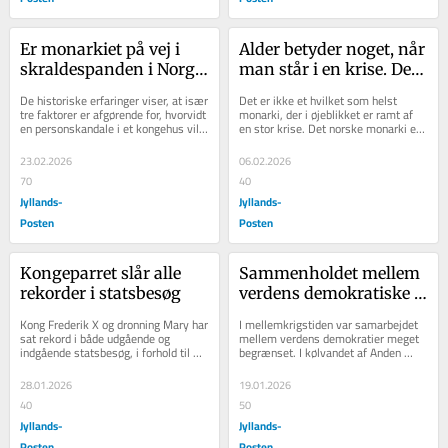
Er monarkiet på vej i 
Alder betyder noget, når 
skraldespanden i Norge 
man står i en krise. Det 
og Storbritannien?
gør det også for et 
De historiske erfaringer viser, at især 
Det er ikke et hvilket som helst 
gammelt kongehus som 
tre faktorer er afgørende for, hvorvidt 
monarki, der i øjeblikket er ramt af 
en personskandale i et kongehus vil 
en stor krise. Det norske monarki er 
det norske
medføre en generel stor nedgang...
et af verdens ældste og omtrent lige 
så...
23.02.2026
06.02.2026
70
40
Jyllands-
Jyllands-
Posten
Posten
Kongeparret slår alle 
Sammenholdet mellem 
rekorder i statsbesøg
verdens demokratiske 
kræfter er historisk
Kong Frederik X og dronning Mary har 
I mellemkrigstiden var samarbejdet 
sat rekord i både udgående og 
mellem verdens demokratier meget 
indgående statsbesøg, i forhold til 
begrænset. I kølvandet af Anden 
hvor længe kongen har siddet på 
Verdenskrig ændrede det sig 
tronen.
fundamentalt, og...
28.01.2026
19.01.2026
40
50
Jyllands-
Jyllands-
Posten
Posten