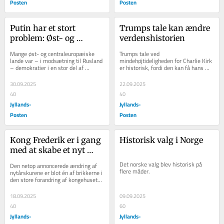
Posten
Posten
Putin har et stort 
Trumps tale kan ændre 
problem: Øst- og 
verdenshistorien
Centraleuropa har en 
Mange øst- og centraleuropæiske 
Trumps tale ved 
forholdsvis lang 
lande var – i modsætning til Rusland 
mindehøjtideligheden for Charlie Kirk 
– demokratier i en stor del af 
er historisk, fordi den kan få hans 
tradition for demokrati
mellemkrigstiden og har været det 
tilslutning til at styrtdykke 
igen...
yderligere.
30.09.2025
22.09.2025
40
40
Jyllands-
Jyllands-
Posten
Posten
Kong Frederik er i gang 
Historisk valg i Norge
med at skabe et nyt 
kongehus
Det norske valg blev historisk på 
Den netop annoncerede ændring af 
flere måder.
nytårskurene er blot én af brikkerne i 
den store forandring af kongehusets 
måde at fungere på, som blev sat i...
18.09.2025
09.09.2025
40
60
Jyllands-
Jyllands-