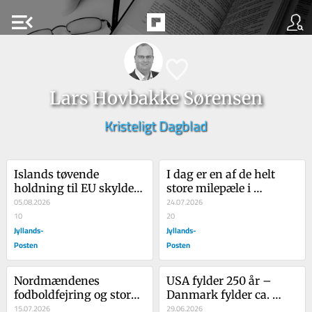
menu_open
Lars Hovbakke Sørensen
Kristeligt Dagblad
Islands tøvende 
I dag er en af de helt 
holdning til EU skyldes 
store milepæle i 
formentlig landets 
05.08.2026
Danmarks og Europas 
24.07.2026
fælles historie med 
10
historie
20
Danmark
Jyllands-
Jyllands-
Posten
Posten
Nordmændenes 
USA fylder 250 år – 
fodboldfejring og store 
Danmark fylder ca. 
opbakning til 
15.07.2026
1.300 år
29.06.2026