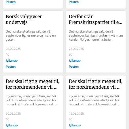
Posten
Posten
Norsk valggyser 
Derfor står 
undervejs
Fremskrittspartiet til en 
jordskredssejr til det 
Det norske stortingsvalg den 8. 
Det norske stortingsvalg den 8. 
norske valg
september ligner mere og mere en 
september kan kun forstås, hvis man 
gyser.
kender Norges nyere historie.
02.09.2025
25.08.2025
40
50
Jyllands-
Jyllands-
Posten
Posten
Der skal rigtig meget til, 
Der skal rigtig meget til, 
før nordmændene vil 
før nordmændene vil 
afskaffe monarkiet
afskaffe monarkiet
Ifølge en ny meningsmåling går 69 
Ifølge en ny meningsmåling går 69 
pct. af nordmændene stadig ind for 
pct. af nordmændene stadig ind for 
monarkiet trods anklagerne mod 
monarkiet trods anklagerne mod 
Marius Borg Høiby, mens kun 19 pct. 
Marius Borg Høiby, mens kun 19 pct. 
ønsker...
ønsker...
20.08.2025
19.08.2025
50
50
Jyllands-
Jyllands-