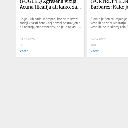
(POGLED) Zgrešena vizija 
(PORTRET TEDNA)
Acuna Ilicalija ali kako, za 
Barbarez: Kako je
vraga, se je NK Maribor 
"začetnik" zbudil
znašel v Hullu?
nogometno BiH
Ko je klub padel v prepad, kot se je izrazil 
Slavila je Zenica, rajalo je
zadnji v vrsti čete v tej sezoni odstavljenih 
veselili so se v Mostarju 
ali odstopljenih trenerjev, se je le oglasil 
veselila se je skoraj cela 
prvi mož...
mest in krajev, kjer se naj
07.05.2026
04.04.2026
90
100
Večer
Večer