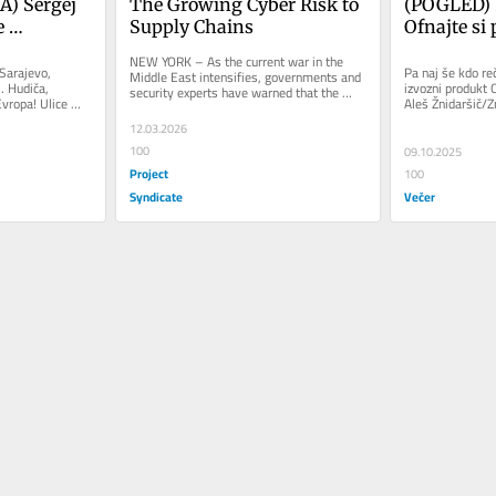
 Sergej 
The Growing Cyber Risk to 
(POGLED) 3
 
Supply Chains
Ofnajte si p
 
komotno, na
NEW YORK – As the current war in the 
muzika!
 Sarajevo, 
Pa naj še kdo reč
Middle East intensifies, governments and 
… Hudiča, 
izvozni produkt 
security experts have warned that the 
Evropa! Ulice 
Aleš Žnidaršič/Zn
conflict could spill into...
de...
bend z naših...
12.03.2026
100
09.10.2025
Project
100
Syndicate
Večer