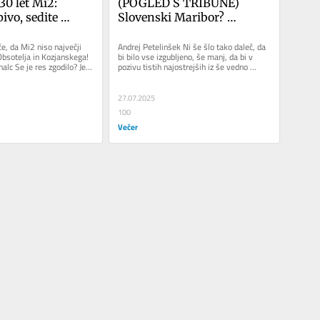
0 let Mi2: 
(POGLED S TRIBUNE) 
ivo, sedite 
Slovenski Maribor? 
j se čuje 
Tanrivermis je v ogenj 
poslal, kar so mu šefi 
e, da Mi2 niso največji 
Andrej Petelinšek Ni še šlo tako daleč, da 
Obsotelja in Kozjanskega! 
bi bilo vse izgubljeno, še manj, da bi v 
pripeljali
alc Se je res zgodilo? Je 
pozivu tistih najostrejših iz še vedno 
velike navijaške...
27.07.2025
100
Večer