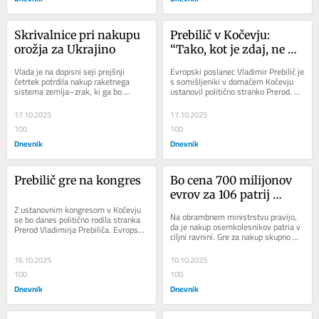
Skrivalnice pri nakupu 
Prebilič v Kočevju: 
orožja za Ukrajino
“Tako, kot je zdaj, ne 
more več ostati”
Vlada je na dopisni seji prejšnji 
Evropski poslanec Vladimir Prebilič je 
četrtek potrdila nakup raketnega 
s somišljeniki v domačem Kočevju 
sistema zemlja–zrak, ki ga bo 
ustanovil politično stranko Prerod. 
poslala v Ukrajino. Sistem naj bi po 
“Moderna, solidarna in varna...
neuradnih...
17.10.2025
17.10.2025
100
100
Dnevnik
Dnevnik
Prebilič gre na kongres
Bo cena 700 milijonov 
evrov za 106 patrij 
Z ustanovnim kongresom v Kočevju 
zdržala?
Na obrambnem ministrstvu pravijo, 
se bo danes politično rodila stranka 
da je nakup osemkolesnikov patria v 
Prerod Vladimirja Prebiliča. Evropski 
ciljni ravnini. Gre za nakup skupno 
poslanec želi biti s svojo ekipo – v...
106 oklepnikov, pri čemer se je 
doslej v...
16.10.2025
10.10.2025
100
100
Dnevnik
Dnevnik