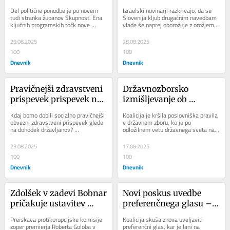
projekt županov
izraelska obrambna 
Del politične ponudbe je po novem 
Izraelski novinarji razkrivajo, da se 
industrija še vedno kuje 
tudi stranka županov Skupnost. Ena 
Slovenija kljub drugačnim navedbam 
ključnih programskih točk nove 
vlade še naprej oborožuje z orožjem, 
dobičke
stranke bo regionalizacija 
na račun katerega dobičke kuje...
centralizirane...
29.08.2025
28.08.2025
100
100
Dnevnik
Dnevnik
Pravičnejši zdravstveni 
Državnozborsko 
prispevek prispevek na 
izmišljevanje ob 
pogajalski mizi jeseni
odložilnem vetu
Kdaj bomo dobili socialno pravičnejši 
Koalicija je kršila poslovniška pravila 
obvezni zdravstveni prispevek glede 
v državnem zboru, ko je po 
na dohodek državljanov? 
odložilnem vetu državnega sveta na 
Pričakujemo, da bodo pristojna 
štiri zakone na izredni seji ponovno...
ministrstva drugi...
23.08.2025
17.08.2025
100
100
Dnevnik
Dnevnik
Zdolšek v zadevi Bobnar 
Novi poskus uvedbe 
pričakuje ustavitev 
preferenčnega glasu – 
postopka zoper 
Tonin bi, NSi ne bi?
Preiskava protikorupcijske komisije 
Koalicija skuša znova uveljaviti 
premierja Goloba
zoper premierja Roberta Goloba v 
preferenčni glas, kar je lani na 