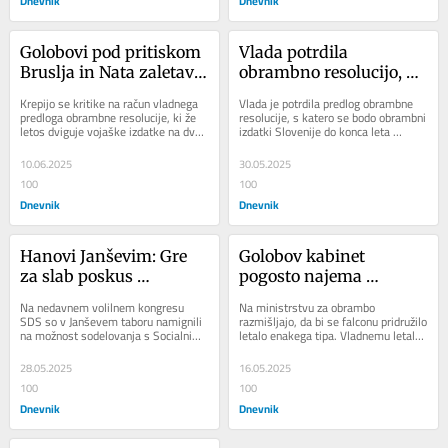
Dnevnik
Dnevnik
Golobovi pod pritiskom 
Vlada potrdila 
Bruslja in Nata zaletavo 
obrambno resolucijo, 
odpirajo denarnico
Levica proti
Krepijo se kritike na račun vladnega 
Vlada je potrdila predlog obrambne 
predloga obrambne resolucije, ki že 
resolucije, s katero se bodo obrambni 
letos dviguje vojaške izdatke na dva 
izdatki Slovenije do konca leta 
odstotka BDP. Ne samo da ni 
dvignili na dva odstotka BDP, do leta 
jasno,...
2030 pa...
10.06.2025
30.05.2025
100
100
Dnevnik
Dnevnik
Hanovi Janševim: Gre 
Golobov kabinet 
za slab poskus 
pogosto najema 
provokacije
zasebne jeklene ptice
Na nedavnem volilnem kongresu 
Na ministrstvu za obrambo 
SDS so v Janševem taboru namignili 
razmišljajo, da bi se falconu pridružilo 
na možnost sodelovanja s Socialnimi 
letalo enakega tipa. Vladnemu letalu 
demokrati. V stranki, ki jo vodi 
se že krepko poznajo leta, servisnih 
Matjaž Han,...
dni ni...
28.05.2025
16.05.2025
100
100
Dnevnik
Dnevnik