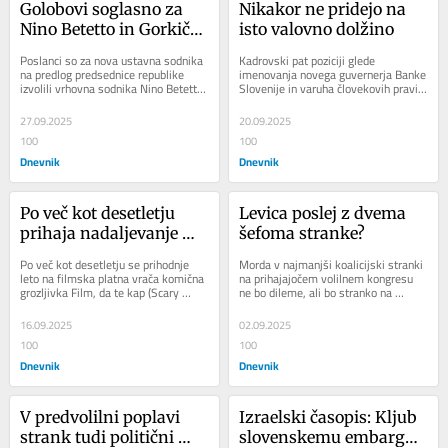
Golobovi soglasno za 
Nikakor ne pridejo na 
Nino Betetto in Gorkiča, 
isto valovno dolžino
Janševi proti 
Poslanci so za nova ustavna sodnika 
Kadrovski pat poziciji glede 
imenovanjema z očitki 
na predlog predsednice republike 
imenovanja novega guvernerja Banke 
izvolili vrhovna sodnika Nino Betetto 
Slovenije in varuha človekovih pravic 
“enoumja”
in Primoža Gorkiča. Nadomestila 
ni in ni videti konca. Predsednica v 
bosta...
aktualnem...
27.09.2025
20.09.2025
100
100
Dnevnik
Dnevnik
Po več kot desetletju 
Levica poslej z dvema 
prihaja nadaljevanje 
šefoma stranke?
komične grozljivke 
Po več kot desetletju se prihodnje 
Morda v najmanjši koalicijski stranki 
Film, da te kap
leto na filmska platna vrača komična 
na prihajajočem volilnem kongresu 
grozljivka Film, da te kap (Scary 
ne bo dileme, ali bo stranko na 
Movie). Šesti del bo režiral Michael...
volitve peljala aktualna 
koordinatorica Asta...
16.09.2025
02.09.2025
100
100
Dnevnik
Dnevnik
V predvolilni poplavi 
Izraelski časopis: Kljub 
strank tudi politični 
slovenskemu embargu, 