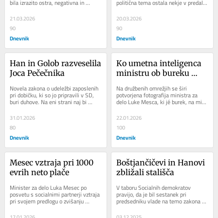
bila izrazito ostra, negativna in 
politična tema ostala nekje v predalu. 
brutalna. Pred tokratnimi volitvami...
Kot da v Sloveniji tega problema...
21.03.2026
20.03.2026
90
90
Dnevnik
Dnevnik
Han in Golob razveselila 
Ko umetna inteligenca 
Joca Pečečnika
ministru ob bureku 
natoči penino
Novela zakona o udeležbi zaposlenih 
Na družbenih omrežjih se širi 
pri dobičku, ki so jo pripravili v SD, 
potvorjena fotografija ministra za 
buri duhove. Na eni strani naj bi 
delo Luke Mesca, ki jé burek, na mizi 
spremembe pomembno prispevale 
pa stojita kozarec in steklenica 
k...
penine....
31.01.2026
22.01.2026
80
100
Dnevnik
Dnevnik
Mesec vztraja pri 1000 
Boštjančičevi in Hanovi 
evrih neto plače
zbližali stališča
Minister za delo Luka Mesec po 
V taboru Socialnih demokratov 
posvetu s socialnimi partnerji vztraja 
pravijo, da je bil sestanek pri 
pri svojem predlogu o zvišanju 
predsedniku vlade na temo zakona o 
minimalne plače na 1000 evrov neto. 
udeležbi delavcev pri dobičku, ki so 
Sindikati...
ga pripravili...
17.01.2026
03.12.2025