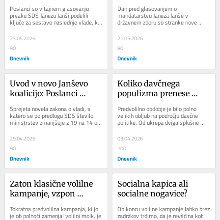
vlade, podprlo ga je kar 
sledi pacientu, razumne 
Poslanci so v tajnem glasovanju 
Dan pred glasovanjem o 
51 poslancev
politike varovanja 
prvaku SDS Janezu Janši podelili 
mandatarstvu Janeza Janše v 
ključe za sestavo naslednje vlade, ki 
državnem zboru so stranke nove 
okolja
bo glede na koalicijsko pogodbo 
vladne koalicije, SDS, trojček NSi, 
izrazito...
SLS in Fokus ter Demokrati,...
23.05.2026
21.05.2026
90
80
Dnevnik
Dnevnik
Uvod v novo Janševo 
Koliko davčnega 
koalicijo: Poslanci 
populizma prenese 
potrdili preoblikovanje 
proračun
Sprejeta novela zakona o vladi, s 
Predvolilno obdobje je bilo polno 
vlade
katero se po predlogu SDS število 
velikih obljub na področju davčne 
ministrstev zmanjšuje z 19 na 14 ob 
politike. Od ukrepa dviga splošne 
ohranitvi enega ministra brez listnice, 
dohodninske olajšave do uvedbe 
je...
socialne...
29.04.2026
03.04.2026
90
100
Dnevnik
Dnevnik
Zaton klasične volilne 
Socialna kapica ali 
kampanje, vzpon 
socialne nogavice?
ekonomije pozornosti in 
Tokratna predvolilna kampanja, ki jo 
Ob koncu volilne kampanje lahko brez 
podžiganje konflikta
je ob polnoči zamenjal volilni molk, je 
zadržkov trdimo, da je revščina kot 