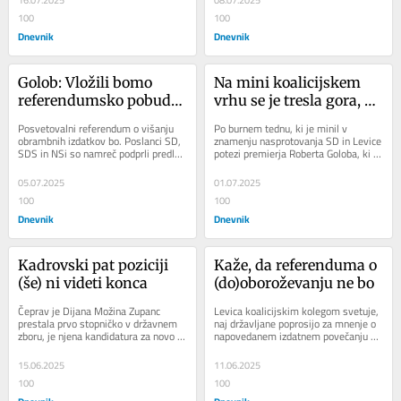
16.07.2025
08.07.2025
100
100
Dnevnik
Dnevnik
Golob: Vložili bomo 
Na mini koalicijskem 
referendumsko pobudo 
vrhu se je tresla gora, a 
o članstvu v Natu
se je rodila miš
Posvetovalni referendum o višanju 
Po burnem tednu, ki je minil v 
obrambnih izdatkov bo. Poslanci SD, 
znamenju nasprotovanja SD in Levice 
SDS in NSi so namreč podprli predlog 
potezi premierja Roberta Goloba, ki 
Levice. Proti so bili vsi poslanci...
se je na vrhu zveze Nata zavezal 
povečanju...
05.07.2025
01.07.2025
100
100
Dnevnik
Dnevnik
Kadrovski pat poziciji 
Kaže, da referenduma o 
(še) ni videti konca
(do)oboroževanju ne bo
Čeprav je Dijana Možina Zupanc 
Levica koalicijskim kolegom svetuje, 
prestala prvo stopničko v državnem 
naj državljane poprosijo za mnenje o 
zboru, je njena kandidatura za novo 
napovedanem izdatnem povečanju 
varuhinjo človekovih pravic v luči...
vojaških izdatkov. Da bi dejansko...
15.06.2025
11.06.2025
100
100