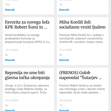
100
70
Dnevnik
Dnevnik
Favorita za novega šefa 
Miha Kordiš želi 
KPK Robert Šumi in 
socializem vrniti ljudem
Katja Mihelič Sušnik
Izmed kandidatur za novega 
Poslanec Miha Kordiš bo v nedeljo s 
predsednika komisije za 
somišljeniki ustanovil socialistično 
preprečevanje korupcije (KPK), ki so 
stranko Mi, socialisti, katere namen 
prispele v nabiralnik predsednice 
je odgovoriti na večplastno krizo...
republike, sta po oceni...
15.11.2025
13.11.2025
80
80
Dnevnik
Dnevnik
Represija ne sme biti 
(PRENOS) Golob 
glavna točka ukrepanja
napovedal "Šutarjev 
zakon"
Ukrepi, ki jih s Šutarjevim zakonom 
Premier Robert Golob je na izredni 
predlaga vlada Roberta Goloba, so 
seji mestnega sveta v Novem mestu 
milo rečeno ustavno sporni. Širša 
napovedal, da bo vlada sprejela 
policijska pooblastila, omejevanje 
poseben zakon, poimenovan po 
pravne...
umrlem...
31.10.2025
29.10.2025
60
70
Dnevnik
Dnevnik