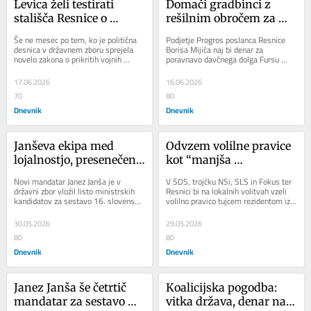
Levica želi testirati 
Domači gradbinci z 
stališča Resnice o 
rešilnim obročem za 
»ideoloških delitvah«
poslanca
Še ne mesec po tem, ko je politična 
Podjetje Progros poslanca Resnice 
desnica v državnem zboru sprejela 
Borisa Mijiča naj bi denar za 
novelo zakona o prikritih vojnih 
poravnavo davčnega dolga Fursu 
grobiščih in pokopu žrtev, v Levici...
prejelo od domačih gradbincev CGP in 
Kolektor...
17.06.2026
16.06.2026
70
80
Dnevnik
Dnevnik
Janševa ekipa med 
Odvzem volilne pravice 
lojalnostjo, presenečenji 
kot “manjša 
in politično prtljago
sprememba” zakona
Novi mandatar Janez Janša je v 
V SDS, trojčku NSi, SLS in Fokus ter 
državni zbor vložil listo ministrskih 
Resnici bi na lokalnih volitvah vzeli 
kandidatov za sestavo 16. slovenske 
volilno pravico tujcem rezidentom iz 
vlade. Med imeni najdemo stare 
tretjih držav. Predlagajo, da bi...
Janševe...
30.05.2026
29.05.2026
80
80
Dnevnik
Dnevnik
Janez Janša še četrtič 
Koalicijska pogodba: 
mandatar za sestavo 
vitka država, denar naj 