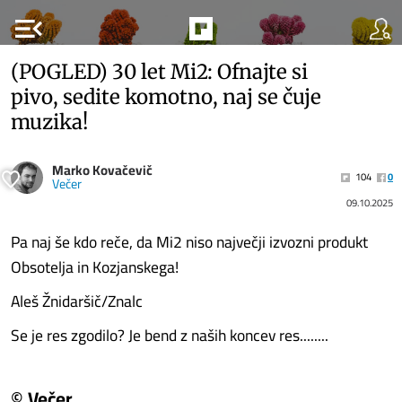
menu_open
(POGLED) 30 let Mi2: Ofnajte si
pivo, sedite komotno, naj se čuje
muzika!
Marko Kovačevič
104
0
Večer
09.10.2025
Pa naj še kdo reče, da Mi2 niso največji izvozni produkt
Obsotelja in Kozjanskega!
Aleš Žnidaršič/Znalc
Se je res zgodilo? Je bend z naših koncev res........
© Večer