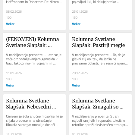
Hoffmanom in Robertom De Nirom z 
pojavljati liki, ki delujejo tako 
naslovom Wag the Dog, drugi pa 
čudaško, da si ne moremo niti 
madžarska politična...
zamisliti, da bi...
08.02.2026
25.01.2026
100
150
Večer
Večer
(FENOMENI) Kolumna 
Kolumna Svetlane 
Svetlane Slapšak: 
Slapšak: Pastirji megle
Diamanti
V nadaljevanju preberite: - Leto se je 
V nadaljevanju preberite: - To, da je 
začelo z nadaljevanjem genocida v 
glavni cilj volitev, da Janša ne 
Gazi, lakoto, novimi vojnami in 
prevzame oblasti, je v resnici izjemno 
političnimi manipulacijami, ki 
pomembno. Spomin na leta 
razkrivajo...
epidemije je...
11.01.2026
28.12.2025
100
100
Večer
Večer
Kolumna Svetlane 
Kolumna Svetlane 
Slapšak: Nebesedni 
Slapšak: Zmagali so 
cinizem
sadisti
Cinizem je šola antične filozofije, ki je 
V nadaljevanju preberite: Strah 
ciljala predvsem na obnašanje 
najbolj ranljivih in uporaba toksične 
filozofa samega: moral je doseči 
retorike sproži eksistenčen strah pri 
ugodno stanje duha, kjer ni bilo 
bolnikih, invalidih in starejših. ...
prostora...
14.12.2025
01.12.2025