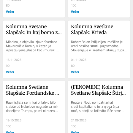
80
100
Večer
Večer
Kolumna Svetane 
Kolumna Svetlane 
Slapšak: In kaj bomo z 
Slapšak: Krivda
Romi, ki niso 
Mladina je objavila izjavo Svetlane 
Robert Balen Priljubljeni meščan je 
muzikalni?
Makarovič o Romih, v kateri je 
umrl nasilne smrti. Jugovzhodna 
izpostavljena glasba kot vrhunski 
Slovenija je v izrednem stanju, župani 
dosežek in zasluga romske 
kar tekmujejo v obtoževanju vlade,...
skupnosti. Vsi...
16.11.2025
01.11.2025
90
80
Večer
Večer
Kolumna Svetlane 
(FENOMENI) Kolumna 
Slapšak: Portlandske 
Svetlane Slapšak: Štirje 
žabe - naš up
strahopetci patriarhata
Razmišljala sem, kaj bi lahko bilo 
Reuters Novi, nori patriarhat 
slabše od Nobelove nagrade za mir, 
sledi kapitalizmu in iz njega črpa 
dodeljene Trumpu, pa mi ni razen 
moč, slednji pa krčevito išče nove 
dvojne nagrade za Netanjahuja in 
oblike eksploatacije in 
Trumpa nič...
eksperimentalno...
19.10.2025
21.09.2025
100
100
Večer
Večer