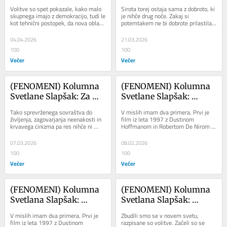
Navada je železna srajca
Dobrota je sirota … in 
Volitve so spet pokazale, kako malo 
Sirota torej ostaja sama z dobroto, ki 
obratno?
skupnega imajo z demokracijo, tudi le 
je nihče drug noče. Zakaj si 
kot tehnični postopek, da nova oblast 
potemtakem ne bi dobrote prilastila? 
zavzame položaje v starem kalupu....
Sirota je dobrota! Opustimo lažno 
pamet,...
04.04.2026
21.03.2026
100
100
Večer
Večer
(FENOMENI) Kolumna 
(FENOMENI) Kolumna 
Svetlane Slapšak: Za 
Svetlane Slapšak: 
potepuškega psa
Politika pasjega repa
Tako sprevrženega sovraštva do 
V mislih imam dva primera. Prvi je 
življenja, zagovarjanja neenakosti in 
film iz leta 1997 z Dustinom 
krvavega cinizma pa res nihče ni 
Hoffmanom in Robertom De Nirom z 
pričakoval: Janša je psa, ki so ga 
naslovom Wag the Dog, drugi pa 
mrtvega...
madžarska politična...
07.03.2026
08.02.2026
100
100
Večer
Večer
(FENOMENI) Kolumna 
(FENOMENI) Kolumna 
Svetlana Slapšak: 
Svetlana Slapšak: 
Politika pasjega repa
Revolucionarna kuhinja
V mislih imam dva primera. Prvi je 
Zbudili smo se v novem svetu, 
film iz leta 1997 z Dustinom 
razpisane so volitve. Začeli so se 