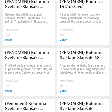
(FENOMENI) Kolumna 
(FENOMENI) Budnica: 
Svetlane Slapšak: 
Drž' državo!
Škodljivci
Od osemdesetih let se je pod 
Pa si zamislimo neko situacijo v 
vplivom Hayeka, Friedmana in v 
možni prihodnosti: na vprašanje 
politiki Thatcherjeve in Reagana 
predsedniku države Logarju, če je 
neoliberalizem vzpostavil kot 
Slovenija v vojni ali ne, ta odgovarja: 
globalna doktrina, ki...
"Veste,...
16.05.2026
01.05.2026
100
100
Večer
Večer
(FENOMENI) Kolumna 
(FENOMENI) Kolumna 
Svetlane Slapšak: 
Svetlane Slapšak: 48
Budnica: drž' državo!
Sindikati so že prispevali pravi akord, 
Program desne vlade, če se sestavi, 
ki ga potrebujemo ob šestih zjutraj na 
je popolnoma jasen: razgradnja vseh 
praznik dela. Dejstva so precej kruto 
pridobitev, ki jih je izvedla prejšnja 
jasna: odhajajoča vlada je...
vlada, retrogradna politika na vseh...
01.05.2026
18.04.2026
100
90
Večer
Večer
(Fenomeni) Kolumna 
(FENOMENI) Kolumna 
Svetlane Slapšak: 
Svetlane Slapšak: 