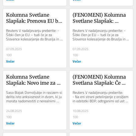
Kolumna Svetlane 
(FENOMENI) Kolumna 
Slapšak: Prenova EU bo 
Svetlane Slapšak: 
odvisna od tistih z 
Prenova EU bo odvisna 
Reuters V nadaljevanju preberite: - 
Reuters V nadaljevanju preberite: - 
moralnim kapitalom, od 
od tistih z moralnim 
Šibki člen je EU – tudi če je za 
Šibki člen je EU – tudi če je za 
Slovence kolesarjenje do Bruslja in 
Slovence kolesarjenje do Bruslja in 
nosilcev občutkov
kapitalom, od nosilcev 
Strasbourga relativno lahka naloga....
Strasbourga relativno lahka naloga....
občutkov
07.09.2025
07.09.2025
100
100
Večer
Večer
Kolumna Svetlane 
(FENOMENI) Kolumna 
Slapšak: Novo ime za 
Svetlana Slapšak: Če 
domoljubje
bomo dovolili, da se 
Saso Bizjak Domoljubje in rasizem si 
Reuters V nadaljevanju preberite: 
Gaza konča kot 
delita isto anksioznost in dvom, ki ju 
- Na eni strani petelinjenje z orožjem 
morata nadomestiti z nerealnimi 
in odstotki BDP, odtrganimi od ust 
holokavst, bomo …
zahtevami kot temeljem za 
palestinskih in kmalu tudi naših...
neprekinjeno...
24.08.2025
10.08.2025
100
100
Večer
Večer