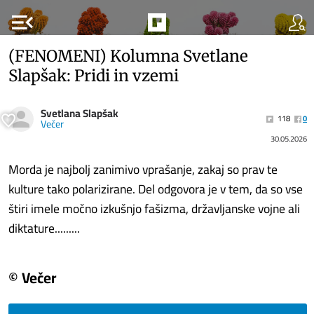
menu_open
(FENOMENI) Kolumna Svetlane
Slapšak: Pridi in vzemi
Svetlana Slapšak
118
0
Večer
30.05.2026
Morda je najbolj zanimivo vprašanje, zakaj so prav te
kulture tako polarizirane. Del odgovora je v tem, da so vse
štiri imele močno izkušnjo fašizma, državljanske vojne ali
diktature.........
© Večer