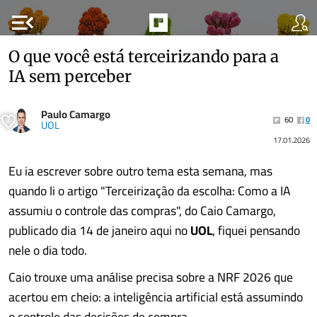
menu_open
O que você está terceirizando para a
IA sem perceber
Paulo Camargo
60
0
UOL
17.01.2026
Eu ia escrever sobre outro tema esta semana, mas
quando li o artigo "Terceirização da escolha: Como a IA
assumiu o controle das compras", do Caio Camargo,
publicado dia 14 de janeiro aqui no
UOL
, fiquei pensando
nele o dia todo.
Caio trouxe uma análise precisa sobre a NRF 2026 que
acertou em cheio: a inteligência artificial está assumindo
o controle das decisões de compra.