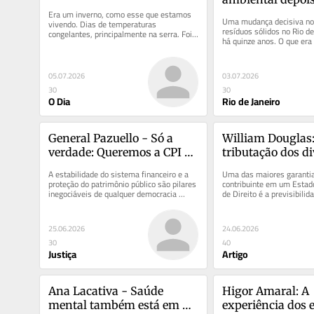
Era um inverno, como esse que estamos 
Gramacho
Uma mudança decisiva no
vivendo. Dias de temperaturas 
resíduos sólidos no Rio de 
congelantes, principalmente na serra. Foi a 
há quinze anos. O que era 
primeira vez que fomos. Meu pai havia...
como lixo hoje é reconheci
05.07.2026
03.07.2026
30
30
O Dia
Rio de Janeiro
General Pazuello - Só a 
William Douglas:
verdade: Queremos a CPI do 
tributação dos di
Banco Master, já!
os limites constit
A estabilidade do sistema financeiro e a 
Uma das maiores garantia
da lei nova
proteção do patrimônio público são pilares 
contribuinte em um Estad
inegociáveis de qualquer democracia 
de Direito é a previsibilid
saudável. Quando surgem...
desenvolve uma atividade
precisa...
25.06.2026
24.06.2026
30
40
Justiça
Artigo
Ana Lacativa - Saúde 
Higor Amaral: A 
mental também está em 
experiência dos e