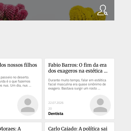
dos nossos filhos
Fabio Barros: O fim da era 
dos exageros na estética 
passeio no deserto. 
facial masculina
Durante muito tempo, falar em estética 
ida é o que fazemos 
facial masculina era quase sinônimo de 
s nus. Um dia, nus 
exagero. Bastava surgir um rosto 
 que nos cobrimos nos...
excessivamente preenchido nas redes...
22.07.2026
20
Dentista
oraes: A 
Carlo Caiado: A política sai 