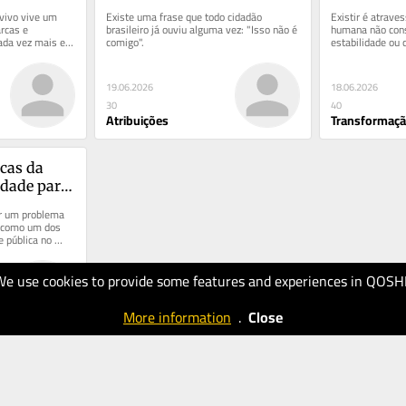
 entrada
cidadão paga a conta
ivo vive um 
Existe uma frase que todo cidadão 
Existir é atrave
cas e 
brasileiro já ouviu alguma vez: "Isso não é 
humana não cons
ada vez mais em 
comigo".
estabilidade ou
om ativações...
aprender a habita
19.06.2026
18.06.2026
30
40
Atribuições
Transformaç
cas da 
dade para 
eiros
er um problema 
r como um dos 
 pública no 
undos...
We use cookies to provide some features and experiences in QOSH
More information
.
Close