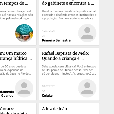
m tempos de 
do gabinete e encontra a 
zação dos afetos
cidade
gica da metrificação e do 
Um dos maiores desafios da política atual 
de até nossas relações são 
é reduzir a distância entre as instituições e 
das pelo networking e 
a população. Em uma sociedade cada vez 
al....
mais complexa,...
14.07.2026
20
Primeiro Semestre
im: Um marco 
Rafael Baptista de Melo: 
urança hídrica 
Quando a criança é 
do Rio de Janeiro
capturada pela tela do 
 de 60 anos desde a 
Sabe aquela cena clássica? Você entrega o 
celular
ra de expansão do 
celular para o seu filho e pensa: “vai ser 
ção de água no Rio de 
só por alguns minutos”. Às vezes, você até 
ada em dezembro de...
coloca uma...
07.07.2026
ratamento
30
o Guandu
Celular
oraes: 
A luz de João
dade do afeto