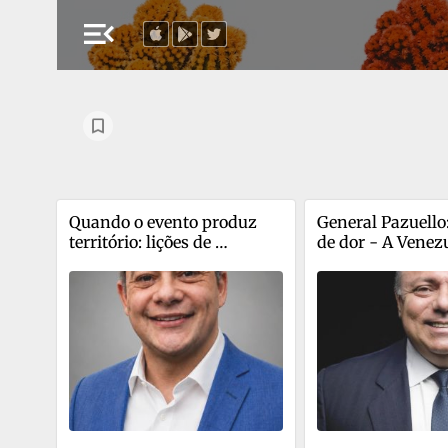
menu_open
Quando o evento produz 
General Pazuello
território: lições de 
de dor - A Venezu
'Ransom Canyon'
sangra com falta