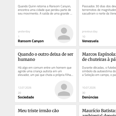
Quando Quinn retorna a Ransom Canyon, 
Passados 30 dias dos dev
encontra uma cidade que perdeu parte de 
terremotos de magnitudes 
seu movimento. A saída de uma grande 
sacudiram o norte da Ven
empresa deixou marcas visíveis:...
junho de 2026, o cenário n
yesterday
previous day
1
10
Ransom Canyon
Venezuela
Quando o outro deixa de ser 
Marcos Espínola: 
humano
de chuteiras à pát
tornozeleiras
Há algo em comum entre um homem que 
Durante décadas, o futebol
agride uma criança autista em um 
símbolo da autoestima do 
elevador, um pai que chuta a própria filha 
a Seleção em campo, o paí
em uma rua movimentada e uma...
diferenças ficavam de lado
12.07.2026
10.07.2026
20
30
Sociedade
Denúncias
Meu triste irmão cão
Maurício Batista:
ambiental depois