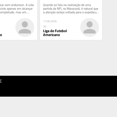
pode deixar para o estado
ssar sem endurecer. A vida 
Quando se fala na realização de uma 
iste apenas em alcançar 
partida da NFL no Maracanã, é natural que 
 completude, mas em 
a atenção esteja voltada para o espetáculo 
r, com...
esportivo. Afinal,...
17.06.2026
30
Liga de Futebol
ão
Americano
E