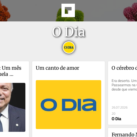
O Dia
: Um mês 
Um canto de amor
O cérebro 
ela 
 de tudo!
Era deserto. Um 
Passearmos na v
desde que viemo
voltaremos. E do
26.07.2026
20
O Dia
Fernando M