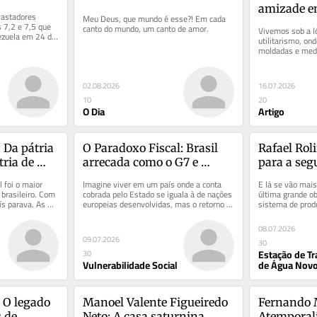
amizade e
astadores 
Meu Deus, que mundo é esse?! Em cada 
comerciali
7,2 e 7,5 que 
canto do mundo, um canto de amor.
Vivemos sob a ló
ezuela em 24 de 
utilitarismo, on
o país...
moldadas e medi
pelo ganho pesso
02.08.2026
16.07.2026
10
20
O Dia
Artigo
Da pátria 
O Paradoxo Fiscal: Brasil 
Rafael Rol
ria de 
arrecada como o G7 e 
para a seg
entrega serviços de 
no estado 
 foi o maior 
Imagine viver em um país onde a conta 
E lá se vão mais
lanterna global
brasileiro. Com 
cobrada pelo Estado se iguala à de nações 
última grande ob
s parava. As 
europeias desenvolvidas, mas o retorno 
sistema de produ
...
prático se assemelha ao de...
Janeiro. Inaugur
08.07.2026
09.07.2026
30
Estação de T
30
Vulnerabilidade Social
de Água Nov
 O legado 
Manoel Valente Figueiredo 
Fernando M
 de 
Neto: A casa saturnina
Atemporali