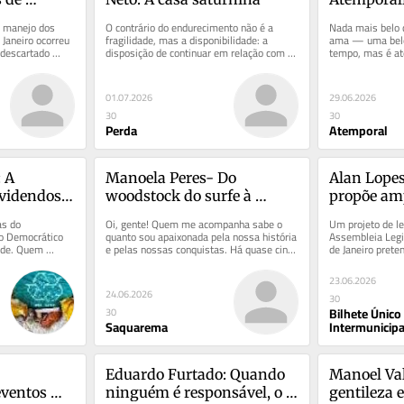
 manejo dos 
O contrário do endurecimento não é a 
Nada mais belo 
Janeiro ocorreu 
fragilidade, mas a disponibilidade: a 
ama — uma belez
descartado 
disposição de continuar em relação com 
tempo, mas é ate
do...
aquilo que não controlamos,...
existência ao que
01.07.2026
29.06.2026
30
30
Perda
Atemporal
 A 
Manoela Peres- Do 
Alan Lopes:
videndos e 
woodstock do surfe à 
propõe amp
ucionais 
vitrine mundial: o legado 
Único para
s do 
Oi, gente! Quem me acompanha sabe o 
Um projeto de le
de Saquarema para o 
Rio
o Democrático 
quanto sou apaixonada pela nossa história 
Assembleia Legis
ade. Quem 
e pelas nossas conquistas. Há quase cinco 
de Janeiro prete
esporte e a economia
 econômica 
décadas, no icônico verão...
Bilhete Único Int
23.06.2026
24.06.2026
30
Bilhete Único
30
Saquarema
Intermunicipa
Eduardo Furtado: Quando 
Manoel Vale
ventos 
ninguém é responsável, o 
gentileza 