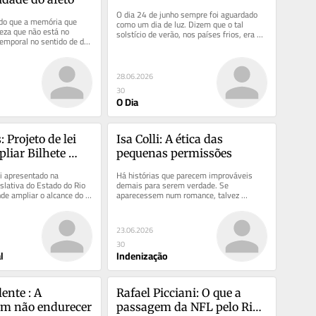
O dia 24 de junho sempre foi aguardado 
do que a memória que 
como um dia de luz. Dizem que o tal 
a que não está no 
solstício de verão, nos países frios, era 
mporal no sentido de dar 
celebrado em festas de alegria...
 já não existe...
28.06.2026
30
O Dia
 Projeto de lei 
Isa Colli: A ética das 
liar Bilhete 
pequenas permissões
 todo o estado do 
i apresentado na 
Há histórias que parecem improváveis 
lativa do Estado do Rio 
demais para serem verdade. Se 
nde ampliar o alcance do 
aparecessem num romance, talvez 
ermunicipal para...
fossem consideradas exageradas, 
construídas...
23.06.2026
30
l
Indenização
nte : A 
Rafael Picciani: O que a 
em não endurecer
passagem da NFL pelo Rio 