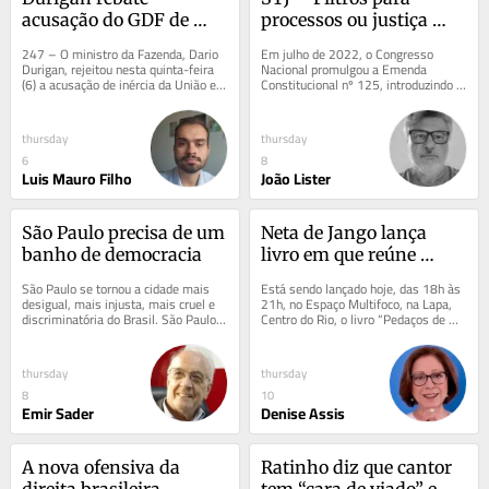
acusação do GDF de 
processos ou justiça 
inércia nas negociações 
para cidadãos?
247 – O ministro da Fazenda, Dario 
Em julho de 2022, o Congresso 
sobre o BRB
Durigan, rejeitou nesta quinta-feira 
Nacional promulgou a Emenda 
(6) a acusação de inércia da União e 
Constitucional nº 125, introduzindo 
do Fundo Garantidor de Créditos...
no artigo 105 da Constituição o 
chamado requisito de...
thursday
thursday
6
8
Luis Mauro Filho
João Lister
São Paulo precisa de um 
Neta de Jango lança 
banho de democracia
livro em que reúne 
lembranças e 
São Paulo se tornou a cidade mais 
Está sendo lançado hoje, das 18h às 
sentimentos da mãe, 
desigual, mais injusta, mais cruel e 
21h, no Espaço Multifoco, na Lapa, 
discriminatória do Brasil. São Paulo 
Centro do Rio, o livro “Pedaços de 
Denize Goulart
tornou-se o exemplo mais evidente 
Mim”, de Isabela Goulart, neta do...
do...
thursday
thursday
8
10
Emir Sader
Denise Assis
A nova ofensiva da 
Ratinho diz que cantor 
direita brasileira
tem “cara de viado” e 