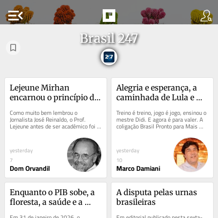
menu_open
Brasil 247
Lejeune Mirhan 
Alegria e esperança, a 
encarnou o princípio de 
caminhada de Lula e 
que “é preciso 
Alckmin à reeleição está 
Como muito bem lembrou o 
Treino é treino, jogo é jogo, ensinou o 
endurecer, mas sem 
começando
Jornalista José Reinaldo, o Prof. 
mestre Didi. E agora é para valer. A 
Lejeune antes de ser acadêmico foi 
coligação Brasil Pronto para Mais 
perder a ternura”
militante o tempo inteiro de sua 
registrou neste sábado, 8, a...
breve existência. ...
yesterday
yesterday
7
10
Dom Orvandil
Marco Damiani
Enquanto o PIB sobe, a 
A disputa pelas urnas 
floresta, a saúde e a 
brasileiras
dignidade continuam 
Em 31 de janeiro de 2026, o 
Em editorial publicado nesta sexta-