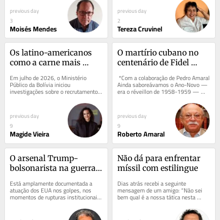
mar em Balneário...
ingerente em...
previous day
previous day
3
2
Moisés Mendes
Tereza Cruvinel
Os latino-americanos 
O martírio cubano no 
como a carne mais 
centenário de Fidel 
barata do mercado
Castro
Em julho de 2026, o Ministério 
 *Com a colaboração de Pedro Amaral 
Público da Bolívia iniciou 
Ainda saboreávamos o Ano-Novo — 
investigações sobre o recrutamento 
era o réveillon de 1958-1959 — 
de cidadãos bolivianos para combater 
quando nos chegou, em Fortaleza, a...
na guerra da...
previous day
previous day
9
9
Magide Vieira
Roberto Amaral
O arsenal Trump-
Não dá para enfrentar 
bolsonarista na guerra 
míssil com estilingue
contra a reeleição de 
Está amplamente documentada a 
Dias atrás recebi a seguinte 
Lula
atuação dos EUA nos golpes, nos 
mensagem de um amigo: “Não sei 
momentos de rupturas institucionais 
bem qual é a nossa tática nesta 
e de desestabilização do nosso país 
guerra, mas os caras estão vindo 
desde,...
com jatos,...