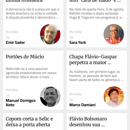
escancara o método que 
A democracia não é a praia em que a 
Na noite de quarta-feira, 5 de agosto, 
sustenta seu programa 
direita brasileira se sinta à vontade. 
Ratinho recebeu a dupla sertaneja 
A disputa pluralista e democrática 
Hugo & Tiago em seu programa e, ao 
há 30 anos
não lhe convém. Porque a direita...
notar que Tiago Piquilo havia...
thursday
thursday
10
10
Emir Sader
Sara York
Portões de Múcio
Chapa Flávio-Gaspar 
perpetra a maior 
Referindo-se a uma possível 
agressão às mulheres e 
As mulheres, em primeiro lugar, os 
agressão estadunidense em nosso 
à sociedade civilizada 
homens, as pessoas de bem que 
território, Múcio disse: o mais 
fazem parte de todos os gêneros e, 
da história das eleições
sensato seria “abrir os portões”, 
ainda, os vulneráveis e menores de 
posto não...
idade...
thursday
thursday
10
Manuel Domigos
10
Neto
Marco Damiani
Copom corta a Selic e 
Flávio Bolsonaro 
deixa a porta aberta
desenhou sua 