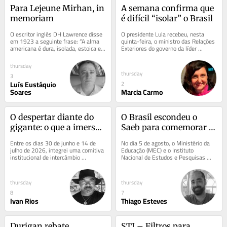
Para Lejeune Mirhan, in 
A semana confirma que 
memoriam
é difícil “isolar” o Brasil
O escritor inglês DH Lawrence disse 
O presidente Lula recebeu, nesta 
em 1923 a seguinte frase: “A alma 
quinta-feira, o ministro das Relações 
americana é dura, isolada, estoica e 
Exteriores do governo da líder 
matadora e ainda não derreteu.” O...
mexicana Claudia Scheinbaum, 
Roberto Velasco....
thursday
thursday
3
Luís Eustáquio
2
Soares
Marcia Carmo
O despertar diante do 
O Brasil escondeu o 
gigante: o que a imersão 
Saeb para comemorar o 
na China nos ensina 
Ideb
Entre os dias 30 de junho e 14 de 
No dia 5 de agosto, o Ministério da 
sobre soberania, 
julho de 2026, integrei uma comitiva 
Educação (MEC) e o Instituto 
institucional de intercâmbio 
Nacional de Estudos e Pesquisas 
planejamento e o 
acadêmico e cultural na República 
Educacionais Anísio Teixeira (Inep) 
preconceito orientalista 
Popular da...
anunciaram...
ocidental
thursday
thursday
8
7
Ivan Rios
Thiago Esteves
Durigan rebate 
STJ – Filtros para 