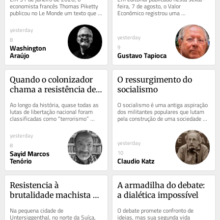
caindo
economista francês Thomas Piketty 
feira, 7 de agosto, o Valor 
publicou no Le Monde um texto que 
Econômico registrou uma 
devolveu à agenda pública uma 
constatação incomum: “Pela primeira 
pergunta antiga e...
vez nas eleições...
yesterday
yesterday
8
Washington
9
Araújo
Gustavo Tapioca
Quando o colonizador 
O ressurgimento do 
chama a resistência de 
socialismo
terrorismo
Ao longo da história, quase todas as 
O socialismo é uma antiga aspiração 
lutas de libertação nacional foram 
dos militantes populares que lutam 
classificadas como “terrorismo” 
pela construção de uma sociedade de 
pelas potências que exerciam o...
igualdade e justiça. É um projeto...
yesterday
yesterday
8
Sayid Marcos
10
Tenório
Claudio Katz
Resistencia à 
A armadilha do debate: 
brutalidade machista 
a dialética impossível
na Suíça
Na pequena cidade de 
O debate promete confronto de 
Untersiggenthal, no norte da Suíça, 
ideias, mas sua segunda vida 