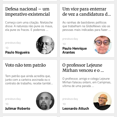
Defesa nacional – um 
Um vice para enterrar 
imperativo existencial
de vez a candidatura de 
Flávio Bolsonaro
Começo com uma citação. Nietzsche 
As rainhas de bastidores políticos 
disse: A natureza não pune os maus, 
que trabalham na GloboNews são as 
ela pune os fracos. E podemos 
pessoas mais indicadas para fazer 
acrescentar: A história também não 
previsões eleitorais — e errar. Mas 
pune os...
este...
previous day
previous day
10
Paulo Henrique
10
Paulo Nogueira
Arantes
Voto não tem patrão
O professor Lejeune 
Mirhan venceu e o 
Tem patrão que ainda acredita que, 
mundo multipolar já é 
O professor, amigo e colega Lejeune 
junto com a carteira assinada ou o 
uma realidade
Mirhan faleceu ontem, em Campinas, 
contrato de trabalho, recebe também 
vítima de uma parada 
o direito de administrar a 
cardiorrespiratória, aos 69 anos. Sua 
consciência...
partida provocou...
previous day
previous day
10
10
Julimar Roberto
Leonardo Attuch