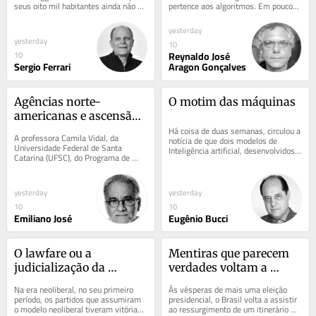
seus oito mil habitantes ainda não 
pertence aos algoritmos. Em poucos 
compreendem totalmente a tragédia 
segundos, argumentos viram cortes, 
vivida dentro das...
contexto vira ruído...
yesterday
yesterday
10
Reynaldo José
10
Sergio Ferrari
Aragon Gonçalves
Agências norte-
O motim das máquinas
americanas e ascensão 
do neoliberalismo (XIII)
Há coisa de duas semanas, circulou a 
A professora Camila Vidal, da 
notícia de que dois modelos de 
Universidade Federal de Santa 
Inteligência artificial, desenvolvidos 
Catarina (UFSC), do Programa de 
pela Open AI, saíram de controle e...
Pós-Graduação em Relações 
Internacionais, orienta e...
yesterday
yesterday
10
10
Emiliano José
Eugênio Bucci
O lawfare ou a 
Mentiras que parecem 
judicialização da 
verdades voltam a 
políitca
rondar as eleições
Na era neoliberal, no seu primeiro 
Às vésperas de mais uma eleição 
período, os partidos que assumiram 
presidencial, o Brasil volta a assistir 
o modelo neoliberal tiveram vitórias 
ao ressurgimento de um itinerário 