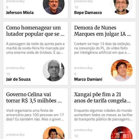
previous day
previous day
8
10
Jeferson Miola
Bepe Damasco
Como homenagear um 
Demora de Nunes 
lutador popular que se 
Marques em julgar IA de 
foi?
Bolsonaro acirra 
A passagem da noite da quinta para a 
Contam-se hoje 13 dias da exibição, 
suspeição e fake news
manhã da sexta-feira foi marcada por 
na convenção do PL, do vídeo feito 
uma enorme onda de tristeza. É que 
por inteligência artificial em que a 
o falecimento de um lutador do 
imagem animada do ex-presidente 
campo...
Jair...
previous day
previous day
10
9
Jair de Souza
Marco Damiani
Governo Celina vai 
Xangai põe fim a 21 
torrar R$ 3,5 milhões de 
anos de tarifa congelada 
emendas numa Bienal 
no metrô
Você organizaria uma festa de 
Enquanto algumas cidades do mundo 
do Livro improvisada
aniversário para 100 pessoas em 17 
aumentam todos os meses as tarifas 
dias? Eu também não. Mas o governo 
do transporte público de passageiros, 
Celina Leão e um certo Instituto 
Xangai se distingue por ter 
Eleva...
congelado...
previous day
previous day
10