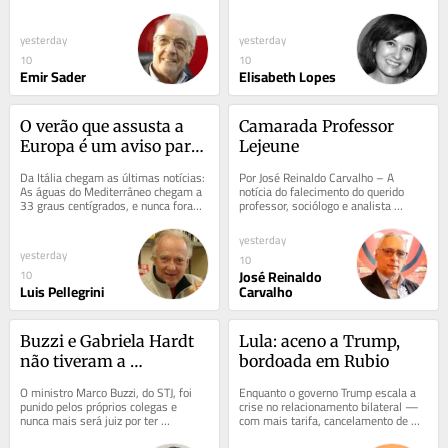
generalizadas. Começaram na Europa 
conhecido. Em meio ao acirramento 
e se...
da...
yesterday
yesterday
10
10
Emir Sader
Elisabeth Lopes
O verão que assusta a 
Camarada Professor 
Europa é um aviso para 
Lejeune
o planeta
Da Itália chegam as últimas notícias: 
Por José Reinaldo Carvalho – A 
As águas do Mediterrâneo chegam a 
notícia do falecimento do querido 
33 graus centígrados, e nunca foram 
professor, sociólogo e analista 
tão quentes. Na Lombardia, o...
geopolítico Lejeune Mirhan ecoou 
como um golpe...
yesterday
yesterday
10
José Reinaldo
10
Luis Pellegrini
Carvalho
Buzzi e Gabriela Hardt 
Lula: aceno a Trump, 
não tiveram a 
bordoada em Rubio
blindagem que protegeu 
O ministro Marco Buzzi, do STJ, foi 
Enquanto o governo Trump escala a 
Dallagnol e Moro
punido pelos próprios colegas e 
crise no relacionamento bilateral — 
nunca mais será juiz por ter 
com mais tarifa, cancelamento de 
importunado uma jovem dentro do 
visto da embaixadora, interesse 