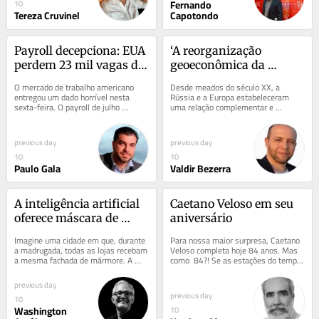
Fernando
10
Tereza Cruvinel
Capotondo
Payroll decepciona: EUA 
‘A reorganização 
perdem 23 mil vagas de 
geoeconômica da 
trabalho em julho
Eurásia’: o sonho de 
O mercado de trabalho americano 
Desde meados do século XX, a 
Mackinder 
entregou um dado horrível nesta 
Rússia e a Europa estabeleceram 
sexta-feira. O payroll de julho 
uma relação complementar e 
transformado em 
mostrou perda de 23 mil empregos, 
mutuamente benéfica no setor de 
pesadelo ocidental
contra a...
energia. Hoje, no...
previous day
previous day
10
10
Paulo Gala
Valdir Bezerra
A inteligência artificial 
Caetano Veloso em seu 
oferece máscara de 
aniversário
especialista ao 
Imagine uma cidade em que, durante 
Para nossa maior surpresa, Caetano 
ignorante e autoria ao 
a madrugada, todas as lojas recebam 
Veloso completa hoje 84 anos. Mas 
a mesma fachada de mármore. A 
como  84?! Se as estações do tempo 
plagiador
pequena oficina, o hospital, o 
mandam nas vida, delas podemos 
escritório de...
dizer o que...
previous day
previous day
10
Washington
10