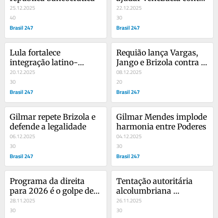
25.12.2025
os EUA
22.12.2025
40
30
Brasil 247
Brasil 247
Lula fortalece 
Requião lança Vargas, 
integração latino-
Jango e Brizola contra 
americana e afronta 
20.12.2025
doutrina Monroe-
08.12.2025
doutrina Trump-
30
Trump que ameaça 
20
Monroe
Brasil 247
América Latina
Brasil 247
Gilmar repete Brizola e 
Gilmar Mendes implode 
defende a legalidade
harmonia entre Poderes
06.12.2025
04.12.2025
30
30
Brasil 247
Brasil 247
Programa da direita 
Tentação autoritária 
para 2026 é o golpe de 
alcolumbriana 
2018
28.11.2025
bolsonarista
26.11.2025
30
30