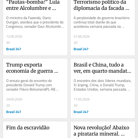
"Pautas-bomba?" Lula 
Terrorismo político da 
entre Alcolumbre e 
diplomacia da facada 
Durigan
trumpista em Lula
O ministro da Fazenda, Dario 
A perplexidade do governo brasileiro 
Durigan, alardeia que o presidente do 
continua total diante do que 
Congresso, senador Davi Alcolumbre 
aconteceu semana passada na 
(União-AP), coloca “pauta-bomba” 
agressiva ação de política externa do 
para ser...
bolsonarismo...
12.06.2026
01.06.2026
30
20
Brasil 247
Brasil 247
Trump exporta 
Brasil e China, tudo a 
economia de guerra 
ver, em quarto mandato 
para o Brasil em ano 
de Lula
O ensaio geral do encontro do 
O encontro dos dois líderes mundiais, 
eleitoral, ampliando a 
presidente Donald Trump com 
Xi Jinping, China, e Donald Trump, 
senador Flávio Bolsonaro(PL-RJ) 
Estados Unidos, semana passada, 
Doutrina Monroe
oculta o essencial que interessa a 
em Pequim, lança luzes diretas sobre 
Washington: ampliar...
o...
29.05.2026
17.05.2026
20
20
Brasil 247
Brasil 247
Fim da escravidão
Nova revolução! Abaixo 
a pirataria mineral. 