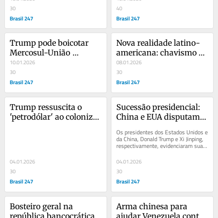
defende alternativa 
30
independente no 
40
desenvolvimentista ao 
Brasil 247
Império
Brasil 247
arcabouço fiscal
Trump pode boicotar 
Nova realidade latino-
Mercosul-União 
americana: chavismo 
Europeia por temer 
10.01.2026
destronou burguesia 
08.01.2026
China na América 
30
nacional e negocia 
30
Latina
Brasil 247
petróleo direto com 
Brasil 247
imperialismo
Trump ressuscita o 
Sucessão presidencial: 
'petrodólar' ao colonizar 
China e EUA disputam 
a Venezuela
Brasil em 2026
Os presidentes dos Estados Unidos e 
da China, Donald Trump e Xi Jinping, 
respectivamente, evidenciaram suas 
prioridades geopolíticas estratégicas 
na...
04.01.2026
04.01.2026
30
30
Brasil 247
Brasil 247
Bosteiro geral na 
Arma chinesa para 
república bancocrática
ajudar Venezuela contra 