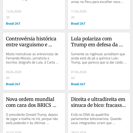
urnas no Peru para escolher novo 
ele queria abrir Ormuz. Exigia 
presidente, representantes 
passagem do...
parlamentares, em...
12.04.2026
11.04.2026
20
20
Brasil 247
Brasil 247
Controvérsia histórica 
Lula polariza com 
entre varguismo e 
Trump em defesa da 
lulismo
soberania nacional e 
Muito instrutivas as entrevistas de 
Somente os ingênuos acreditam que 
contrapõe-se ao 
Fernando Morais, jornalista e 
ainda está de pé a química Lula-
escritor, biógrafo de Lula, à Carta 
Trump, que parecia que ia dar caldo 
entreguismo de 
Capital e de Márcio Pochmann, 
grosso, quando o imperador de 
Bolsonaro e Caiado na 
economista,...
Washington...
06.04.2026
01.04.2026
disputa eleitoral
30
40
Brasil 247
Brasil 247
Nova ordem mundial 
Direita e ultradireita em 
com cara dos BRICS 
sinuca de bico: fracassa 
enquanto o imperador 
golpe parlamentar 
O presidente Donald Trump, depois 
Está no DNA da quadrilha 
Trump decreta Reinado 
bolsonarista
de jogar a toalha no Irã, porque não 
parlamentar bolsonarista. Quando 
está podendo ir às últimas 
seus integrantes viram que 
de Murici: cada um por 
consequências na guerra, sob pena 
perderiam o jogo, fizeram  como 
si
de jogar o...
aquele menino ruim de bola, mas...
31.03.2026
28.03.2026