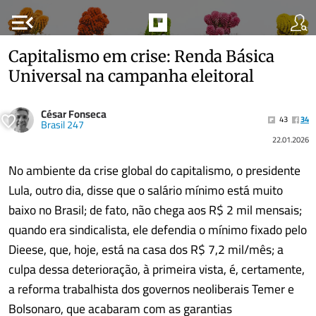
menu_open
Capitalismo em crise: Renda Básica
Universal na campanha eleitoral
César Fonseca
43
34
Brasil 247
22.01.2026
No ambiente da crise global do capitalismo, o presidente
Lula, outro dia, disse que o salário mínimo está muito
baixo no Brasil; de fato, não chega aos R$ 2 mil mensais;
quando era sindicalista, ele defendia o mínimo fixado pelo
Dieese, que, hoje, está na casa dos R$ 7,2 mil/mês; a
culpa dessa deterioração, à primeira vista, é, certamente,
a reforma trabalhista dos governos neoliberais Temer e
Bolsonaro, que acabaram com as garantias