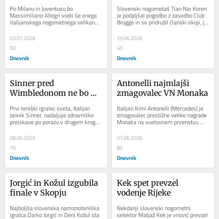
Po Milanu in Juventusu bo 
Slovenski nogometaš Tian Nai Koren 
Massimiliano Allegri vodil še enega 
je podaljšal pogodbo z zasedbo Club 
italijanskega nogometnega velikana, 
Brugge in se pridružil članski ekipi, je 
Napoli. Klub je danes uradno potrdil 
belgijski velikan zapisal na...
njegov prihod....
03.07.2026
29.06.2026
50
40
Dnevnik
Dnevnik
Sinner pred 
Antonelli najmlajši 
Wimbledonom ne bo 
zmagovalec VN Monaka
igral na travi
Prvi teniški igralec sveta, Italijan 
Italijan Kimi Antonelli (Mercedes) je 
Jannik Sinner, nadaljuje zdravniške 
zmagovalec prestižne velike nagrade 
preiskave po porazu v drugem krogu 
Monaka na svetovnem prvenstvu 
Rolanda Garrosa in do Wimbledona 
formule ena. S tem je 19-letnik 
ne bo...
postal...
08.06.2026
07.06.2026
70
80
Dnevnik
Dnevnik
Jorgić in Kožul izgubila 
Kek spet prevzel 
finale v Skopju
vodenje Rijeke
Najboljša slovenska namiznoteniška 
Nekdanji slovenski nogometni 
igralca Darko Jorgić in Deni Kožul sta 
selektor Matjaž Kek je vnovič prevzel 