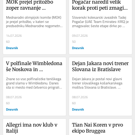
MOK prejel pritožbo 
Pogačar naredil velik 
zoper ravnanje 
korak proti peti zmagi 
Infantina med SP
na Touru
Mednarodni olimpijski komite (MOK) 
Slovenski kolesarski zvezdnik Tadej 
je prejel pritožbo, v kateri se 
Pogačar (UAE Team Emirates-XRG) je 
predsedniku Mednarodne nogometne 
zmagovalec šeste etape dirke po 
zveze (Fifa) Gianniju Infantinu očita 
Franciji. Na trasi od Pauja do 
kršitev...
Gavarnie-Gedra...
14.07.2026
09.07.2026
60
50
Dnevnik
Dnevnik
V polfinale Wimbledona 
Dejan Jakara novi trener 
še Noskova in 
Slovana iz Bratislave
Kostjukova
Znane so vse polfinalistke teniškega 
Dejan Jakara je postal novi glavni 
grand slama v Wimbledonu. Danes 
trener slovaškega košarkarskega 
sta si mesto med četverico priigrali 
moštva Slovana iz Bratislave. 
še Čehinja Linda Noskova, ki je s 6:3 
Izkušeni slovenski trener začenja 
in...
novo poglavje...
08.07.2026
08.07.2026
60
60
Dnevnik
Dnevnik
Allegri ima nov klub v 
Tian Nai Koren v prvo 
Italiji
ekipo Bruggea