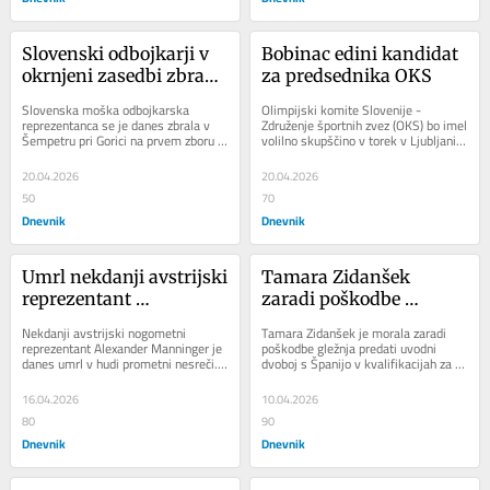
Slovenski odbojkarji v 
Bobinac edini kandidat 
okrnjeni zasedbi zbrani 
za predsednika OKS
v Šempetru
Slovenska moška odbojkarska 
Olimpijski komite Slovenije - 
reprezentanca se je danes zbrala v 
Združenje športnih zvez (OKS) bo imel 
Šempetru pri Gorici na prvem zboru 
volilno skupščino v torek v Ljubljani. 
pred novo sezono, v kateri jo čakata 
Za predsednika je za mandatno 
nastop v...
obdobje...
20.04.2026
20.04.2026
50
70
Dnevnik
Dnevnik
Umrl nekdanji avstrijski 
Tamara Zidanšek 
reprezentant 
zaradi poškodbe 
Manninger
predala uvodni dvoboj 
Nekdanji avstrijski nogometni 
Tamara Zidanšek je morala zaradi 
proti Španiji
reprezentant Alexander Manninger je 
poškodbe gležnja predati uvodni 
danes umrl v hudi prometni nesreči. 
dvoboj s Španijo v kvalifikacijah za 
Oseminštiridesetletni nekdanji vratar 
zaključni turnir najboljših osmih...
je umrl...
16.04.2026
10.04.2026
80
90
Dnevnik
Dnevnik