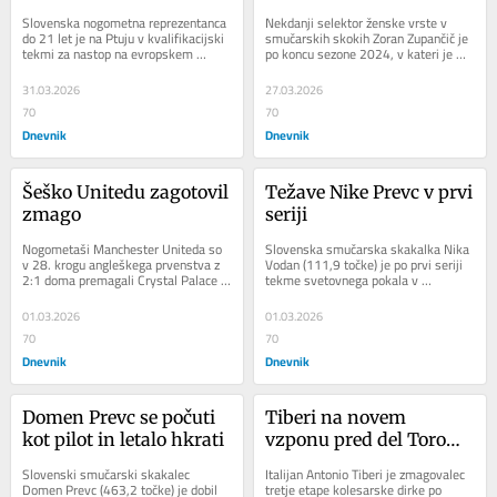
Norveško
Slovenska nogometna reprezentanca 
Nekdanji selektor ženske vrste v 
do 21 let je na Ptuju v kvalifikacijski 
smučarskih skokih Zoran Zupančič je 
tekmi za nastop na evropskem 
po koncu sezone 2024, v kateri je 
prvenstvu 2027 premagala Norveško 
Nika Prevc osvojila prvi veliki 
z 2:0 (1:0)....
globus,...
31.03.2026
27.03.2026
70
70
Dnevnik
Dnevnik
Šeško Unitedu zagotovil 
Težave Nike Prevc v prvi 
zmago
seriji
Nogometaši Manchester Uniteda so 
Slovenska smučarska skakalka Nika 
v 28. krogu angleškega prvenstva z 
Vodan (111,9 točke) je po prvi seriji 
2:1 doma premagali Crystal Palace in 
tekme svetovnega pokala v 
napredovali na tretje mesto 
avstrijskem Hinzenbachu četrta. 
lestvice....
Njena rojakinja...
01.03.2026
01.03.2026
70
70
Dnevnik
Dnevnik
Domen Prevc se počuti 
Tiberi na novem 
kot pilot in letalo hkrati
vzponu pred del Torom, 
Evenepoel omagal
Slovenski smučarski skakalec 
Italijan Antonio Tiberi je zmagovalec 
Domen Prevc (463,2 točke) je dobil 
tretje etape kolesarske dirke po 