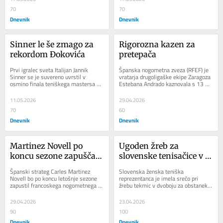
70
70
Dnevnik
Dnevnik
Sinner le še zmago za 
Rigorozna kazen za 
rekordom Đokovića
pretepača
Prvi igralec sveta Italijan Jannik 
Španska nogometna zveza (RFEF) je 
Sinner se je suvereno uvrstil v 
vratarja drugoligaške ekipe Zaragoza 
osmino finala teniškega mastersa v 
Estebana Andrado kaznovala s 13 
Rimu in je le še zmago oddaljen od 
tekmami prepovedi igranja zaradi 
rekorda...
udarca...
11.05.2026
29.04.2026
70
60
Dnevnik
Dnevnik
Martinez Novell po 
Ugoden žreb za 
koncu sezone zapušča 
slovenske tenisačice v 
Toulouse
pokalu BJK
Španski strateg Carles Martinez 
Slovenska ženska teniška 
Novell bo po koncu letošnje sezone 
reprezentanca je imela srečo pri 
zapustil francoskega nogometnega 
žrebu tekmic v dvoboju za obstanek v 
prvoligaša Toulouse. Španec je na 
svetovni skupini pokala Billie Jean 
klopi...
King (BJK)....
29.04.2026
23.04.2026
90
100
Dnevnik
Dnevnik