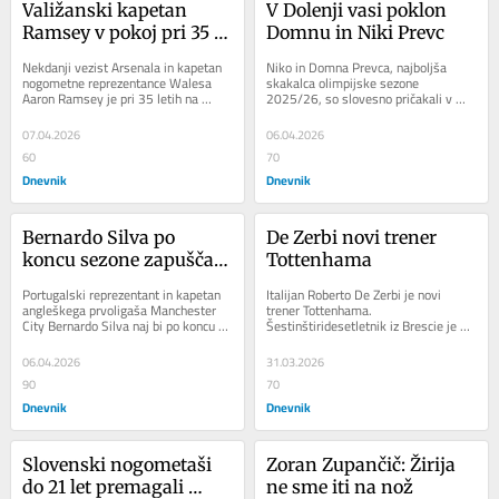
Valižanski kapetan 
V Dolenji vasi poklon 
Ramsey v pokoj pri 35 
Domnu in Niki Prevc
letih
Nekdanji vezist Arsenala in kapetan 
Niko in Domna Prevca, najboljša 
nogometne reprezentance Walesa 
skakalca olimpijske sezone 
Aaron Ramsey je pri 35 letih na 
2025/26, so slovesno pričakali v 
instagramu oznanil tekmovalno 
njuni domači Dolenji vasi. Dejala sta, 
upokojitev. "To ni...
da se z veseljem...
07.04.2026
06.04.2026
60
70
Dnevnik
Dnevnik
Bernardo Silva po 
De Zerbi novi trener 
koncu sezone zapušča 
Tottenhama
Manchester City
Portugalski reprezentant in kapetan 
Italijan Roberto De Zerbi je novi 
angleškega prvoligaša Manchester 
trener Tottenhama. 
City Bernardo Silva naj bi po koncu 
Šestinštiridesetletnik iz Brescie je na 
sezone, ko se mu izteče pogodba, 
klopi Londončanov zamenjal Hrvata 
zapustil...
Igorja Tudorja, ki...
06.04.2026
31.03.2026
90
70
Dnevnik
Dnevnik
Slovenski nogometaši 
Zoran Zupančič: Žirija 
do 21 let premagali 
ne sme iti na nož