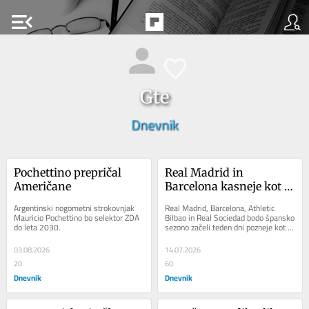
menu_open
Gte
Dnevnik
Pochettino prepričal 
Real Madrid in 
Američane
Barcelona kasneje kot 
Atletico Madrid
Argentinski nogometni strokovnjak 
Real Madrid, Barcelona, Athletic 
Mauricio Pochettino bo selektor ZDA 
Bilbao in Real Sociedad bodo špansko 
do leta 2030.
sezono začeli teden dni pozneje kot 
preostali klubi. Razlog je ta, da 
njihovi...
03.08.2026
14.07.2026
20
60
Dnevnik
Dnevnik