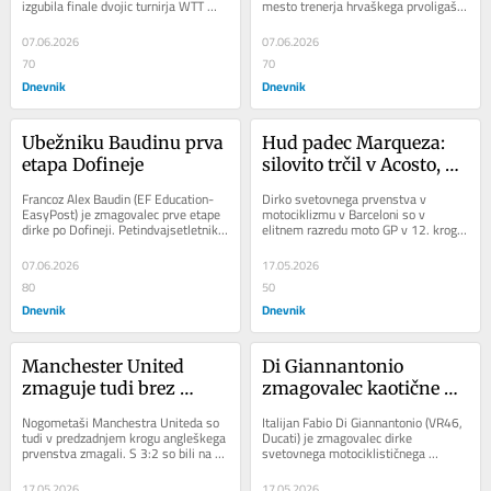
izgubila finale dvojic turnirja WTT 
mesto trenerja hrvaškega prvoligaša 
Contender v Skopju. V zaključnem...
Rijeke, je na spletnih straneh 
potrdil...
07.06.2026
07.06.2026
70
70
Dnevnik
Dnevnik
Ubežniku Baudinu prva 
Hud padec Marqueza: 
etapa Dofineje
silovito trčil v Acosto, 
odpeljali so ga z 
Francoz Alex Baudin (EF Education-
Dirko svetovnega prvenstva v 
reševalnim vozilom
EasyPost) je zmagovalec prve etape 
motociklizmu v Barceloni so v 
dirke po Dofineji. Petindvajsetletnik 
elitnem razredu moto GP v 12. krogu 
je slavil iz ubežne skupine, medtem 
po hudem padcu domačina Alexa 
ko so...
Marqueza (Ducati...
07.06.2026
17.05.2026
80
50
Dnevnik
Dnevnik
Manchester United 
Di Giannantonio 
zmaguje tudi brez 
zmagovalec kaotične 
Šeška
Barcelone
Nogometaši Manchestra Uniteda so 
Italijan Fabio Di Giannantonio (VR46, 
tudi v predzadnjem krogu angleškega 
Ducati) je zmagovalec dirke 
prvenstva zmagali. S 3:2 so bili na 
svetovnega motociklističnega 
domačem igrišču boljši od 
prvenstva razreda moto GP v 
Nottinghama...
Barceloni. Preizkušnjo...
17.05.2026
17.05.2026