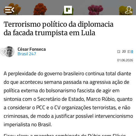
menu_open
Terrorismo político da diplomacia
da facada trumpista em Lula
César Fonseca
20
0
Brasil 247
01.06.2026
A perplexidade do governo brasileiro continua total diante
do que aconteceu semana passada na agressiva ação de
política externa do bolsonarismo fascista de agir em
sintonia com o Secretário de Estado, Marco Rúbio, quanto
a considerar o PCC e o CV organizações terroristas, e não
criminosas, de modo a justificar possível intervencionismo
imperialista no Brasil.
Ficou claro: a manobra combinada de Rúbio com Flávio