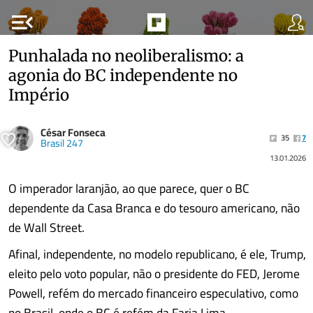
menu_open
Punhalada no neoliberalismo: a
agonia do BC independente no
Império
César Fonseca
35
7
Brasil 247
13.01.2026
O imperador laranjão, ao que parece, quer o BC
dependente da Casa Branca e do tesouro americano, não
de Wall Street.
Afinal, independente, no modelo republicano, é ele, Trump,
eleito pelo voto popular, não o presidente do FED, Jerome
Powell, refém do mercado financeiro especulativo, como
no Brasil, onde o BC é refém da Faria Lima.