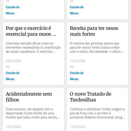
20
20
Estado de
Estado de
Minas
Minas
Por que o exercício é 
Receita para ter ossos 
essencial para ossos 
mais fortes
fortes?
Uma boa nutrição dá ao corpo os 
A maioria das pessoas pensa que 
elementos necessários à constituição 
para ter ossos fortes basta contar 
de ossos saudáveis. O exercício 
com o cálcio. Na realidade, o cálcio é 
fornece o sinal que diz ao corpo 
apenas uma peça do quebra-cabeça. 
para...
Fique...
18.07.2026
17.07.2026
20
30
Estado de
Estado de
Minas
Minas
Acidentalmente sem 
O novo Tratado de 
filhos
Tordesilhas
Esta semana, me deparei com o 
Continuo a relembrar minha viagem a 
depoimento muito bonito de uma 
Juiz de Fora com o escritor e 
mulher que lutou muito para alcançar 
jornalista Roberto Drummond, amigo 
sucesso na carreira – e conseguiu. 
querido que partiu em 2002, e o 
Destacou-se no...
músico Alexandre...
16.07.2026
15.07.2026