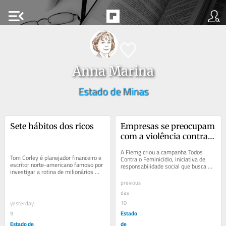
menu_open
Anna Marina
Estado de Minas
Sete hábitos dos ricos
Empresas se preocupam 
com a violência contra a 
mulher
A Fiemg criou a campanha Todos 
Tom Corley é planejador financeiro e 
Contra o Feminicídio, iniciativa de 
escritor norte-americano famoso por 
responsabilidade social que busca 
investigar a rotina de milionários 
ampliar o debate na indústria sobre 
para entender os hábitos diários 
a...
previous
que...
day
10
yesterday
Estado
9
Estado de
de