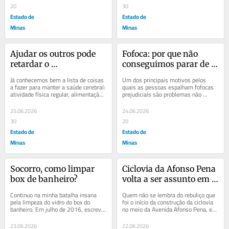
20
30
Estado de
Estado de
Minas
Minas
Ajudar os outros pode 
Fofoca: por que não 
retardar o 
conseguimos parar de 
envelhecimento 
falar dos outros?
Já conhecemos bem a lista de coisas 
Um dos principais motivos pelos 
cerebral
a fazer para manter a saúde cerebral: 
quais as pessoas espalham fofocas 
atividade física regular, alimentação 
prejudiciais são problemas não 
saudável e dormir bem. Agora há...
resolvidos em suas próprias vidas. 
Pessoas feridas...
25.06.2026
24.06.2026
30
20
Estado de
Estado de
Minas
Minas
Socorro, como limpar 
Ciclovia da Afonso Pena 
box de banheiro?
volta a ser assunto em 
BH
Continuo na minha batalha insana 
Quem não se lembra do rebuliço que 
pela limpeza do vidro do box do 
foi o início da construção da ciclovia 
banheiro. Em julho de 2016, escrevi 
no meio da Avenida Afonso Pena, em 
meu primeiro artigo sobre isso. Lá se 
janeiro 2024, dentro do Programa...
vão 10...
23.06.2026
22.06.2026