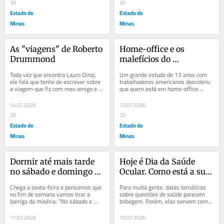
30
20
Estado de
Estado de
Minas
Minas
As "viagens" de Roberto 
Home-office e os 
Drummond
malefícios do 
isolamento
Toda vez que encontro Lauro Diniz, 
Um grande estudo de 13 anos com 
ele fala que tenho de escrever sobre 
trabalhadores americanos descobriu 
a viagem que fiz com meu amigo e 
que quem está em home-office 
colega, o saudoso jornalista e 
passa mais tempo completamente 
escritor...
sozinho, apresenta...
14.07.2026
13.07.2026
20
20
Estado de
Estado de
Minas
Minas
Dormir até mais tarde 
Hoje é Dia da Saúde 
no sábado e domingo 
Ocular. Como está a sua 
não apaga a semana de 
visão?
Chega a sexta-feira e pensamos que 
Para muita gente, datas temáticas 
cansaço
no fim de semana vamos tirar a 
sobre questões de saúde parecem 
barriga da miséria: “No sábado e 
bobagem. Porém, elas servem como 
domingo, vou dormir sem hora para 
importante alerta. Ao chamarmos a 
acordar”....
atenção...
11.07.2026
10.07.2026