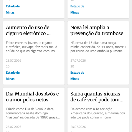
Estado de
Estado de
Minas
Minas
Aumento do uso de 
Nova lei amplia a 
cigarro eletrônico 
prevenção da trombose
acende alerta para o 
Febre entre os jovens, o cigarro 
Há cerca de 15 dias uma moça, 
câncer de boca
eletrônico, ou vape, faz mais mal à 
minha conhecida, de 31 anos, morreu 
saúde do que os cigarros comuns. 
por causa de uma embolia pulmonar, 
São proibidos no nosso país, mas, 
consequência de uma trombose, por 
mesmo...
causa de uma...
28.07.2026
27.07.2026
20
20
Estado de
Estado de
Minas
Minas
Dia Mundial dos Avós e 
Saiba quantas xícaras 
o amor pelos netos
de café você pode tomar 
por dia
Criada como Dia da Vovó, a data, 
De acordo com a Associação 
comemorada neste domingo, 
Americana do Coração, a maioria dos 
“nasceu” na década de 1980 graças 
adultos pode consumir com 
a uma portuguesa. O 26 de julho se 
segurança cinco xícaras de café por 
deve ao Dia de...
dia. Fique por...
25.07.2026
24.07.2026