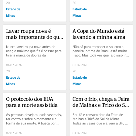
20
30
Estado de
Estado de
Minas
Minas
Lavar roupa nova é 
A Copa do Mundo está 
mais importante do que 
lavando a minha alma
você imagina
Nunca lavei roupa nova antes de 
Não dá para esconder o sol com a 
usar, o máximo que fiz é passar para 
peneira: o time do Brasil está muito 
tirar a marca de dobras da 
fraco. Mas toda vez que falo isso, na 
embalagem. Tenho alergia a perfume 
mesma hora me lembro da Copa de 
e sempre gostei...
1994. O...
04.07.2026
03.07.2026
20
20
Estado de
Estado de
Minas
Minas
O protocolo dos EUA 
Com o frio, chega a Feira 
para a morte assistida
de Malhas e Tricô do Sul 
de Minas
As pessoas desejam, cada vez mais, 
Sou fã e consumidora da Feira de 
ter controle sobre o momento e a 
Malhas e Tricô do Sul de Minas. 
forma de sua morte. A busca por 
Todas as vezes que ela vem a BH, 
morte assistida vem sendo 
faço questão de ir e comprar. Sou 
registrada entre quem...
friorenta e...
02.07.2026
01.07.2026