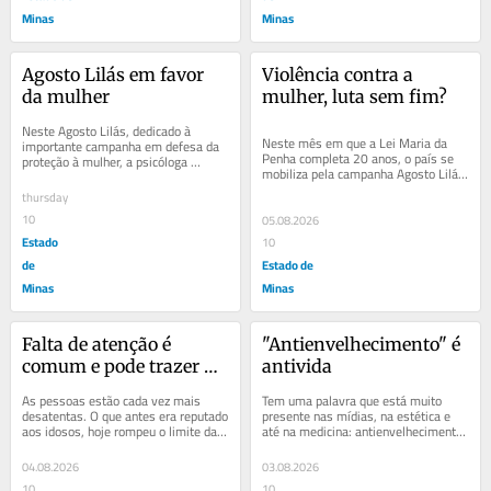
Minas
Minas
Agosto Lilás em favor 
Violência contra a 
da mulher
mulher, luta sem fim?
Neste Agosto Lilás, dedicado à 
Neste mês em que a Lei Maria da 
importante campanha em defesa da 
Penha completa 20 anos, o país se 
proteção à mulher, a psicóloga 
mobiliza pela campanha Agosto Lilás. 
Andrea Beltran alerta para os 
Fique por dentro das notícias que 
impactos emocionais...
thursday
importam...
10
05.08.2026
Estado
10
de
Estado de
Minas
Minas
Falta de atenção é 
"Antienvelhecimento" é 
comum e pode trazer 
antivida
problemas
As pessoas estão cada vez mais 
Tem uma palavra que está muito 
desatentas. O que antes era reputado 
presente nas mídias, na estética e 
aos idosos, hoje rompeu o limite da 
até na medicina: antienvelhecimento. 
idade e “pegou geral”. Se não 
Cremes com promessa de combater 
acreditam,...
o...
04.08.2026
03.08.2026
10
10