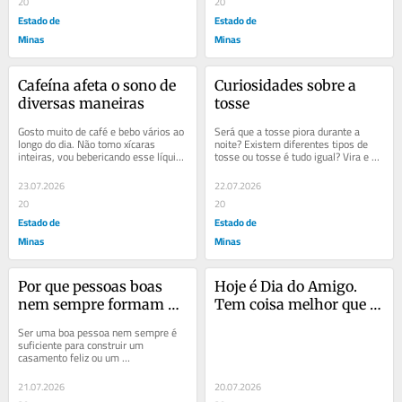
20
20
Estado de
Estado de
Minas
Minas
Cafeína afeta o sono de 
Curiosidades sobre a 
diversas maneiras
tosse
Gosto muito de café e bebo vários ao 
Será que a tosse piora durante a 
longo do dia. Não tomo xícaras 
noite? Existem diferentes tipos de 
inteiras, vou bebericando esse líquido 
tosse ou tosse é tudo igual? Vira e 
delicioso e posso fazê-lo à noite,...
mexe, a tosse costuma aparecer, 
mas ela pode...
23.07.2026
22.07.2026
20
20
Estado de
Estado de
Minas
Minas
Por que pessoas boas 
Hoje é Dia do Amigo. 
nem sempre formam 
Tem coisa melhor que 
casais felizes?
isso?
Ser uma boa pessoa nem sempre é 
suficiente para construir um 
casamento feliz ou um 
relacionamento saudável. 
Especialistas em saúde mental 
21.07.2026
20.07.2026
explicam...