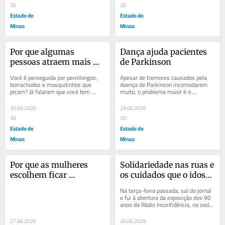
30
20
Estado de
Estado de
Minas
Minas
Por que algumas 
Dança ajuda pacientes 
pessoas atraem mais 
de Parkinson
pernilongos do que 
Você é perseguida por pernilongos, 
Apesar de tremores causados pela 
outras?
borrachudos e mosquitinhos que 
doença de Parkinson incomodarem 
picam? Já falaram que você tem 
muito, o problema maior é o 
sangue doce? Não é verdade. Se os 
travamento involuntário dos 
bichinhos...
movimentos. Estudos...
30.06.2026
29.06.2026
30
20
Estado de
Estado de
Minas
Minas
Por que as mulheres 
Solidariedade nas ruas e 
escolhem ficar 
os cuidados que o idoso 
sozinhas?
deve tomar
Na terça-feira passada, saí do jornal 
e fui à abertura da exposição dos 90 
anos da Rádio Inconfidência, na sede 
do Iepha, na Praça da...
27.06.2026
26.06.2026