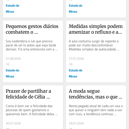
Estado de
Estado de
Minas
Minas
Pequenos gestos diários 
Medidas simples podem 
combatem o 
amenizar o refluxo e a 
sedentarismo
azia
Sou sedentária e sei que preciso 
A azia costuma surgir de repente e 
parar de sê-lo antes que seja tarde 
pode ser muito desconfortável. 
demais. Fiz uma entrevista com a 
Medidas simples de autocuidado 
geriatra Mônica Campanha, que vou 
podem proporcionar alívio. Esses 
publicar no...
métodos conseguem...
01.08.2026
31.07.2026
10
10
Estado de
Estado de
Minas
Minas
Prazer de partilhar a 
A moda segue 
felicidade de Célia 
tendências, mas o que 
Soutto Mayor
importa é o seu estilo
Como é bom ver a felicidade das 
Nesta pegada atual de cada um usa o 
pessoas de quem gostamos e 
que quiser e ninguém tem nada a ver 
queremos bem. A felicidade deles 
com isso, a tendência continua 
nos contagia. Foi assim que acordei 
ditando o rumo para as marcas de 
ontem, feliz por ter...
vestuário,...
30.07.2026
29.07.2026
10
10