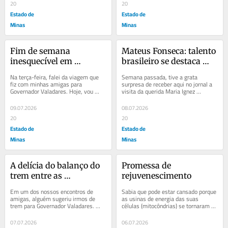
20
20
Estado de
Estado de
Minas
Minas
Fim de semana 
Mateus Fonseca: talento 
inesquecível em 
brasileiro se destaca 
Governador Valadares
mundo afora
Na terça-feira, falei da viagem que 
Semana passada, tive a grata 
fiz com minhas amigas para 
surpresa de receber aqui no jornal a 
Governador Valadares. Hoje, vou 
visita da querida Maria Ignez 
contar sobre as maravilhas que vi por 
Coutinho Fonseca. A turma da velha 
lá. Chegamos...
guarda a conhece...
09.07.2026
08.07.2026
20
20
Estado de
Estado de
Minas
Minas
A delícia do balanço do 
Promessa de 
trem entre as 
rejuvenescimento
montanhas de Minas
Em um dos nossos encontros de 
Sabia que pode estar cansado porque 
amigas, alguém sugeriu irmos de 
as usinas de energia das suas 
trem para Governador Valadares. 
células (mitocôndrias) se tornaram 
Somos 15 amigas no grupo e 
menos eficientes na produção de 
nenhuma de nós tinha feito...
energia e...
07.07.2026
06.07.2026