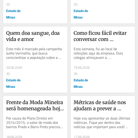
20
20
Estado de
Estado de
Minas
Minas
Quem doa sangue, doa 
Como ficou fácil evitar 
vida e amor
conversar com 
estranhos!
Este mês é marcado pela campanha 
Esta semana, fui ao local de 
Junho Vermelho, que busca 
refeições aqui da empresa. Dois 
conscientizar a população sobre a 
colegas almoçavam e, 
importância da doação de sangue. Só 
educadamente, os cumprimentei. 
quem precisou...
Silêncio profundo, nem mesmo um...
20.06.2026
19.06.2026
30
30
Estado de
Estado de
Minas
Minas
Frente da Moda Mineira 
Métricas de saúde nos 
será homenageada hoje 
ajudam a prever a 
em BH
longevidade (final)
Por causa do Plano Diretor em 
Hoje vou apresentar as duas últimas 
2014/2015, o setor de moda dos 
métricas. Fique por dentro das 
bairros Prado e Barro Preto precisou 
notícias que importam para você! 
fazer um estudo para a Área de 
Cortisol, muito conhecido de todos, 
Diretrizes Especiais...
é...
18.06.2026
17.06.2026