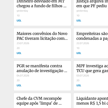
Dinheiro desviado em MT 
Justiça arquiva in
chegou a fundo de filhos de 
em que PF pediu p
ex-governador, diz PF
yesterday
analistas da Rece
yesterday
10
10
UOL
UOL
Maiores convênios do Novo 
Empreiteiras são 
PAC tiveram licitação com 
condenadas a pag
disputa mínima
23.07.2026
mi por conluio e
22.07.2026
20
SP
10
UOL
UOL
PGR se manifesta contra 
MPF investiga ac
anulação de investigação 
TCU que gera gas
sobre ex-líder do União
04.07.2026
bi na conta de lu
03.07.2026
20
20
UOL
UOL
Chefe da CVM recompõe 
Liquidante aponta
equipe após 'limpa' de 
menos R$ 1,5 bi 