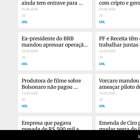
ainda tem entrave para 
com cripto e gero
fechar valor a ser devolvido
04.06.2026
com os EUA
02.06.2026
20
20
UOL
UOL
Ex-presidente do BRB 
PF e Receita têm 
mandou apressar operação 
trabalhar juntas e
com Master e maquiar 
25.05.2026
preservar provas,
24.05.2026
contas
20
diretor da PF
20
UOL
UOL
Produtora de filme sobre 
Vorcaro mandou b
Bolsonaro não pagou 
ameaçar piloto de
locação de R$ 5.000 em café
14.05.2026
chefe de cozinha,
14.05.2026
30
30
UOL
UOL
Empresa que pagava 
Emenda de Ciro p
mesada de R$ 500 mil a 
mudar regra do F
Ciro dependia de Vorcaro, 
07.05.2026
redigida pelo Mas
07.05.2026