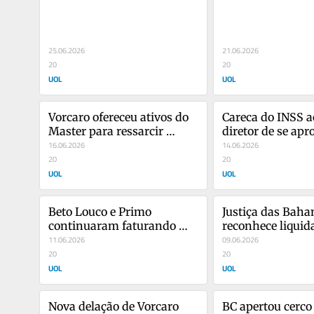
superintendentes
com irmã e pai d
25.06.2026
21.06.2026
20
20
UOL
UOL
Vorcaro ofereceu ativos do 
Careca do INSS a
Master para ressarcir 
diretor de se apro
desvios em delação
16.06.2026
Porsche e BMW
14.06.2026
20
20
UOL
UOL
Beto Louco e Primo 
Justiça das Baha
continuaram faturando 
reconhece liquida
após Carbono Oculto, 
11.06.2026
Master e cita nov
09.06.2026
aponta MP-SP
20
offshores
20
UOL
UOL
Nova delação de Vorcaro 
BC apertou cerco