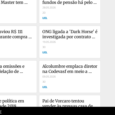
 Master tem 
fundos de pensão há pelo 
 Bahamas
menos 10 anos, diz PF
28.05.2026
20
UOL
viou R$ 111 
ONG ligada a 'Dark Horse' é 
rante compra do 
investigada por contrato de 
z investigação
R$ 103 mi em SP
19.05.2026
30
UOL
 omissões e 
Alcolumbre emplaca diretor 
elação de 
na Codevasf em meio a 
 no caso do INSS
trégua com governo
09.05.2026
30
UOL
 política em 
Pai de Vorcaro tentou 
sde 2018, 
vender às pressas casa de 
E
antes em 
R$ 180 milhões em Orlando
08.04.2026