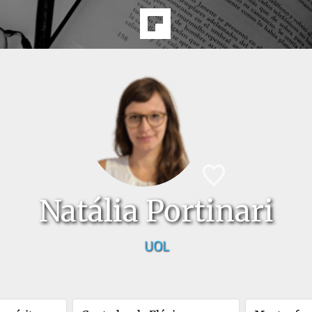
Natália Portinari
UOL