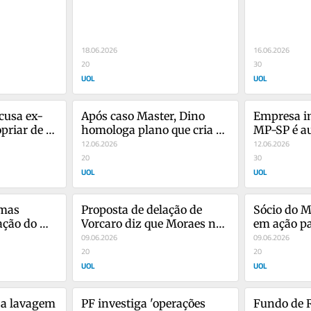
e Vorcaro
de delação
banqueiro 
PF
18.06.2026
16.06.2026
20
30
UOL
UOL
cusa ex-
Após caso Master, Dino 
Empresa in
priar de 
homologa plano que cria 
MP-SP é au
canal entre CVM e BC
12.06.2026
ANP a ampl
12.06.2026
20
30
UOL
UOL
mas 
Proposta de delação de 
Sócio do M
ção do 
Vorcaro diz que Moraes não 
em ação pa
e 
cometeu crime
09.06.2026
bens desvi
09.06.2026
20
20
UOL
UOL
 a lavagem 
PF investiga 'operações 
Fundo de R