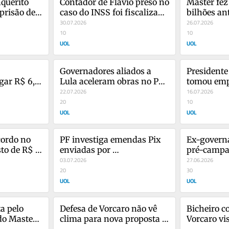
quérito 
Contador de Flávio preso no 
Master fez 
risão de 
caso do INSS foi fiscalizado 
bilhões ant
ita
por conselho
30.07.2026
mostram 
26.07.2026
10
10
UOL
UOL
Governadores aliados a 
Presidente
ar R$ 6,4 
Lula aceleram obras no PAC 
tomou emp
m obras de 
antes da eleição
22.07.2026
5,5 milhõe
16.07.2026
20
10
UOL
UOL
ordo no 
PF investiga emendas Pix 
Ex-governa
to de R$ 2 
enviadas por 
pré-campa
z
parlamentares de Roraima
03.07.2026
fornecedor
27.06.2026
20
30
UOL
UOL
 pelo 
Defesa de Vorcaro não vê 
Bicheiro c
do Master 
clima para nova proposta 
Vorcaro vis