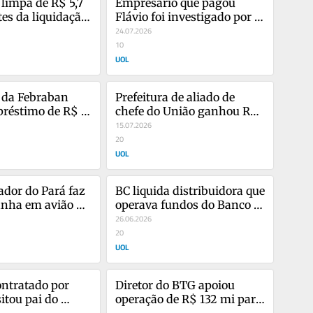
limpa de R$ 5,7 
Empresário que pagou 
es da liquidação, 
Flávio foi investigado por 
documentos
esquema de notas frias
24.07.2026
10
UOL
 da Febraban 
Prefeitura de aliado de 
réstimo de R$ 
chefe do União ganhou R$ 
s do Master
80 mi em emenda 'sem 
15.07.2026
dono'
20
UOL
dor do Pará faz 
BC liquida distribuidora que 
nha em avião de 
operava fundos do Banco 
es do estado
Master
26.06.2026
20
UOL
ontratado por 
Diretor do BTG apoiou 
itou pai do 
operação de R$ 132 mi para 