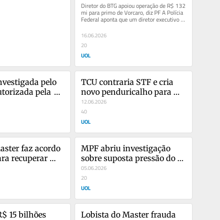
com sniper, diz 
primo de Vorcaro, diz PF
Diretor do BTG apoiou operação de R$ 132 
mi para primo de Vorcaro, diz PF A Polícia 
Federal aponta que um diretor executivo 
do BTG Pactual...
16.06.2026
20
UOL
vestigada pelo 
TCU contraria STF e cria 
torizada pela 
novo penduricalho para 
iar atividade
servidores da cúpula
12.06.2026
40
UOL
aster faz acordo 
MPF abriu investigação 
ra recuperar 
sobre suposta pressão do 
ados do banco
Master na cúpula da CVM
05.06.2026
20
UOL
$ 15 bilhões 
Lobista do Master frauda 