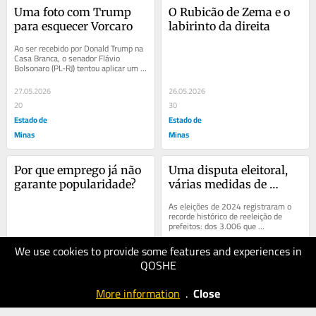
Uma foto com Trump 
O Rubicão de Zema e o 
para esquecer Vorcaro
labirinto da direita
Ao ser recebido por Donald Trump na 
Casa Branca, o senador Flávio 
Bolsonaro (PL-RJ) tentou aplicar um 
cavalo de pau na pauta nacional, às 
voltas com...
27.05.2026
26.05.2026
20
30
Estado de
Estado de
Minas
Minas
Por que emprego já não 
Uma disputa eleitoral, 
garante popularidade?
várias medidas de 
desigualdade
As eleições de 2024 registraram o 
recorde histórico de reeleição de 
prefeitos: dos 3.006 que 
concorreram a novo mandato, 2.461 
obtiveram êxito,...
We use cookies to provide some features and experiences in
23.05.2026
22.05.2026
QOSHE
20
30
Estado de
Estado de
More information
.
Close
Minas
Minas