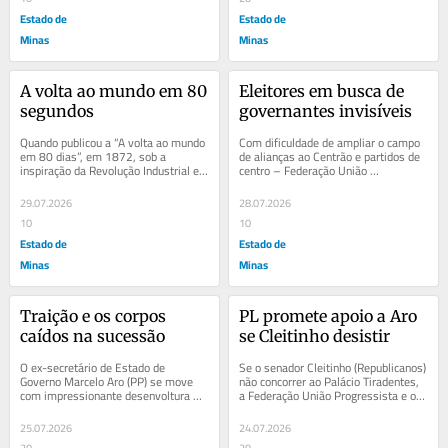
Estado de
Estado de
Minas
Minas
A volta ao mundo em 80 
Eleitores em busca de 
segundos
governantes invisíveis
Quando publicou a “A volta ao mundo 
Com dificuldade de ampliar o campo 
em 80 dias”, em 1872, sob a 
de alianças ao Centrão e partidos de 
inspiração da Revolução Industrial e 
centro – Federação União 
das tecnologias que traziam a...
Progressista, Republicanos e MDB 
se...
29.07.2026
28.07.2026
10
10
Estado de
Estado de
Minas
Minas
Traição e os corpos 
PL promete apoio a Aro 
caídos na sucessão
se Cleitinho desistir
O ex-secretário de Estado de 
Se o senador Cleitinho (Republicanos) 
Governo Marcelo Aro (PP) se move 
não concorrer ao Palácio Tiradentes, 
com impressionante desenvoltura 
a Federação União Progressista e o 
sobre os escombros da política 
PL articulam, no âmbito estadual e...
mineira. Na mesma...
25.07.2026
24.07.2026
20
20