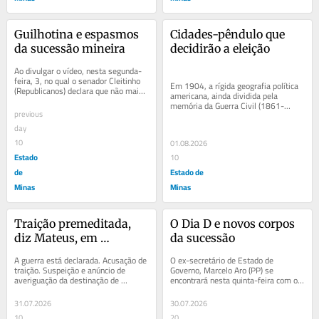
Guilhotina e espasmos 
Cidades-pêndulo que 
da sucessão mineira
decidirão a eleição
Ao divulgar o vídeo, nesta segunda-
feira, 3, no qual o senador Cleitinho 
Em 1904, a rígida geografia política 
(Republicanos) declara que não mais 
americana, ainda dividida pela 
concorreria ao governo de Minas, a...
memória da Guerra Civil (1861-
previous
1865), registrava o persistente e 
estável voto...
day
10
01.08.2026
Estado
10
de
Estado de
Minas
Minas
Traição premeditada, 
O Dia D e novos corpos 
diz Mateus, em 
da sucessão
referência a Aro
A guerra está declarada. Acusação de 
O ex-secretário de Estado de 
traição. Suspeição e anúncio de 
Governo, Marcelo Aro (PP) se 
averiguação da destinação de 
encontrará nesta quinta-feira com o 
emendas pela Secretaria de Estado 
governador Mateus Simões (PSD) 
de...
para formalizar o...
31.07.2026
30.07.2026
10
20