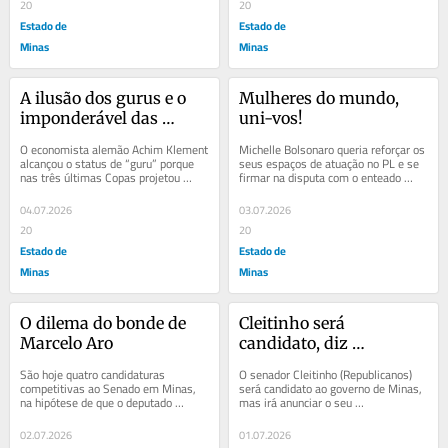
20
20
Estado de
Estado de
Minas
Minas
A ilusão dos gurus e o 
Mulheres do mundo, 
imponderável das 
uni-vos!
eleições
O economista alemão Achim Klement 
Michelle Bolsonaro queria reforçar os 
alcançou o status de “guru” porque 
seus espaços de atuação no PL e se 
nas três últimas Copas projetou 
firmar na disputa com o enteado 
corretamente o país campeão, com 
Flávio Bolsonaro por protagonismo 
apoio...
no...
04.07.2026
03.07.2026
20
20
Estado de
Estado de
Minas
Minas
O dilema do bonde de 
Cleitinho será 
Marcelo Aro
candidato, diz 
presidente do 
São hoje quatro candidaturas 
O senador Cleitinho (Republicanos) 
Republicanos
competitivas ao Senado em Minas, 
será candidato ao governo de Minas, 
na hipótese de que o deputado 
mas irá anunciar o seu 
federal Aécio Neves (PSDB) não 
posicionamento após a Copa do 
concorra: a ex-prefeita...
Mundo, véspera das...
02.07.2026
01.07.2026