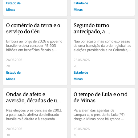
Estado de
Estado de
Minas
Minas
O comércio da terra e o 
Segundo turno 
serviço do Céu
antecipado, a 
democracia do 'déjà vu'
Embora ao longo de 2026 o governo 
Não por acaso, mas como expressão 
brasileiro deva conceder R$ 903 
de uma transição da ordem global, as 
bilhões em benefícios fiscais a 
eleições presidenciais na Colômbia, 
diferentes setores da economia 
no Brasil, no Peru, entre outras...
nacional, segundo...
24.06.2026
23.06.2026
20
20
Estado de
Estado de
Minas
Minas
Ondas de afeto e 
O tempo de Lula e o nó 
aversão, décadas de um 
de Minas
Brasil partido
Nas eleições presidenciais de 2002, 
Para além das agendas de 
a polarização afetiva do eleitorado 
campanha, o presidente Lula (PT) 
brasileiro à direita e à esquerda 
chega a Minas onde há grande 
alcançava 31% de pessoas 
expectativa entre potenciais aliados e 
mobilizadas...
aliados tradicionais...
20.06.2026
19.06.2026
30
10