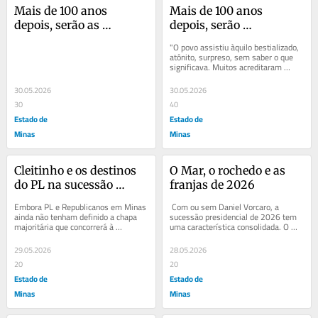
Mais de 100 anos 
Mais de 100 anos 
depois, serão as 
depois, serão 
semelhanças 
assemelhanças 
"O povo assistiu àquilo bestializado, 
coincidências?
coincidências?
atônito, surpreso, sem saber o que 
significava. Muitos acreditaram 
sinceramente estar vendo uma 
parada...
30.05.2026
30.05.2026
30
40
Estado de
Estado de
Minas
Minas
Cleitinho e os destinos 
O Mar, o rochedo e as 
do PL na sucessão 
franjas de 2026
mineira
Embora PL e Republicanos em Minas 
 Com ou sem Daniel Vorcaro, a 
ainda não tenham definido a chapa 
sucessão presidencial de 2026 tem 
majoritária que concorrerá à 
uma característica consolidada. O 
sucessão mineira, o acordo entre as 
lulismo vai de Lula. O bolsonarismo 
legendas...
vai de...
29.05.2026
28.05.2026
20
20
Estado de
Estado de
Minas
Minas