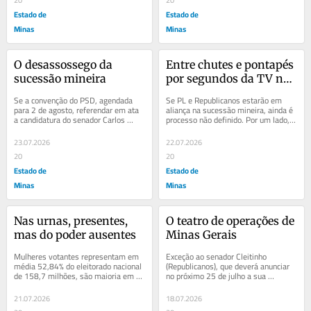
Estado de
Estado de
Minas
Minas
O desassossego da 
Entre chutes e pontapés 
sucessão mineira
por segundos da TV na 
reta final
Se a convenção do PSD, agendada 
Se PL e Republicanos estarão em 
para 2 de agosto, referendar em ata 
aliança na sucessão mineira, ainda é 
a candidatura do senador Carlos 
processo não definido. Por um lado, o 
Viana à reeleição, o ex-secretário de 
PL aposta na coligação encabeçada...
Estado...
23.07.2026
22.07.2026
20
20
Estado de
Estado de
Minas
Minas
Nas urnas, presentes, 
O teatro de operações de 
mas do poder ausentes
Minas Gerais
Mulheres votantes representam em 
Exceção ao senador Cleitinho 
média 52,84% do eleitorado nacional 
(Republicanos), que deverá anunciar 
de 158,7 milhões, são maioria em 
no próximo 25 de julho a sua 
todos os estados brasileiros e, entre 
candidatura ao governo de Minas, 
2022 e...
está definido o...
21.07.2026
18.07.2026