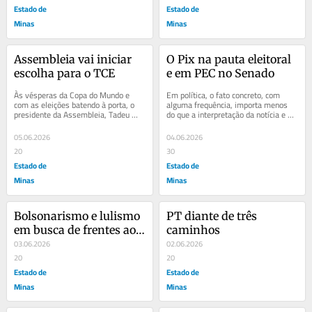
Estado de
Estado de
Minas
Minas
Assembleia vai iniciar 
O Pix na pauta eleitoral 
escolha para o TCE
e em PEC no Senado
Às vésperas da Copa do Mundo e 
Em política, o fato concreto, com 
com as eleições batendo à porta, o 
alguma frequência, importa menos 
presidente da Assembleia, Tadeu 
do que a interpretação da notícia e as 
Leite (MDB), vai abrir, na próxima 
associações simbólicas oferecidas 
semana, o...
ao...
05.06.2026
04.06.2026
20
30
Estado de
Estado de
Minas
Minas
Bolsonarismo e lulismo 
PT diante de três 
em busca de frentes ao 
caminhos
centro
03.06.2026
02.06.2026
20
20
Estado de
Estado de
Minas
Minas