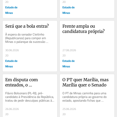
20
20
Estado de
Estado de
Minas
Minas
Será que a bola entra?
Frente ampla ou 
candidatura própria?
À espera do senador Cleitinho 
(Republicanos) para compor em 
Minas o palanque da sucessão 
presidencial do senador Flávio 
Bolsonaro (PL-RJ) e também...
30.06.2026
27.06.2026
20
20
Estado de
Estado de
Minas
Minas
Em disputa com 
O PT quer Marília, mas 
enteados, o 
Marília quer o Senado
malabarismo de 
Flávio Bolsonaro (PL-RJ), pré-
O PT de Minas caminha para uma 
Michelle
candidato à Presidência da República, 
candidatura própria ao governo do 
tratou de pedir desculpas públicas à 
estado, apostando fichas que 
madrasta Michelle Bolsonaro. Mas, 
convencerá a ex-prefeita de 
sob...
Contagem Marília Campos...
26.06.2026
25.06.2026
20
20