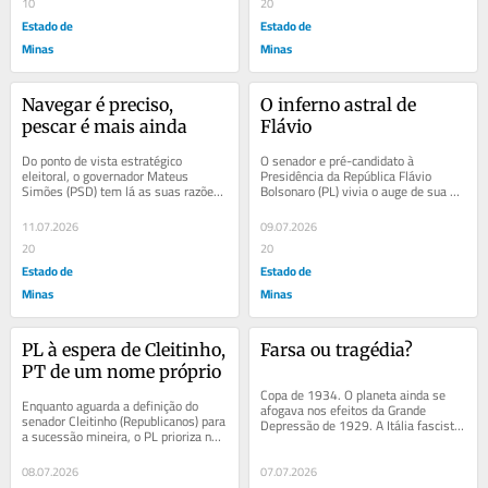
10
20
Estado de
Estado de
Minas
Minas
Navegar é preciso, 
O inferno astral de 
pescar é mais ainda
Flávio
Do ponto de vista estratégico 
O senador e pré-candidato à 
eleitoral, o governador Mateus 
Presidência da República Flávio 
Simões (PSD) tem lá as suas razões 
Bolsonaro (PL) vivia o auge de sua 
para desejar – e buscar articular – 
campanha, entusiasmando a Faria 
uma...
Lima e fatias...
11.07.2026
09.07.2026
20
20
Estado de
Estado de
Minas
Minas
PL à espera de Cleitinho, 
Farsa ou tragédia?
PT de um nome próprio
Copa de 1934. O planeta ainda se 
Enquanto aguarda a definição do 
afogava nos efeitos da Grande 
senador Cleitinho (Republicanos) para 
Depressão de 1929. A Itália fascista 
a sucessão mineira, o PL prioriza no 
de Benito Mussolini tinha o propósito 
estado a candidatura ao Senado do...
de...
08.07.2026
07.07.2026