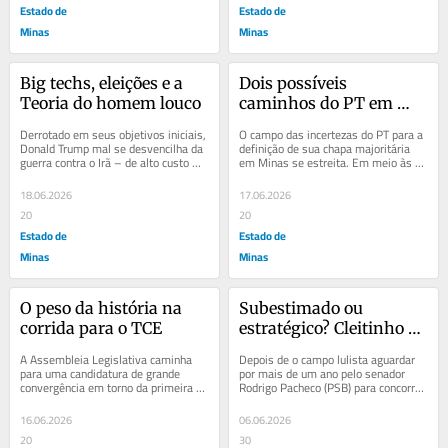
Estado de
Estado de
Minas
Minas
Big techs, eleições e a 
Dois possíveis 
Teoria do homem louco
caminhos do PT em 
Minas
Derrotado em seus objetivos iniciais, 
O campo das incertezas do PT para a 
Donald Trump mal se desvencilha da 
definição de sua chapa majoritária 
guerra contra o Irã – de alto custo 
em Minas se estreita. Em meio às 
aos americanos e de impacto...
muitas indefinições, está acertada 
a...
18.06.2026
17.06.2026
20
20
Estado de
Estado de
Minas
Minas
O peso da história na 
Subestimado ou 
corrida para o TCE
estratégico? Cleitinho e 
a sucessão mineira
A Assembleia Legislativa caminha 
Depois de o campo lulista aguardar 
para uma candidatura de grande 
por mais de um ano pelo senador 
convergência em torno da primeira 
Rodrigo Pacheco (PSB) para concorrer 
mulher, na história legislativa, a 
ao governo de Minas, agora é a vez 
concorrer a uma...
do campo...
16.06.2026
06.06.2026
20
30