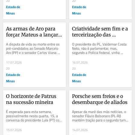
20
20
Estado de
Estado de
Minas
Minas
As armas de Aro para 
Criatividade sem fim e a 
forçar Mateus a lançar 
terceirização das 
Viana ao mar
emendas
A disputa de vida ou morte entre os 
O presidente do PL, Valdemar Costa 
pré-candidatos ao Senado Marcelo 
Neto, não é parlamentar, mas, 
Aro (PP) e o senador Carlos Viana 
segundo a Polícia federal, vinha 
(PSD) chegou à cúpula nacional da...
direcionando emendas parlamentares 
segundo os...
17.07.2026
16.07.2026
20
20
Estado de
Estado de
Minas
Minas
O horizonte de Patrus 
Porsche sem freios e o 
na sucessão mineira
desembarque de aliados
É esperada para esta semana, 
Apesar da maré das más notícias, o 
possivelmente nesta quarta, 15, a 
senador Flávio Bolsonaro (PL-RJ) 
conversa do presidente Lula (PT) com 
mantém tração para o segundo turno, 
o deputado federal Patrus Ananias 
conforme registra a mais recente 
(PT), que...
BTG...
15.07.2026
14.07.2026