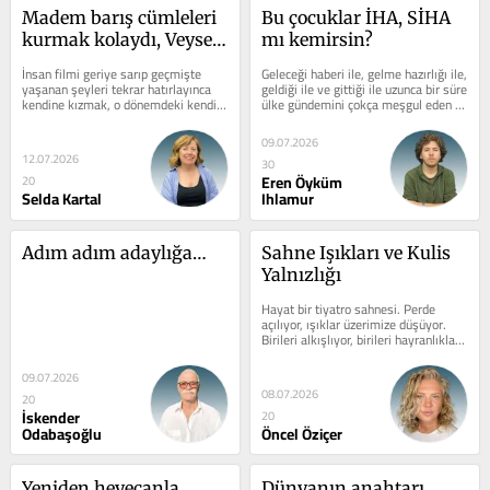
Madem barış cümleleri 
Bu çocuklar İHA, SİHA 
kurmak kolaydı, Veysel 
mı kemirsin?
ve yüz iki canımıza 
İnsan filmi geriye sarıp geçmişte 
Geleceği haberi ile, gelme hazırlığı ile, 
neden kıydınız?’
yaşanan şeyleri tekrar hatırlayınca 
geldiği ile ve gittiği ile uzunca bir süre 
kendine kızmak, o dönemdeki kendini 
ülke gündemini çokça meşgul eden 
sorgulayıp yerden yere vurmaktan...
NATO Zirvesi sona...
09.07.2026
12.07.2026
30
Eren Öyküm
20
Selda Kartal
Ihlamur
Adım adım adaylığa…
Sahne Işıkları ve Kulis 
Yalnızlığı
Hayat bir tiyatro sahnesi. Perde 
açılıyor, ışıklar üzerimize düşüyor. 
Birileri alkışlıyor, birileri hayranlıkla 
bakıyor. O an kendimizi...
09.07.2026
08.07.2026
20
İskender
20
Odabaşoğlu
Öncel Öziçer
Yeniden heyecanla
Dünyanın anahtarı