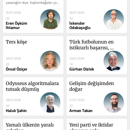
yazacağım diye. Kaplumbağaları çok 
sevimli, ilginç bulduğumdan,...
30.07.2026
30.07.2026
20
10
Eren Öyküm
İskender
Ihlamur
Odabaşoğlu
Ters köşe
Türk futbolunun en 
istikrarlı başarısı, 
sürekli değişim...
29.07.2026
29.07.2026
20
10
Öncel Öziçer
Gürhan Dizlek
Odysseus algoritmalara 
Gelişim değişimden 
tutsak düşmüş
doğar
28.07.2026
27.07.2026
20
10
Haluk Şahin
Arman Takan
Yamalı ülkenin yaralı 
Yeni parti ve iktidar 