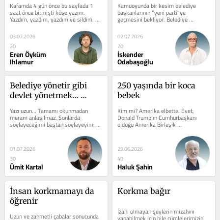
Kafamda 4 gün önce bu sayfada 1 
Kamuoyunda bir kesim belediye 
asla çalamazlar
saat önce bitmişti köşe yazım. 
başkanlarının “yeni parti”ye 
Yazdım, yazdım, yazdım ve sildim. 
geçmesini bekliyor. Belediye 
Hepsini sildim. Olmayan ya da 
başkanları yeni partiye geçerse bazı 
yaşanmayan...
meclis...
03.07.2026
02.07.2026
20
20
Eren Öyküm
İskender
Ihlamur
Odabaşoğlu
Belediye yönetir gibi 
250 yaşında bir koca 
devlet yönetmek… 
bebek
Belediye eliyle parti 
Yazı uzun… Tamamı okunmadan 
Kim mi? Amerika elbette! Evet, 
yönetmek…
meram anlaşılmaz. Sonlarda 
Donald Trump’ın Cumhurbaşkanı 
söyleyeceğimi baştan söyleyeyim; bu 
olduğu Amerika Birleşik 
yazı CHP’nin başına bela olan Mutlak 
Devletleri’nden söz ediyorum. İşte bu 
Butlan...
koca bebek 4...
01.07.2026
29.06.2026
30
40
Ümit Kartal
Haluk Şahin
İnsan korkmamayı da 
Korkma bağır
öğrenir
İzahı olmayan şeylerin mizahını 
Uzun ve zahmetli çabalar sonucunda 
yapabilmek için bile cümlelerimizin 