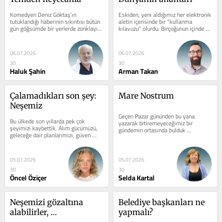
Komedyen Deniz Göktaş’ın 
Eskiden, yeni aldığımız her elektronik 
tutuklandığı haberinin sıkıntısı bütün 
aletin içerisinde bir “kullanma 
gün göğsümde bir yerlerde zonklayıp 
kılavuzu” olurdu. Birçoğunun içinde de 
durdu. Gün boyu onunla...
hala var. Aslında, sebebi...
06.07.2026
06.07.2026
30
30
Haluk Şahin
Arman Takan
Çalamadıkları son şey: 
Mare Nostrum
Neşemiz
Geçen Pazar gününden bu yana 
Bu ülkede son yıllarda pek çok 
yazarak bitiremeyeceğimiz bir 
şeyimizi kaybettik. Alım gücümüzü, 
gündemin ortasında bulduk 
geleceğe dair planlarımızı, güven 
kendimizi. Geçen pazar gününden bu 
duygumuzu, huzurumuzu… Belki de 
yana yazarak...
en...
05.07.2026
05.07.2026
30
30
Öncel Öziçer
Selda Kartal
Neşemizi gözaltına 
Belediye başkanları ne 
alabilirler, 
yapmalı?
tutuklayabilirler ama 