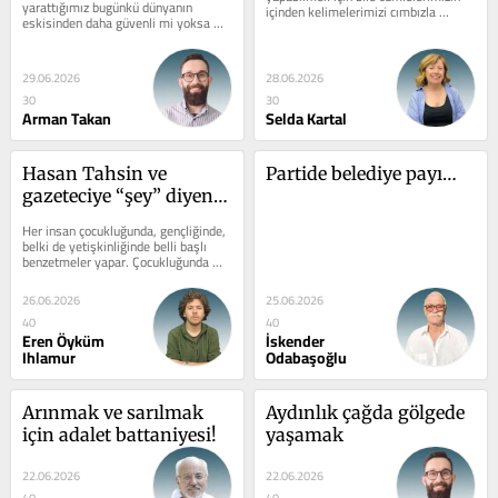
yarattığımız bugünkü dünyanın 
içinden kelimelerimizi cımbızla 
eskisinden daha güvenli mi yoksa 
ayıklıyoruz adeta. Kırk düşünüp...
aksine daha da güvensiz mi olup...
29.06.2026
28.06.2026
30
30
Arman Takan
Selda Kartal
Hasan Tahsin ve 
Partide belediye payı…
gazeteciye “şey” diyen 
yan yana gelir mi?
Her insan çocukluğunda, gençliğinde, 
belki de yetişkinliğinde belli başlı 
benzetmeler yapar. Çocukluğunda 
babasını, izlediği çizgi...
26.06.2026
25.06.2026
40
40
Eren Öyküm
İskender
Ihlamur
Odabaşoğlu
Arınmak ve sarılmak 
Aydınlık çağda gölgede 
için adalet battaniyesi!
yaşamak
22.06.2026
22.06.2026