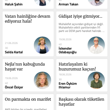
40
40
Haluk Şahin
Arman Takan
Vatan hainliğine devam 
Gidişat iyiye gitmiyor…
ediyoruz hala!
Muhalefet açısından gidişat iyi değil. 
Muhalefetin etkili partilerinden İYİ 
parti ve DEM parti hareket halinde. 
CHP’nin Ekrem...
19.06.2026
21.06.2026
40
İskender
30
Selda Kartal
Odabaşoğlu
Nejla’nın kabuğunda 
Hatırlayalım ki 
hayat var
huzurumuz kaçsın!
18.06.2026
19.06.2026
30
Eren Öyküm
40
Öncel Öziçer
Ihlamur
On parmakta on marifet
Başkası olarak tüketilen 
hayatlar
AKP iktidarı bir süredir, marifetleri 