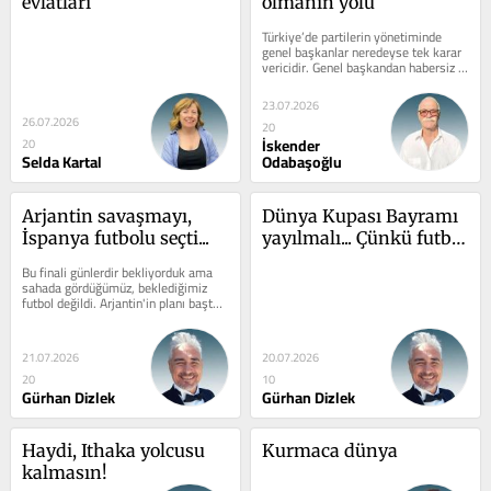
evlatları
olmanın yolu
Türkiye’de partilerin yönetiminde 
genel başkanlar neredeyse tek karar 
vericidir. Genel başkandan habersiz 
genel başkanlığa yürüyenlerin...
23.07.2026
26.07.2026
20
İskender
20
Selda Kartal
Odabaşoğlu
Arjantin savaşmayı, 
Dünya Kupası Bayramı 
İspanya futbolu seçti...
yayılmalı... Çünkü futbol 
herkesi heyecanlandırır
Bu finali günlerdir bekliyorduk ama 
sahada gördüğümüz, beklediğimiz 
futbol değildi. Arjantin'in planı baştan 
belliydi: Skoru açmaktan...
21.07.2026
20.07.2026
20
10
Gürhan Dizlek
Gürhan Dizlek
Haydi, Ithaka yolcusu 
Kurmaca dünya
kalmasın!