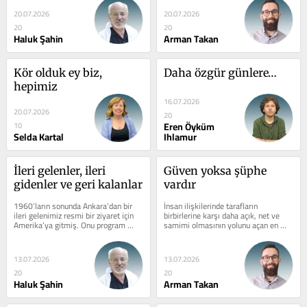
20.07.2026
20.07.2026
20
20
Haluk Şahin
Arman Takan
Kör olduk ey biz, 
Daha özgür günlere…
hepimiz
16.07.2026
20.07.2026
20
Eren Öyküm
10
Selda Kartal
Ihlamur
İleri gelenler, ileri 
Güven yoksa şüphe 
gidenler ve geri kalanlar
vardır
1960’ların sonunda Ankara’dan bir 
İnsan ilişkilerinde tarafların 
ileri gelenimiz resmi bir ziyaret için 
birbirlerine karşı daha açık, net ve 
Amerika’ya gitmiş. Onu program 
samimi olmasının yolunu açan en 
gereği büyük bir üniversitenin...
önemli öğe güvendir. İnsanlar...
13.07.2026
13.07.2026
20
20
Haluk Şahin
Arman Takan