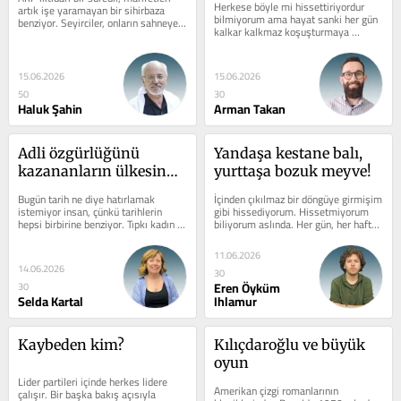
Herkese böyle mi hissettiriyordur 
artık işe yaramayan bir sihirbaza 
bilmiyorum ama hayat sanki her gün 
benziyor. Seyirciler, onların sahneye 
kalkar kalkmaz koşuşturmaya 
çıkıp yaptıklarını eskisi...
başladığımız ve ertesi gün yine aynı 
şeyi...
15.06.2026
15.06.2026
50
30
Haluk Şahin
Arman Takan
Adli özgürlüğünü 
Yandaşa kestane balı, 
kazananların ülkesinde 
yurttaşa bozuk meyve!
akli melekelerimizi 
Bugün tarih ne diye hatırlamak 
İçinden çıkılmaz bir döngüye girmişim 
kaybettik!
istemiyor insan, çünkü tarihlerin 
gibi hissediyorum. Hissetmiyorum 
hepsi birbirine benziyor. Tıpkı kadın 
biliyorum aslında. Her gün, her hafta 
cinayetleri gibi! Kocaeli’de yaşanan...
her ay aynı suni gündemler,...
11.06.2026
14.06.2026
30
Eren Öyküm
30
Selda Kartal
Ihlamur
Kaybeden kim?
Kılıçdaroğlu ve büyük 
oyun
Lider partileri içinde herkes lidere 
Amerikan çizgi romanlarının 
çalışır. Bir başka bakış açısıyla 