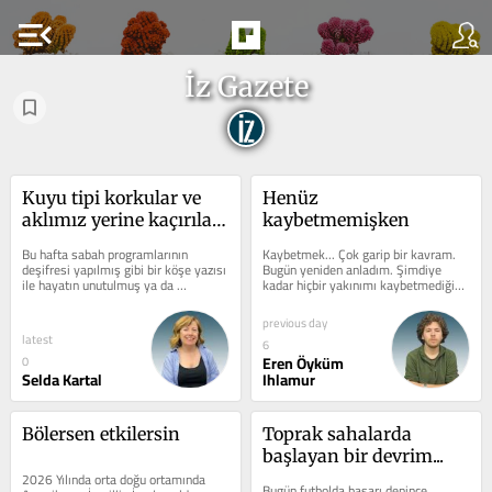
menu_open
İz Gazete
Kuyu tipi korkular ve 
Henüz 
aklımız yerine kaçırılan 
kaybetmemişken
hakim bey
Bu hafta sabah programlarının 
Kaybetmek... Çok garip bir kavram. 
deşifresi yapılmış gibi bir köşe yazısı 
Bugün yeniden anladım. Şimdiye 
ile hayatın unutulmuş ya da 
kadar hiçbir yakınımı kaybetmediğim 
telaşelerimizin arasında kaybolan...
için bunu yaşayana kadar sanki 
birini...
previous day
latest
6
Eren Öyküm
0
Selda Kartal
Ihlamur
Bölersen etkilersin
Toprak sahalarda 
başlayan bir devrim...
2026 Yılında orta doğu ortamında 
Bugün futbolda başarı denince 