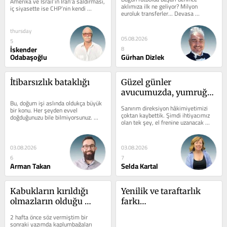
Amerika ve İsrail’in İran’a saldırması, 
aklımıza ilk ne geliyor? Milyon 
iç siyasette ise CHP’nin kendi 
euroluk transferler... Devasa 
içindeki mücadelenin yeni bir...
tesisler... GPS cihazları... Video 
analiz...
thursday
05.08.2026
5
İskender
8
Odabaşoğlu
Gürhan Dizlek
İtibarsızlık bataklığı
Güzel günler 
avucumuzda, yumruğu 
Bu, doğum işi aslında oldukça büyük 
çok sıkmayalım
Sanırım direksiyon hâkimiyetimizi 
bir konu. Her şeyden evvel 
çoktan kaybettik. Şimdi ihtiyacımız 
doğduğunuzu bile bilmiyorsunuz. 
olan tek şey, el frenine uzanacak 
Hatta doğacağınızı bile 
kadar cesaret. Ne zaman en...
bilmiyorsunuz....
03.08.2026
03.08.2026
6
7
Arman Takan
Selda Kartal
Kabukların kırıldığı 
Yenilik ve taraftarlık 
olmazların olduğu 
farkı…
günleri görmek 
2 hafta önce söz vermiştim bir 
dileğiyle...
sonraki yazımda kaplumbağaları 