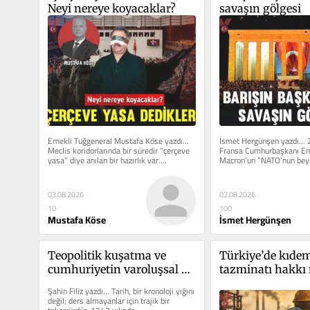
Neyi nereye koyacaklar?
savaşın gölgesi
Emekli Tuğgeneral Mustafa Köse yazdı… 
İsmet Hergünşen yazdı… 2
Meclis koridorlarında bir süredir “çerçeve 
Fransa Cumhurbaşkanı E
yasa” diye anılan bir hazırlık var....
Macron’un “NATO’nun beyi
gerçekleşti.” yönündeki...
03.08.2026
02.08.2026
10
100
Mustafa Köse
İsmet Hergünşen
Teopolitik kuşatma ve 
Türkiye’de kıdem
cumhuriyetin varoluşsal 
tazminatı hakkı n
zırhı
ortaya çıktı?
Şahin Filiz yazdı… Tarih, bir kronoloji yığını 
değil; ders almayanlar için trajik bir 