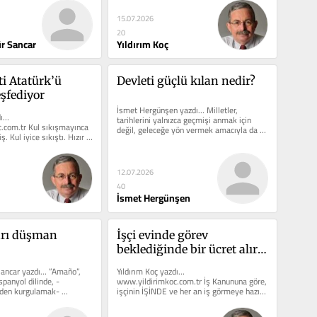
15.07.2026
20
r Sancar
Yıldırım Koç
i Atatürk’ü 
Devleti güçlü kılan nedir?
şfediyor
İsmet Hergünşen yazdı… Milletler, 
ı… 
tarihlerini yalnızca geçmişi anmak için 
.com.tr Kul sıkışmayınca 
değil, geleceğe yön vermek amacıyla da 
 Kul iyice sıkıştı. Hızır 
hatırlamak...
 Kemalizm. Türkiye...
12.07.2026
40
İsmet Hergünşen
rı düşman 
İşçi evinde görev 
beklediğinde bir ücret alır 
mı?
ancar yazdı… ”Amaño”, 
Yıldırım Koç yazdı… 
spanyol dilinde, -
www.yildirimkoc.com.tr İş Kanununa göre, 
den kurgulamak- 
işçinin İŞİNDE ve her an iş görmeye hazır 
r sözcüktür....
bir...