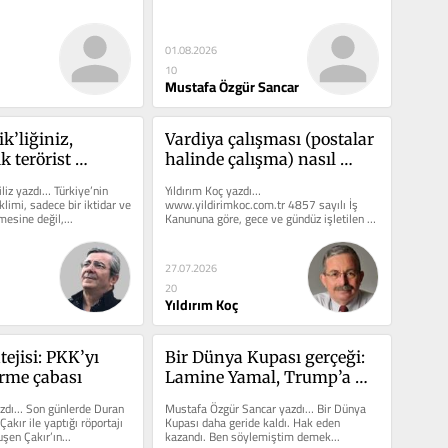
Afrika’daki sömürgeci...
01.08.2026
10
Mustafa Özgür Sancar
’liğiniz, 
Vardiya çalışması (postalar 
 terörist 
halinde çalışma) nasıl 
 ne kadar farklı?
düzenlenir?
iliz yazdı… Türkiye’nin 
Yıldırım Koç yazdı… 
limi, sadece bir iktidar ve 
www.yildirimkoc.com.tr 4857 sayılı İş 
esine değil,...
Kanununa göre, gece ve gündüz işletilen ve 
nöbetleşe işçi...
27.07.2026
20
Yıldırım Koç
tejisi: PKK’yı 
Bir Dünya Kupası gerçeği: 
erme çabası
Lamine Yamal, Trump’a 
iğrenerek bakıyor
zdı… Son günlerde Duran 
Mustafa Özgür Sancar yazdı… Bir Dünya 
akır ile yaptığı röportajı 
Kupası daha geride kaldı. Hak eden 
şen Çakır’ın...
kazandı. Ben söylemiştim demek...