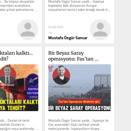
ı… Bu köşeyi okuyanlar; 
Mustafa Özgür Sancar yazdı… İspanya 
larından avukatlara, 
kapitalist Batı dünyasının Avrupa 
dan şirket patronlarına 
sosyalizmini temsil eden örneği olarak ön 
e vatandaşlık...
plana...
04.08.2026
10
Mustafa Özgür Sancar
taları kalktı… 
Bir Beyaz Saray 
dit?
operasyonu: Fas’tan 
İspanya’ya düzensiz göç
dı… Devlet ile terör 
Mustafa Özgür Sancar yazdı… İspanya ile 
dullah Öcalan’ın 
Fas arasındaki ilişki tarihsel olarak 
ştığını veya aralarında 
reaksiyonerdir. İspanyolların Kuzey 