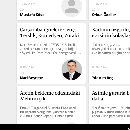
12.07.2026
11.07.2026
20
20
Mustafa Köse
Orkun Özeller
Çarşamba iğneleri: Genç, 
Kadının özgürle
Terslik, Komedyen, Zoraki
ev işinin kolayl
Naci Beştepe yazdı… TERSLİK Bahçeli, 
Yıldırım Koç yazdı… 
askeri hastanelerin açılması gerektiğini 
www.yildirimkoc.com.tr Tü
söyledi. İYİ Parti Meclis’te önerge verdi. 
eve kapatma girişimlerine
AKP...
işçi ve memurların sayısı v
08.07.2026
08.07.2026
30
30
Naci Beştepe
Yıldırım Koç
Afetin bekleme odasındaki 
Azimle gururla be
Mehmetçik
daha!
Emekli Tuğgeneral Mustafa Köse yazdı… 
Yusuf Yavuz yazdı… Muhitti
Bir deprem olduğunda yalnızca binalar 
pişmanlık ifadelerinde dile 
yıkılmaz. Yollar kapanır. Haberleşme 
adaylık için para verdiği id
kesilir. Elektrik...