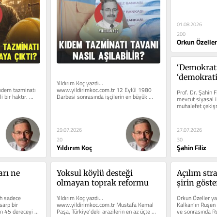
herhangi bir...
01.08.2026
200
Orkun Özeller
‘Demokratik
‘demokratik
Yıldırım Koç yazdı… 
Öcalan’dan
ıdem tazminatı 
www.yildirimkoc.com.tr 12 Eylül 1980 
Prof. Dr. Şahin F
 bir haktır. 
Darbesi sonrasında işçilerin en büyük 
mevcut siyasal ik
rtaya...
kayıplarından biri, kıdem tazminatına...
muhalefet çekişm
29.07.2026
27.07.2026
20
30
Yıldırım Koç
Şahin Filiz
ı ne 
Yoksul köylü desteği 
Açılım stra
olmayan toprak reformu
şirin göst
h sadece 
Yıldırım Koç yazdı… 
Orkun Özeller ya
arp bir 
www.yildirimkoc.com.tr Mustafa Kemal 
Kalkan’ın Ruşen Ç
n 45 dereceyi 
Paşa, Türkiye’deki arazilerin en az üçte 
ve sonrasında Ru