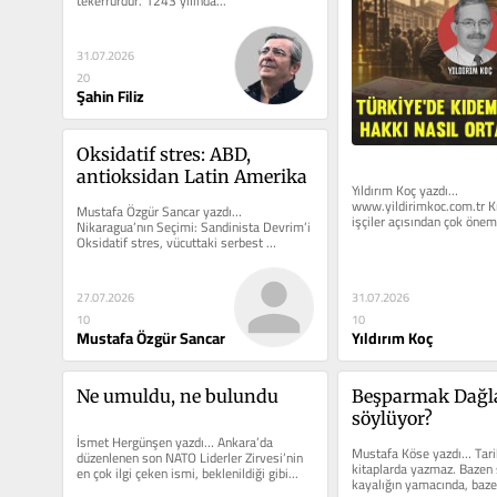
tekerrürdür. 1243 yılında...
31.07.2026
20
Şahin Filiz
Oksidatif stres: ABD, 
antioksidan Latin Amerika
Yıldırım Koç yazdı… 
www.yildirimkoc.com.tr K
Mustafa Özgür Sancar yazdı… 
işçiler açısından çok önemli
Nikaragua’nın Seçimi: Sandinista Devrim’i 
Kıdem tazminatı hakkının o
Oksidatif stres, vücuttaki serbest 
radikaller- zararlı moleküller ile...
31.07.2026
27.07.2026
10
10
Yıldırım Koç
Mustafa Özgür Sancar
Ne umuldu, ne bulundu
Beşparmak Dağlar
söylüyor?
İsmet Hergünşen yazdı… Ankara’da 
Mustafa Köse yazdı… Tari
düzenlenen son NATO Liderler Zirvesi’nin 
kitaplarda yazmaz. Bazen s
en çok ilgi çeken ismi, beklenildiği gibi...
kayalığın yamacında, baze