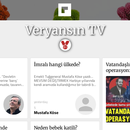
Veryansın TV
İmralı hangi ülkede?
Vatandaşlık
operasyon
… “Devletin 
Emekli Tuğgeneral Mustafa Köse yazdı… 
şirketi çal
erine ‘barış’ 
MEVSİM DEĞİŞTİRMEK Harbiye yıllarında 
firması te
nuzda; tavanın...
kendi aramızda kullandığımız bir tabirdi bu. 
Bazı...
yesterday
5
Mustafa Köse
nde 
Neden bebek katili?