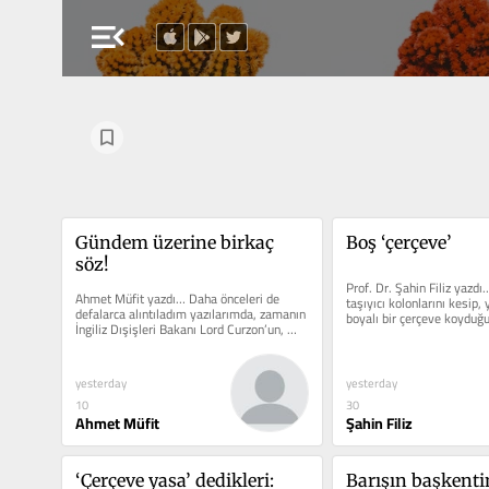
menu_open
Gündem üzerine birkaç 
Boş ‘çerçeve’
söz!
Prof. Dr. Şahin Filiz yazdı
Ahmet Müfit yazdı… Daha önceleri de 
taşıyıcı kolonlarını kesip, y
defalarca alıntıladım yazılarımda, zamanın 
boyalı bir çerçeve koyduğu
İngiliz Dışişleri Bakanı Lord Curzon’un, 
Lozan...
yesterday
yesterday
10
30
Ahmet Müfit
Şahin Filiz
‘Çerçeve yasa’ dedikleri: 
Barışın başkenti