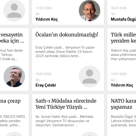
17.07.2026
16.07.2026
30
10
Yıldırım Koç
Mustafa Özgü
vesayetin 
Öcalan’ın dokunulmazlığı!
Türk millet
eka için 
yeniden ke
lı
Eray Çelebi yazdı… Veryansın Tv yazarı 
muz hain darbe 
Yıldırım Koç yazd
emekli albay Orkun Özeller 23 Kasım 
 Türkiye 
www.yildirimkoc
2025 tarihinde, bölücü terör...
ilinde eş...
Hızır yetişmezmiş.
da Atatürkçülük,
13.07.2026
13.07.2026
30
40
Eray Çelebi
Yıldırım Koç
na çorap 
Sath-ı Müdafaa sürecinde 
NATO kara
Yeni Türkiye Yüzyılı 
yapamaz
yargısı-1
VE ÖNCESİ NATO 
Av. İsmail Hakkı Atal yazdı… Merhaba 
Mustafa Özgür S
adeta yeniden 
sevgili Veryansın TV okuyucuları ve 
Latince kökenli İ
endi, yollar...
izleyicileri. Demokrasinin 
ayarlamak, önce
paradokslarından birisi de...
anlamına gelen bi