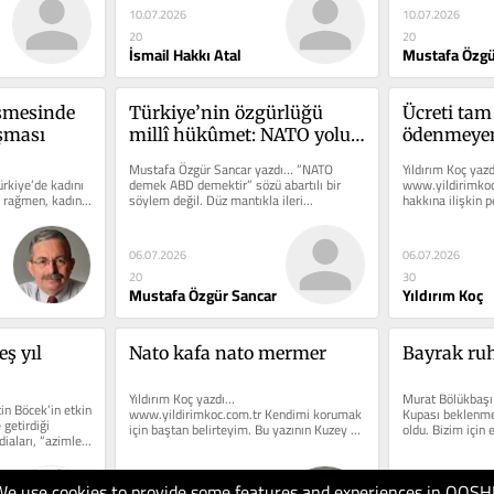
10.07.2026
10.07.2026
20
20
İsmail Hakkı Atal
Mustafa Özgü
şmesinde 
Türkiye’nin özgürlüğü 
Ücreti tam 
aşması
millî hükûmet: NATO yolu 
ödenmeyen 
masumların kanıyla dolu
yapabilir?
Mustafa Özgür Sancar yazdı… ”NATO 
Yıldırım Koç yazd
rkiye’de kadını 
demek ABD demektir” sözü abartılı bir 
www.yildirimkoc.
 rağmen, kadın 
söylem değil. Düz mantıkla ileri...
hakkına ilişkin p
e...
uygulama, ücretl
ödenmemesi dur
06.07.2026
06.07.2026
20
30
Mustafa Özgür Sancar
Yıldırım Koç
ş yıl 
Nato kafa nato mermer
Bayrak ru
Yıldırım Koç yazdı… 
Murat Bölükbaşı
n Böcek’in etkin 
www.yildirimkoc.com.tr Kendimi korumak 
Kupası beklenmed
getirdiği 
için baştan belirteyim. Bu yazının Kuzey 
oldu. Bizim için 
diaları, “azimle...
Atlantik Antlaşması Örgütü NATO...
We use cookies to provide some features and experiences in QOSH