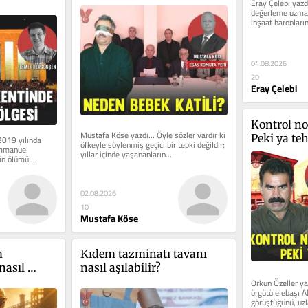
Eray Çelebi yazd
değerleme uzman
inşaat baronların
büyük rüşvetlerl
04.08.2026
20
Eray Çelebi
Kontrol nok
Mustafa Köse yazdı… Öyle sözler vardır ki 
Peki ya teh
019 yılında 
öfkeyle söylenmiş geçici bir tepki değildir; 
mmanuel 
yıllar içinde yaşananların...
n ölümü 
02.08.2026
10
Mustafa Köse
 
Kıdem tazminatı tavanı 
asıl 
nasıl aşılabilir?
Orkun Özeller yaz
örgütü elebaşı Ab
görüştüğünü, uzla