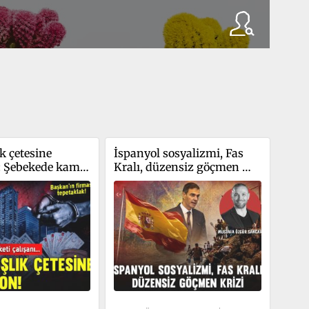
 çetesine 
İspanyol sosyalizmi, Fas 
: Şebekede kamu 
Kralı, düzensiz göçmen 
ışanı… Başkan’ın 
krizi
petaklak!