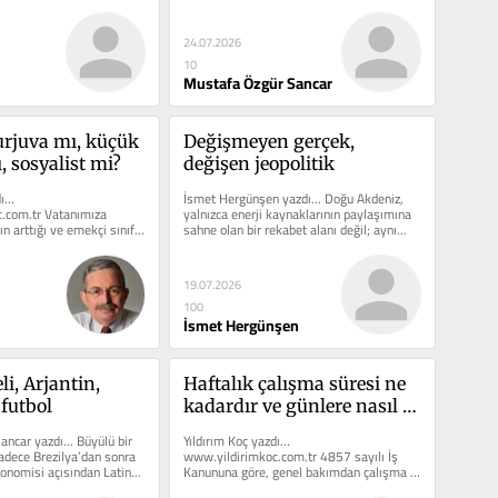
24.07.2026
10
Mustafa Özgür Sancar
urjuva mı, küçük 
Değişmeyen gerçek, 
, sosyalist mi?
değişen jeopolitik
ı… 
İsmet Hergünşen yazdı… Doğu Akdeniz, 
.com.tr Vatanımıza 
yalnızca enerji kaynaklarının paylaşımına 
ın arttığı ve emekçi sınıf 
sahne olan bir rekabet alanı değil; aynı...
zlı bir mutlak...
19.07.2026
100
İsmet Hergünşen
i, Arjantin, 
Haftalık çalışma süresi ne 
 futbol
kadardır ve günlere nasıl 
dağıtılır?
ncar yazdı… Büyülü bir 
Yıldırım Koç yazdı… 
adece Brezilya’dan sonra 
www.yildirimkoc.com.tr 4857 sayılı İş 
nomisi açısından Latin...
Kanununa göre, genel bakımdan çalışma 
süresi haftada en çok...