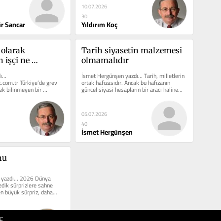
10.07.2026
30
r Sancar
Yıldırım Koç
olarak 
Tarih siyasetin malzemesi 
işçi ne 
olmamalıdır
ı… 
İsmet Hergünşen yazdı… Tarih, milletlerin 
com.tr Türkiye’de grev 
ortak hafızasıdır. Ancak bu hafızanın 
ek bilinmeyen bir 
güncel siyasi hesapların bir aracı haline...
erin zamanında 
umunda...
05.07.2026
40
İsmet Hergünşen
hu
 yazdı… 2026 Dünya 
ik sürprizlere sahne 
en büyük sürpriz, daha...
E