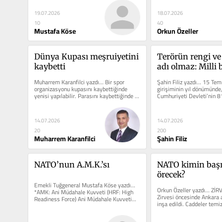
19.07.2026
18.07.2026
10
40
Mustafa Köse
Orkun Özeller
Dünya Kupası meşruiyetini 
Terörün rengi ve 
kaybetti
adı olmaz: Milli b
tavizsiz devlet ak
Muharrem Karanfilci yazdı… Bir spor 
Şahin Filiz yazdı… 15 Tem
organizasyonu kupasını kaybettiğinde 
girişiminin yıl dönümünde,
yenisi yapılabilir. Parasını kaybettiğinde 
Cumhuriyeti Devleti’nin 81 
yeni sponsor...
14.07.2026
14.07.2026
20
200
Muharrem Karanfilci
Şahin Filiz
NATO’nun A.M.K.’sı
NATO kimin başı
örecek?
Emekli Tuğgeneral Mustafa Köse yazdı… 
Orkun Özeller yazdı… ZİR
*AMK: Ani Müdahale Kuvveti (HRF: High 
Zirvesi öncesinde Ankara 
Readiness Force) Ani Müdahale Kuvveti...
inşa edildi. Caddeler temizl