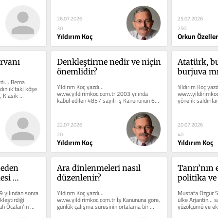
ikisini oluşturan ve cami,...
26.07.2026
25.07.2026
30
250
Yıldırım Koç
Orkun Özeller
ervanı
Denkleştirme nedir ve niçin 
Atatürk, b
önemlidir?
burjuva mı
zdı… Berna 
Yıldırım Koç yazdı… 
Yıldırım Koç yazd
ınlık’taki köşe 
www.yildirimkoc.com.tr 2003 yılında 
www.yildirimkoc
 Klasik 
kabul edilen 4857 sayılı İş Kanununun 63. 
yönelik saldırılar
maddesi, daha önceki...
ve tabakaların hı
22.07.2026
20.07.2026
20
40
Yıldırım Koç
Yıldırım Koç
eden 
Ara dinlenmeleri nasıl 
Tanrı’nın el
si 
düzenlenir?
politika ve
 yılından sonra 
Yıldırım Koç yazdı… 
Mustafa Özgür Sa
leştirdiği 
www.yildirimkoc.com.tr İş Kanununa göre, 
ülke Arjantin… s
h Öcalan’ın 
günlük çalışma süresinin ortalama bir 
yüzölçümü ve eko
zamanında o yerin gelenekleri...