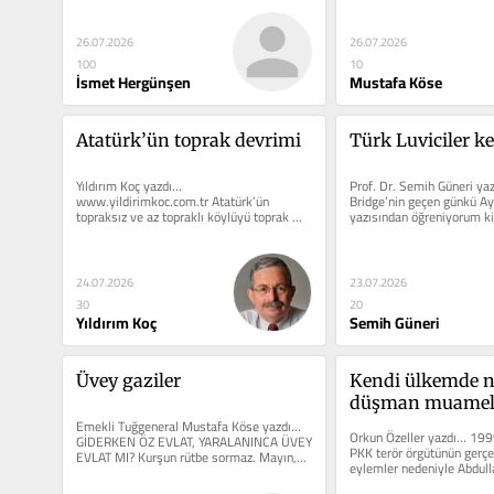
bulan...
26.07.2026
26.07.2026
100
10
İsmet Hergünşen
Mustafa Köse
Atatürk’ün toprak devrimi
Türk Luviciler k
Yıldırım Koç yazdı… 
Prof. Dr. Semih Güneri ya
www.yildirimkoc.com.tr Atatürk’ün 
Bridge’nin geçen günkü Ayd
topraksız ve az topraklı köylüyü toprak 
yazısından öğreniyorum ki,
sahibi yapacak önemli adımları 
arkeolojiden...
atamadığı...
24.07.2026
23.07.2026
30
20
Yıldırım Koç
Semih Güneri
Üvey gaziler
Kendi ülkemde n
düşman muamele
Emekli Tuğgeneral Mustafa Köse yazdı… 
görüyorum?
Orkun Özeller yazdı… 1999
GİDERKEN ÖZ EVLAT, YARALANINCA ÜVEY 
PKK terör örgütünün gerçek
EVLAT MI? Kurşun rütbe sormaz. Mayın,...
eylemler nedeniyle Abdulla
yeniden yargılanması...