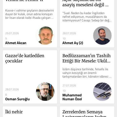
asayiş meselesi değil 
Kuvve-i vahime şeytanın desiselerini 
mi?
"Sual: Neden bu kadar İngilizden 
duyan bir kulak, onun adına konuşan 
nefret ediyorsun, musalâhasını da 
bir lisan olarak kalbi ifsada çalışan 
istemiyorsun? Cevap: Sebep bir değil, 
bir özelliğinin mevcudiyeti...
bindir. Bana en ziyade şedid 
görünen,...
29.07.2026
28.07.2026
9
10
Ahmet Akcan
Ahmet Ay (2)
Gazze'de katledilen 
Bedîüzzaman'ın Tashih 
çocuklar
Ettiği Bir Mesele: Ukûl-i 
Aşere ve Erbâbü'l-Envâ
İslâm düşünce tarihinde, felsefe ile 
vahyin kesiştiği en önemli 
tartışmalardan biri, kâinatın idâresi 
ve yaratılışının nasıl...
27.07.2026
28.07.2026
10
Muhammed
8
Osman Suroğlu
Numan Özel
İki nehir
Zerrelerden Semaya 
Lasiyyemaların Işığında 