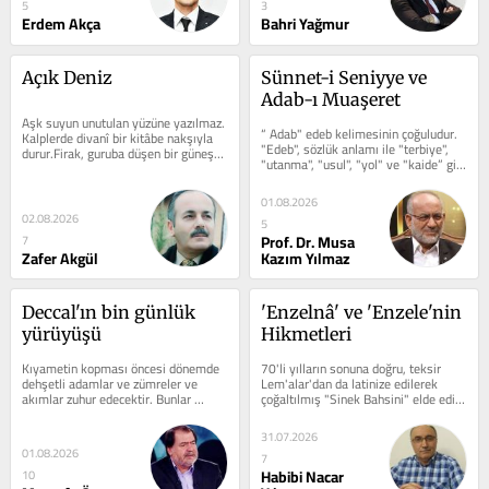
5
3
Erdem Akça
Bahri Yağmur
Açık Deniz
Sünnet-i Seniyye ve 
Adab-ı Muaşeret
Aşk suyun unutulan yüzüne yazılmaz. 
“ Adab" edeb kelimesinin çoğuludur. 
Kalplerde divanî bir kitâbe nakşıyla 
"Edeb", sözlük anlamı ile "terbiye", 
durur.Firak, guruba düşen bir güneştir 
"utanma", "usul", "yol" ve "kaide” gibi 
kiYanan bir denizin...
anlamlara gelir....
01.08.2026
02.08.2026
5
Prof. Dr. Musa
7
Zafer Akgül
Kazım Yılmaz
Deccal'ın bin günlük 
'Enzelnâ' ve 'Enzele'nin 
yürüyüşü
Hikmetleri
Kıyametin kopması öncesi dönemde 
70'li yılların sonuna doğru, teksir 
dehşetli adamlar ve zümreler ve 
Lem'alar'dan da latinize edilerek 
akımlar zuhur edecektir. Bunlar 
çoğaltılmış "Sinek Bahsini" elde edip 
arasında Deccal da vardır. Kimileri 
okumaya, anlamaya...
onu Beni...
31.07.2026
01.08.2026
7
Habibi Nacar
10