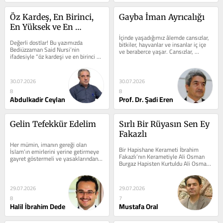
Öz Kardeş, En Birinci, 
Gayba İman Ayrıcalığı
En Yüksek ve En 
Fedakâr Talebe: 
İçinde yaşadığımız âlemde cansızlar, 
Değerli dostlar! Bu yazımızda 
bitkiler, hayvanlar ve insan­lar iç içe 
Abdülmecid Nursi-10
Bediüzzaman Said Nursi’nin 
ve beraberce yaşar. Cansızlar, 
ifadesiyle “öz kardeşi ve en birinci ve 
etraflarında olup...
en yüksek ve fedakâr bir talebesi 
olan...
30.07.2026
30.07.2026
8
8
Abdulkadir Ceylan
Prof. Dr. Şadi Eren
Gelin Tefekkür Edelim
Sırlı Bir Rüyasın Sen Ey 
Fakazlı
Her mümin, imanın gereği olan 
Bir Hapishane Kerameti İbrahim 
İslam’ın emirlerini yerine getirmeye 
Fakazlı’nın Kerametiyle Ali Osman 
gayret göstermeli ve yasaklarından 
Burgaz Hapisten Kurtuldu Ali Osman 
da sakınmalıdır. Her insanın...
Burgaz 1940 yılında Bediüzzaman 
ile...
29.07.2026
29.07.2026
8
7
Halil İbrahim Dede
Mustafa Oral