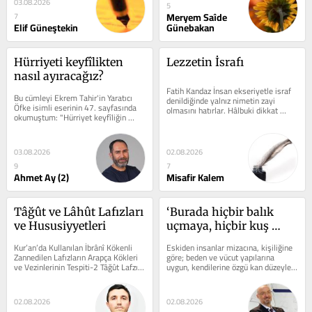
03.08.2026
5
Meryem Saîde
7
Elif Güneştekin
Günebakan
Hürriyeti keyfîlikten 
Lezzetin İsrafı
nasıl ayıracağız?
Fatih Kandaz İnsan ekseriyetle israf 
Bu cümleyi Ekrem Tahir'in Yaratıcı 
denildiğinde yalnız nimetin zayi 
Öfke isimli eserinin 47. sayfasında 
olmasını hatırlar. Hâlbuki dikkat 
okumuştum: "Hürriyet keyfîliğin 
edilirse israfın yalnız maddî bir...
aşılmasıdır." Söyleyeni filozof...
03.08.2026
02.08.2026
9
7
Ahmet Ay (2)
Misafir Kalem
Tâğût ve Lâhût Lafızları 
‘Burada hiçbir balık 
ve Hususiyyetleri
uçmaya, hiçbir kuş 
yüzmeye zorlanmaz’
Kur’an’da Kullanılan İbrânî Kökenli 
Eskiden insanlar mizacına, kişiliğine 
Zannedilen Lafızların Arapça Kökleri 
göre; beden ve vücut yapılarına 
ve Vezinlerinin Tespiti-2 Tâğût Lafzı 
uygun, kendilerine özgü kan düzeyleri 
ve Hususiyyeti ...
seviyelerine, hatta sinir...
02.08.2026
02.08.2026