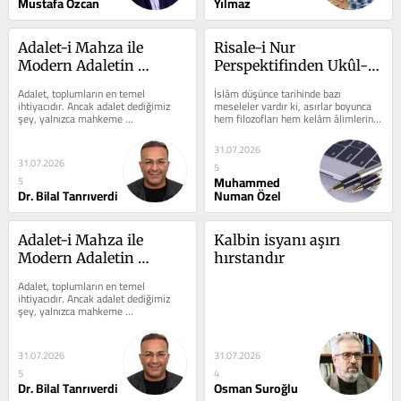
Mustafa Özcan
Yılmaz
Adalet-i Mahza ile 
Risale-i Nur 
Modern Adaletin 
Perspektifinden Ukûl-i 
Karşılaştırılması: İnsan 
Aşere, Erbâbü'l-Envâ', 
Adalet, toplumların en temel 
İslâm düşünce tarihinde bazı 
Merkezli Bir Yaklaşım
Melek ve Hulûl
ihtiyacıdır. Ancak adalet dediğimiz 
meseleler vardır ki, asırlar boyunca 
şey, yalnızca mahkeme 
hem filozofları hem kelâm âlimlerini 
kararlarından, kanun maddelerinden 
hem de mutasavvıfları meşgul...
veya devlet...
31.07.2026
31.07.2026
5
Muhammed
5
Dr. Bilal Tanrıverdi
Numan Özel
Adalet-i Mahza ile 
Kalbin isyanı aşırı 
Modern Adaletin 
hırstandır
Karşılaştırması: İnsan 
Adalet, toplumların en temel 
Merkezli Bir Yaklaşım
ihtiyacıdır. Ancak adalet dediğimiz 
şey, yalnızca mahkeme 
kararlarından, kanun maddelerinden 
veya devlet...
31.07.2026
31.07.2026
5
4
Dr. Bilal Tanrıverdi
Osman Suroğlu