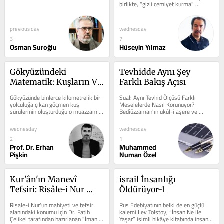
birlikte, "gizli cemiyet kurma" 
isnadıyla tutuklanmış, Afyon...
previous day
wednesday
3
7
Osman Suroğlu
Hüseyin Yılmaz
Gökyüzündeki 
Tevhidde Aynı Şey 
Matematik: Kuşların V 
Farklı Bakış Açısı
Uçuşu
Gökyüzünde binlerce kilometrelik bir 
Sual: Aynı Tevhid Ölçüsü Farklı 
yolculuğa çıkan göçmen kuş 
Meselelerde Nasıl Korunuyor? 
sürülerinin oluşturduğu o muazzam 
Bedîüzzaman'ın ukûl-i aşere ve 
"V" dizilimine baktığımızda, ilk...
erbâbü'l-envâ' meselesine getirdiği...
wednesday
wednesday
2
1
Prof. Dr. Erhan
Muhammed
Pişkin
Numan Özel
Kur'ân'ın Manevî 
israil İnsanlığı 
Tefsiri: Risâle-i Nur 
Öldürüyor-1
Örneği
Risale-i Nur'un mahiyeti ve tefsir 
Rus Edebiyatının belki de en güçlü 
alanındaki konumu için Dr. Fatih 
kalemi Lev Tolstoy, “İnsan Ne ile 
Çelikel tarafından hazırlanan "İman 
Yaşar” isimli hikâye kitabında insan 