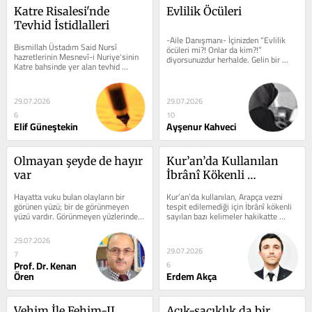
Katre Risalesi'nde 
Evlilik Öcüleri
Tevhid İstidlalleri
-Aile Danışmanı- İçinizden “Evlilik 
Bismillah Üstadım Said Nursî 
öcüleri mi?! Onlar da kim?!” 
hazretlerinin Mesnevî-i Nuriye'sinin 
diyorsunuzdur herhalde. Gelin bir 
Katre bahsinde yer alan tevhid 
bakalım, hakikaten de korkutmak 
istidlalleri, tek bir burhan değil, her 
değil...
biri...
29.07.2026
29.07.2026
6
10
Elif Güneştekin
Ayşenur Kahveci
Olmayan şeyde de hayır 
Kur’an’da Kullanılan 
var
İbrânî Kökenli 
Zannedilen Lafızların 
Hayatta vuku bulan olayların bir 
Kur’an’da kullanılan, Arapça vezni 
Arapça Kökleri ve 
görünen yüzü; bir de görünmeyen 
tespit edilemediği için İbrânî kökenli 
yüzü vardır. Görünmeyen yüzlerinde 
sayılan bazı kelimeler hakikatte 
Vezinlerinin Tespiti
bizim idrakinden aciz olduğumuz 
Arapça’dırlar....
nice...
29.07.2026
29.07.2026
7
Prof. Dr. Kenan
6
Ören
Erdem Akça
Vehim İle Fehim-II
Açık-saçıklık da bir 