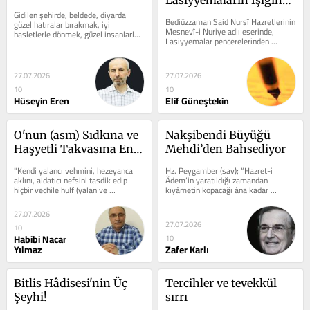
Gidilen şehirde, beldede, diyarda 
İki Mühür
Bediüzzaman Said Nursî Hazretlerinin 
güzel hatıralar bırakmak, iyi 
Mesnevî-i Nuriye adlı eserinde, 
hasletlerle dönmek, güzel insanlarla 
Lasiyyemalar pencerelerinden 
tanışmak... Gidildiğine, çekilen...
istifade ederek bir tefekkür 
yolculuğuna...
27.07.2026
27.07.2026
10
10
Hüseyin Eren
Elif Güneştekin
O'nun (asm) Sıdkına ve 
Nakşibendi Büyüğü 
Haşyetli Takvasına En 
Mehdi’den Bahsediyor
Açık Delil Olan Âyet: 
"Kendi yalancı vehmini, hezeyanca 
Hz. Peygamber (sav); “Hazret-i 
(Ahzab-37)
aklını, aldatıcı nefsini tasdik edip 
Âdem’in yaratıldığı zamandan 
hiçbir vechile hulf (yalan ve 
kıyâmetin kopacağı âna kadar 
aldatmaya) ve hilafa mecburiyeti 
Deccâl’den daha büyük bir fitne 
olmayan ve...
yoktur.”...
27.07.2026
27.07.2026
10
Habibi Nacar
10
Yılmaz
Zafer Karlı
Bitlis Hâdisesi'nin Üç 
Tercihler ve tevekkül 
Şeyhi!
sırrı