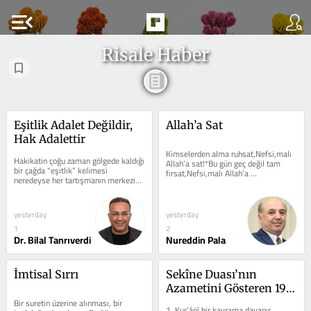
menu_open
Risale Haber
Eşitlik Adalet Değildir, 
Allah’a Sat
Hak Adalettir
Kimselerden alma ruhsat,Nefsi,malı 
Hakikatin çoğu zaman gölgede kaldığı 
Allah’a sat!*Bu gün geç değil tam 
bir çağda “eşitlik” kelimesi 
fırsat,Nefsi,malı Allah’a 
neredeyse her tartışmanın merkezine 
sat!*Sonunda çok güzel 
yerleşti. Herkese aynı pay,...
hasat,Nefsi,malı...
yesterday
yesterday
1
2
Dr. Bilal Tanrıverdi
Nureddin Pala
İmtisal Sırrı
Sekîne Duası’nın 
Azametini Gösteren 19 
Bir suretin üzerine alınması, bir 
Husus
1. Kur’ânî bir kavrama dayanır. 