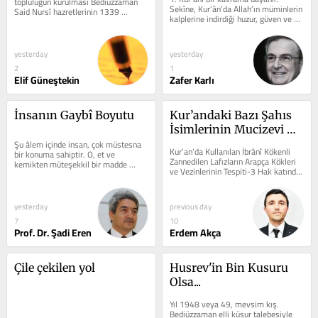
topluluğun kurulması Bediüzzaman 
Sekîne, Kur’ân’da Allah’ın müminlerin 
Said Nursî hazretlerinin 1339 
kalplerine indirdiği huzur, güven ve 
senesinde Meclis-i Mebusan'a 
itminan anlamında...
hitaben...
yesterday
yesterday
2
1
Elif Güneştekin
Zafer Karlı
İnsanın Gaybî Boyutu
Kur’andaki Bazı Şahıs 
İsimlerinin Mucizevi 
Şu âlem içinde insan, çok müstesna 
Yönleri
Kur’an’da Kullanılan İbrânî Kökenli 
bir konuma sahiptir. O, et ve 
Zannedilen Lafızların Arapça Kökleri 
kemikten müteşekkil bir madde 
ve Vezinlerinin Tespiti-3 Hak katında 
yığını olmayıp, çok hassas 
isimler, müsemmanın...
cihazlarla...
yesterday
previous day
7
10
Prof. Dr. Şadi Eren
Erdem Akça
Çile çekilen yol
Husrev'in Bin Kusuru 
Olsa...
Yıl 1948 veya 49, mevsim kış. 
Bediüzzaman elli küsur talebesiyle 