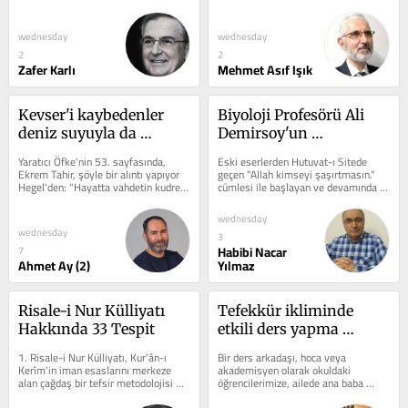
Esasları Bağlamında Kur'ân'ın...
denen varlığın...
wednesday
wednesday
2
2
Zafer Karlı
Mehmet Asıf Işık
Kevser'i kaybedenler 
Biyoloji Profesörü Ali 
deniz suyuyla da 
Demirsoy'un 
ebterlikten kurtulabilir 
Parmağının Ucunda 
Yaratıcı Öfke'nin 53. sayfasında, 
Eski eserlerden Hutuvat-ı Sitede 
mi?
Niçin Göz Yok?
Ekrem Tahir, şöyle bir alıntı yapıyor 
geçen "Allah kimseyi şaşırtmasın." 
Hegel'den: "Hayatta vahdetin kudreti 
cümlesi ile başlayan ve devamında 
kaybolursa, münferitlik...
"Şaşırtırsa, rezil etmesin; rezil...
wednesday
wednesday
3
Habibi Nacar
7
Ahmet Ay (2)
Yılmaz
Risale-i Nur Külliyatı 
Tefekkür ikliminde 
Hakkında 33 Tespit
etkili ders yapma 
esasları
1. Risale-i Nur Külliyatı, Kur'ân-ı 
Bir ders arkadaşı, hoca veya 
Kerîm'in iman esaslarını merkeze 
akademisyen olarak okuldaki 
alan çağdaş bir tefsir metodolojisi 
öğrencilerimize, ailede ana baba 
ortaya koymaktadır. 2. ...
olarak çocuklarımıza, eğitimci veya 