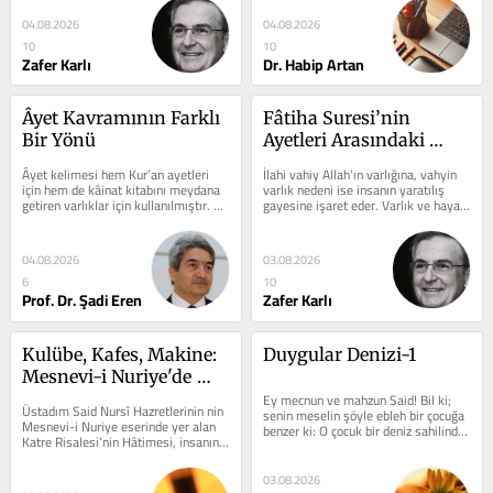
danışman...
04.08.2026
04.08.2026
10
10
Zafer Karlı
Dr. Habip Artan
Âyet Kavramının Farklı 
Fâtiha Suresi’nin 
Bir Yönü
Ayetleri Arasındaki 
Düzen ve Anlam İlişkisi
Âyet kelimesi hem Kur’an ayetleri 
İlahi vahiy Allah’ın varlığına, vahyin 
için hem de kâinat kitabını meydana 
varlık nedeni ise insanın yaratılış 
getiren varlıklar için kul­lanılmıştır. 
gayesine işaret eder. Varlık ve hayat, 
Halkımız birinci manayı...
ilahi mesajın...
04.08.2026
03.08.2026
6
10
Prof. Dr. Şadi Eren
Zafer Karlı
Kulübe, Kafes, Makine: 
Duygular Denizi-1
Mesnevi-i Nuriye'de 
Cisim ve Nefis 
Ey mecnun ve mahzun Said! Bil ki; 
Üstadım Said Nursî Hazretlerinin nin 
senin meselin şöyle ebleh bir çocuğa 
Temsilleri
Mesnevi-i Nuriye eserinde yer alan 
benzer ki: O çocuk bir deniz sahilinde 
Katre Risalesi’nin Hâtimesi, insanın 
oturmuş, güneşe karşı...
beden ve ruh yapısını ele alan...
03.08.2026