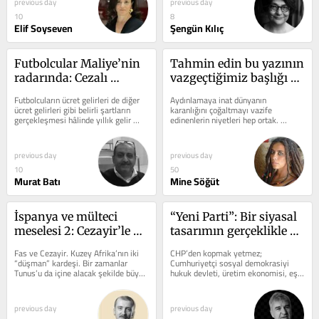
previous day
previous day
10
8
Elif Soyseven
Şengün Kılıç
Futbolcular Maliye’nin 
Tahmin edin bu yazının 
radarında: Cezalı 
vazgeçtiğimiz başlığı 
ihbarnameler 
neydi?
Futbolcuların ücret gelirleri de diğer 
Aydınlamaya inat dünyanın 
gönderiliyor…
ücret gelirleri gibi belirli şartların 
karanlığını çoğaltmayı vazife 
gerçekleşmesi hâlinde yıllık gelir 
edinenlerin niyetleri hep ortak. 
vergisi beyannamesine konu...
Çağdaşlığın tüm değerli kavramlarını 
tek...
previous day
previous day
10
50
Murat Batı
Mine Söğüt
İspanya ve mülteci 
“Yeni Parti”: Bir siyasal 
meselesi 2: Cezayir’le 
tasarımın gerçeklikle 
yakınlaşma Fas’ı 
sınavı
Fas ve Cezayir. Kuzey Afrika’nın iki 
CHP’den kopmak yetmez; 
kızdırınca…
“düşman” kardeşi. Bir zamanlar 
Cumhuriyetçi sosyal demokrasiyi 
Tunus’u da içine alacak şekilde büyük 
hukuk devleti, üretim ekonomisi, eşit 
bir Kuzey Afrika...
yurttaşlık ve geniş bir Türkiye 
İttifakı...
previous day
previous day