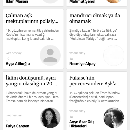
İklim Masası
Mahmut Şenol
Çalınan aşk 
İnandırıcı olmak ya da 
mektuplarının polisiye 
olmamak
vakası
19. yüzyılın en romantik şairlerinden 
Şimdiye kadar “Terörsüz Türkiye” 
Keats'ın nişanlısına yazdığı 
diye diye ulaşılan nokta yalnızca 
mektuplar, Long Island'daki bir 
“Hukuksuz Türkiye” değil, aynı 
malikaneden çalındıktan sonra 
zamanda “Etiksiz Türkiye”...
edebi...
wednesday
wednesday
10
10
Ayça Atikoğlu
Necmiye Alpay
İklim dönüşümü, aşırı 
Fukase’nin 
yangın olasılığını 20 
penceresinden: Aşk’a 
kat artırabiliyor
düşüş ve aşk’tan 
İlkbahardaki hava da orman yangını 
1974 yılında çekilen From Window 
düşüş...
riskinde önemli bir rol oynuyor. Hem 
(Pencereden) serisi, beni Japon 
Fransa hem de İspanya nispeten 
fotoğrafının en büyük ustalarından 
yağışlı bir ilkbahar geçirdi,...
Masahisa Fukase ile eşi Yoko 
Wanibe'nin...
wednesday
wednesday
10
Ayşe Acar Göç
10
Fulya Canşen
Hikâyeleri