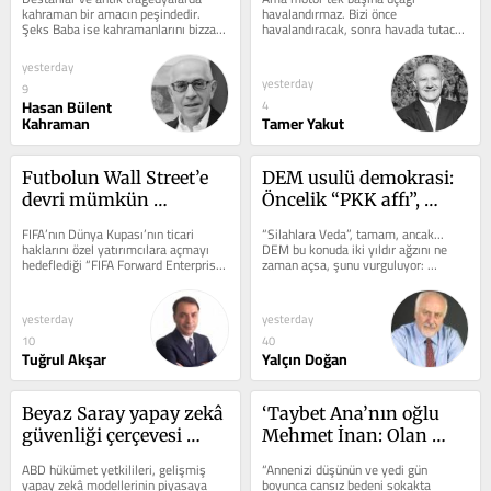
kahraman bir amacın peşindedir. 
havalandırmaz. Bizi önce 
Şeks Baba ise kahramanlarını bizzat 
havalandıracak, sonra havada tutacak 
kendilerinin, iç dünyalarının peşine...
ve yükselmemizi sağlayacak 
kanatlara ihtiyacımız...
yesterday
yesterday
9
Hasan Bülent
4
Kahraman
Tamer Yakut
Futbolun Wall Street’e 
DEM usulü demokrasi: 
devri mümkün 
Öncelik “PKK affı”, 
olabilecek mi?
gerisine bakarız!..
FIFA’nın Dünya Kupası’nın ticari 
“Silahlara Veda”, tamam, ancak... 
haklarını özel yatırımcılara açmayı 
DEM bu konuda iki yıldır ağzını ne 
hedeflediği “FIFA Forward Enterprise” 
zaman açsa, şunu vurguluyor: 
projesi, futbol...
“Demokratikleşme.” Şimdi de öyle....
yesterday
yesterday
10
40
Tuğrul Akşar
Yalçın Doğan
Beyaz Saray yapay zekâ 
‘Taybet Ana’nın oğlu 
güvenliği çerçevesi 
Mehmet İnan: Olan 
belirlerken Wall Street, 
yoksullara oluyor, 
ABD hükümet yetkilileri, gelişmiş 
“Annenizi düşünün ve yedi gün 
büyük bir yapay zekâ 
Türk’e giden cenaze de 
yapay zekâ modellerinin piyasaya 
boyunca cansız bedeni sokakta 