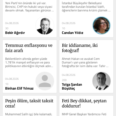
Yeni Parti’nin önünde iki yol var. 
İstanbul Büyükşehir Belediyesi 
Yeni Parti'nin önündeki 
dondurmuş!
Birincisi, CHP’nin hukuki veya siyasi 
tarafından kurulan İstanbul Vakfı, 
devamı olmak. Yaşananları görünce 
öğrencilerin barınma krizini çözmek 
iki yol
iktidarın oyun planını...
için 150 milyon TL hedefli yeni bir...
04.08.2026
04.08.2026
30
10
Bekir Ağırdır
Candan Yıldız
Temmuz enflasyonu ve 
Bir iddianame, iki 
faiz arafı
fotoğraf!
Beklentilerin altında gelen yüzde 
Ahmet Hakan ve avukat Cem 
1,78’lik manşet enflasyon ve para 
Duman’ı yan yana gösteren 
politikasının etkinliğini ölçmek adına 
fotoğrafta bir isim daha var: Tahir 
takip edilen çekirdek...
Sarıkaya. Ankara’nın sabık belediye 
başkanı Melih...
04.08.2026
04.08.2026
200
Tolga Şardan
10
Binhan Elif Yılmaz
Büyüteç
Peşin ölüm, taksit taksit 
Feti Bey dikkat, şeytan 
ceza!
doldurur!
Muhammed Salih işçi bile kalamadı; 
MHP Genel Başkan Yardımcısı Feti 