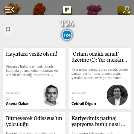
menu_open
T24
Hayırlara vesile olsun!
‘Ortam odaklı sanat’ 
üzerine (1): Yer-mekân-
Vincenzo Italiano elindeki sınırlı 
ortam odaklı sanat
Kavramsal sanat, süreç sanatı, beden 
kadroyla şu ana kadar kusursuz yol 
sanatı, performans, video sanatı, 
aldı bir de istediği transferler 
yeryüzü sanatı, yerleştirme sanatı ve 
gerçekleşirse sanırım Beşiktaş’ı...
ortama özgü sanat arasında...
yesterday
yesterday
30
2
Asena Özkan
Cebrail Ötgün
Bitmeyecek Odisseus’un 
Kariyerimiz patinaj 
yolculuğu
yapıyorsa bunu nasıl 
anlarız?
Destanlar ve antik tragedyalarda 
Ama motor tek başına uçağı 