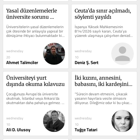
Yasal düzenlemelerle 
Ceuta’da sınır açılmadı, 
üniversite sorunu 
söylenti yayıldı
çözülür mü?
Üniversitelerin yasal düzenlemelerin 
İspanya Yüksek Mahkemesinin 
çok ötesinde bir anlayışla yapısal bir 
814/2026 sayılı kararı, Ceuta’ya 
dönüşüme ihtiyacı bulunmaktadır ki 
yüzerek ulaşmaya çalışırken denizde 
bu noktada olayın idari,...
yakalanan Cezayirli bir kişinin hiçbir...
wednesday
wednesday
20
10
Ahmet Talimciler
Deniz Ş. Sert
Üniversiteyi yurt 
İki kızını, annesini, 
dışında okuma kılavuzu
babasını, iki kardeşini, 
yeğenini ve yengesini 
Çocuğunuza Avrupa’da üniversite 
“Sürecin devam etmesini, çıkacak 
kaybeden, ölmüş 
okutmak, İstanbul veya Ankara’da 
yasanın hayırlara vesile olmasını 
okutmaktan daha pahalıya gelmez. 
diliyoruz. Dileğimiz odur ki bu çıkacak 
çocuğunun bedenini 
Hatta İstanbul’dan daha ucuza bile...
yasa acılara son verir....
buzdolabında 
korumaya çalışan 
wednesday
wednesday
Ramazan Çağırga 
10
10
anlatıyor: Umudumuz 
Ali D. Ulusoy
Tuğçe Tatari
sürecin acılara son 