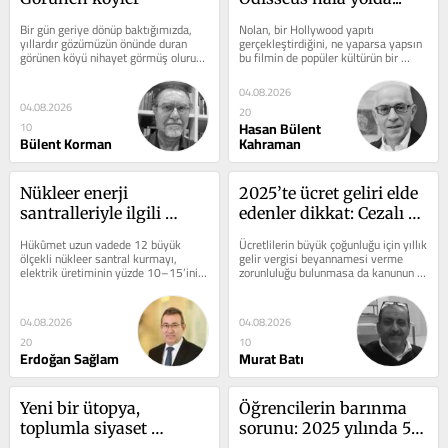
Bir gün geriye dönüp baktığımızda, 
Nolan, bir Hollywood yapıtı 
yıllardır gözümüzün önünde duran 
gerçekleştirdiğini, ne yaparsa yapsın 
görünen köyü nihayet görmüş oluruz. 
bu filmin de popüler kültürün bir 
Gelgelelim, o gün...
parçası olacağını bilerek...
04.08.2026
04.08.2026
20
Hasan Bülent
10
Bülent Korman
Kahraman
Nükleer enerji 
2025’te ücret geliri elde 
santralleriyle ilgili 
edenler dikkat: Cezalı 
getirilen vergisel 
tebligatlar gelmeye 
Hükûmet uzun vadede 12 büyük 
Ücretlilerin büyük çoğunluğu için yıllık 
teşvikler neler?
başladı…
ölçekli nükleer santral kurmayı, 
gelir vergisi beyannamesi verme 
elektrik üretiminin yüzde 10–15’ini 
zorunluluğu bulunmasa da kanunun 
nükleerden elde etmeyi ve yeni 
öngördüğü istisnai hâller...
nesil...
04.08.2026
04.08.2026
20
10
Erdoğan Sağlam
Murat Batı
Yeni bir ütopya, 
Öğrencilerin barınma 
toplumla siyaset 
sorunu: 2025 yılında 57 
arasında yeni bir bağ: 
bin 435 öğrenci kayıt 