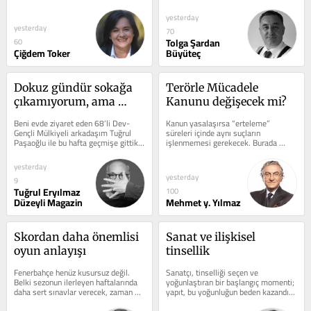
üretimden söz ederken, temel 
cezaevine girmekten kurtulmak 
gıdaya...
amacıyla...
yesterday
yesterday
70
Tolga Şardan
60
Çiğdem Toker
Büyüteç
Dokuz gündür sokağa 
Terörle Mücadele 
çıkamıyorum, ama 
Kanunu değişecek mi?
dünyayı T24’le 
Beni evde ziyaret eden 68’li Dev-
Kanun yasalaşırsa “erteleme” 
dolaşıyorum; yoksa siz 
Gençli Mülkiyeli arkadaşım Tuğrul 
süreleri içinde aynı suçların 
Paşaoğlu ile bu hafta geçmişe gittik 
işlenmemesi gerekecek. Burada 
hâlâ abone olmadınız 
gittik geldik
büyük bilmece Terörle Mücadele 
mı?
Kanunu’nun...
yesterday
yesterday
9
Tuğrul Eryılmaz
100
Düzeyli Magazin
Mehmet y. Yılmaz
Skordan daha önemlisi 
Sanat ve ilişkisel 
oyun anlayışı
tinsellik
Fenerbahçe henüz kusursuz değil. 
Sanatçı, tinselliği seçen ve 
Belki sezonun ilerleyen haftalarında 
yoğunlaştıran bir başlangıç momenti; 
daha sert sınavlar verecek, zaman 
yapıt, bu yoğunluğun beden kazandığı 
zaman puan da kaybedecek. Ancak 
ama kapanmadığı bir ara...