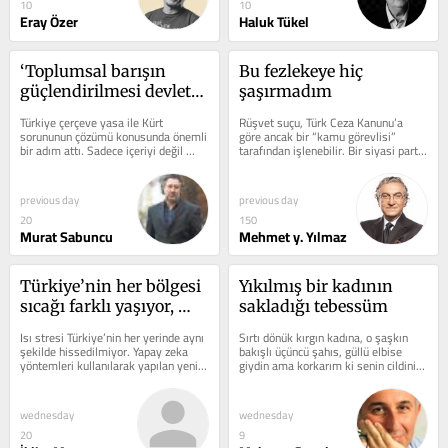
10
10
Eray Özer
Haluk Tükel
‘Toplumsal barışın 
Bu fezlekeye hiç 
güçlendirilmesi devletin 
şaşırmadım
asli görevi’ ise, bir 
Türkiye çerçeve yasa ile Kürt 
Rüşvet suçu, Türk Ceza Kanunu’a 
yandan yeni süreci 
sorununun çözümü konusunda önemli 
göre ancak bir “kamu görevlisi” 
bir adım attı. Sadece içeriyi değil 
tarafından işlenebilir. Bir siyasi parti 
oluşturmak, öte yandan 
Irak’tan Suriye’ye bölgeyi de...
genel başkanı hakkında...
barışı toplumun her 
kesimi için istemek 
previous day
previous day
gerekmez mi?
20
150
Murat Sabuncu
Mehmet y. Yılmaz
Türkiye’nin her bölgesi 
Yıkılmış bir kadının 
sıcağı farklı yaşıyor, 
sakladığı tebessüm
bölgelere göre korunma 
Isı stresi Türkiye’nin her yerinde aynı 
Sırtı dönük kırgın kadına, o şaşkın 
yöntemleri neler?
şekilde hissedilmiyor. Yapay zeka 
bakışlı üçüncü şahıs, güllü elbise 
yöntemleri kullanılarak yapılan yeni 
giydin ama korkarım ki senin cildini o 
bir çalışma, Türkiye’de...
güllerin...
wednesday
wednesday
20
9