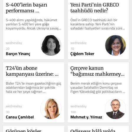
vermesi
S-400’lerin başarı 
Yeni Parti’nin GRECO 
performansı 
taahhüdü nedir?
sorgulanmalı mı?
S-400 alımı yapıldığında, hükümet 
Özel’in GRECO taahhüdü ikili bir 
yanlıları S-400'leri yere göğe 
karaktere sahip: Yeni Parti’nin 
koyamıyordu. Ancak Ukrayna savaşı, 
sahadaki faaliyetleri sırasında sürekli 
S-400’lerin etkinliğinin...
bir hesap verme yükümlülüğü...
wednesday
wednesday
20
70
Barçın Yinanç
Çiğdem Toker
T24'ün abone 
Çerçeve kanun 
kampanyası üzerine: 
“bağımsız mahkemeyi” 
Hâlâ ve her şeye 
bağlayacak mı?
Bizler T24’te insan gazeteciliğinin güç 
Benim merak ettiğim konu çerçeve 
rağmen yapılabilen 
odaklarından bağımsız bir şekilde 
yasadan Selahattin Demirtaş ve 
hala ve her şeye rağmen 
Figen Yüksekdağ gibi politikacıların 
'insan gazeteciliği'ne 
yapılabildiğini anlatabilmek için...
yararlanıp yararlanmayacağı. 
omuz verenlerden 
Normal...
olmak istemez misiniz?
wednesday
wednesday
30
100
Cansu Çamlıbel
Mehmet y. Yılmaz
Görünen köyler
Odisseus hâlâ yolda...