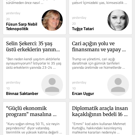
sürülmeden önce nasıl 
yatsın! İçimizdeki yas, kimsesizlik 
ses saldırısı ile karşılaştı
kerpiç evlere gidiyor, 
değerlendirilmesi gerektiğini 
duygusu asla geçmiyor. Babamın 
Kürt’e giden cenaze de; 
tartışırken,...
annemi eve...
yesterday
barışı tüm toplum bir 
yesterday
20
arada tesis edeceğiz
Füsun Sarp Nebil
20
Teknopolitik
Tuğçe Tatari
Selin Şekerci: 35 yaş 
Cari açığın yolu ve 
üstü erkeklerin yanında 
finansmanı ve yapay 
23-24 yaşında kızlar 
zekâ
“Ben neden kendi yaşıtım aktörlerle 
Trump ve yönetimi, cari açığı 
görmek istiyorlar, 
oynayamıyorum? İstiyorlar ki 35 yaş 
daraltmak için gümrük tarifeleri 
üstü erkeklerin yanında 23-24 
yanında üretimde ve hizmetlerde 
birçok işi bu yüzden 
yaşında kızlar görsünler....
yapay zekâ (YZ) unsurlarının 
kaybettim
beslediği...
yesterday
yesterday
10
10
Binnaz Saktanber
Ercan Uygur
“Güçlü ekonomik 
Diplomatik araçla insan 
program” masalına 
kaçaklığının bedeli 16 
ısrarla devam
bin Euro!
“Kuru soğan olmuş 50 TL, siz neyin 
“Emmi” kod adını kullanan Mehmet 
peşindesiniz” diyor vatandaş. 
Kurtoğlu, hakkındaki kesinleşmiş 
Verimlilik ve yüksek katma değerli 
mahkeme kararları nedeniyle 