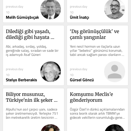
futbol,...
previous day
previous day
10
10
Melih Gümüşbıçak
Ümit İnatçı
Dilediği gibi yaşadı, 
‘Dış görünüşçülük’ ve 
dilediği gibi hayata 
çamlı yangınlar
veda etti
Abi, arkadaş, sırdaş, yoldaş, 
Yeni nesil hormon ve ilaçlarla uzun 
gereğinde salaş, sıradan ve sade bir 
yıllar “bebeksi” görünümü korumak, 
iş adamıydı Asaf Güneri
tabii ancak sağlam parası olanların 
şansı. Ülkemizin batı...
previous day
previous day
10
10
Stelyo Berberakis
Gürsel Göncü
Biliyor musunuz, 
Komşumu Meclis’e 
Türkiye'nin ilk şeker 
gönderiyorum
fabrikasında bir de golf 
Alpullu'nun asıl çarpıcı yanı, sadece 
Özgür Özel’in dünkü açıklamalarından 
sahası vardı!
şeker üretmemesiydi. Yerleşke 751 
sonra teorik olarak artık TBMM’ye 
bin metrekarelik üretim tesisinin 
gidecek vekillerin sorumluluğu genel 
yanında 300 bin metrekarelik...
başkan ve genel merkezde...