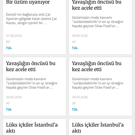
Bir üzüm uyanıyor
Yavaşlığın öncüsü bu 
kez acele etti
Denizli’nin bağlarıyla ünlü Çal 
Günümüzün moda kavramı 
ilçesinin gölgede kalan üzümü Çal 
“sürdürülebilirlik”in en iyi örneğini 
Karası, zengin içerikli bir 
hayata geçiren Slow Food’un 
sempozyuma konu oldu. 
kurucusu Carlo Petrini’yi kaybettik…
Şaraplarının...
27.06.2026
30.05.2026
60
40
T24
T24
Yavaşlığın öncüsü bu 
Yavaşlığın öncüsü bu 
kez acele etti
kez acele etti
Günümüzün moda kavramı 
Günümüzün moda kavramı 
“sürdürülebilirlik”in en iyi örneğini 
“sürdürülebilirlik”in en iyi örneğini 
hayata geçiren Slow Food’un 
hayata geçiren Slow Food’un 
kurucusu Carlo Petrini’yi kaybettik…
kurucusu Carlo Petrini’yi kaybettik…
30.05.2026
30.05.2026
40
30
T24
T24
Lüks içkiler İstanbul’a 
Lüks içkiler İstanbul’a 
aktı
aktı