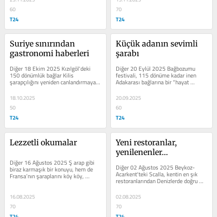
60
70
T24
T24
Suriye sınırından 
Küçük adanın sevimli 
gastronomi haberleri
şarabı
Diğer 18 Ekim 2025 Kızılgöl'deki 
Diğer 20 Eylül 2025 Bağbozumu 
150 dönümlük bağlar Kilis 
festivali, 115 dönüme kadar inen 
şarapçılığını yeniden canlandırmaya 
Adakarası bağlarına bir “hayat 
başlamış “Beyim, bizim katmerimiz...
öpücüğü” vermek için düzenleniyor...
18.10.2025
20.09.2025
50
60
T24
T24
Lezzetli okumalar
Yeni restoranlar, 
yenilenenler…
Diğer 16 Ağustos 2025 Ş arap gibi 
Diğer 02 Ağustos 2025 Beykoz-
biraz karmaşık bir konuyu, hem de 
Acarkent'teki Scalla, kentin en şık 
Fransa’nın şaraplarını köy köy, 
restoranlarından Denizlerde doğru 
kasaba kasaba gezerek yerinde, 
dürüst balık kalmadığı, et...
işin...
16.08.2025
02.08.2025
70
70
T24
T24