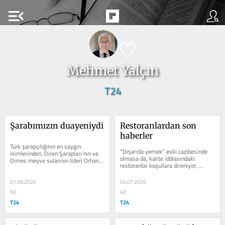
menu_open
Mehmet Yalçın
T24
Şarabımızın duayeniydi
Restoranlardan son 
haberler
Türk şarapçılığının en saygın 
“Dışarıda yemek” eski cazibesinde 
isimlerinden, Diren Şarapları’nın ve 
olmasa da, kalite iddiasındaki 
Dimes meyve sularının lideri Orhan 
restoranlar koşullara direniyor, 
Diren’i kaybettik. Orhan Bey...
yeniliklerle ayakta kalmaya 
çalışıyor....
01.08.2026
04.07.2026
50
40
T24
T24