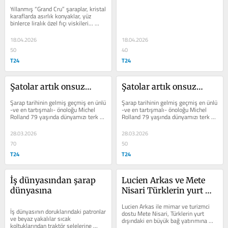
Yıllanmış “Grand Cru” şaraplar, kristal 
karaflarda asırlık konyaklar, yüz 
binlerce liralık özel fıçı viskileri… 
İstanbul dünyanın...
18.04.2026
18.04.2026
50
40
T24
T24
Şatolar artık onsuz…
Şatolar artık onsuz…
Şarap tarihinin gelmiş geçmiş en ünlü 
Şarap tarihinin gelmiş geçmiş en ünlü 
-ve en tartışmalı- önoloğu Michel 
-ve en tartışmalı- önoloğu Michel 
Rolland 79 yaşında dünyamızı terk 
Rolland 79 yaşında dünyamızı terk 
etti. Son anlarında bile...
etti. Son anlarında bile...
28.03.2026
28.03.2026
70
50
T24
T24
İş dünyasından şarap 
Lucien Arkas ve Mete 
dünyasına
Nisari Türklerin yurt 
dışındaki en büyük bağ 
Lucien Arkas ile mimar ve turizmci 
yatırımına imza attı
İş dünyasının doruklarındaki patronlar 
dostu Mete Nisari, Türklerin yurt 
ve beyaz yakalılar sıcak 
dışındaki en büyük bağ yatırımına 
koltuklarından traktör selelerine 
imza attılar. Toskana’daki bin 150...