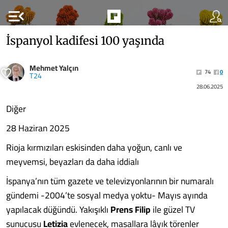
menu_open
İspanyol kadifesi 100 yaşında
Mehmet Yalçın
74
0
T24
28.06.2025
Diğer
28 Haziran 2025
Rioja kırmızıları eskisinden daha yoğun, canlı ve
meyvemsi, beyazları da daha iddialı
İspanya’nın tüm gazete ve televizyonlarının bir numaralı
gündemi -2004’te sosyal medya yoktu- Mayıs ayında
yapılacak düğündü. Yakışıklı
Prens Filip
ile güzel TV
sunucusu
Letizia
evlenecek, masallara lâyık törenler