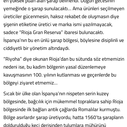
en yüksek puan alan şarap belirlendi. Düğün gecesinin
yemeğinde o şarap sunulacaktı… Ama ürünleri seçilmeyen
üreticiler gücenmesin, haksız rekabet de oluşmasın diye
şişenin etiketine üretici ve marka ismi yazılmayacak,
sadece “Rioja Gran Reserva” ibaresi bulunacaktı.
İspanya’nın bu en ünlü şarap bölgesi, böylesine disiplinli ve
ciddiyetli bir yönetim altındaydı.
“Riyoha” diye okunan Rioja’dan bu sütunda söz etmemizin
nedeni ise, bu kadim bölgenin yasal düzenlemeye
kavuşmasının 100. yılının kutlanması ve geçenlerde bu
bölgeyi ziyaret etmemiz…
Sıcak bir ülke olan İspanya’nın nispeten serin kuzey
bölgesinde, bağcılık için mükemmel topraklara sahip Rioja
bölgesinde ilk bağları antik çağlarda Romalılar kurmuştu.
Bölge asırlardır şarap üretiyordu, hatta 1560’ta şarapların
doldurulduğu keçi derisinden tulumlara mühürünü