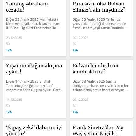
Tammy Abraham 
Para sizin olsa Rıdvan 
cezadır!
Yılmaz’ı alır mıydınız?
Diğer 23 Aralık 2025 Memleketin 
Diğer 20 Aralık 2025 Yanlısı da 
köklü ve ‘büyük’ olarak tanımlanan 
yansızı da, fanatiği de aklıselimi de 
iki Süper Lig ekibi Fenerbahçe ile 
futbolun salt yeşil zemin üzerinde 
Beşiktaş’ın ‘milyarlık’...
oynanan bir oyun olmadığını...
23.12.2025
20.12.2025
50
50
T24
T24
Yaşamın olağan akışına 
Rıdvan kandırdı mı 
aykırı!
kandırıldı mı?
Diğer 14 Aralık 2025 El Bilal 
Diğer 08 Aralık 2025 Sağına 
Toure’nin gördüğü ‘kırmızı kart’ 
dönüyorsun bahis oynayan hakemler, 
yaşamın olağan akışına aykırı! Geçen 
soluna dönüyorsun bahis oynayan 
hafta yazdığım...
futbolcular, arkana bakıyorsun bahis 
oynayan...
14.12.2025
08.12.2025
50
50
T24
T24
‘Yapay zekâ’ daha mı iyi 
Frank Sinetra’dan My 
yönetir?  
Way yerine Küçük 