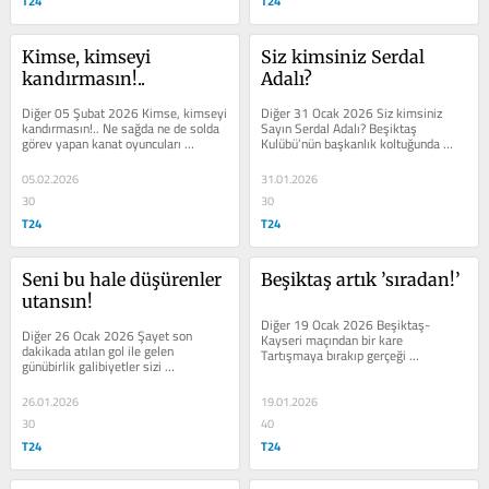
T24
T24
Kimse, kimseyi 
Siz kimsiniz Serdal 
kandırmasın!..
Adalı?
Diğer 05 Şubat 2026 Kimse, kimseyi 
Diğer 31 Ocak 2026 Siz kimsiniz 
kandırmasın!.. Ne sağda ne de solda 
Sayın Serdal Adalı? Beşiktaş 
görev yapan kanat oyuncuları 
Kulübü’nün başkanlık koltuğunda 
becerikli ve üretken. Bu da 
oturan Serdar Adalı’nın basın...
yetmezmiş...
05.02.2026
31.01.2026
30
30
T24
T24
Seni bu hale düşürenler 
Beşiktaş artık ’sıradan!’
utansın!
Diğer 19 Ocak 2026 Beşiktaş-
Diğer 26 Ocak 2026 Şayet son 
Kayseri maçından bir kare 
dakikada atılan gol ile gelen 
Tartışmaya bırakıp gerçeği 
günübirlik galibiyetler sizi 
kabullenmeli Beşiktaşlılar! Üstelik 
sevindiriyorsa yazının devamını 
yöneticisi de,...
okuyup boş yere...
26.01.2026
19.01.2026
30
40
T24
T24