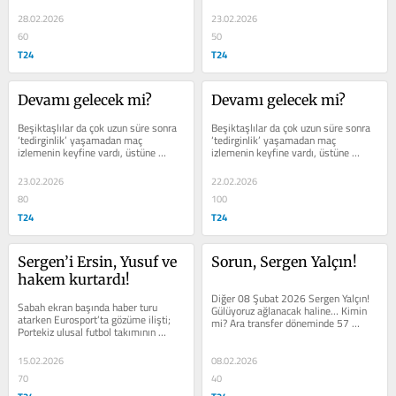
üstlük birbirinden güzel gollere...
28.02.2026
23.02.2026
60
50
T24
T24
Devamı gelecek mi?
Devamı gelecek mi?
Beşiktaşlılar da çok uzun süre sonra 
Beşiktaşlılar da çok uzun süre sonra 
‘tedirginlik’ yaşamadan maç 
‘tedirginlik’ yaşamadan maç 
izlemenin keyfine vardı, üstüne 
izlemenin keyfine vardı, üstüne 
üstlük birbirinden güzel gollere...
üstlük birbirinden güzel gollere...
23.02.2026
22.02.2026
80
100
T24
T24
Sergen’i Ersin, Yusuf ve 
Sorun, Sergen Yalçın!
hakem kurtardı!
Diğer 08 Şubat 2026 Sergen Yalçın! 
Sabah ekran başında haber turu 
Gülüyoruz ağlanacak haline… Kimin 
atarken Eurosport’ta gözüme ilişti; 
mi? Ara transfer döneminde 57 
Portekiz ulusal futbol takımının 
milyon euro harcayan Beşiktaş’ın...
teknik direktörü Roberto 
Martinez’in...
15.02.2026
08.02.2026
70
40