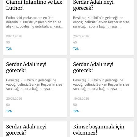
Gianni Infantino ve Lex 
Serdar Adalı neyi 
Luthor!
görecek?
Futboldaki yozlaşmanın en üst 
Beşiktaş Kulübü’nün geleceği, ne 
düzeyini 1980’de yaşayan bizler ise 
yaptığı belirsiz Serkan Reçber’in size 
alışkınız böylesine entrikalara. Faşist 
sunacağı raporla bağıntılıysa 
12 Eylül darbesinin lideri...
şimdiden geçmiş olsun Beşiktaş’a!
08.07.2026
20.05.2026
50
40
T24
T24
Serdar Adalı neyi 
Serdar Adalı neyi 
görecek?
görecek?
Beşiktaş Kulübü’nün geleceği, ne 
Beşiktaş Kulübü’nün geleceği, ne 
yaptığı belirsiz Serkan Reçber’in size 
yaptığı belirsiz Serkan Reçber’in size 
sunacağı raporla bağıntılıysa 
sunacağı raporla bağıntılıysa 
şimdiden geçmiş olsun Beşiktaş’a!
şimdiden geçmiş olsun Beşiktaş’a!
20.05.2026
19.05.2026
60
50
T24
T24
Serdar Adalı neyi 
Kimse boşanmak için 
görecek?
evlenmez!