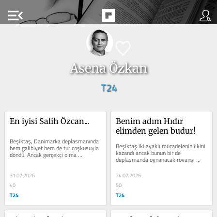
menu_open
Asena Özkan
T24
En iyisi Salih Özcan...
Benim adım Hıdır 
elimden gelen budur!
Beşiktaş, Danimarka deplasmanında 
Beşiktaş iki ayaklı mücadelenin ilkini 
hem galibiyet hem de tur coşkusuyla 
kazandı ancak bunun bir de 
döndü. Ancak gerçekçi olma 
deplasmanda oynanacak rövanşı 
zorunluluğu mevcut, Beşiktaş 
mevcut, üstüne üstlük o maç 11’e 
mevcut...
11...
31.07.2026
24.07.2026
40
50
T24
T24