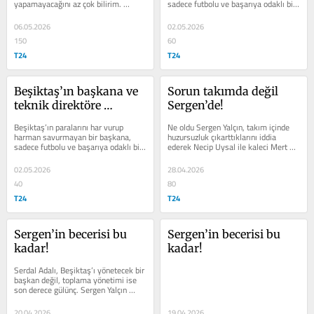
yapamayacağını az çok bilirim. 
sadece futbolu ve başarıya odaklı bir 
Sergen Yalçın, sadece Beşiktaş...
teknik adama ihtiyacı var…
06.05.2026
02.05.2026
150
60
T24
T24
Beşiktaş’ın başkana ve 
Sorun takımda değil 
teknik direktöre 
Sergen’de!
gereksinimi var!
Beşiktaş’ın paralarını har vurup 
Ne oldu Sergen Yalçın, takım içinde 
harman savurmayan bir başkana, 
huzursuzluk çıkarttıklarını iddia 
sadece futbolu ve başarıya odaklı bir 
ederek Necip Uysal ile kaleci Mert 
teknik adama ihtiyacı var…
Günok’un ipini çektin,...
02.05.2026
28.04.2026
40
80
T24
T24
Sergen’in becerisi bu 
Sergen’in becerisi bu 
kadar!
kadar!
Serdal Adalı, Beşiktaş’ı yönetecek bir 
başkan değil, toplama yönetimi ise 
son derece gülünç. Sergen Yalçın 
gelecek sezon da...
20.04.2026
19.04.2026