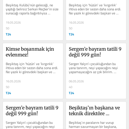
Beşiktaş Kulübü’nün geleceği, ne 
Beşiktaş için ‘hüzün’ ve ‘kırgınlık’ 
yaptığı belirsiz Serkan Reçber’in size 
ihtiva eden bir sezon daha sona erdi. 
sunacağı raporla bağıntılıysa 
Ne yazık ki görevdeki başkan ve 
şimdiden geçmiş olsun Beşiktaş’a!
yönetimle yarınlara...
19.05.2026
16.05.2026
50
50
T24
T24
Kimse boşanmak için 
Sergen’e bayram tatili 9 
evlenmez!
değil 999 gün!
Beşiktaş için ‘hüzün’ ve ‘kırgınlık’ 
Sergen Yalçın’ı çocukluğundan bu 
ihtiva eden bir sezon daha sona erdi. 
yana tanırım, neyi yapacağını neyi 
Ne yazık ki görevdeki başkan ve 
yapamayacağını az çok bilirim. 
yönetimle yarınlara...
Sergen Yalçın, sadece Beşiktaş...
16.05.2026
06.05.2026
50
40
T24
T24
Sergen’e bayram tatili 9 
Beşiktaş’ın başkana ve 
değil 999 gün!
teknik direktöre 
gereksinimi var!
Sergen Yalçın’ı çocukluğundan bu 
Beşiktaş’ın paralarını har vurup 
yana tanırım, neyi yapacağını neyi 
harman savurmayan bir başkana, 