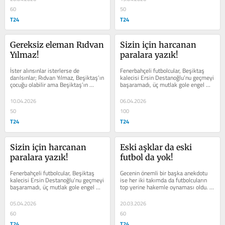
60
50
T24
T24
Gereksiz eleman Rıdvan 
Sizin için harcanan 
Yılmaz!
paralara yazık!
İster alınsınlar isterlerse de 
Fenerbahçeli futbolcular, Beşiktaş 
darılsınlar; Rıdvan Yılmaz, Beşiktaş’ın 
kalecisi Ersin Destanoğlu’nu geçmeyi 
çocuğu olabilir ama Beşiktaş’ın 
başaramadı, üç mutlak gole engel 
oyuncusu olmadığı ortada…
oldu. Bu arada Ersin, sahada...
10.04.2026
06.04.2026
50
100
T24
T24
Sizin için harcanan 
Eski aşklar da eski 
paralara yazık!
futbol da yok!
Fenerbahçeli futbolcular, Beşiktaş 
Gecenin önemli bir başka anekdotu 
kalecisi Ersin Destanoğlu’nu geçmeyi 
ise her iki takımda da futbolcuların 
başaramadı, üç mutlak gole engel 
top yerine hakemle oynaması oldu. 
oldu. Bu arada Ersin, sahada...
Hakemi yanıltmak için rahatsız 
edici...
05.04.2026
20.03.2026
60
60
T24
T24