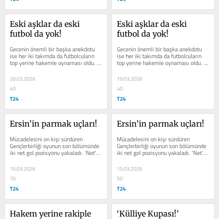
Eski aşklar da eski 
Eski aşklar da eski 
futbol da yok!
futbol da yok!
Gecenin önemli bir başka anekdotu 
Gecenin önemli bir başka anekdotu 
ise her iki takımda da futbolcuların 
ise her iki takımda da futbolcuların 
top yerine hakemle oynaması oldu. 
top yerine hakemle oynaması oldu. 
Hakemi yanıltmak için rahatsız 
Hakemi yanıltmak için rahatsız 
edici...
edici...
20.03.2026
19.03.2026
40
40
T24
T24
Ersin’in parmak uçları!
Ersin’in parmak uçları!
Mücadelesini on kişi sürdüren 
Mücadelesini on kişi sürdüren 
Gençlerbirliği oyunun son bölümünde 
Gençlerbirliği oyunun son bölümünde 
iki net gol pozisyonu yakaladı. ‘Net’ 
iki net gol pozisyonu yakaladı. ‘Net’ 
diyorum zira bunlar...
diyorum zira bunlar...
16.03.2026
15.03.2026
70
50
T24
T24
Hakem yerine rakiple 
‘Külliye Kupası!’