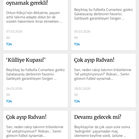
oynamak gerekli!
Beşiktaş bu futbolla Cumartesi günkü 
Orkun Kökçü’nün dikkatine; paşam 
Galatasaray derbisinin favorisi. 
artık takıma adapte oldun bir de 
Galibiyeti garantileyen Sergen 
sürekli hakemlere itiraz etmekten 
Yalçın’ın ikinci yarıda ‘as’...
vazgeçsen. Ama daha önemlisi her 
duran...
07.03.2026
05.03.2026
60
90
T24
T24
‘Külliye Kupası!’
Çok ayıp Rıdvan!
Beşiktaş bu futbolla Cumartesi günkü 
Sen, neden rakip takımın tribünlerine 
Galatasaray derbisinin favorisi. 
‘laf yetiştiriyorsun?’ Rıdvan… Senin 
Galibiyeti garantileyen Sergen 
görevin futbol oynamak...
Yalçın’ın ikinci yarıda ‘as’...
04.03.2026
28.02.2026
50
50
T24
T24
Çok ayıp Rıdvan!
Devamı gelecek mi?
Sen, neden rakip takımın tribünlerine 
Beşiktaşlılar da çok uzun süre sonra 
‘laf yetiştiriyorsun?’ Rıdvan… Senin 
‘tedirginlik’ yaşamadan maç 
görevin futbol oynamak...
izlemenin keyfine vardı, üstüne 