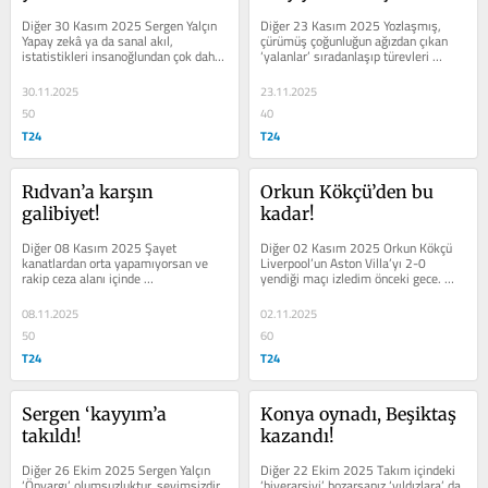
Emrah’tan Acıların 
Diğer 30 Kasım 2025 Sergen Yalçın 
Diğer 23 Kasım 2025 Yozlaşmış, 
Çocuğuyum!..
Yapay zekâ ya da sanal akıl, 
çürümüş çoğunluğun ağızdan çıkan 
istatistikleri insanoğlundan çok daha 
‘yalanlar’ sıradanlaşıp türevleri 
hızlı ve hatasız analiz eder zira ne...
tarafından normal...
30.11.2025
23.11.2025
50
40
T24
T24
Rıdvan’a karşın 
Orkun Kökçü’den bu 
galibiyet!
kadar!
Diğer 08 Kasım 2025 Şayet 
Diğer 02 Kasım 2025 Orkun Kökçü 
kanatlardan orta yapamıyorsan ve 
Liverpool’un Aston Villa’yı 2-0 
rakip ceza alanı içinde 
yendiği maçı izledim önceki gece. 
bekleyen Tammy Abraham’ın boy 
Sergilenen futbol ve skordan daha...
avantajından...
08.11.2025
02.11.2025
50
60
T24
T24
Sergen ‘kayyım’a 
Konya oynadı, Beşiktaş 
takıldı!
kazandı!
Diğer 26 Ekim 2025 Sergen Yalçın 
Diğer 22 Ekim 2025 Takım içindeki 
‘Önyargı’ olumsuzluktur, sevimsizdir, 
‘hiyerarşiyi’ bozarsanız ‘yıldızlara’ da 