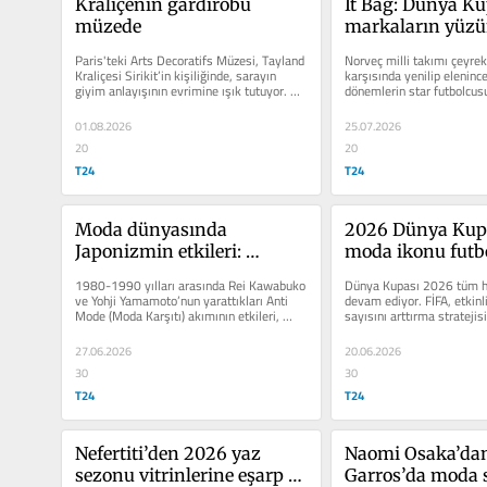
Kraliçenin gardırobu 
İt Bag: Dünya Kup
müzede
markaların yüzü
güldürdü
Paris'teki Arts Decoratifs Müzesi, Tayland 
Norveç milli takımı çeyrek 
Kraliçesi Sirikit’in kişiliğinde, sarayın 
karşısında yenilip elenince
giyim anlayışının evrimine ışık tutuyor. 
dönemlerin star futbolcusu
Modaya...
Haaland, lüks çanta...
01.08.2026
25.07.2026
20
20
T24
T24
Moda dünyasında 
2026 Dünya Kupa
Japonizmin etkileri: 
moda ikonu futbo
Kawabuko ve 
1980-1990 yılları arasında Rei Kawabuko 
Dünya Kupası 2026 tüm he
Yamamoto’nun yarattığı
ve Yohji Yamamoto’nun yarattıkları Anti 
devam ediyor. FİFA, etkinli
Mode (Moda Karşıtı) akımının etkileri, 
sayısını arttırma stratejis
günümüzde Rick...
takım yelpazesini...
27.06.2026
20.06.2026
30
30
T24
T24
Nefertiti’den 2026 yaz 
Naomi Osaka’dan
sezonu vitrinlerine eşarp 
Garros’da moda