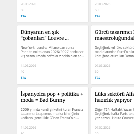
28.03.2026
28.03.2026
60
50
T24
T24
Dünyanın en şık 
Gürcü tasarımcı
“çobanları” Louvre 
maestroluğundak
Müzesi’nde
defilesi, Kering 
New York, Londra, Milano’dan sonra 
Geçtiğimiz yıl lüks sektör
yüzünü güldürec
Paris’te noktalanan 2026/2027 sonbahar-
markalarından Gucci’nin kre
kış sezonu moda haftalar zincirinin en son 
koltuğuna oturtulan Demna
halkasında Louis Vuitton,...
Milano’da...
14.03.2026
07.03.2026
40
30
T24
T24
İspanyolca pop + politika + 
Lüks sektörü Alf
moda = Bad Bunny
hazırlık yapıyor
2009 yılında kendi şirketini kuran Fransız 
Diğer T24 Haftalık Yazarı
tasarımcı Jacquemus, marka kimliğinin 
Geçtiğimiz hafta Paris’te
kodlarını genellikle Güney Fransa’nın 
yaz sezonu Haute Couture (
doğasında...
Moda...
14.02.2026
07.02.2026
30
20