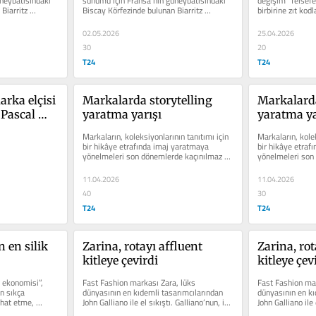
neybatısındaki 
sunumu için Fransa’nın güneybatısındaki 
değişim” felsefe
Biarritz 
Biscay Körfezinde bulunan Biarritz 
birbirine zıt kodl
şenlendirdi
esecek
..
kasabasını seçmiş olması...
bir araya...
02.05.2026
25.04.2026
30
20
T24
T24
rka elçisi 
Markalarda storytelling 
Markalarda
 Pascal 
yaratma yarışı
yaratma ya
Markaların, koleksiyonlarının tanıtımı için 
Markaların, kolek
bir hikâye etrafında imaj yaratmaya 
bir hikâye etraf
yönelmeleri son dönemlerde kaçınılmaz bir 
yönelmeleri son 
strateji...
strateji...
11.04.2026
11.04.2026
40
30
T24
T24
 en silik 
Zarina, rotayı affluent 
Zarina, rot
kitleye çevirdi
kitleye çev
ekonomisi”, 
Fast Fashion markası Zara, lüks 
Fast Fashion mar
n sıkça 
dünyasının en kıdemli tasarımcılarından 
dünyasının en kı
at etme, 
John Galliano ile el sıkıştı. Galliano’nun, iki 
John Galliano ile 
ön...
yıl sürecek...
yıl sürecek...