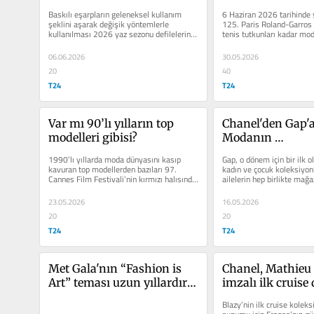
serüveni
Baskılı eşarpların geleneksel kullanım 
6 Haziran 2026 tarihinde 
şeklini aşarak değişik yöntemlerle 
125. Paris Roland-Garros 
kullanılması 2026 yaz sezonu defilelerinin 
tenis tutkunları kadar mod
ön plana çıkan...
heyecanlandırdı....
06.06.2026
30.05.2026
20
40
T24
T24
Var mı 90’lı yılların top 
Chanel'den Gap'a..
modelleri gibisi?
Modanın 
demokratikleşmes
1990’lı yıllarda moda dünyasını kasıp 
Gap, o dönem için bir ilk ol
öyküsü
kavuran top modellerden bazıları 97. 
kadın ve çocuk koleksiyonl
Cannes Film Festivali’nin kırmızı halısında 
ailelerin hep birlikte mağa
boy...
alışveriş yapmasına...
23.05.2026
16.05.2026
20
20
T24
T24
Met Gala'nın “Fashion is 
Chanel, Mathieu 
Art” teması uzun yıllardır 
imzalı ilk cruise d
tartışılan şu soruyu tekrar 
Fransa’nın tanın
Blazy’nin ilk cruise koleks
gündeme getirdi: Moda bir 
kasabalarından Bi