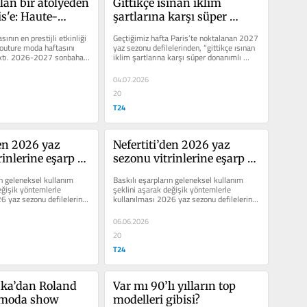
lan bir atölyeden 
Gittikçe ısınan iklim 
ris'e: Haute-
şartlarına karşı süper 
da haftası
donanımlı erkek
ının en prestijli etkinliği 
Geçtiğimiz hafta Paris’te noktalanan 2027 
outure moda haftasını 
yaz sezonu defilelerinden, “gittikçe ısınan 
aktı. 2026-2027 sonbahar-
iklim şartlarına karşı süper donanımlı 
erkek”...
04.07.2026
20
T24
en 2026 yaz 
Nefertiti’den 2026 yaz 
inlerine eşarp 
sezonu vitrinlerine eşarp 
serüveni
n geleneksel kullanım 
Baskılı eşarpların geleneksel kullanım 
eğişik yöntemlerle 
şeklini aşarak değişik yöntemlerle 
6 yaz sezonu defilelerinin 
kullanılması 2026 yaz sezonu defilelerinin 
ön plana çıkan...
06.06.2026
20
T24
ka’dan Roland 
Var mı 90’lı yılların top 
 moda show
modelleri gibisi?