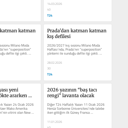
14.03.2026
40
T24
 katman katman 
Prada’dan katman katman 
kış defilesi
sezonu Milano Moda 
2026/2027 kış sezonu Milano Moda 
da’nın “superposition” 
Haftası’nda, Prada’nın “superposition” 
u defile ilgi çekti. 
yöntemi ile sunduğu defile ilgi çekti. 
nle 60...
Sadece 15 mankenle 60...
28.02.2026
30
T24
sı yeni 
2026 yazının “baş tacı 
kte ararken 
rengi” lavanta olacak
a buldu
ık Yazarı 24 Ocak 2026 
Diğer T24 Haftalık Yazarı 11 Ocak 2026 
stzer Mako Amerika 
Henüz Sorbonne Üniversitesi’nde talebe 
ri’nin vitrini olan New 
iken gittiğim ilk Güney Fransa 
seyahatimde, Provence...
11.01.2026
40