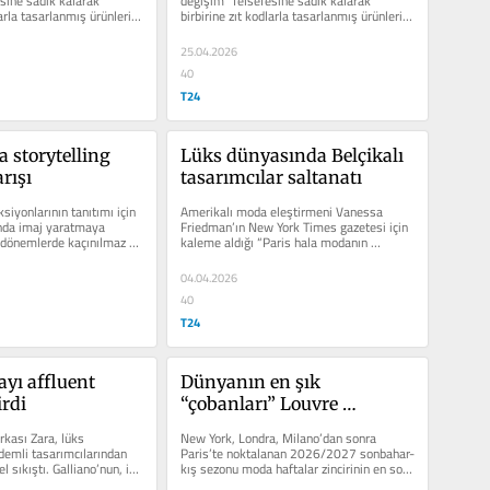
sine sadık kalarak 
değişim” felsefesine sadık kalarak 
arla tasarlanmış ürünleri 
birbirine zıt kodlarla tasarlanmış ürünleri 
esecek
bir araya...
25.04.2026
40
T24
 storytelling 
Lüks dünyasında Belçikalı 
rışı
tasarımcılar saltanatı
siyonlarının tanıtımı için 
Amerikalı moda eleştirmeni Vanessa 
ında imaj yaratmaya 
Friedman’ın New York Times gazetesi için 
dönemlerde kaçınılmaz bir 
kaleme aldığı “Paris hala modanın 
başkenti mi?” başlıklı...
04.04.2026
40
T24
ayı affluent 
Dünyanın en şık 
irdi
“çobanları” Louvre 
Müzesi’nde
kası Zara, lüks 
New York, Londra, Milano’dan sonra 
demli tasarımcılarından 
Paris’te noktalanan 2026/2027 sonbahar-
el sıkıştı. Galliano’nun, iki 
kış sezonu moda haftalar zincirinin en son 
halkasında Louis Vuitton,...