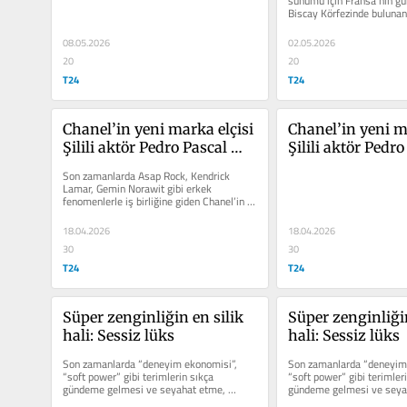
sunumu için Fransa’nın gü
Biscay Körfezinde bulunan 
sanat dalı mıdır?
şenlendirdi
kasabasını seçmiş olması.
08.05.2026
02.05.2026
20
20
T24
T24
Chanel’in yeni marka elçisi 
Chanel’in yeni ma
Şilili aktör Pedro Pascal 
Şilili aktör Pedro
oldu
oldu
Son zamanlarda Asap Rock, Kendrick 
Lamar, Gemin Norawit gibi erkek 
fenomenlerle iş birliğine giden Chanel’in 
son olarak Pedro Pascal’ı seçmesi...
18.04.2026
18.04.2026
30
30
T24
T24
Süper zenginliğin en silik 
Süper zenginliğin
hali: Sessiz lüks
hali: Sessiz lüks
Son zamanlarda “deneyim ekonomisi”, 
Son zamanlarda “deneyim 
“soft power” gibi terimlerin sıkça 
“soft power” gibi terimleri
gündeme gelmesi ve seyahat etme, 
gündeme gelmesi ve seyah
otelcilik gibi olguların da yön...
otelcilik gibi olguların da y