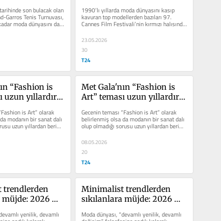
arihinde son bulacak olan 
1990’lı yıllarda moda dünyasını kasıp 
d-Garros Tenis Turnuvası, 
kavuran top modellerden bazıları 97. 
 kadar moda dünyasını da 
Cannes Film Festivali’nin kırmızı halısında 
..
boy...
23.05.2026
30
T24
ın “Fashion is 
Met Gala'nın “Fashion is 
 uzun yıllardır 
Art” teması uzun yıllardır 
şu soruyu tekrar 
tartışılan şu soruyu tekrar 
Fashion is Art” olarak 
Gecenin teması “Fashion is Art” olarak 
tirdi: Moda bir 
gündeme getirdi: Moda bir 
da modanın bir sanat dalı 
belirlenmiş olsa da modanın bir sanat dalı 
usu uzun yıllardan beri...
olup olmadığı sorusu uzun yıllardan beri...
 mıdır?
sanat dalı mıdır?
08.05.2026
20
T24
 trendlerden 
Minimalist trendlerden 
a müjde: 2026 
sıkılanlara müjde: 2026 
az sezonunda 
ilkbahar-yaz sezonunda 
evamlı yenilik, devamlı 
Moda dünyası, “devamlı yenilik, devamlı 
ing” rüzgârı 
“printmaxxing” rüzgârı 