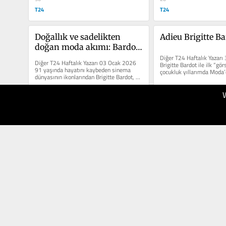
T24
T24
Doğallık ve sadelikten 
Adieu Brigitte B
doğan moda akımı: Bardot 
Esprisi
Diğer T24 Haftalık Yazarı 
Diğer T24 Haftalık Yazarı 03 Ocak 2026 
Brigitte Bardot ile ilk “gö
91 yaşında hayatını kaybeden sinema 
çocukluk yıllarımda Moda’d
dünyasının ikonlarından Brigitte Bardot, 
aynı zamanda 1960...
03.01.2026
30.12.2025
50
50
T24
T24