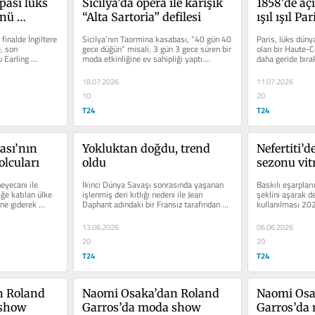
ası lüks 
Sicilya’da opera ile karışık 
1858'de açı
nü 
“Alta Sartoria” defilesi
ışıl ışıl Pa
Couture mo
finalde İngiltere 
Sicilya’nın Taormina kasabası, “40 gün 40 
Paris, lüks dünyas
, son 
gece düğün” misali, 3 gün 3 gece süren bir 
olan bir Haute-C
 Earling 
moda etkinliğine ev sahipliği yaptı....
daha geride bır
kış sezonu...
18.07.2026
11.07.2026
10
20
T24
T24
sı’nın 
Yokluktan doğdu, trend 
Nefertiti’d
lcuları
oldu
sezonu vitr
serüveni
yecanı ile 
İkinci Dünya Savaşı sonrasında yaşanan 
Baskılı eşarpları
ğe katılan ülke 
işlenmiş deri kıtlığı nedeni ile Jean 
şeklini aşarak d
ine giderek 
Daphant adındaki bir Fransız tarafından 
kullanılması 202
tasarlanan plastik...
ön plana çıkan...
13.06.2026
06.06.2026
20
20
T24
T24
 Roland 
Naomi Osaka’dan Roland 
Naomi Osa
 show
Garros’da moda show
Garros’da