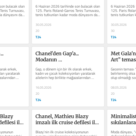
son bulacak olan 
6 Haziran 2026 tarihinde son bulacak olan 
6 Haziran 2026 t
Tenis Turnuvası, 
125. Paris Roland-Garros Tenis Turnuvası, 
125. Paris Rolan
a dünyasını da 
tenis tutkunları kadar moda dünyasını da 
tenis tutkunları
heyecanlandırdı....
heyecanlandırdı..
30.05.2026
30.05.2026
20
30
T24
T24
. 
Chanel'den Gap'a... 
Met Gala'n
Modanın 
Art” teması
inin kısa 
demokratikleşmesinin kısa 
tartışılan 
arak erkek, 
Gap, o dönem için bir ilk olarak erkek, 
Gecenin teması “
öyküsü
gündeme ge
arı yaratarak 
kadın ve çocuk koleksiyonları yaratarak 
belirlenmiş olsa 
zalarından 
ailelerin hep birlikte mağazalarından 
olup olmadığı sor
sanat dalı
alışveriş yapmasına...
16.05.2026
08.05.2026
20
20
T24
T24
Blazy 
Chanel, Mathieu Blazy 
Minimalist
efilesi ile 
imzalı ilk cruise defilesi ile 
sıkılanlar
mış sahil 
Fransa’nın tanınmış sahil 
ilkbahar-y
iyonunun 
Blazy’nin ilk cruise koleksiyonunun 
Moda dünyası, “d
arritz’i 
kasabalarından Biarritz’i 
“printmaxx