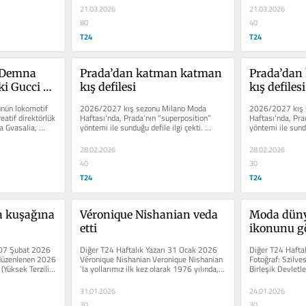
21.03.2026
21.03.2026
80
40
T24
T24
 Demna 
Prada’dan katman katman 
Prada’dan
i Gucci 
kış defilesi
kış defilesi
Grubu’nun 
ünün lokomotif 
2026/2027 kış sezonu Milano Moda 
2026/2027 kış 
ek mi?
atif direktörlük 
Haftası’nda, Prada’nın “superposition” 
Haftası’nda, Pra
 Gvasalia, 
yöntemi ile sunduğu defile ilgi çekti. 
yöntemi ile sunduğ
Sadece 15 mankenle 60...
Sadece 15 manke
28.02.2026
28.02.2026
40
30
T24
T24
a kuşağına 
Véronique Nishanian veda 
Moda dünya
etti
ikonunu gö
New York't
 07 Şubat 2026 
Diğer T24 Haftalık Yazarı 31 Ocak 2026 
Diğer T24 Haftal
 düzenlenen 2026 
Véronique Nishanian Veronique Nishanian 
Fotoğraf: Szilve
Yüksek Terzilik) 
’la yollarımız ilk kez olarak 1976 yılında, 
Birleşik Devletle
Paris’in...
York, son yerel...
31.01.2026
24.01.2026
30
30