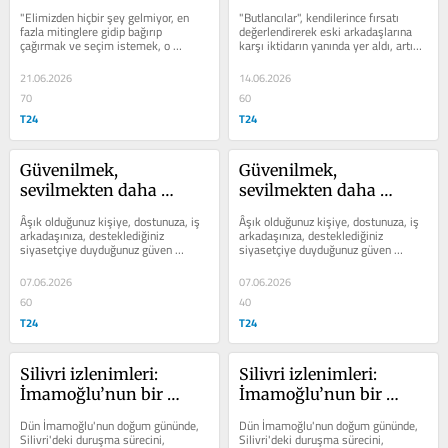
Bedreddin üzerine
mü?
"Elimizden hiçbir şey gelmiyor, en 
"Butlancılar", kendilerince fırsatı 
fazla mitinglere gidip bağırıp 
değerlendirerek eski arkadaşlarına 
çağırmak ve seçim istemek, o 
karşı iktidarın yanında yer aldı, artık 
kadar…”
bunun izini yaşamlarından 
çıkaramazlar
21.06.2026
14.06.2026
70
60
T24
T24
Güvenilmek, 
Güvenilmek, 
sevilmekten daha 
sevilmekten daha 
önemlidir
önemlidir
Âşık olduğunuz kişiye, dostunuza, iş 
Âşık olduğunuz kişiye, dostunuza, iş 
arkadaşınıza, desteklediğiniz 
arkadaşınıza, desteklediğiniz 
siyasetçiye duyduğunuz güven 
siyasetçiye duyduğunuz güven 
bittiğinde her şey bir anda değişiverir
bittiğinde her şey bir anda değişiverir
07.06.2026
07.06.2026
60
40
T24
T24
Silivri izlenimleri: 
Silivri izlenimleri: 
İmamoğlu’nun bir 
İmamoğlu’nun bir 
günü, 55 yılı, 2430 yılı…
günü, 55 yılı, 2430 yılı…
Dün İmamoğlu'nun doğum gününde, 
Dün İmamoğlu'nun doğum gününde, 
Silivri'deki duruşma sürecini, 
Silivri'deki duruşma sürecini, 