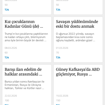
08.03.2026
08.03.2026
50
50
T24
T24
Kız çocuklarının 
Savaşın yıldönümünde 
Kadınlar Günü (de) 
eski bir dostu anmak
kutlu olsun!
Trump’ın kız çocuklarına yaptıklarının 
O uğursuz 2022 yılında, savaşın 
ne kadarı ortaya çıktı, bilemiyorum 
başlamasından kısa süre sonra 
ama öyle birinin büyük bir devleti 
oğlunu kaybetti, ardından güzel 
yönetmesi korkunç bir risktir
yüreği yaşadıklarına daha fazla 
dayanamadı
08.03.2026
01.03.2026
60
70
T24
T24
Barışı ilan edelim de 
Güney Kafkasya’da ABD 
halklar arasındaki 
güçleniyor, Rusya 
nefreti ne yapacağız?
zayıflıyor, İran kaygılı
Bunca yıldan sonra Azerbaycan ile 
Ermenistan, Rusya ile Ukrayna 
halkları, Türkler ve Kürtler nasıl 
barışacak?
22.02.2026
15.02.2026
100
150