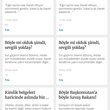
kısa yazma tavsiyesi
kısa yazma tavsiyesi
“Eğer eşiniz size ihanet ettiyse 
“Eğer eşiniz size ihanet ettiyse 
sevinmeniz gerekir, Vatan’a da ihanet 
sevinmeniz gerekir, Vatan’a da ihanet 
edebilirdi…”
edebilirdi…”
12.04.2026
12.04.2026
50
50
T24
T24
Böyle mi olduk şimdi, 
Böyle mi olduk şimdi, 
sevgili yoldaş?
sevgili yoldaş?
Sol güçlerin önemli bölümü, iktidar 
Sol güçlerin önemli bölümü, iktidar 
için mücadeleden ziyade siyasi olarak 
için mücadeleden ziyade siyasi olarak 
kendisine yakın konumlardaki diğer 
kendisine yakın konumlardaki diğer 
muhaliflerle kavga etmeyi tercih 
muhaliflerle kavga etmeyi tercih 
ediyor
ediyor
05.04.2026
05.04.2026
70
50
T24
T24
Kimlik belgeleri 
Böyle Başkomutan’a 
haricinde aslında biz 
böyle Savaş Bakanı!
nereliyiz, kimlere 
Ülkeler, uluslar, diller, dinler o kadar 
Dünyanın en büyük askerî 
yakınız?
da önemli değil, zaten onların hiçbirini 
kuvvetlerinin başında, hayatı 