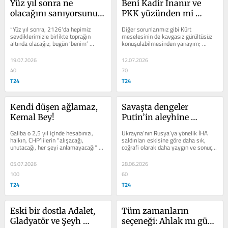
Yüz yıl sonra ne 
Beni Kadir İnanır ve 
olacağını sanıyorsunuz 
PKK yüzünden mi 
veya ‘Salın bizi!’
sildiniz, A. Hanım?
“Yüz yıl sonra, 2126'da hepimiz 
Diğer sorunlarımız gibi Kürt 
sevdiklerimizle birlikte toprağın 
meselesinin de kavgasız gürültüsüz 
altında olacağız, bugün ‘benim’ 
konuşulabilmesinden yanayım; 
dediğimiz her şey başkasının 
kırmadan, kırılmadan, 
olacak..."
küstürmeden,...
19.07.2026
12.07.2026
40
70
T24
T24
Kendi düşen ağlamaz, 
Savaşta dengeler 
Kemal Bey!
Putin’in aleyhine 
dönüyor
Galiba o 2,5 yıl içinde hesabınızı, 
Ukrayna’nın Rusya’ya yönelik İHA 
halkın, CHP’lilerin "alışacağı, 
saldırıları eskisine göre daha sık, 
unutacağı, her şeyi anlamayacağı" 
coğrafi olarak daha yaygın ve sonuç 
üzerine kurmuştunuz; ancak hesap 
alıcılık açısından daha etkili
tutmadı
05.07.2026
28.06.2026
100
60
T24
T24
Eski bir dostla Adalet, 
Tüm zamanların 
Gladyatör ve Şeyh 
seçeneği: Ahlak mı güç 