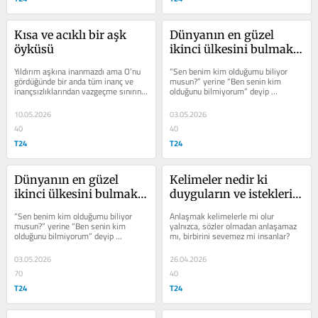
Kısa ve acıklı bir aşk 
Dünyanın en güzel 
öyküsü
ikinci ülkesini bulmak 
için
Yıldırım aşkına inanmazdı ama O’nu 
“Sen benim kim olduğumu biliyor 
gördüğünde bir anda tüm inanç ve 
musun?” yerine “Ben senin kim 
inançsızlıklarından vazgeçme sınırına 
olduğunu bilmiyorum” deyip 
geldi
başkalarını tanımayı denesek?
10.05.2026
03.05.2026
40
40
T24
T24
Dünyanın en güzel 
Kelimeler nedir ki 
ikinci ülkesini bulmak 
duyguların ve isteklerin 
için
yanında!
“Sen benim kim olduğumu biliyor 
Anlaşmak kelimelerle mi olur 
musun?” yerine “Ben senin kim 
yalnızca, sözler olmadan anlaşamaz 
olduğunu bilmiyorum” deyip 
mı, birbirini sevemez mi insanlar?
başkalarını tanımayı denesek?
03.05.2026
26.04.2026
70
40
T24
T24