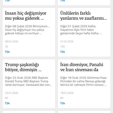
T24
T24
İnsan hiç değişmiyor 
Ünlülerin farklı 
mu yoksa giderek 
yanlarını ve zaaflarını 
kötüye mi evriliyor?
didiklemek
Diğer 08 Şubat 2026 Bilmiyorum... 
Diğer 01 Şubat 2026 Kafka: 
İnsan hiç değişmiyor mu yoksa 
Hayatımın Aşkı filmi halen 
giderek kötüye mi evriliyor 
gösterimde Geçen hafta Kafka: 
sorusunun cevabını bilmiyorum. Ya da 
Hayatımın Aşkı filmini izledim. 
bu soru...
Gerçekten güzel bir...
08.02.2026
01.02.2026
50
100
T24
T24
Trump şaşkınlığı 
İran direniyor, Panahi 
bitiyor, direnişin 
ve İran sineması da
işaretleri ortaya çıkıyor
Diğer 25 Ocak 2026 ABD Başkanı 
Diğer 18 Ocak 2026 Görünmez Kaza 
Donald Trump ABD Başkanı Trump 
filminden bir sahne Nereye gideceği 
rahat durmuyor. Venezuela’dan sonra 
belirsiz bir sahneyle filmin sonunu 
Grönland’ı, İran’ı, Küba’yı,...
seyircinin tahminine bırakan...
25.01.2026
18.01.2026
80
80
T24
T24