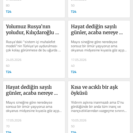
80
50
T24
T24
Yolumuz Rusya’nın 
Hayat dediğin sayılı 
yoludur, Kılıçdaroğlu 
günler, acaba nereye 
bizim 
harcasak onları?
Rusya'daki "sistem içi muhalefet 
Mayıs sineğine göre neredeyse 
Zyuganov’umuzdur!
modeli"nin Türkiye'ye uydurulması 
sonsuz bir ömür yaşıyoruz ama 
çok kolay görünmese de bu uğurda 
okyanus midyesine kıyasla göz açıp 
çabalar süreceğe benziyor
kapayana kadar bitiyor hayatımız
24.05.2026
17.05.2026
60
40
T24
T24
Hayat dediğin sayılı 
Kısa ve acıklı bir aşk 
günler, acaba nereye 
öyküsü
harcasak onları?
Mayıs sineğine göre neredeyse 
Yıldırım aşkına inanmazdı ama O’nu 
sonsuz bir ömür yaşıyoruz ama 
gördüğünde bir anda tüm inanç ve 
okyanus midyesine kıyasla göz açıp 
inançsızlıklarından vazgeçme sınırına 
kapayana kadar bitiyor hayatımız
geldi
17.05.2026
10.05.2026
70
50
T24
T24