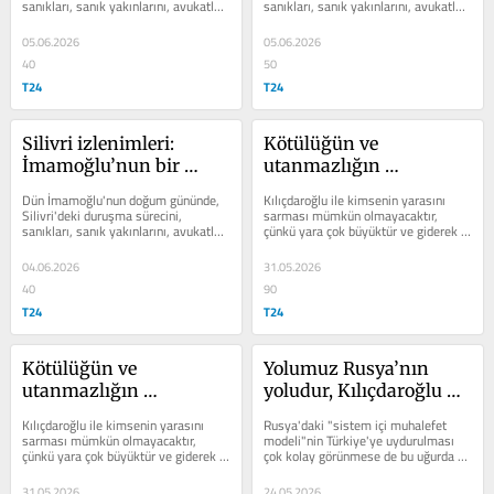
sanıkları, sanık yakınlarını, avukatları 
sanıkları, sanık yakınlarını, avukatları 
ve jandarmaları izleme fırsatım oldu
ve jandarmaları izleme fırsatım oldu
05.06.2026
05.06.2026
40
50
T24
T24
Silivri izlenimleri: 
Kötülüğün ve 
İmamoğlu’nun bir 
utanmazlığın 
günü, 55 yılı, 2430 yılı…
gizlenmesine bile gerek 
Dün İmamoğlu'nun doğum gününde, 
Kılıçdaroğlu ile kimsenin yarasını 
duyulmayan bir dönem
Silivri'deki duruşma sürecini, 
sarması mümkün olmayacaktır, 
sanıkları, sanık yakınlarını, avukatları 
çünkü yara çok büyüktür ve giderek 
ve jandarmaları izleme fırsatım oldu
daha fazla açılmaktadır
04.06.2026
31.05.2026
40
90
T24
T24
Kötülüğün ve 
Yolumuz Rusya’nın 
utanmazlığın 
yoludur, Kılıçdaroğlu 
gizlenmesine bile gerek 
bizim 
Kılıçdaroğlu ile kimsenin yarasını 
Rusya'daki "sistem içi muhalefet 
duyulmayan bir dönem
Zyuganov’umuzdur!
sarması mümkün olmayacaktır, 
modeli"nin Türkiye'ye uydurulması 
çünkü yara çok büyüktür ve giderek 
çok kolay görünmese de bu uğurda 
daha fazla açılmaktadır
çabalar süreceğe benziyor
31.05.2026
24.05.2026