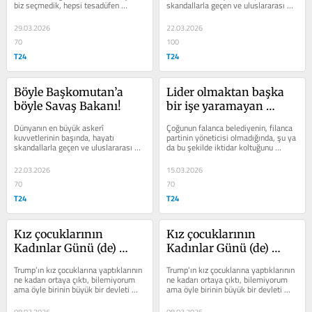
biz seçmedik, hepsi tesadüfen 
skandallarla geçen ve uluslararası 
belirlendi
hukuku hiçe sayan bir İslam düşmanı 
bulunuyor
29.03.2026
22.03.2026
70
100
T24
T24
Böyle Başkomutan’a 
Lider olmaktan başka 
böyle Savaş Bakanı!
bir işe yaramayan 
insanlar
Dünyanın en büyük askerî 
Çoğunun falanca belediyenin, filanca 
kuvvetlerinin başında, hayatı 
partinin yöneticisi olmadığında, şu ya 
skandallarla geçen ve uluslararası 
da bu şekilde iktidar koltuğunu 
hukuku hiçe sayan bir İslam düşmanı 
kaybettiğinde döneceği bir...
bulunuyor
22.03.2026
15.03.2026
70
70
T24
T24
Kız çocuklarının 
Kız çocuklarının 
Kadınlar Günü (de) 
Kadınlar Günü (de) 
kutlu olsun!
kutlu olsun!
Trump’ın kız çocuklarına yaptıklarının 
Trump’ın kız çocuklarına yaptıklarının 
ne kadarı ortaya çıktı, bilemiyorum 
ne kadarı ortaya çıktı, bilemiyorum 
ama öyle birinin büyük bir devleti 
ama öyle birinin büyük bir devleti 
yönetmesi korkunç bir risktir
yönetmesi korkunç bir risktir