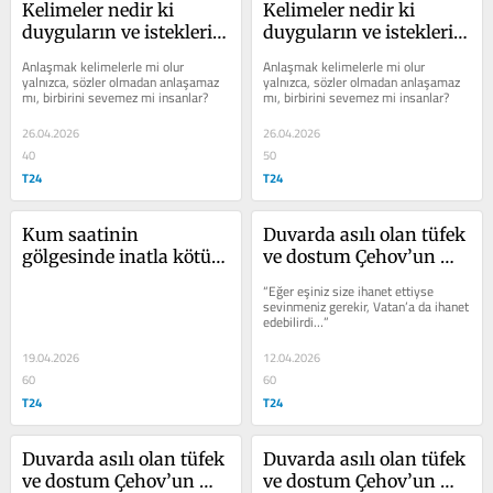
Kelimeler nedir ki 
Kelimeler nedir ki 
duyguların ve isteklerin 
duyguların ve isteklerin 
yanında!
yanında!
Anlaşmak kelimelerle mi olur 
Anlaşmak kelimelerle mi olur 
yalnızca, sözler olmadan anlaşamaz 
yalnızca, sözler olmadan anlaşamaz 
mı, birbirini sevemez mi insanlar?
mı, birbirini sevemez mi insanlar?
26.04.2026
26.04.2026
40
50
T24
T24
Kum saatinin 
Duvarda asılı olan tüfek 
gölgesinde inatla kötü 
ve dostum Çehov’un 
bir hayat yaşa(t)mak
kısa yazma tavsiyesi
“Eğer eşiniz size ihanet ettiyse 
sevinmeniz gerekir, Vatan’a da ihanet 
edebilirdi…”
19.04.2026
12.04.2026
60
60
T24
T24
Duvarda asılı olan tüfek 
Duvarda asılı olan tüfek 
ve dostum Çehov’un 
ve dostum Çehov’un 