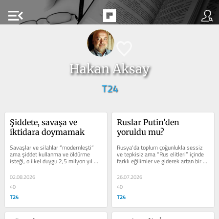
menu_open
Hakan Aksay
T24
Şiddete, savaşa ve 
Ruslar Putin’den 
iktidara doymamak
yoruldu mu?
Savaşlar ve silahlar “modernleşti” 
Rusya'da toplum çoğunlukla sessiz 
ama şiddet kullanma ve öldürme 
ve tepkisiz ama “Rus elitleri” içinde 
isteği, o ilkel duygu 2,5 milyon yıl 
farklı eğilimler ve giderek artan bir 
öncekinden farklı değil
huzursuzluk var
02.08.2026
26.07.2026
40
40
T24
T24