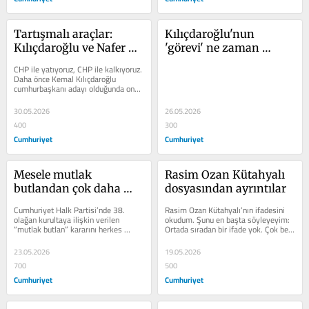
Tartışmalı araçlar: 
Kılıçdaroğlu'nun 
Kılıçdaroğlu ve Nafer 
'görevi' ne zaman 
Bey ilişkisi
bitecek
CHP ile yatıyoruz, CHP ile kalkıyoruz. 
Daha önce Kemal Kılıçdaroğlu 
cumhurbaşkanı adayı olduğunda onu 
yerden yere vuranlar vardı....
30.05.2026
26.05.2026
400
300
Cumhuriyet
Cumhuriyet
Mesele mutlak 
Rasim Ozan Kütahyalı 
butlandan çok daha 
dosyasından ayrıntılar
büyük
Cumhuriyet Halk Partisi’nde 38. 
Rasim Ozan Kütahyalı’nın ifadesini 
olağan kurultaya ilişkin verilen 
okudum. Şunu en başta söyleyeyim: 
“mutlak butlan” kararını herkes 
Ortada sıradan bir ifade yok. Çok belli 
konuşuyor. Maalesef devlette 
ki profesyonelce...
siyasetin...
23.05.2026
19.05.2026
700
500
Cumhuriyet
Cumhuriyet