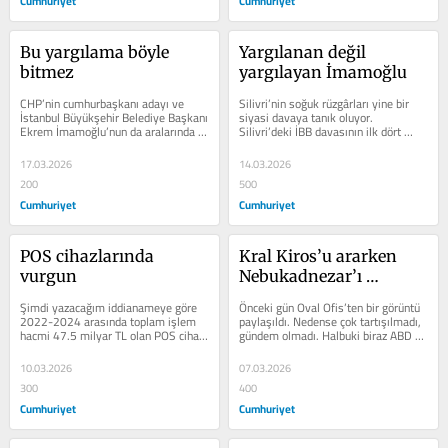
Cumhuriyet
Cumhuriyet
Bu yargılama böyle 
Yargılanan değil 
bitmez
yargılayan İmamoğlu
CHP’nin cumhurbaşkanı adayı ve 
Silivri’nin soğuk rüzgârları yine bir 
İstanbul Büyükşehir Belediye Başkanı 
siyasi davaya tanık oluyor. 
Ekrem İmamoğlu’nun da aralarında 
Silivri’deki İBB davasının ilk dört 
bulunduğu, 107’si tutuklu,...
gününe gazeteci gözüyle...
17.03.2026
14.03.2026
200
500
Cumhuriyet
Cumhuriyet
POS cihazlarında 
Kral Kiros’u ararken 
vurgun
Nebukadnezar’ı 
bulacaklar
Şimdi yazacağım iddianameye göre 
Önceki gün Oval Ofis’ten bir görüntü 
2022-2024 arasında toplam işlem 
paylaşıldı. Nedense çok tartışılmadı, 
hacmi 47.5 milyar TL olan POS cihazı 
gündem olmadı. Halbuki biraz ABD 
vurgunu var. POS cihazı ile nasıl...
tarihini, siyasal...
10.03.2026
07.03.2026
300
400
Cumhuriyet
Cumhuriyet