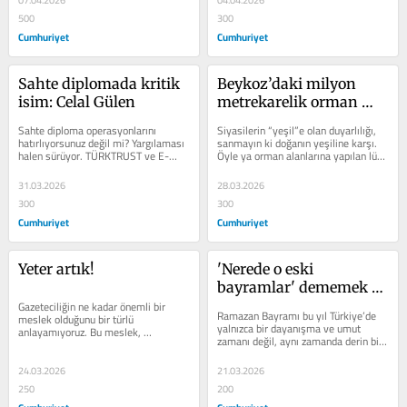
07.04.2026
04.04.2026
500
300
Cumhuriyet
Cumhuriyet
Sahte diplomada kritik 
Beykoz’daki milyon 
isim: Celal Gülen
metrekarelik orman 
arazisi
Sahte diploma operasyonlarını 
Siyasilerin “yeşil”e olan duyarlılığı, 
hatırlıyorsunuz değil mi? Yargılaması 
sanmayın ki doğanın yeşiline karşı. 
halen sürüyor. TÜRKTRUST ve E-
Öyle ya orman alanlarına yapılan lüks 
İMZATR isimli elektronik sertifika 
konutların...
hizmet...
31.03.2026
28.03.2026
300
300
Cumhuriyet
Cumhuriyet
Yeter artık!
'Nerede o eski 
bayramlar' dememek 
Gazeteciliğin ne kadar önemli bir 
için...
Ramazan Bayramı bu yıl Türkiye’de 
meslek olduğunu bir türlü 
yalnızca bir dayanışma ve umut 
anlayamıyoruz. Bu meslek, 
zamanı değil, aynı zamanda derin bir 
iktidarların hoşuna gidenleri değil, 
sorgulama ve yüzleşme eşiği...
toplumun bilmesi...
24.03.2026
21.03.2026
250
200