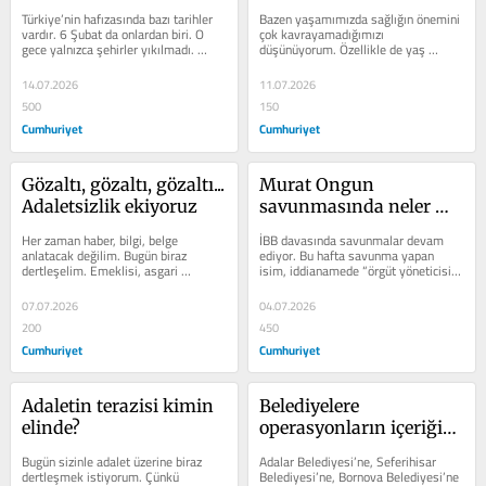
Türkiye’nin hafızasında bazı tarihler 
Bazen yaşamımızda sağlığın önemini 
vardır. 6 Şubat da onlardan biri. O 
çok kavrayamadığımızı 
gece yalnızca şehirler yıkılmadı. 
düşünüyorum. Özellikle de yaş 
İnsanların devlete,...
ilerledikçe başlayan hastalıklara 
kadar...
14.07.2026
11.07.2026
500
150
Cumhuriyet
Cumhuriyet
Gözaltı, gözaltı, gözaltı... 
Murat Ongun 
Adaletsizlik ekiyoruz
savunmasında neler 
söyledi
Her zaman haber, bilgi, belge 
İBB davasında savunmalar devam 
anlatacak değilim. Bugün biraz 
ediyor. Bu hafta savunma yapan 
dertleşelim. Emeklisi, asgari 
isim, iddianamede “örgüt yöneticisi” 
ücretlisi, genci, öğrencisi, kadını, 
olduğu iddiasıyla yer alan Murat 
çocuğu...
Ongun...
07.07.2026
04.07.2026
200
450
Cumhuriyet
Cumhuriyet
Adaletin terazisi kimin 
Belediyelere 
elinde?
operasyonların içeriğini 
biliyor musunuz?
Bugün sizinle adalet üzerine biraz 
Adalar Belediyesi’ne, Seferihisar 
dertleşmek istiyorum. Çünkü 
Belediyesi’ne, Bornova Belediyesi’ne 