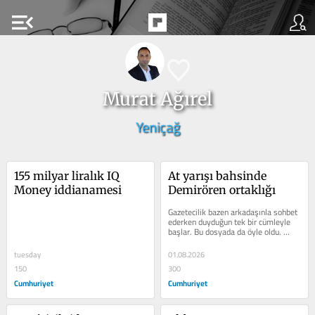
menu_open
Murat Ağırel
Yeniçağ
155 milyar liralık IQ 
At yarışı bahsinde 
Money iddianamesi
Demirören ortaklığı
Gazetecilik bazen arkadaşınla sohbet 
ederken duyduğun tek bir cümleyle 
başlar. Bu dosyada da öyle oldu. 
Atçılık sektöründe yaşanan bir...
tuesday
01.08.2026
150
300
Cumhuriyet
Cumhuriyet