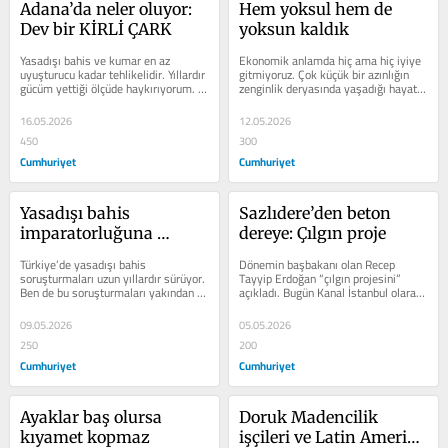
Adana’da neler oluyor: 
Hem yoksul hem de 
Dev bir KİRLİ ÇARK
yoksun kaldık
Yasadışı bahis ve kumar en az 
Ekonomik anlamda hiç ama hiç iyiye 
uyuşturucu kadar tehlikelidir. Yıllardır 
gitmiyoruz. Çok küçük bir azınlığın 
gücüm yettiği ölçüde haykırıyorum. 
zenginlik deryasında yaşadığı hayatta 
Katıldığım televizyon...
bir de diğer büyük...
16.05.2026
12.05.2026
450
300
Cumhuriyet
Cumhuriyet
Yasadışı bahis 
Sazlıdere’den beton 
imparatorluğuna 
dereye: Çılgın proje
operasyon
Türkiye’de yasadışı bahis 
Dönemin başbakanı olan Recep 
soruşturmaları uzun yıllardır sürüyor. 
Tayyip Erdoğan “çılgın projesini” 
Ben de bu soruşturmaları yakından 
açıkladı. Bugün Kanal İstanbul olarak 
takip edip aktarıyorum. KİRLİ...
bilinen projenin amacının da...
09.05.2026
05.05.2026
250
200
Cumhuriyet
Cumhuriyet
Ayaklar baş olursa 
Doruk Madencilik 
kıyamet kopmaz
işçileri ve Latin Amerika 