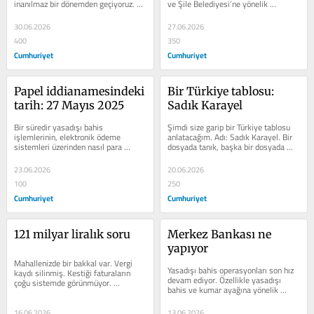
inanılmaz bir dönemden geçiyoruz. 
ve Şile Belediyesi’ne yönelik 
Son yıllarda herkesin en büyük 
gerçekleştirilen operasyonları...
derdi...
30.06.2026
27.06.2026
400
350
Cumhuriyet
Cumhuriyet
Papel iddianamesindeki 
Bir Türkiye tablosu: 
tarih: 27 Mayıs 2025
Sadık Karayel
Bir süredir yasadışı bahis 
Şimdi size garip bir Türkiye tablosu 
işlemlerinin, elektronik ödeme 
anlatacağım. Adı: Sadık Karayel. Bir 
sistemleri üzerinden nasıl para 
dosyada tanık, başka bir dosyada 
döndürdüğünü yazıyorum. Son olarak 
sanık sıfatıyla yer alıyor....
Papel’in...
23.06.2026
20.06.2026
100
250
Cumhuriyet
Cumhuriyet
121 milyar liralık soru
Merkez Bankası ne 
yapıyor
Mahallenizde bir bakkal var. Vergi 
Yasadışı bahis operasyonları son hız 
kaydı silinmiş. Kestiği faturaların 
devam ediyor. Özellikle yasadışı 
çoğu sistemde görünmüyor. 
bahis ve kumar ayağına yönelik 
Komşular defalarca ihbarda 
yapılan operasyonlarda ortaya...
bulunuyor. Banka...
16.06.2026
13.06.2026