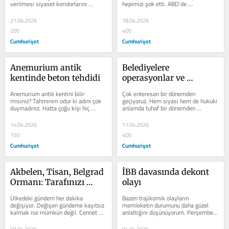
verilmesi siyaset koridorlarını 
hepimizi şok etti. ABD’de 
hareketlendirdi. Bakanlık...
gördüğümüz bu saldırıların...
21.04.2026
18.04.2026
200
400
Cumhuriyet
Cumhuriyet
Anemurium antik 
Belediyelere 
kentinde beton tehdidi
operasyonlar ve 
kumpas kültürü
Anemurium antik kentini bilir 
Çok enteresan bir dönemden 
misiniz? Tahminim odur ki adını çok 
geçiyoruz. Hem siyasi hem de hukuki 
duymadınız. Hatta çoğu kişi hiç 
anlamda tuhaf bir dönemden 
duymamış olabilir. Ağustos 
geçiyoruz. Bu dönemin benzerlerini 
2024’te...
ben bizzat...
14.04.2026
11.04.2026
150
400
Cumhuriyet
Cumhuriyet
Akbelen, Tisan, Belgrad 
İBB davasında dekont 
Ormanı: Tarafınızı 
olayı
seçin
Ülkedeki gündem her dakika 
Bazen trajikomik olayların 
değişiyor. Değişen gündeme kayıtsız 
memleketin durumunu daha güzel 
kalmak ise mümkün değil. Cennet 
anlattığını düşünüyorum. Perşembe 
gibi koyların betonlaştığı, kamu...
günü İBB davasının 15. duruşması...