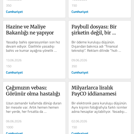
350
150
Cumhuriyet
Cumhuriyet
Hazine ve Maliye 
Paybull dosyası: Bir 
Bakanlığı ne yapıyor
şirketin değil, bir 
sistemin şifresi
Yasadışı bahis operasyonları son hız 
Bir ödeme kuruluşu düşünün. 
devam ediyor. Özellikle yasadışı 
Dışarıdan bakınca adı “finansal 
bahis ve kumar ayağına yönelik 
teknoloji”. Reklam dilinde “hızlı 
yapılan operasyonlarda ortaya...
transfer”, “kolay ödeme”,...
13.06.2026
09.06.2026
150
350
Cumhuriyet
Cumhuriyet
Çağımızın vebası: 
Milyarlarca liralık 
Görünür olma hastalığı
PayCO iddianamesi
Uzun zamandır kafamda dönüp duran 
Bir elektronik para kuruluşu düşünün. 
bir mesele var. Artık hemen hemen 
Aynı kişinin fotoğrafıyla farklı isimler 
her yerde, her fırsatta da 
adına hesaplar açılabiliyor. Yasadışı 
konuşuluyor. Tartışılıyor, tepki 
bahis...
çekiyor ama...
06.06.2026
02.06.2026
1000
150
Cumhuriyet
Cumhuriyet