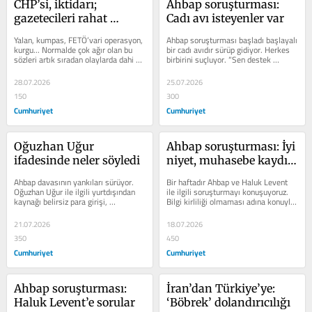
CHP’si, iktidarı; 
Ahbap soruşturması: 
gazetecileri rahat 
Cadı avı isteyenler var
bırakın
Yalan, kumpas, FETÖ’vari operasyon, 
Ahbap soruşturması başladı başlayalı 
kurgu... Normalde çok ağır olan bu 
bir cadı avıdır sürüp gidiyor. Herkes 
sözleri artık sıradan olaylarda dahi 
birbirini suçluyor. “Sen destek 
duyar olduk. Şeffaf ve hesap...
verdin”, “Sen çağrı...
28.07.2026
25.07.2026
150
300
Cumhuriyet
Cumhuriyet
Oğuzhan Uğur 
Ahbap soruşturması: İyi 
ifadesinde neler söyledi
niyet, muhasebe kaydı 
değildir
Ahbap davasının yankıları sürüyor. 
Bir haftadır Ahbap ve Haluk Levent 
Oğuzhan Uğur ile ilgili yurtdışından 
ile ilgili soruşturmayı konuşuyoruz. 
kaynağı belirsiz para girişi, 
Bilgi kirliliği olmaması adına konuyla 
hesaplarda kaynağı belirsiz para...
ilgili bir toparlama yapmak...
21.07.2026
18.07.2026
350
450
Cumhuriyet
Cumhuriyet
Ahbap soruşturması: 
İran’dan Türkiye’ye: 
Haluk Levent’e sorular
‘Böbrek’ dolandırıcılığı