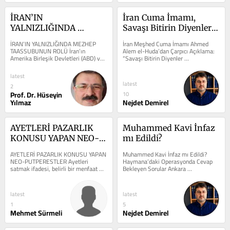
İRAN’IN 
İran Cuma İmamı, 
YALNIZLIĞINDA 
Savaşı Bitirin Diyenler 
MEZHEP 
Münafıklardır
İRAN’IN YALNIZLIĞINDA MEZHEP 
İran Meşhed Cuma İmamı Ahmed 
TAASSUBUNUN ROLÜ
TAASSUBUNUN ROLÜ İran’ın 
Alem el-Huda’dan Çarpıcı Açıklama: 
Amerika Birleşik Devletleri (ABD) ve 
“Savaşı Bitirin Diyenler 
İsrail karşısındaki yalnızlığı,...
Münafıklardır” Meşhed Cuma İmamı 
Ahmed...
latest
latest
2
Prof. Dr. Hüseyin
10
Yılmaz
Nejdet Demirel
AYETLERİ PAZARLIK 
Muhammed Kavi İnfaz 
KONUSU YAPAN NEO-
mı Edildi?
PUTPERESTLER
AYETLERİ PAZARLIK KONUSU YAPAN 
Muhammed Kavi İnfaz mı Edildi? 
NEO-PUTPERESTLER Ayetleri 
Haymana’daki Operasyonda Cevap 
satmak ifadesi, belirli bir menfaat 
Bekleyen Sorular Ankara 
karşılığında hakikatten vaz geçmek, 
Haymana’da polis operasyonunda 
hakkı...
hayatını kaybeden...
latest
latest
1
5
Mehmet Sürmeli
Nejdet Demirel