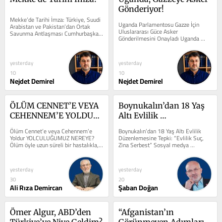
Gönderiyor!
Mekke’de Tarihi İmza: Türkiye, Suudi 
Uganda Parlamentosu Gazze İçin 
Arabistan ve Pakistan’dan Ortak 
Uluslararası Güce Asker 
Savunma Antlaşması Cumhurbaşkanı 
Gönderilmesini Onayladı Uganda 
Erdoğan, Veliaht Prens Muhammed 
Parlamentosu, ABD Başkanı Donald 
bin...
Trump’ın Barış...
yesterday
yesterday
10
10
Nejdet Demirel
Nejdet Demirel
ÖLÜM CENNET’E VEYA 
Boynukalın’dan 18 Yaş 
CEHENNEM’E YOLDUR: 
Altı Evlilik 
YOLCULUĞUMUZ 
Düzenlemesine Tepki: 
Ölüm Cennet’e veya Cehennem’e 
Boynukalın’dan 18 Yaş Altı Evlilik 
NEREYE?
“Evlilik Suç, Zina 
Yoldur YOLCULUĞUMUZ NEREYE? 
Düzenlemesine Tepki: “Evlilik Suç, 
Ölüm öyle uzun süreli bir hastalıkla, 
Zina Serbest” Sosyal medya 
Serbest”
yani rahmet uyarısıyla geliyorum 
paylaşımında mevcut hukuk 
diyerek...
sistemini...
yesterday
yesterday
30
20
Ali Rıza Demircan
Şaban Doğan
Ömer Algur, ABD’den 
“Afganistan’ın 
Türkiye’ye Niye Geldim?
Görünmeyen Adımları” 