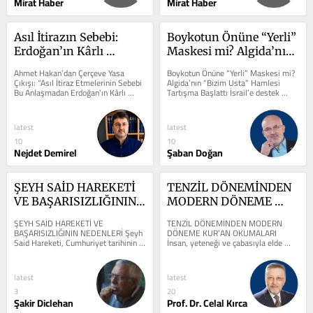
Mirat Haber
Mirat Haber
Asıl İtirazın Sebebi: 
Boykotun Önüne “Yerli” 
Erdoğan’ın Kârlı 
Maskesi mi? Algida’nın 
Çıkacak Olması
“Bizim Usta” Hamlesi 
Ahmet Hakan’dan Çerçeve Yasa 
Boykotun Önüne “Yerli” Maskesi mi? 
Tartışma Başlattı
Çıkışı: “Asıl İtiraz Etmelerinin Sebebi 
Algida’nın “Bizim Usta” Hamlesi 
Bu Anlaşmadan Erdoğan’ın Kârlı 
Tartışma Başlattı İsrail’e destek 
Çıkacak Olması” Hürriyet...
verdiği gerekçesiyle boykot...
latest
latest
10
10
Nejdet Demirel
Şaban Doğan
ŞEYH SAİD HAREKETİ 
TENZİL DÖNEMİNDEN 
VE BAŞARISIZLIĞININ 
MODERN DÖNEME 
NEDENLERİ
KUR’AN OKUMALARI
ŞEYH SAİD HAREKETİ VE 
TENZİL DÖNEMİNDEN MODERN 
BAŞARISIZLIĞININ NEDENLERİ Şeyh 
DÖNEME KUR’AN OKUMALARI 
Said Hareketi, Cumhuriyet tarihinin 
İnsan, yeteneği ve çabasıyla elde 
en önemli kırılma noktalarından biri 
ettiği bilgi ve tecrübenin yanında, 
olarak kabul...
bunlarla...
latest
latest
3
20
Şakir Diclehan
Prof. Dr. Celal Kırca