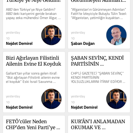
Fatih’te İzleyiciyle 
ABD’den Türkiye’ye Niye Geldim? 
“Afganistan’ın Görünmeyen Adımları” 
Buluştu
ABD’deki kariyerini geride bırakan 
Fatih’te İzleyiciyle Buluştu Tülin Tezel: 
yapay zeka mühendisi Ömer Algur, 
“Afganistan, yetimliğin kuşaktan 
HAVELSAN’ın “Değerler Yuvanıza...
kuşağa...
yesterday
yesterday
10
10
Nejdet Demirel
Şaban Doğan
Bizi Ağırlayan Filistinli 
ŞABAN SEVİNÇ, KENDİ 
Ailenin Evine El Koyduk
PARTİSİNİN 
YOLSUZLUKLARINI 
Gallant’tan yıllar sonra gelen itiraf: 
CHP’Lİ GAZETECİ ”ŞABAN SEVİNÇ” 
İTİRAF EDİYOR
“Bizi ağırlayan Filistinli ailenin evine 
KENDİ PARTİSİNİN 
el koyduk” Eski İsrail Savunma 
YOLSUZLUKLARINI İTİRAF EDİYOR 
Bakanı Yoav Gallant’ın...
Geçtiğimiz dönemde Uşak Belediye 
Başkanı Öscan...
yesterday
yesterday
10
10
Nejdet Demirel
Nejdet Demirel
FETÖ’cüler Neden 
KUR’ÂN’I ANLAMADAN 
CHP’den Yeni Parti’ye 
OKUMAK VE 