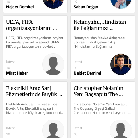
10
10
Nejdet Demirel
Şaban Doğan
UEFA, FIFA 
Netanyahu, Hindistan 
organizasyonlarını 
ile Bağlarımızı 
boykot kararından geri 
Güçlendiriyoruz
UEFA, FIFA organizasyonlarını boykot 
Netanyahu’dan Mekke Anlaşması 
adım atmadı
kararından geri adım atmadı UEFA, 
Sonrası Dikkat Çeken Çıkış: 
FIFA organizasyonlarını boykot 
“Hindistan ile Bağlarımızı 
kararından geri adım atmadı 
Güçlendiriyoruz” Türkiye, Suudi 
konusunda...
Arabistan ve...
latest
latest
10
10
Mirat Haber
Nejdet Demirel
Elektrikli Araç Şarj 
Christopher Nolan’ın 
Hizmetlerinde Büyük 
Yeni Başyapıtı The 
Artış
Odyssey Gişeyi Salladı
Elektrikli Araç Şarj Hizmetlerinde 
Christopher Nolan’ın Yeni Başyapıtı 
Büyük Artış Elektrikli araç şarj 
The Odyssey Gişeyi Salladı 
hizmetlerinde büyük artış konusunda 
Christopher Nolan’ın yeni başyapıtı 
önemli gelişmeler yaşanıyor....
The Odyssey konusunda önemli...
latest
latest
10
10