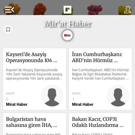
menu_open
Mir'at Haber
Kayseri’de Asayiş 
İran Cumhurbaşkanı: 
Operasyonunda 104 
ABD’nin Hürmüz 
Zanlı Yakalandı
Boğazı ile İlgili 
Kayseri’de Asayiş Operasyonunda 
İran Cumhurbaşkanı: ABD’nin Hürmüz 
Mutabakat İhlallerine 
104 Zanlı Yakalandı Kayseride asayiş 
Boğazı ile İlgili Mutabakat İhlallerine 
operasyonunda 104 zanlı yakalandı 
Karşılık Verdik İran Cumhurbaşkanı 
Karşılık Verdik
konusunda önemli gelişmeler...
ABD’nin Hürmüz...
latest
latest
0
1
Mirat Haber
Mirat Haber
Bulgaristan hava 
Bakan Kacır, COP31 
sahasına giren İHA, 
Odaklı Hızlandırma 
Romanya sınırındaki 
Desteği Çağrısını 
Bulgaristan hava sahasına giren İHA, 
Bakan Kacır, COP31 Odaklı 