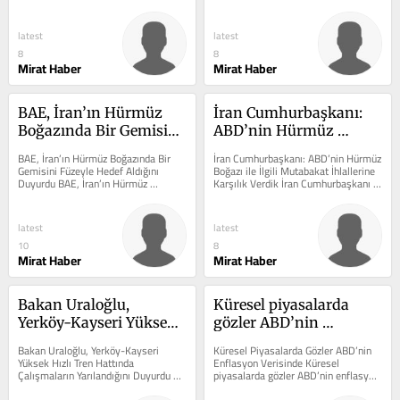
konusunda önemli gelişmeler 
fırlattığını tespit...
yaşanıyor....
latest
latest
8
8
Mirat Haber
Mirat Haber
BAE, İran’ın Hürmüz 
İran Cumhurbaşkanı: 
Boğazında Bir Gemisini 
ABD’nin Hürmüz 
Füzeyle Hedef Aldığını 
Boğazı ile İlgili 
BAE, İran’ın Hürmüz Boğazında Bir 
İran Cumhurbaşkanı: ABD’nin Hürmüz 
Duyurdu
Mutabakat İhlallerine 
Gemisini Füzeyle Hedef Aldığını 
Boğazı ile İlgili Mutabakat İhlallerine 
Duyurdu BAE, İran’ın Hürmüz 
Karşılık Verdik İran Cumhurbaşkanı 
Karşılık Verdik
Boğazında bir gemisini füzeyle...
ABD Hürmüz Boğazı...
latest
latest
10
8
Mirat Haber
Mirat Haber
Bakan Uraloğlu, 
Küresel piyasalarda 
Yerköy-Kayseri Yüksek 
gözler ABD’nin 
Hızlı Tren Hattında 
enflasyon verisinde
Bakan Uraloğlu, Yerköy-Kayseri 
Küresel Piyasalarda Gözler ABD’nin 
Çalışmaların 
Yüksek Hızlı Tren Hattında 
Enflasyon Verisinde Küresel 
Çalışmaların Yarılandığını Duyurdu 
piyasalarda gözler ABD’nin enflasyon 
Yarılandığını Duyurdu
Bakan Uraloğlu, Yerköy-Kayseri 
verisinde konusunda önemli 