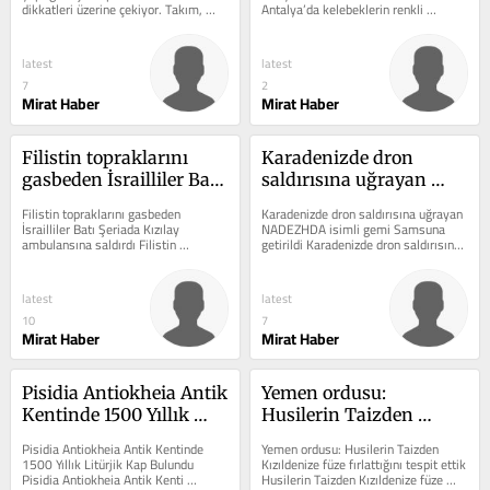
dikkatleri üzerine çekiyor. Takım, 
Antalya’da kelebeklerin renkli 
İsveç’te düzenlenen...
dünyası konusunda önemli 
gelişmeler...
latest
latest
7
2
Mirat Haber
Mirat Haber
Filistin topraklarını 
Karadenizde dron 
gasbeden İsrailliler Batı 
saldırısına uğrayan 
Şeriada Kızılay 
NADEZHDA isimli gemi 
Filistin topraklarını gasbeden 
Karadenizde dron saldırısına uğrayan 
ambulansına saldırdı
Samsuna getirildi
İsrailliler Batı Şeriada Kızılay 
NADEZHDA isimli gemi Samsuna 
ambulansına saldırdı Filistin 
getirildi Karadenizde dron saldırısına 
topraklarını gasbeden İsrailliler Batı...
uğrayan NADEZHDA konusunda 
önemli...
latest
latest
10
7
Mirat Haber
Mirat Haber
Pisidia Antiokheia Antik 
Yemen ordusu: 
Kentinde 1500 Yıllık 
Husilerin Taizden 
Litürjik Kap Bulundu
Kızıldenize füze 
Pisidia Antiokheia Antik Kentinde 
Yemen ordusu: Husilerin Taizden 
fırlattığını tespit ettik
1500 Yıllık Litürjik Kap Bulundu 
Kızıldenize füze fırlattığını tespit ettik 
Pisidia Antiokheia Antik Kenti 
Husilerin Taizden Kızıldenize füze 