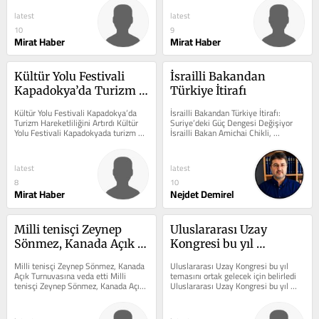
Yüksek...
gelişmeler...
latest
latest
10
9
Mirat Haber
Mirat Haber
Kültür Yolu Festivali 
İsrailli Bakandan 
Kapadokya’da Turizm 
Türkiye İtirafı
Hareketliliğini Artırdı
Kültür Yolu Festivali Kapadokya’da 
İsrailli Bakandan Türkiye İtirafı: 
Turizm Hareketliliğini Artırdı Kültür 
Suriye’deki Güç Dengesi Değişiyor 
Yolu Festivali Kapadokyada turizm 
İsrailli Bakan Amichai Chikli, 
hareketliliğini artırdı...
Türkiye’nin Suriye’de artan...
latest
latest
8
10
Mirat Haber
Nejdet Demirel
Milli tenisçi Zeynep 
Uluslararası Uzay 
Sönmez, Kanada Açık 
Kongresi bu yıl 
Turnuvasına veda etti
temasını ortak gelecek 
Milli tenisçi Zeynep Sönmez, Kanada 
Uluslararası Uzay Kongresi bu yıl 
için belirledi
Açık Turnuvasına veda etti Milli 
temasını ortak gelecek için belirledi 
tenisçi Zeynep Sönmez, Kanada Açık 
Uluslararası Uzay Kongresi bu yıl 
Turnuvası’nda mücadele ettiği...
temasını ortak gelecek için...