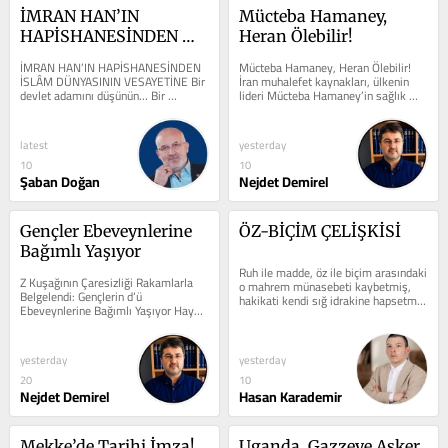
İMRAN HAN’IN 
Mücteba Hamaney, 
HAPİSHANESİNDEN 
Heran Ölebilir!
İSLÂM DÜNYASININ 
İMRAN HAN’IN HAPİSHANESİNDEN 
Mücteba Hamaney, Heran Ölebilir! 
VESAYETİNE
İSLÂM DÜNYASININ VESAYETİNE Bir 
İran muhalefet kaynakları, ülkenin 
devlet adamını düşünün… Bir 
lideri Mücteba Hamaney’in sağlık 
zamanlar ülkesinin başbakanı…...
durumunun kritik aşamaya geldiğini 
ve...
latest
yesterday
10
10
Şaban Doğan
Nejdet Demirel
Gençler Ebeveynlerine 
ÖZ-BİÇİM ÇELİŞKİSİ
Bağımlı Yaşıyor
Ruh ile madde, öz ile biçim arasındaki 
Z Kuşağının Çaresizliği Rakamlarla 
o mahrem münasebeti kaybetmiş, 
Belgelendi: Gençlerin d’ü 
hakikati kendi sığ idrakine hapsetmiş 
Ebeveynlerine Bağımlı Yaşıyor Hayat 
bir zamanın yetimleriyiz. Bugün...
Pahalılığı ve Daralan İstihdam...
yesterday
yesterday
20
10
Nejdet Demirel
Hasan Karademir
Mekke’de Tarihi İmza!
Uganda, Gazzeye Asker 