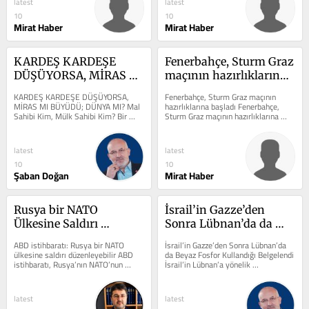
latest
latest
10
10
Mirat Haber
Mirat Haber
KARDEŞ KARDEŞE 
Fenerbahçe, Sturm Graz 
DÜŞÜYORSA, MİRAS 
maçının hazırlıklarına 
MI BÜYÜDÜ; DÜNYA 
başladı
KARDEŞ KARDEŞE DÜŞÜYORSA, 
Fenerbahçe, Sturm Graz maçının 
MI?
MİRAS MI BÜYÜDÜ; DÜNYA MI? Mal 
hazırlıklarına başladı Fenerbahçe, 
Sahibi Kim, Mülk Sahibi Kim? Bir 
Sturm Graz maçının hazırlıklarına 
anne-baba düşünün… Yıllarca 
başladı konusunda önemli...
evlatlarını...
latest
latest
10
10
Şaban Doğan
Mirat Haber
Rusya bir NATO 
İsrail’in Gazze’den 
Ülkesine Saldırı 
Sonra Lübnan’da da 
Düzenleyebilir
Beyaz Fosfor Kullandığı 
ABD istihbaratı: Rusya bir NATO 
İsrail’in Gazze’den Sonra Lübnan’da 
Belgelendi
ülkesine saldırı düzenleyebilir ABD 
da Beyaz Fosfor Kullandığı Belgelendi 
istihbaratı, Rusya’nın NATO’nun 
İsrail’in Lübnan’a yönelik 
kararlılığını sınırlı bir...
saldırılarında beyaz fosfor...
latest
latest