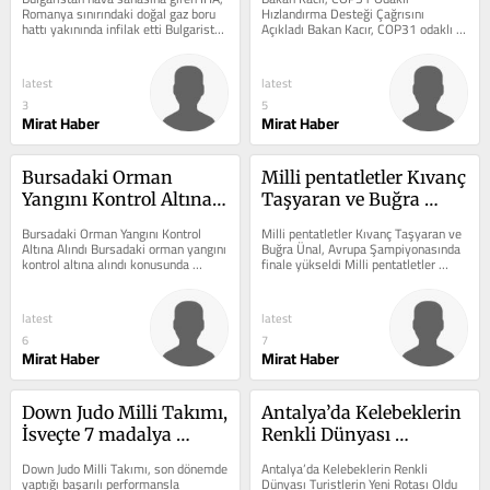
doğal gaz boru hattı 
Açıkladı
Romanya sınırındaki doğal gaz boru 
Hızlandırma Desteği Çağrısını 
hattı yakınında infilak etti Bulgaristan 
Açıkladı Bakan Kacır, COP31 odaklı 
yakınında infilak etti
hava sahasına giren İHA...
Hızlandırma Desteği konusunda 
önemli...
latest
latest
3
5
Mirat Haber
Mirat Haber
Bursadaki Orman 
Milli pentatletler Kıvanç 
Yangını Kontrol Altına 
Taşyaran ve Buğra 
Alındı
Ünal, Avrupa 
Bursadaki Orman Yangını Kontrol 
Milli pentatletler Kıvanç Taşyaran ve 
Şampiyonasında finale 
Altına Alındı Bursadaki orman yangını 
Buğra Ünal, Avrupa Şampiyonasında 
kontrol altına alındı konusunda 
finale yükseldi Milli pentatletler 
yükseldi
önemli gelişmeler yaşanıyor....
Kıvanç Taşyaran ve Buğra Ünal...
latest
latest
6
7
Mirat Haber
Mirat Haber
Down Judo Milli Takımı, 
Antalya’da Kelebeklerin 
İsveçte 7 madalya 
Renkli Dünyası 
kazandı
Turistlerin Yeni Rotası 
Down Judo Milli Takımı, son dönemde 
Antalya’da Kelebeklerin Renkli 
Oldu
yaptığı başarılı performansla 
Dünyası Turistlerin Yeni Rotası Oldu 