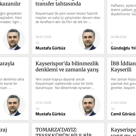
kazanılır
transfer tahtasında
Haftanın, ayların,
önemi yokken, gü
ğını gerçekten 
Kayserispor’da yeni sezon öncesi hazırlık 
diyebilirsiniz. Gü
aşladım. Hani 
maçları ve saha içi çalışmaları devam etse 
dakikaların,...
madan, ligin 
de taraftarın aklı da fikri de tek bir 
noktada...
04.08.2026
30.07.2026
6
10
Gündoğdu Yıl
Mustafa Gürbüz
arayla 
Kayserispor'da bilinmezlik 
İBB İddian
denklemi ve zamanla yarış
Kayserili
 denilince akla 
Yeni sezon kapıya dayandı ancak 
Her zaman Kayser
ki buruk bir 
Kayserispor cephesinde sular bir türlü 
yazmak bizi guru
yor. 
durulmuyor. Yaz döneminde oynanan 
girenler, başarılı 
nan...
hazırlık karşılaşmalarında...
yenilikler, refera
27.07.2026
27.07.2026
10
10
Mustafa Gürbüz
Cemil Görücü
raj 
TOMARZA’DAYIZ: 
Kayserispo
TEŞEKKÜRÜN BİLE BİR 
yanıt mı, 