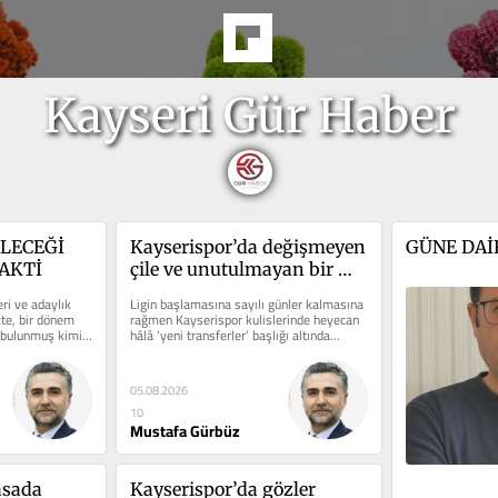
Kayseri Gür Haber
LECEĞİ 
Kayserispor’da değişmeyen 
GÜNE DAİ
VAKTİ
çile ve unutulmayan bir 
yiğit: Avşaroğlu Erdal
ri ve adaylık 
Ligin başlamasına sayılı günler kalmasına 
kte, bir dönem 
rağmen Kayserispor kulislerinde heyecan 
e bulunmuş kimi 
hâlâ ‘yeni transferler’ başlığı altında...
05.08.2026
10
Mustafa Gürbüz
sada 
Kayserispor’da gözler 