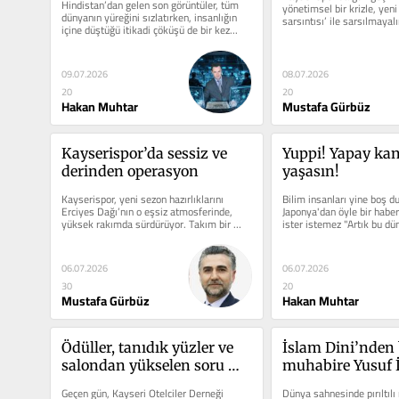
Hindistan’dan gelen son görüntüler, tüm 
yönetimsel bir krizle, yeni 
dünyanın yüreğini sızlatırken, insanlığın 
sarsıntısı’ ile sarsılmayal
içine düştüğü itikadi çöküşü de bir kez...
koridorlarında...
09.07.2026
08.07.2026
20
20
Hakan Muhtar
Mustafa Gürbüz
Kayserispor’da sessiz ve 
Yuppi! Yapay kan 
derinden operasyon
yaşasın!
Kayserispor, yeni sezon hazırlıklarını 
Bilim insanları yine boş d
Erciyes Dağı’nın o eşsiz atmosferinde, 
Japonya'dan öyle bir haber 
yüksek rakımda sürdürüyor. Takım bir 
ister istemez "Artık bu dü
yandan sahada...
kalan ne...
06.07.2026
06.07.2026
30
20
Mustafa Gürbüz
Hakan Muhtar
Ödüller, tanıdık yüzler ve 
İslam Dini’nden 
salondan yükselen soru 
muhabire Yusuf İ
işaretleri
tokat gibi cevap
Geçen gün, Kayseri Otelciler Derneği 
Dünya sahnesinde pırıltılı ı