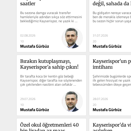
saatler
değil, sahada da 
Bu sezona damga vuracak transfer 
Bu gidişatın nereye varaca
hamleleriyle adından sıkça söz ettirmesini 
ben de merakla izlemeye b
beklediğimiz Kayserispor, ne yazık ki 
bu sezon hiçbir sorun yaşa
transfer tahtasındaki...
bitimine 6 hafta kala...
02.08.2026
31.07.2026
10
20
Mustafa Gürbüz
Mustafa Gürbüz
Bırakın kutuplaşmayı, 
Kayserispor'un p
Kayserispor’a sahip çıkın!
imtihanı
Bir tarafta koca bir kentin göz bebeği 
Şehrimizde bugünlerde spor
Kayserispor, diğer tarafta ise söylenenden 
ilk gelen hissiyat ne yazık 
çok çekilenden nasibini alan cefakâr 
tebessümden öteye geçemi
taraftarlar… ...
Kayserispor özelinde yaşa
29.07.2026
28.07.2026
10
20
Mustafa Gürbüz
Mustafa Gürbüz
Özel okul öğretmenleri 40 
Kayserispor'da vi
bin liradan az maaş 
aşılırken