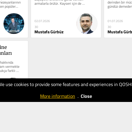
ezeyanlarının 
derinden bir müc
armalarla örülür. Kayseri için de 
en popüler...
gündüz demeden, 
Kayserispor ve Kayseri...
koşuşturmanın iç
02.07.2026
01.07.2026
30
30
Mustafa Gürbüz
Mustafa Gür
ne 
nları
hakkında 
nlam vermekte 
ukça farklı 
We use cookies to provide some features and experiences in QOSH
More information
.
Close