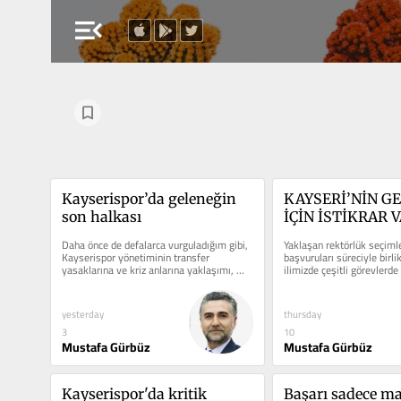
menu_open
Kayserispor’da geleneğin 
KAYSERİ’NİN GE
son halkası
İÇİN İSTİKRAR 
Daha önce de defalarca vurguladığım gibi, 
Yaklaşan rektörlük seçimle
Kayserispor yönetiminin transfer 
başvuruları süreciyle birli
yasaklarına ve kriz anlarına yaklaşımı, 
ilimizde çeşitli görevlerd
duruşu ve bakışı...
isimlerin...
yesterday
thursday
3
10
Mustafa Gürbüz
Mustafa Gürbüz
Kayserispor'da kritik 
Başarı sadece ma