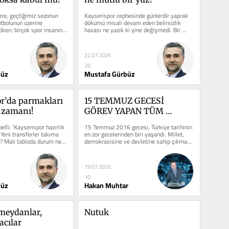
ere, geçtiğimiz sezonun 
Kayserispor cephesinde günlerdir yaprak 
tbolunun üzerine 
dökümü misali devam eden belirsizlik 
ken; birçok spor insanını, 
havası ne yazık ki yine değişmedi. Bir 
...
tarafta yeni sezon öncesi...
22.07.2026
20
büz
Mustafa Gürbüz
r’da parmakları 
15 TEMMUZ GECESİ 
 zamanı!
GÖREV YAPAN TÜM 
SAĞLIK PERSONELİMİZE 
elli: ‘Kayserispor hazırlık 
15 Temmuz 2016 gecesi, Türkiye tarihinin 
HER 15 TEMMUZDA BİR 
Yeni transferler takıma 
en zor gecelerinden biri yaşandı. Millet, 
 Mali tabloda durum ne, 
demokrasisine ve devletine sahip çıkmak 
MAAŞ İKRAMİYE 
için sokaklara...
VERİLMELİ
19.07.2026
10
büz
Hakan Muhtar
eydanlar, 
Nutuk
acılar