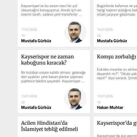
Kayserispor'un bu sezon nasıl bir yol 
Bugünlerde kafamızı ne ya
izleyeceğini konuşuyoruz. Ancak işin en 
hangi kapının aralığına bak
önemli tarafı, sadece yeni transferler 
silüet çarpıyor gözümüze: F
yapmak değil, eldeki...
17.07.2026
16.07.2026
10
20
Mustafa Gürbüz
Mustafa Gürbüz
Kayserispor ne zaman 
Komşu zorbalığı
kabuğunu kıracak?
Eskiden insanlar ev alırk
Bir kulübün vizyon sahibi olması, geleceğe 
dayanıklı mı?", "Okula yakı
dair ayakları yere basan planlar yapması 
nasıl?" diye sorardı. Şimdi.
şüphesiz takdire şayandır. Kayserispor 
yönetimi de bu...
13.07.2026
13.07.2026
20
10
Mustafa Gürbüz
Hakan Muhtar
Acilen Hindistan’da 
Kayserispor’da 
İslamiyet tebliğ edilmeli
Kayserispor’da gün geçmiy