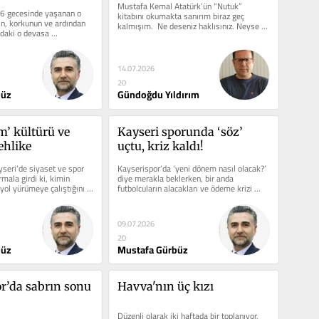
Mustafa Kemal Atatürk’ün “Nutuk” 
 gecesinde yaşanan o 
kitabını okumakta sanırım biraz geç 
in, korkunun ve ardından 
kalmışım.  Ne deseniz haklısınız. Neyse ki 
daki o devasa 
geçte olsa...
kırışlarının...
14.07.2026
20
büz
Gündoğdu Yıldırım
’ kültürü ve 
Kayseri sporunda ‘söz’ 
ehlike
uçtu, kriz kaldı!
seri’de siyaset ve spor 
Kayserispor’da ‘yeni dönem nasıl olacak?’ 
rmala girdi ki, kimin 
diye merakla beklerken, bir anda 
 yol yürümeye çalıştığını 
futbolcuların alacakları ve ödeme krizi 
patlak verdi. Sonuç mu?...
09.07.2026
20
büz
Mustafa Gürbüz
r’da sabrın sonu 
Havva'nın üç kızı
Düzenli olarak iki haftada bir toplanıyor, 