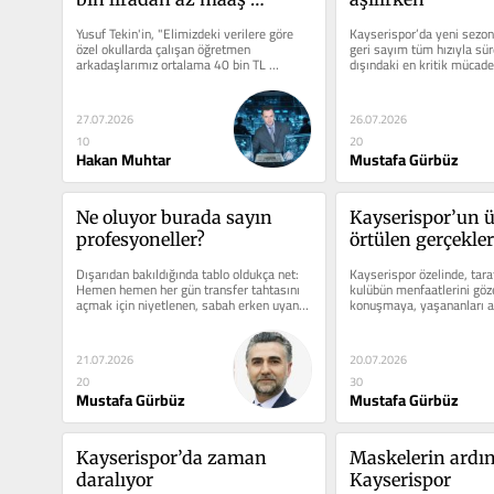
alıyorsa saçmalığı
Yusuf Tekin'in, "Elimizdeki verilere göre 
Kayserispor’da yeni sezon
özel okullarda çalışan öğretmen 
geri sayım tüm hızıyla sür
arkadaşlarımız ortalama 40 bin TL 
dışındaki en kritik mücade
civarında ücret...
kulvarda veriliyor....
27.07.2026
26.07.2026
10
20
Hakan Muhtar
Mustafa Gürbüz
Ne oluyor burada sayın 
Kayserispor’un ü
profesyoneller?
örtülen gerçekleri
yüzleşme zaman
Dışarıdan bakıldığında tablo oldukça net: 
Kayserispor özelinde, taraf
Hemen hemen her gün transfer tahtasını 
kulübün menfaatlerini göze
açmak için niyetlenen, sabah erken uyanan 
konuşmaya, yaşananları a
bir yönetim...
gayret ediyorum....
21.07.2026
20.07.2026
20
30
Mustafa Gürbüz
Mustafa Gürbüz
Kayserispor’da zaman 
Maskelerin ardın
daralıyor
Kayserispor