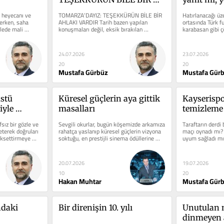
AHLAKI VARDIR
 heyecanı ve 
TOMARZA’DAYIZ: TEŞEKKÜRÜN BİLE BİR 
Hatırlanacağı üz
erken, saha 
AHLAKI VARDIR Tarih bazen yapılan 
ortasında Türk fu
lede mali 
konuşmaları değil, eksik bırakılan 
karabasan gibi çö
cümleleri yazar. Gazetecilik de...
kulübü ve hakemi
24.07.2026
23.07.2026
20
20
Mustafa Gürbüz
Mustafa Gür
stü 
Küresel güçlerin aya gittik 
Kayserispo
yle 
masalları
temizleme
ı
sız bir gözle ve 
Sevgili okurlar, bugün köşemizde arkamıza 
Taraftarın derdi b
terek doğruları 
rahatça yaslanıp küresel güçlerin vizyona 
maçı oynadı mı? 
ksettirmeye 
soktuğu, en prestijli sinema ödüllerine 
uyum sağladı mı?
taş...
transfer...
20.07.2026
19.07.2026
10
20
Hakan Muhtar
Mustafa Gür
daki 
Bir direnişin 10. yılı
Unutulan m
dinmeyen 