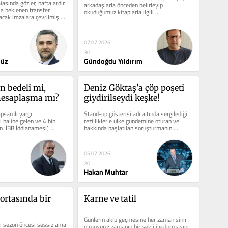
sında gözler, haftalardır 
arkadaşlarla önceden belirleyip 
a beklenen transfer 
okuduğumuz kitaplarla ilgili 
acak imzalara çevrilmiş 
değerlendirmeler yapıyor,...
.
07.07.2026
30
büz
Gündoğdu Yıldırım
n bedeli mi, 
Deniz Göktaş'a çöp poşeti 
 hesaplaşma mı?
giydirilseydi keşke!
psamlı yargı 
Stand-up gösterisi adı altında sergilediği 
i haline gelen ve 4 bin 
rezilliklerle ülke gündemine oturan ve 
 ‘İBB İddianamesi’, 
hakkında başlatılan soruşturmanın 
ri değil,...
ardından adaletin...
05.07.2026
20
Hakan Muhtar
ortasında bir 
Karne ve tatil
Günlerin akıp geçmesine her zaman sinir 
i sezon öncesi sessiz ama 
olmuşum; zamanın bir şekli ile durmasını, 