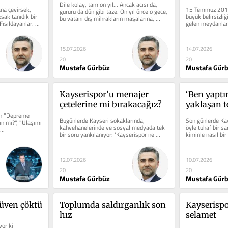
Dile kolay, tam on yıl... Ancak acısı da, 
na çevirsek, 
15 Temmuz 2016
gururu da dün gibi taze. On yıl önce o gece, 
sak tanıdık bir 
büyük belirsizliğ
bu vatanı dış mihrakların maşalarına, 
ısıldayanlar. ...
gelen meydanlar
kendi...
kalabalıkların hay
15.07.2026
14.07.2026
20
20
Mustafa Gürbüz
Mustafa Gür
Kayserispor’u menajer 
‘Ben yaptım
çetelerine mi bırakacağız?
yaklaşan t
en "Depreme 
Bugünlerde Kayseri sokaklarında, 
Son günlerde Kay
n mı?", "Ulaşımı 
kahvehanelerinde ve sosyal medyada tek 
öyle tuhaf bir sa
..
bir soru yankılanıyor: ‘Kayserispor ne 
kiminle nasıl bir
yapacak, bu işin sonu nereye...
tek tek...
12.07.2026
10.07.2026
20
20
Mustafa Gürbüz
Mustafa Gür
güven çöktü
Toplumda saldırganlık son 
Kayserispo
hız
selamet
or ki 