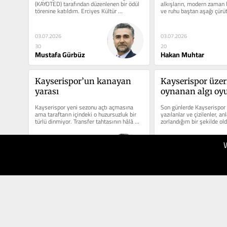
(KAYOTED) tarafından düzenlenen bir ödül 
alkışların, modern zaman h
törenine katıldım. Erciyes Kültür 
ve ruhu baştan aşağı çürüt
Merkezi’nde (EKM) öyle...
03.07.2026
03.07.2026
30
20
Mustafa Gürbüz
Hakan Muhtar
Kayserispor’un kanayan 
Kayserispor üzeri
yarası
oynanan algı oyu
Kayserispor yeni sezonu açtı açmasına 
Son günlerde Kayserispor 
ama taraftarın içindeki o huzursuzluk bir 
yazılanlar ve çizilenler, a
türlü dinmiyor. Transfer tahtasının hâlâ 
zorlandığım bir şekilde old
kapalı olması...
boyutlara ulaşmaya...
30.06.2026
29.06.2026
30
30
Mustafa Gürbüz
Mustafa Gürbüz