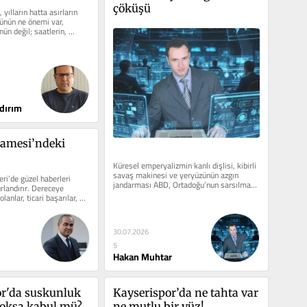
çöküşü
 yılların hatta asırların 
nün ne önemi var, 
nün değil; saatlerin, 
dırım
amesi’ndeki 
Küresel emperyalizmin kanlı dişlisi, kibirli 
savaş makinesi ve yeryüzünün azgın 
i’de güzel haberleri 
jandarması ABD, Ortadoğu’nun sarsılmaz 
rlandırır. Dereceye 
direniş iradesi...
olanlar, ticari başarılar, 
ns...
30.07.2026
5
Hakan Muhtar
r'da suskunluk 
Kayserispor’da ne tahta var 
yoksa kabul mü?
ne mutlu bir yüz!