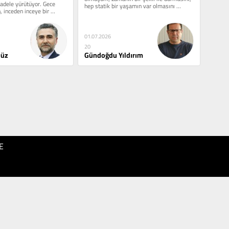
adele yürütüyor. Gece 
hep statik bir yaşamın var olmasını 
inceden inceye bir 
istemişimdir. Benim...
inde...
01.07.2026
20
büz
Gündoğdu Yıldırım
E