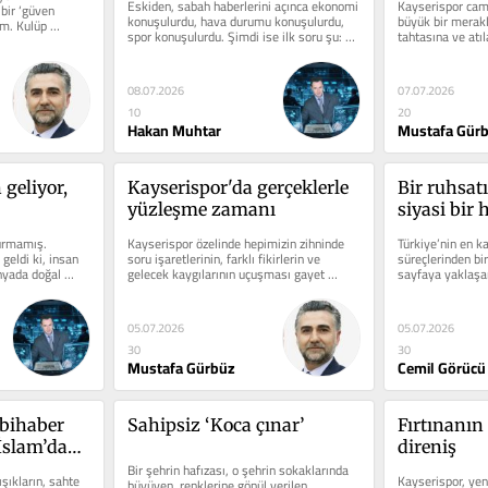
Eskiden, sabah haberlerini açınca ekonomi 
Kayserispor camia
bir ‘güven 
konuşulurdu, hava durumu konuşulurdu, 
büyük bir merakl
ım. Kulüp 
spor konuşulurdu. Şimdi ise ilk soru şu: 
tahtasına ve atıl
"Bugün kavga...
durumda. Kulüp..
08.07.2026
07.07.2026
10
20
Hakan Muhtar
Mustafa Gür
geliyor, 
Kayserispor'da gerçeklerle 
Bir ruhsatı
yüzleşme zamanı
siyasi bir
urmamış. 
Kayserispor özelinde hepimizin zihninde 
Türkiye’nin en ka
geldi ki, insan 
soru işaretlerinin, farklı fikirlerin ve 
süreçlerinden bir
nyada doğal 
gelecek kaygılarının uçuşması gayet 
sayfaya yaklaşan
normal. Camia olarak...
sadece siyasetçile
05.07.2026
05.07.2026
30
30
Mustafa Gürbüz
Cemil Görücü
bihaber 
Sahipsiz ‘Koca çınar’
Fırtınanın 
slam’dan 
direniş
Bir şehrin hafızası, o şehrin sokaklarında 
şıkların, sahte 
Kayserispor, yen
büyüyen, renklerine gönül verilen 