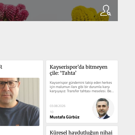
R
Kayserispor’da bitmeyen 
çile: ‘Tahta’
Kayserispor gündemini takip eden herkes 
için malumun ilanı gibi bir durumla karşı 
karşıyayız: Transfer tahtası meselesi. Belli 
ki bu konu...
03.08.2026
10
Mustafa Gürbüz
Küresel haydutluğun nihai 