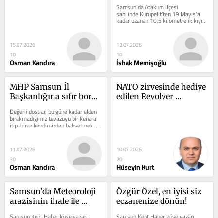
yaşadıklarım!
sürüyor? Mahkeme 
Samsun'da Atakum ilçesi 
olmaz dedi!
sahilinde Kurupelit'ten 19 Mayıs'a 
kadar uzanan 10,5 kilometrelik kıyı 
şeridinin araç trafiğine...
15.07.2026
13.07.2026
10
10
Osman Kandıra
İshak Memişoğlu
MHP Samsun İl 
NATO zirvesinde hediye 
Başkanlığına sıfır borç 
edilen Revolver 
70 gram altın bıraktık!
tabancalar ne anlama 
Değerli dostlar, bu güne kadar elden 
geliyor
bırakmadığımız tevazuyu bir kenara 
itip, biraz kendimizden bahsetmek 
istiyorum. Bunun hikmeti ve nedeni...
11.07.2026
10.07.2026
30
20
Osman Kandıra
Hüseyin Kurt
Samsun'da Meteoroloji 
Özgür Özel, en iyisi siz 
arazisinin ihale ile 
eczanenize dönün!
satışındaki soru 
Samsun Kent Haber köşe yazarı 
Samsun Kent Haber köşe yazarı 