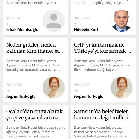
Samsun Kent Haber köşe yazarı 
Yeni Parti ile ilgili yazdığı köşe 
mimar İshak Memişoğlu,...
yazısında,...
31.07.2026
30.07.2026
5
7
İshak Memişoğlu
Hüseyin Kurt
Neden gittiler, neden 
CHP'yi kurtarmak ile 
kaldılar, kim ihanet etti, 
Türkiye'yi kurtarmak 
kim gerçek CHP'li
arasında bir çelişki yok!
Samsun Kent Haber köşe yazarı 
Samsun Kent Haber köşe yazarı 
Ayperi Türkoğlu, CHP ve Yeni Parti 
Ayperi Türkoğlu, CHP'de yaşananlara 
destekçileri arasında yaşananları 
ilişkin kaleme aldığı köşe 
yazdığı köşe yazısında, "Neden...
yazısında,  "CHP’yi kurtarmak...
29.07.2026
25.07.2026
10
10
Ayperi Türkoğlu
Ayperi Türkoğlu
Öcalan'dan onay alarak 
Samsun'da belediyeler 
çerçeve yasa çıkartmak 
kamunun değil milletin 
nedir?
malını satıyor!
Samsun Kent Haber köşe yazarı şehit 
Samsun Kent Haber köşe yazarı 
ağabeyi Ayhan Hamlı, Terörsüz 
mimar ve şehir plancısı Embiya 
Türkiye sürecine ilişkin yeni 
Sancak, belediyelerin kamu malları 