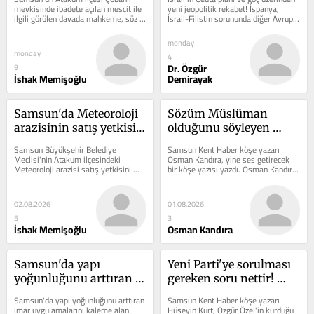
meselesi!
mevkisinde ibadete açılan mescit ile 
yeni jeopolitik rekabet! İspanya, 
ilgili görülen davada mahkeme, söz 
İsrail-Filistin sorununda diğer Avrupa 
konusu mescidin yapı...
devletlerinden farklı...
monday
monday
4
Dr. Özgür
9
İshak Memişoğlu
Demirayak
Samsun'da Meteoroloji 
Sözüm Müslüman 
arazisinin satış yetkisi 
olduğunu söyleyen 
iptal oldu? Şimdi ne 
herkese!
Samsun Büyükşehir Belediye 
Samsun Kent Haber köşe yazarı 
olacak?
Meclisi'nin Atakum ilçesindeki 
Osman Kandıra, yine ses getirecek 
Meteoroloji arazisi satış yetkisini 
bir köşe yazısı yazdı. Osman Kandıra 
Samsun 2. İdare Mahkemesi'nin...
yeni köşe yazısında,  tarikat,...
02.08.2026
01.08.2026
5
3
İshak Memişoğlu
Osman Kandıra
Samsun'da yapı 
Yeni Parti'ye sorulması 
yoğunluğunu arttıran 
gereken soru nettir! 
imar uygulamalarının 
Açık konuşun!
Samsun'da yapı yoğunluğunu arttıran 
Samsun Kent Haber köşe yazarı 
zararı!
imar uygulamalarını kaleme alan 
Hüseyin Kurt, Özgür Özel'in kurduğu 