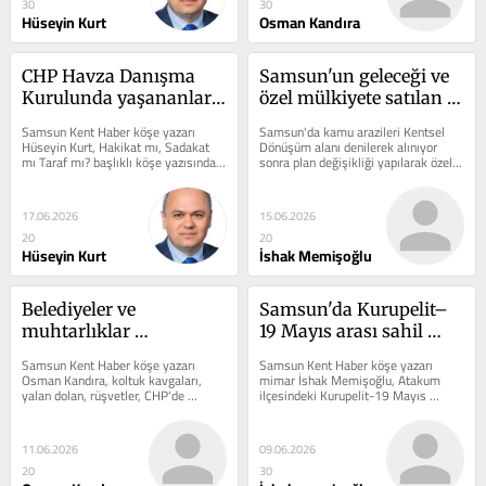
30
30
Hüseyin Kurt
Osman Kandıra
CHP Havza Danışma 
Samsun'un geleceği ve 
Kurulunda yaşananlar! 
özel mülkiyete satılan 
Hakikat mı, sadakat mı?
kamu arazileri!
Samsun Kent Haber köşe yazarı 
Samsun'da kamu arazileri Kentsel 
Hüseyin Kurt, Hakikat mı, Sadakat 
Dönüşüm alanı denilerek alınıyor 
mı Taraf mı? başlıklı köşe yazısında 
sonra plan değişikliği yapılarak özel 
CHP Havza İlçe Danışma...
mülkiyete satılıyor!...
17.06.2026
15.06.2026
20
20
Hüseyin Kurt
İshak Memişoğlu
Belediyeler ve 
Samsun'da Kurupelit–
muhtarlıklar 
19 Mayıs arası sahil 
kapanmalıdır! CHP'de 
bandı trafiğe 
Samsun Kent Haber köşe yazarı 
Samsun Kent Haber köşe yazarı 
yaşananlar!
kapatılmalı!
Osman Kandıra, koltuk kavgaları, 
mimar İshak Memişoğlu, Atakum 
yalan dolan, rüşvetler, CHP'de 
ilçesindeki Kurupelit-19 Mayıs 
yaşananlar ve Kemal...
arasındaki sahil bandının trafiğe 
kapatılması...
11.06.2026
09.06.2026
20
30