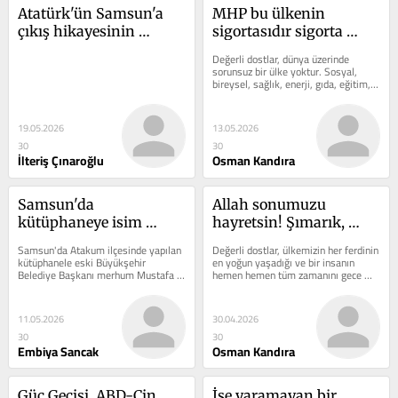
Atatürk'ün Samsun'a 
MHP bu ülkenin 
çıkış hikayesinin 
sigortasıdır sigorta 
bilinmeyenleri
atarsa, ülke karanlıkta 
Değerli dostlar, dünya üzerinde 
kalır!
sorunsuz bir ülke yoktur. Sosyal, 
bireysel, sağlık, enerji, gıda, eğitim, 
iletişim, savunma ve ekonomik...
19.05.2026
13.05.2026
30
30
İlteriş Çınaroğlu
Osman Kandıra
Samsun'da 
Allah sonumuzu 
kütüphaneye isim 
hayretsin! Şımarık, 
tartışması ve kamu 
doymayan tipler 
Samsun'da Atakum ilçesinde yapılan 
Değerli dostlar, ülkemizin her ferdinin 
malını çalmak!
yetişiyor!
kütüphanele eski Büyükşehir 
en yoğun yaşadığı ve bir insanın 
Belediye Başkanı merhum Mustafa 
hemen hemen tüm zamanını gece 
Demir isminin verilmesi ile ilgili...
gibi saran, bütün zamanını...
11.05.2026
30.04.2026
30
30
Embiya Sancak
Osman Kandıra
Güç Geçişi, ABD-Çin 
İşe yaramayan bir 