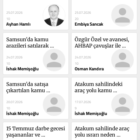
yazısında, Öcalan'dan onay...
satışları ile milletin malını...
25.07.2026
25.07.2026
10
20
Ayhan Hamlı
Embiya Sancak
Samsun'da kamu 
Özgür Özel ve avanesi, 
arazileri satılarak 
AHBAP çavuşlar ile 
belediye maliyesi 
Ekrem İmamoğlu
24.07.2026
24.07.2026
güçlenir mi?
10
10
İshak Memişoğlu
Osman Kandıra
Samsun'da satışa 
Atakum sahilindeki 
çıkartılan kamu 
araç yolu kamu 
arazileri ve Samsun'un 
arazilerinin işgal 
20.07.2026
17.07.2026
geleceği!
edilmesinin önünü açtı!
10
9
İshak Memişoğlu
İshak Memişoğlu
15 Temmuz darbe gecesi 
Atakum sahilinde araç 
yaşananlar ve 
yolu ısrarı neden 