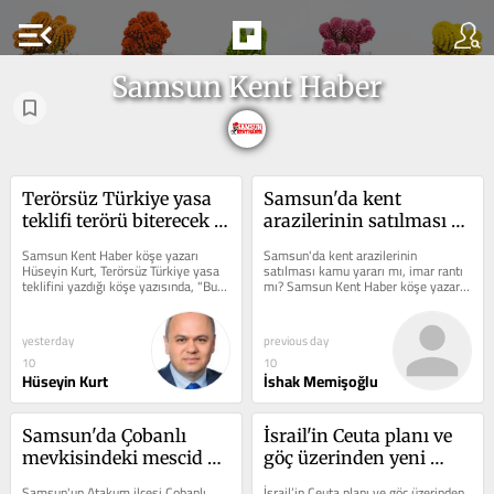
menu_open
Samsun Kent Haber
Terörsüz Türkiye yasa 
Samsun'da kent 
teklifi terörü biterecek 
arazilerinin satılması 
bir hukuk düzenlemesi 
kamu yararı mı, imar 
Samsun Kent Haber köşe yazarı 
Samsun'da kent arazilerinin 
mi?
rantı mı?
Hüseyin Kurt, Terörsüz Türkiye yasa 
satılması kamu yararı mı, imar rantı 
teklifini yazdığı köşe yazısında, "Bu 
mı? Samsun Kent Haber köşe yazarı 
gerçekten terörü...
mimar İshak Memişoğlu,...
yesterday
previous day
10
10
Hüseyin Kurt
İshak Memişoğlu
Samsun'da Çobanlı 
İsrail'in Ceuta planı ve 
mevkisindeki mescid ve 
göç üzerinden yeni 
yapı ruhsatının iptali 
jeopolitik rekabet
Samsun'un Atakum ilçesi Çobanlı 
İsrail’in Ceuta planı ve göç üzerinden 