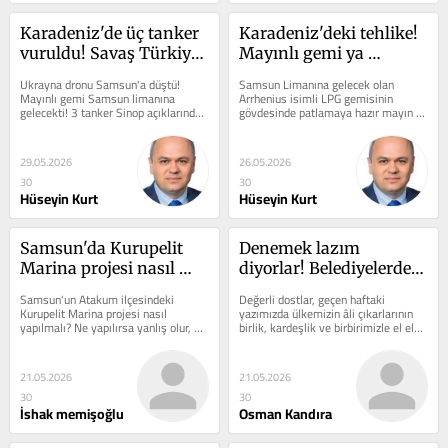
Karadeniz'de üç tanker 
Karadeniz'deki tehlike! 
vuruldu! Savaş Türkiye 
Mayınlı gemi ya 
kıyılarına yaklaşıyor!
Samsun Limanında 
Ukrayna dronu Samsun'a düştü! 
Samsun Limanına gelecek olan 
patlasaydı!
Mayınlı gemi Samsun limanına 
Arrhenius isimli LPG gemisinin 
gelecekti! 3 tanker Sinop açıklarında 
gövdesinde patlamaya hazır mayın 
hedef alınarak vuruldu! Samsun 
bulunması olayını köşe yazısına 
Kent...
taşıyan...
29.05.2026
26.05.2026
30
30
Hüseyin Kurt
Hüseyin Kurt
Samsun'da Kurupelit 
Denemek lazım 
Marina projesi nasıl 
diyorlar! Belediyelerde 
yapılmalı, nasıl olmalı!
denedik gördük!
Samsun'un Atakum ilçesindeki 
Değerli dostlar, geçen haftaki 
Kurupelit Marina projesi nasıl 
yazımızda ülkemizin âli çıkarlarının 
yapılmalı? Ne yapılırsa yanlış olur, 
birlik, kardeşlik ve birbirimizle el ele 
Kurupelit Marina nasıl kurtarılır?...
olmaktan geçtiğini yazdım....
21.05.2026
21.05.2026
30
30
İshak memişoğlu
Osman Kandıra