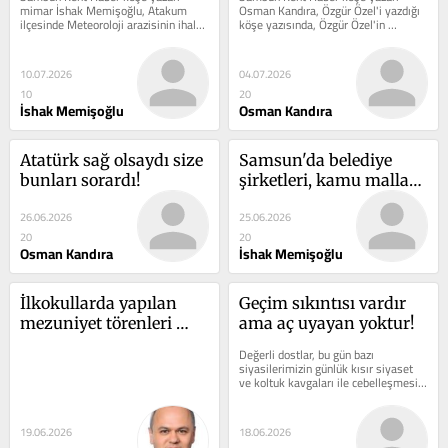
işaretleri!
mimar İshak Memişoğlu, Atakum 
Osman Kandıra, Özgür Özel'i yazdığı 
ilçesinde Meteoroloji arazisinin ihale 
köşe yazısında, Özgür Özel'in 
ile yapılan satışındaki soru...
Türkiye'yi...
10.07.2026
04.07.2026
10
20
İshak Memişoğlu
Osman Kandıra
Atatürk sağ olsaydı size 
Samsun'da belediye 
bunları sorardı!
şirketleri, kamu malları 
ve şeffaflık sorunu!
26.06.2026
25.06.2026
20
20
Osman Kandıra
İshak Memişoğlu
İlkokullarda yapılan 
Geçim sıkıntısı vardır 
mezuniyet törenleri 
ama aç uyayan yoktur!
öğrenciler için mi 
Değerli dostlar, bu gün bazı 
yapılıyor?
siyasilerimizin günlük kısır siyaset 
ve koltuk kavgaları ile cebelleşmesi, 
bize dünya gerçeğini ve üzerinde...
19.06.2026
18.06.2026