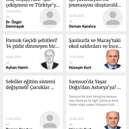
çekişmesi ve Türkiye'ye 
jenerasyon oluşturuldu! 
yansımaları
Ara elaman yetişmiyor!
25.04.2026
22.04.2026
30
Dr. Özgür
40
Demirayak
Osman Kandıra
Pamuk Geçidi şehitleri! 
Şanlıurfa ve Maraş'taki 
34 yıldır dinmeyen bir 
okul saldırıları ve İncel 
acının hikayesi!
ideolojisi!
20.04.2026
17.04.2026
40
50
Ayhan Hamlı
Hüseyin Kurt
Seküler eğitim sistemi 
Samsun'da Yaşar 
değişmeli! Çocuklar 
Doğu'dan Astorya'ya! 
kurtarılmalı!
Astorya'nın 
Samsun'da ismi tartışma konusu 
bilinmeyenleri!
olan Astorya ile ilgili Samsun Kent 
Haber köşe yazarı Hüseyin Kurt, 
'Yaşar Doğu'dan...
17.04.2026
15.04.2026
40
40