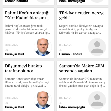
Osman Kandıra
İshak memişoğlu
Rahmi Koç'un anlattığı 
Türkiye nereden nereye 
'Kürt Kadın' fıkrasının 
geldi!
gerçek hikayesi!
Rahmi Koç’un anlattığı ve tepki 
Değerli dostlar, Türkiye'nin savaşta 
çeken Kürt Kadın' fıkrasının gerçek 
olmadığı gibi, yanlış bir algı var. 
hikâyesi Türkiye’de son yıllarda ilginç 
Dünyada hiç bir zaman savaşlar 
bir tartışma...
bitmedi ve bitmeyecek....
08.06.2026
03.06.2026
30
30
Hüseyin Kurt
Osman Kandıra
Düşünmeyi bırakıp 
Samsun'da Makro AVM 
taraftar olunca! 
satışında yapılan 
Hakikatı değil tarafı 
ayrıcalıklı imar plan 
Samsun Kent Haber köşe yazarı 
Samsun'da Torunlar GYO'nun satın 
savunuyorlar!
değişikliği!
Hüseyin Kurt, insanların düşünmeyi 
aldığı eski Makro AVM binasına satış 
bırakıp taraf olduğu için, siyasi 
öncesi yapılan imar plan değişikliği 
tartışmalarda hakikatı değil...
ile rant mı...
03.06.2026
01.06.2026
30
30
Hüseyin Kurt
İshak memişoğlu