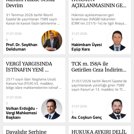
Devrim
AÇIKLANMASININ GERİ 
BIRAKILMASI 
31 Temmuz 2026 tarihli Resmî 
Hükmün açıklanmasının geri 
HÜKÜMLERİNİN 
Gazete’de yayımlanan 7589 sayılı 
bırakılması (HAGB) hükümleri 
Kanun ile kanuni faizin belirlenme 
(CMK’nın 231/5-14) ile ilgili Anayasa 
UYGULANMASINA 
usulünde köklü bir değişikliğe 
Mahkemesi (AYM) peş peşe kısmi ya 
ENGEL KÖTÜ 
gidildi....
da...
31.07.2026
31.07.2026
MUAMELE KABUL 
6
7
EDİLEBİLECEK 
Prof. Dr. Seyithan
Hakimbam Üyesi
SUÇLARDAN NE 
Deliduman
Eyüp Kara
ANLAŞILMALIDIR?
VERGİ YARGISINDA 
TCK m. 158/4 ile 
İSTİNAFIN YENİ 
Getirilen Ceza İndirimi: 
ÇEHRESİ: 2577 SAYILI 
“IBAN 
2577 sayılı İdari Yargılama Usulü 
31/07/2026 tarihli Resmî Gazete’de 
İYUK M.45 DEĞİŞİKLİĞİ 
Dolandırıcılığında” 
Kanunu'nun (İYUK) 45. maddesi, 
yayımlanarak yürürlüğe giren 7589 
bölge idare mahkemelerinin istinaf 
NE GETİRDİ?
Çözüm mü, Yeni 
sayılı Kanun’un 13. maddesi ile TCK 
incelemesi sonunda verebileceği...
m. 158’e dördüncü fıkra...
Sorunların Kapısı mı?
31.07.2026
5
31.07.2026
Volkan Erdoğdu -
Vergi Mahkemesi
5
Başkanı
Av. Coşkun Genç
Davalıdır Şerhine 
HUKUKA AYKIRI DELİL 