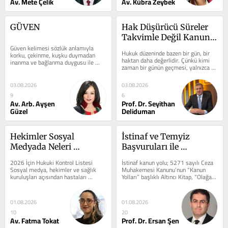
Av. Mete Çelik
Av. Kübra Zeybek
GÜVEN
Hak Düşürücü Süreler 
Takvimle Değil Kanunla 
Güven kelimesi sözlük anlamıyla 
Uzatılır
Hukuk düzeninde bazen bir gün, bir 
korku, çekinme, kuşku duymadan 
haktan daha değerlidir. Çünkü kimi 
inanma ve bağlanma duygusu ile 
zaman bir günün geçmesi, yalnızca 
emniyet ve itimat anlamlarına 
zamanı değil, kamu gücünü de...
gelmektedir....
03.08.2026
03.08.2026
9
6
Av. Arb. Ayşen
Prof. Dr. Seyithan
Güzel
Deliduman
Hekimler Sosyal 
İstinaf ve Temyiz 
Medyada Neleri 
Başvuruları ile 
Paylaşabilir?
Cumhuriyet Savcısının 
2026 İçin Hukuki Kontrol Listesi 
İstinaf kanun yolu; 5271 sayılı Ceza 
Yazılı İsteminin İçeriği
Sosyal medya, hekimler ve sağlık 
Muhakemesi Kanunu’nun “Kanun 
kuruluşları açısından hastaları 
Yolları” başlıklı Altıncı Kitap, “Olağan 
bilgilendiren güçlü bir iletişim...
Kanun Yolları”...
01.08.2026
01.08.2026
10
20
Av. Fatma Tokat
Prof. Dr. Ersan Şen