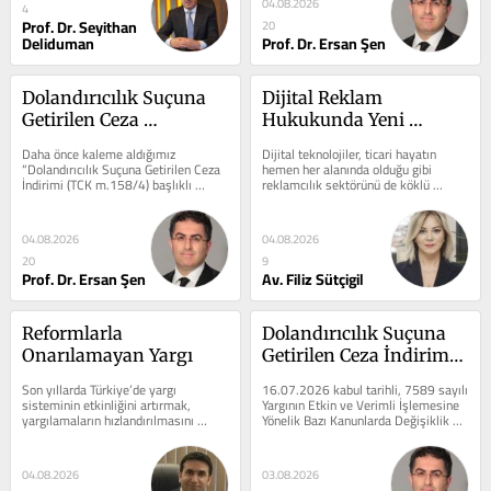
04.08.2026
4
Prof. Dr. Seyithan
20
Deliduman
Prof. Dr. Ersan Şen
Dolandırıcılık Suçuna 
Dijital Reklam 
Getirilen Ceza 
Hukukunda Yeni 
İndiriminin “Lehe 
Dönem: Yapay Zekâ, 
Daha önce kaleme aldığımız 
Dijital teknolojiler, ticari hayatın 
Kanunun Geriye 
Influencer Reklamları 
“Dolandırıcılık Suçuna Getirilen Ceza 
hemen her alanında olduğu gibi 
İndirimi (TCK m.158/4) başlıklı 
reklamcılık sektörünü de köklü 
Yürümesi” Kuralına 
ve Hedefli Reklamcılıkta 
yazımızda; kamuoyunda 12. Yargı...
biçimde değiştirmiştir. Günümüzde...
Göre Değerlendirilmesi
Yeni Kurallar
04.08.2026
04.08.2026
20
9
Prof. Dr. Ersan Şen
Av. Filiz Sütçigil
Reformlarla 
Dolandırıcılık Suçuna 
Onarılamayan Yargı
Getirilen Ceza İndirimi 
(TCK m.158/4)
Son yıllarda Türkiye’de yargı 
16.07.2026 kabul tarihli, 7589 sayılı 
sisteminin etkinliğini artırmak, 
Yargının Etkin ve Verimli İşlemesine 
yargılamaların hızlandırılmasını 
Yönelik Bazı Kanunlarda Değişiklik 
sağlamak, temel hak ve özgürlükler...
Yapılmasına Dair Kanun’un...
04.08.2026
03.08.2026