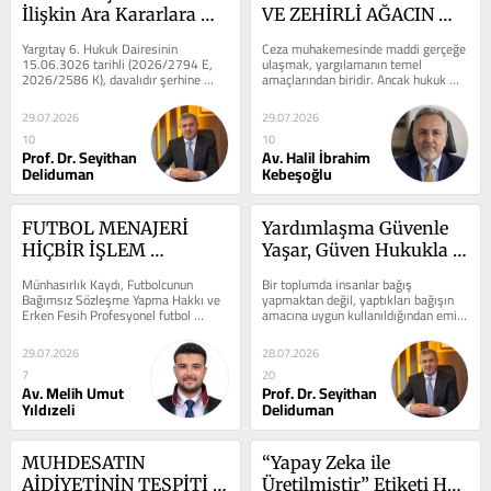
İlişkin Ara Kararlara 
VE ZEHİRLİ AĞACIN 
İstinaf Yolu Açık Olmalı 
MEYVESİ DOKTRİNİ: 
Yargıtay 6. Hukuk Dairesinin 
Ceza muhakemesinde maddi gerçeğe 
mı?
ANAYASA MAHKEMESİ 
15.06.3026 tarihli (2026/2794 E, 
ulaşmak, yargılamanın temel 
2026/2586 K), davalıdır şerhine 
amaçlarından biridir. Ancak hukuk 
VE YARGITAY 
ilişkin ara kararlara karşı istinaf 
devletinde maddi gerçeğe ulaşma 
KARARLARI IŞIĞINDA 
yolunun...
amacı...
29.07.2026
29.07.2026
BİR DEĞERLENDİRME
10
10
Prof. Dr. Seyithan
Av. Halil İbrahim
Deliduman
Kebeşoğlu
FUTBOL MENAJERİ 
Yardımlaşma Güvenle 
HİÇBİR İŞLEM 
Yaşar, Güven Hukukla 
YAPMADAN ÜCRETE 
Korunur
Münhasırlık Kaydı, Futbolcunun 
Bir toplumda insanlar bağış 
HAK KAZANABİLİR Mİ?
Bağımsız Sözleşme Yapma Hakkı ve 
yapmaktan değil, yaptıkları bağışın 
Erken Fesih Profesyonel futbol 
amacına uygun kullanıldığından emin 
sektöründe menajerler; 
olamamaktan endişe etmeye...
futbolcuların...
29.07.2026
28.07.2026
7
20
Av. Melih Umut
Prof. Dr. Seyithan
Yıldızeli
Deliduman
MUHDESATIN 
“Yapay Zeka ile 
AİDİYETİNİN TESPİTİ 
Üretilmiştir” Etiketi Her 