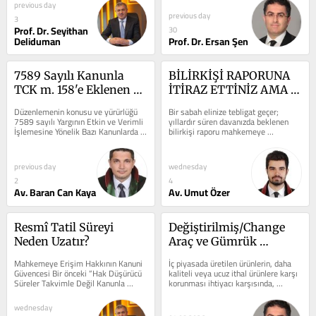
niteliğe bürünür....
Güçlendirilmesine Dair...
previous day
previous day
3
Prof. Dr. Seyithan
30
Deliduman
Prof. Dr. Ersan Şen
7589 Sayılı Kanunla 
BİLİRKİŞİ RAPORUNA 
TCK m. 158'e Eklenen 
İTİRAZ ETTİNİZ AMA 
Dördüncü Fıkranın Kısa 
EK RAPOR DA AYNI MI 
Düzenlemenin konusu ve yürürlüğü 
Bir sabah elinize tebligat geçer; 
Bir Değerlendirmesi
GELDİ?
7589 sayılı Yargının Etkin ve Verimli 
yıllardır süren davanızda beklenen 
İşlemesine Yönelik Bazı Kanunlarda 
bilirkişi raporu mahkemeye 
Değişiklik Yapılmasına...
sunulmuştur. Raporu açarsınız, 
ancak...
previous day
wednesday
2
4
Av. Baran Can Kaya
Av. Umut Özer
Resmî Tatil Süreyi 
Değiştirilmiş/Change 
Neden Uzatır?
Araç ve Gümrük 
İşlemlerine Tabi 
Mahkemeye Erişim Hakkının Kanuni 
İç piyasada üretilen ürünlerin, daha 
Tutmadan Ülkeye Eşya 
Güvencesi Bir önceki “Hak Düşürücü 
kaliteli veya ucuz ithal ürünlere karşı 
Süreler Takvimle Değil Kanunla 
korunması ihtiyacı karşısında, 
Sokma Suçu
Uzatılır” başlıklı...
gümrük işlemlerinin ve...
wednesday