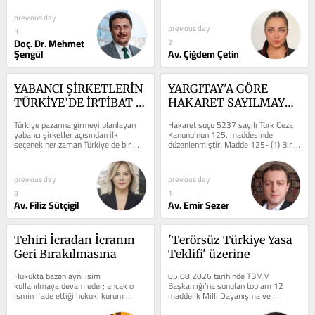
söz konu malvarlığı değerleri ile 
çocukların suç işlemesi ve...
SAĞLARARASI BİR 
KORUR
ilgili...
previous day
TASARRUFLA GERİ 
previous day
3
ALMASI VE SONUÇLARI
Doç. Dr. Mehmet
2
Şengül
Av. Çiğdem Çetin
YABANCI ŞİRKETLERİN 
YARGITAY'A GÖRE 
TÜRKİYE’DE İRTİBAT 
HAKARET SAYILMAYAN 
BÜROSU KURMASI: 
SÖZLER
Türkiye pazarına girmeyi planlayan 
Hakaret suçu 5237 sayılı Türk Ceza 
HUKUKİ ÇERÇEVE, 
yabancı şirketler açısından ilk 
Kanunu'nun 125. maddesinde 
seçenek her zaman Türkiye’de bir 
düzenlenmiştir. Madde 125- (1) Bir 
FAALİYET SINIRLARI 
sermaye şirketi kurmak veya şube...
kimseye onur, şeref ve saygınlığını...
VE HUKUKİ 
DANIŞMANLIĞIN 
previous day
previous day
ÖNEMİ
3
1
Av. Filiz Sütçigil
Av. Emir Sezer
Tehiri İcradan İcranın 
'Terörsüz Türkiye Yasa 
Geri Bırakılmasına
Teklifi' üzerine
Hukukta bazen aynı isim 
05.08.2026 tarihinde TBMM 
kullanılmaya devam eder; ancak o 
Başkanlığı’na sunulan toplam 12 
ismin ifade ettiği hukuki kurum 
maddelik Milli Dayanışma ve 
zaman içinde tamamen farklı bir 
Toplumsal Bütünleşmenin 