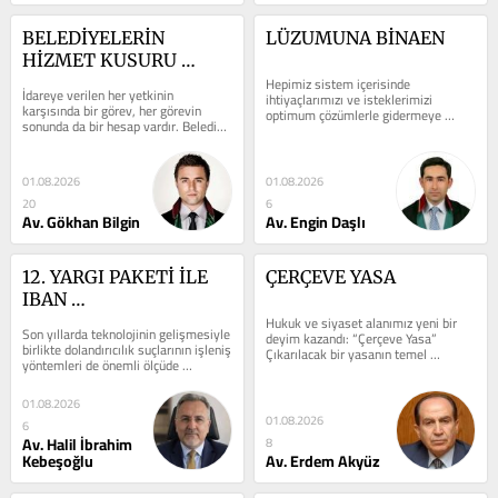
BELEDİYELERİN 
LÜZUMUNA BİNAEN
HİZMET KUSURU 
NEDENİYLE TAZMİNAT 
Hepimiz sistem içerisinde 
İdareye verilen her yetkinin 
ihtiyaçlarımızı ve isteklerimizi 
ÖDEMESİ GEREKEN 
karşısında bir görev, her görevin 
optimum çözümlerle gidermeye 
sonunda da bir hesap vardır. Belediye 
DURUMLAR
çalışıyoruz. Tabi, her bireyin optimum 
yolu açıyorsa güvenli tutacak, suyu...
çözümü...
01.08.2026
01.08.2026
20
6
Av. Gökhan Bilgin
Av. Engin Daşlı
12. YARGI PAKETİ İLE 
ÇERÇEVE YASA
IBAN 
KULLANDIRANLARA 
Hukuk ve siyaset alanımız yeni bir 
Son yıllarda teknolojinin gelişmesiyle 
deyim kazandı: “Çerçeve Yasa” 
CEZA İNDİRİMİ 
birlikte dolandırıcılık suçlarının işleniş 
Çıkarılacak bir yasanın temel 
yöntemleri de önemli ölçüde 
DÜZENLEMESİ: 
kurallarını, kapsama alanını açık ve...
değişmiştir....
KAPSAMI, ŞARTLARI 
01.08.2026
VE UYGULAMADAKİ 
01.08.2026
6
MUHTEMEL 
Av. Halil İbrahim
8
SORUNLAR
Kebeşoğlu
Av. Erdem Akyüz