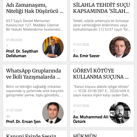
Adı Zamanaşımı, 
SİLAHLA TEHDİT SUÇU 
Niteliği Hak Düşürücü 
KAPSAMINDA 'SİLAH' 
Süre
KAVRAMI VE YARGITAY 
657 Sayılı Devlet Memurları 
Tehdit, sözlük anlamıyla bir kimseye 
KARARLARI
Kanunu’nun 127. Maddesi Üzerine 
zarar verileceğinin bildirilmesi veya 
Bir Hukuki Nitelendirme İncelemesi 
korkutulmasıdır. [1] 5237 sayılı Türk 
“Bir hukuki kurumun niteliğini, ona 
Ceza Kanunu'nun 106....
verilen...
01.08.2026
31.07.2026
7
Prof. Dr. Seyithan
5
Deliduman
Av. Emir Sezer
WhatsApp Gruplarında 
GÖREVİ KÖTÜYE 
ve İkili Yazışmalarda 
KULLANMA SUÇUNA 
Yer Alan Mesajlara 
DAİR - II
Bilim ve tekniğin sağladığı imkanlar 
"Kanun koyucu abesle iştigal etmez." 
Kullanıcı Müdahalesi
sayesinde iş yerlerinde artık karşılıklı 
— YCGK 2018/287 E., 2020/409 K. 
görüşmeler yerine; toplu görüntülü, 
sayılı karara ilişkin karşı oydan Daha 
sesli veya...
önce bu sitede kaleme...
31.07.2026
31.07.2026
7
Av. Muhammed Ali
30
Prof. Dr. Ersan Şen
Öztürk
Kanuni Faizde Sessiz 
HÜKMÜN 