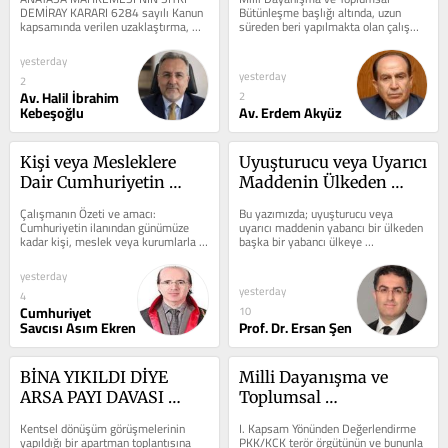
İTİRAZDA KALIP 
DEMİRAY KARARI 6284 sayılı Kanun 
Bütünleşme başlığı altında, uzun 
kapsamında verilen uzaklaştırma, 
süreden beri yapılmakta olan çalışma 
GEREKÇE YETERLİ Mİ?
yaklaşmama ve iletişim araçlarıyla...
ve hareketler toplumda bir takım...
yesterday
yesterday
2
Av. Halil İbrahim
2
Kebeşoğlu
Av. Erdem Akyüz
Kişi veya Mesleklere 
Uyuşturucu veya Uyarıcı 
Dair Cumhuriyetin 
Maddenin Ülkeden 
İlanından Günümüze 
Transit Geçişi 
Çalışmanın Özeti ve amacı: 
Bu yazımızda; uyuşturucu veya 
KANUNLARDAKİ ÖZEL 
Durumunda Failin Ceza 
Cumhuriyetin ilanından günümüze 
uyarıcı maddenin yabancı bir ülkeden 
kadar kişi, meslek veya kurumlarla 
başka bir yabancı ülkeye 
DÜZENLEMELER
Sorumluluğu ile İthalin 
ilgili olarak mevzuatımızda yer alan 
götürülürken Türkiye’nin transit...
Oluşma Anı
hem...
yesterday
yesterday
4
Cumhuriyet
10
Savcısı Asım Ekren
Prof. Dr. Ersan Şen
BİNA YIKILDI DİYE 
Milli Dayanışma ve 
ARSA PAYI DAVASI 
Toplumsal 
BİTMEZ: HUKUK 
Bütünleşmenin 
Kentsel dönüşüm görüşmelerinin 
I. Kapsam Yönünden Değerlendirme 
GENEL KURULU'NDAN 
Güçlendirilmesine Dair 
yapıldığı bir apartman toplantısına 
PKK/KCK terör örgütünün ve bununla 