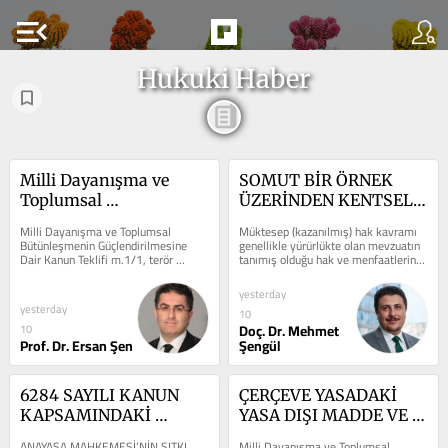
menu_open
Hukuki Haber
Milli Dayanışma ve 
SOMUT BİR ÖRNEK 
Toplumsal 
ÜZERİNDEN KENTSEL 
Bütünleşmenin 
DÖNÜŞÜMDE 
Milli Dayanışma ve Toplumsal 
Müktesep (kazanılmış) hak kavramı 
Güçlendirilmesine Dair 
MÜKTESEP 
Bütünleşmenin Güçlendirilmesine 
genellikle yürürlükte olan mevzuatın 
Dair Kanun Teklifi m.1/1, terör 
tanımış olduğu hak ve menfaatlerin 
Kanun Teklifinin 
(KAZANILMIŞ) HAK ve 
örgütünün tüm varlığına son verdiği 
daha sonradan yapılacak...
Değerlendirilmesi - 2
SONUÇLARI
ve...
yesterday
yesterday
10
Doç. Dr. Mehmet
10
Prof. Dr. Ersan Şen
Şengül
6284 SAYILI KANUN 
ÇERÇEVE YASADAKİ 
KAPSAMINDAKİ 
YASA DIŞI MADDE VE 
TEDBİR KARARLARINA 
UYGULAMALAR
ANAYASA MAHKEMESİ’NİN SITKI 
Milli Dayanışma ve Toplumsal 