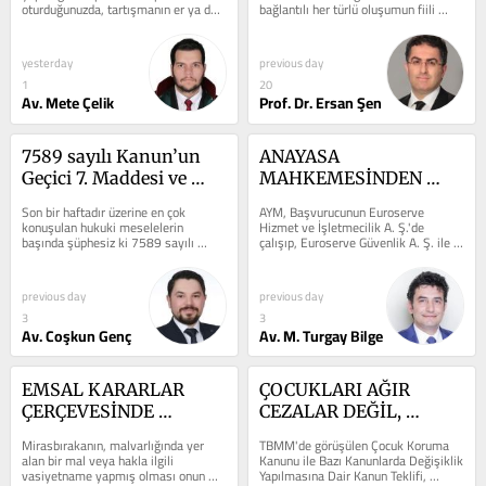
oturduğunuzda, tartışmanın er ya da 
bağlantılı her türlü oluşumun fiili 
KENTSEL DÖNÜŞÜME 
Kanun Teklifinin 
geç aynı yere geldiğini...
varlığına son verdiğinin ve...
AYAR
Değerlendirilmesi
yesterday
previous day
1
20
Av. Mete Çelik
Prof. Dr. Ersan Şen
7589 sayılı Kanun’un 
ANAYASA 
Geçici 7. Maddesi ve 
MAHKEMESİNDEN 
İnfazın Durdurulması: 
ARABULUCULUKLA 
Son bir haftadır üzerine en çok 
AYM, Başvurucunun Euroserve 
Zarar Giderimi Şart Mı?
İLGİLİ HATALI HAK 
konuşulan hukuki meselelerin 
Hizmet ve İşletmecilik A. Ş.'de 
başında şüphesiz ki 7589 sayılı 
çalışıp, Euroserve Güvenlik A. Ş. ile 
İHLALİ KARARI
Yargının Etkin ve Verimli 
yürüttüğü zorunlu arabuluculuk...
İşlemesine...
previous day
previous day
3
3
Av. Coşkun Genç
Av. M. Turgay Bilge
EMSAL KARARLAR 
ÇOCUKLARI AĞIR 
ÇERÇEVESİNDE 
CEZALAR DEĞİL, 
MİRASBIRAKANIN 
GÜÇLÜ BİR ADALET 
Mirasbırakanın, malvarlığında yer 
TBMM'de görüşülen Çocuk Koruma 
VASİYETNAMEDEKİ 
SİSTEMİ VE SOSYAL 
alan bir mal veya hakla ilgili 
Kanunu ile Bazı Kanunlarda Değişiklik 
vasiyetname yapmış olması onun 
Yapılmasına Dair Kanun Teklifi, 
TASARRUFUNU 
HUKUK DEVLETİ 