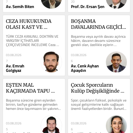
7
20
Av. Semih Biten
Prof. Dr. Ersan Şen
CEZA HUKUKUNDA 
BOŞANMA 
OLASI KAST VE 
DAVALARINDA GEÇİCİ 
BİLİNÇLİ TAKSİR 
HUKUKÎ KORUMALARA 
TÜRK CEZA KANUNU, DOKTRİN VE 
Boşanma veya ayrılık davası açılınca 
AYRIMI
İLİŞKİN SORUNLAR
YARGITAY İÇTİHATLARI 
hâkim, davanın devamı süresince 
ÇERÇEVESİNDE İNCELEME Ceza 
gerekli olan, özellikle eşlerin 
hukukunda manevi unsur, suçun 
barınmasına, geçimine, eşlerin...
oluşumunda belirleyici...
03.08.2026
03.08.2026
7
6
Av. Emrah
Av. Cenk Ayhan
Golgiyaz
Apaydın
EŞTEN MAL 
Çocuk Sporcuların 
KAÇIRMADA TAPU 
Kulüp Değişikliğinde 
İPTALİ DEĞİL HACİZ 
Çocuğun Üstün Yararı 
Boşanma sürecine giren eşlerden 
Spor; çocukların fiziksel, psikolojik ve 
YETKİSİ: HUKUK 
ve Görüşünün Hukuki 
birinin, tasfiye gündeme gelmeden 
sosyal gelişimlerine katkı sağlayan 
hemen önce taşınmazını bir yakınına 
önemli faaliyetlerden biridir. Bununla 
GENEL KURULU'NUN 
Önemi
ya da güvendiği bir üçüncü...
birlikte çocukların...
MUVAZAA ÇİZGİSİ
03.08.2026
03.08.2026
5
6