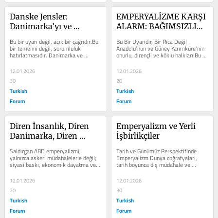
Danske Jensler: 
EMPERYALİZME KARŞI 
Danimarka’yı ve 
ALARM: BAĞIMSIZLIK, 
Grönland’ı Savunmaya 
ONUR VE KENDİ 
Bu bir uyarı değil, açık bir çağrıdır.Bu 
Bu Bir Uyarıdır, Bir Rica Değil 
Hazır Olun – Vatanı 
KADERİNİ TAYİN ET
bir temenni değil, sorumluluk 
Anadolu’nun ve Güney Yarımküre’nin 
hatırlatmasıdır. Danimarka ve 
onurlu, dirençli ve köklü halkları!Bu 
Savunmak En Şerefli 
Grönland’a yönelen tehditler,...
metin bir temenni değil, bir...
Onurdur
12.01.2026
12.01.2026
30
20
Turkish
Turkish
Forum
Forum
Diren İnsanlık, Diren 
Emperyalizm ve Yerli 
Danimarka, Diren 
İşbirlikçiler
Grönland
Saldırgan ABD emperyalizmi, 
Tarih ve Günümüz Perspektifinde 
yalnızca askeri müdahalelerle değil; 
Emperyalizm Dünya coğrafyaları, 
siyasi baskı, ekonomik dayatma ve 
tarih boyunca dış müdahale ve 
diplomatik tehditlerle de dünya 
emperyalist etki altında kalmış 
halklarının...
topluluklara...
12.01.2026
12.01.2026
20
30
Turkish
Turkish
Forum
Forum