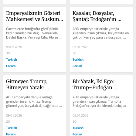
Emperyalizmin Gösteri 
Kasalar, Dosyalar, 
Mahkemesi ve Suskun 
Şantaj: Erdoğan’ın 
Aydınların Tiyatro 
Dışarıdaki Serveti, 
Gazetelerde fotoğrafta gördüğünüz 
ABD emperyalistleriyle yatağa 
Sahnesi
Trump’ın Elindeki Koz
kadın sıradan biri değil: Venezuela 
girenden insan çıkmaz; bu yatakta en 
Devlet Başkanı’nın eşi Cilia  Flores 
çok biriken şey para ve dosyadır. 
— ABD tarafından...
Erdoğan’ın dışarıdaki mal...
09.01.2026
09.01.2026
30
30
Turkish
Turkish
Forum
Forum
Gitmeyen Trump, 
Bir Yatak, İki Ego: 
Bitmeyen Yatak: 
Trump–Erdoğan 
Erdoğan’la Süregelen 
Arasında Zülmün 
ABD emperyalistleriyle yatağa 
ABD emperyalistleriyle yatağa 
Zülüm İttifakı
Diplomatik Tarihi
girenden insan çıkmaz; Trump 
girenden insan çıkmaz; Trump’la 
gitmediyse, bu yatak da dağılmadı 
Erdoğan’ın aynı denklemde buluştuğu 
demektir. Bugün Trump–Erdoğan 
yerde ise kurumsal ciddiyet hiç...
hattı,...
09.01.2026
09.01.2026
20
30
Turkish
Turkish
Forum
Forum