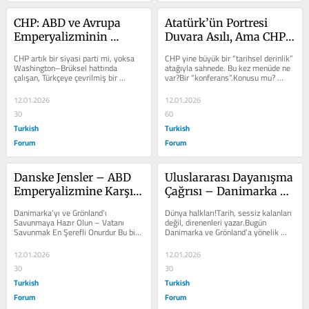
CHP: ABD ve Avrupa 
Atatürk’ün Portresi 
Emperyalizminin 
Duvara Asılı, Ama CHP 
“Nazik” Beşinci Kolu 
‘nin Siyaseti 
CHP artık bir siyasi parti mi, yoksa 
CHP yine büyük bir “tarihsel derinlik” 
mu?
Washington’dan
Washington–Brüksel hattında 
atağıyla sahnede. Bu kez menüde ne 
çalışan, Türkçeye çevrilmiş bir 
var?Bir “konferans”.Konusu mu? 
politika broşürü mü — ayırt etmek...
Türkiye’yi “Kürtler...
12.01.2026
12.01.2026
30
60
Turkish
Turkish
Forum
Forum
Danske Jensler – ABD 
Uluslararası Dayanışma 
Emperyalizmine Karşı 
Çağrısı – Danimarka ve 
Ayağa Kalkın
Grönland’ı Savunmaya 
Danimarka’yı ve Grönland’ı 
Dünya halkları!Tarih, sessiz kalanları 
Hazır Olun
Savunmaya Hazır Olun – Vatanı 
değil, direnenleri yazar.Bugün 
Savunmak En Şerefli Onurdur Bu bir 
Danimarka ve Grönland’a yönelik 
metin değil; tarihe bırakılan bir...
tehditler, yalnızca bölgesel bir...
12.01.2026
12.01.2026
30
30
Turkish
Turkish
Forum
Forum