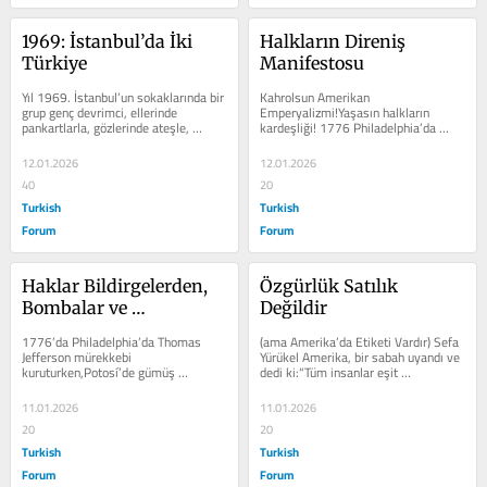
1969: İstanbul’da İki 
Halkların Direniş 
Türkiye
Manifestosu
Yıl 1969. İstanbul’un sokaklarında bir 
Kahrolsun Amerikan 
grup genç devrimci, ellerinde 
Emperyalizmi!Yaşasın halkların 
pankartlarla, gözlerinde ateşle, 
kardeşliği! 1776 Philadelphia’da 
“Yankee Go Home!” diye...
“tüm insanlar eşittir” dediler,ama 
Haiti’de köleler...
12.01.2026
12.01.2026
40
20
Turkish
Turkish
Forum
Forum
Haklar Bildirgelerden, 
Özgürlük Satılık 
Bombalar ve 
Değildir
Ambargolardan Geçer
1776’da Philadelphia’da Thomas 
(ama Amerika’da Etiketi Vardır) Sefa 
Jefferson mürekkebi 
Yürükel Amerika, bir sabah uyandı ve 
kuruturken,Potosí’de gümüş 
dedi ki:“Tüm insanlar eşit 
damarları hâlâ kanıyordu.“Tüm 
yaratılmıştır.”Bu cümle o kadar...
insanlar eşittir”...
11.01.2026
11.01.2026
20
20
Turkish
Turkish
Forum
Forum