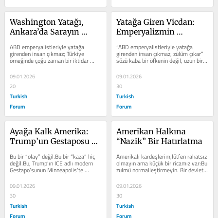
Washington Yatağı, 
Yatağa Giren Vicdan: 
Ankara’da Sarayın 
Emperyalizmin 
Zülmü
Çarşafında Zülüm
ABD emperyalistleriyle yatağa 
“ABD emperyalistleriyle yatağa 
girenden insan çıkmaz; Türkiye 
girenden insan çıkmaz, zülüm çıkar” 
örneğinde çoğu zaman bir iktidar 
sözü kaba bir öfkenin değil, uzun bir 
refleksi, bir yönetme alışkanlığı, en...
hafızanın ürünüdür. Bu...
09.01.2026
09.01.2026
20
30
Turkish
Turkish
Forum
Forum
Ayağa Kalk Amerika: 
Amerikan Halkına 
Trump’un Gestaposu 
“Nazik” Bir Hatırlatma
ICE Katletti, Sen Sessiz 
Bu bir “olay” değil.Bu bir “kaza” hiç 
Amerikalı kardeşlerim,lütfen rahatsız 
Kalma
değil.Bu, Trump’ın ICE adlı modern 
olmayın ama küçük bir ricamız var:Bu 
Gestapo’sunun Minneapolis’te 
zulmü normalleştirmeyin. Bir devlet 
işlediği açık bir...
kurumu, mahkeme zahmetine...
09.01.2026
09.01.2026
30
30
Turkish
Turkish
Forum
Forum