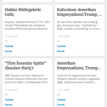
Haklar Bildirgelerle 
Kahrolsun Amerikan 
Gelir,
Emperyalizmi:Trump, 
ICE ve Sınırda 
Kayıplar Toprakla Gömülür1776. Sefa 
Bir zamanlar Galeano’nun anlattığı 
“Özgürlük” Hikâyeleri
Yürükel Philadelphia’da mürekkep 
gibi, Amerika kıtası “keşfedilmiş” 
kururken,Potosí’de gümüş damarları 
değil, sürekli sömürülmüş ve sayısız 
hâlâ kanıyordu.Kuzeyde...
kez...
11.01.2026
11.01.2026
30
20
Turkish
Turkish
Forum
Forum
“Tüm İnsanlar Eşittir” 
Amerikan 
(Bazıları Hariç):
Emperyalizmi, Trump–
ICE Rejimi ve Devletin 
ABD Devrimi ve İnsan Haklarının 
Gramsci’nin hegemonya kavramı, 
Hegemonik Mantığı:Bir 
Sınıfsal Hikâyesi Amerikan Devrimi, 
iktidarın yalnızca zorlayıcı aygıtlarla 
tarihin en iddialı cümlelerinden biriyle 
değil, toplumsal rızanın üretimi 
Gramsci–Althusser 
başlar:“Tüm insanlar eşit...
yoluyla sürdürüldüğünü...
Okuması
11.01.2026
11.01.2026
30
20
Turkish
Turkish
Forum
Forum