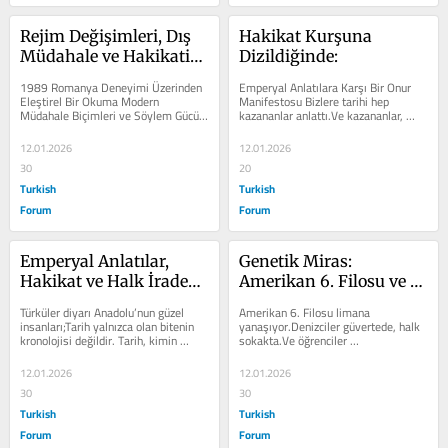
Rejim Değişimleri, Dış 
Hakikat Kurşuna 
Müdahale ve Hakikatin 
Dizildiğinde:
İnşası
1989 Romanya Deneyimi Üzerinden 
Emperyal Anlatılara Karşı Bir Onur 
Eleştirel Bir Okuma Modern 
Manifestosu Bizlere tarihi hep 
Müdahale Biçimleri ve Söylem Gücü 
kazananlar anlattı.Ve kazananlar, 
Soğuk Savaş’ın son döneminden 
çoğu zaman en çok yalan söyleyenler 
itibaren...
oldu....
12.01.2026
12.01.2026
30
20
Turkish
Turkish
Forum
Forum
Emperyal Anlatılar, 
Genetik Miras: 
Hakikat ve Halk İradesi 
Amerikan 6. Filosu ve 
Üzerine
AKP’li Kafa
Türküler diyarı Anadolu’nun güzel 
Amerikan 6. Filosu limana 
insanları;Tarih yalnızca olan bitenin 
yanaşıyor.Denizciler güvertede, halk 
kronolojisi değildir. Tarih, kimin 
sokakta.Ve öğrenciler 
anlattığına göre şekil alan...
bağırıyor:“Yankee Go Home!” O anda 
bazıları...
12.01.2026
12.01.2026
30
30
Turkish
Turkish
Forum
Forum