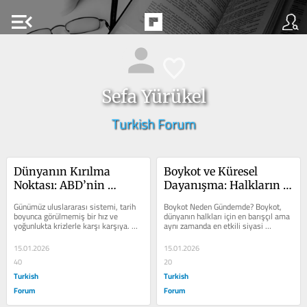
menu_open
Sefa Yürükel
Turkish Forum
Dünyanın Kırılma 
Boykot ve Küresel 
Noktası: ABD’nin 
Dayanışma: Halkların 
Küresel Müdahalesi ve 
Danimarka ve 
Günümüz uluslararası sistemi, tarih 
Boykot Neden Gündemde? Boykot, 
BM’nin Sınavı
Grönland’a Karşı 
boyunca görülmemiş bir hız ve 
dünyanın halkları için en barışçıl ama 
yoğunlukta krizlerle karşı karşıya. 
aynı zamanda en etkili siyasi 
Sorumluluğu
ABD’nin askeri, diplomatik ve...
araçlardan biridir. Şiddet,...
15.01.2026
15.01.2026
40
20
Turkish
Turkish
Forum
Forum