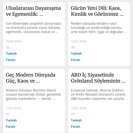
Uluslararası Dayanışma 
Gücün Yeni Dili: Kaos, 
ve Egemenlik: 
Kimlik ve Görünmez 
Danimarka ve 
Mutabakat Üzerinden 
Son dönemdeki jeopolitik tartışmalar 
Modern dünyada iktidarın nasıl 
Grönland’ın 
Geç Modern İktidarın 
ve Grönland’a yönelik siyasi baskılar, 
kurulduğu ve sürdürüldüğü sorusu, 
egemenlik, uluslararası hukuk ve 
artık klasik fetih, işgal ve doğrudan 
Savunmasının Güncel 
İşleyişi
kurallara dayalı uluslararası...
tahakküm modelleriyle...
Jeopolitik Bağlamda 
14.01.2026
13.01.2026
Analizi
30
30
Turkish
Turkish
Forum
Forum
Geç Modern Dünyada 
ABD İç Siyasetinde 
Güç, Kaos ve 
Grönland Söyleminin 
Kimliklerin 
Arka Planı
İktidarın Dönüşen Biçimleri Klasik 
Emperyal Gelenek, Monroe Doktrini 
Araçsallaştırılması 
siyaset teorilerinde iktidar, genellikle 
ve Arktik Rekabet Grönland’a yönelik 
görünür merkezlerle — devlet, 
ABD kaynaklı söylemler, ani çıkışlar 
Üzerine
hükümet, ordu —...
ya da “uçuk fikirler”...
13.01.2026
13.01.2026
20
20
Turkish
Turkish
Forum
Forum