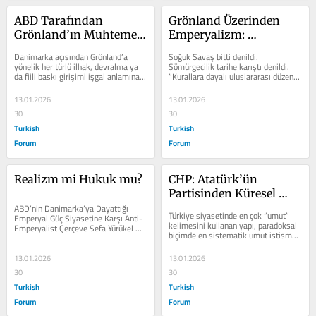
ABD Tarafından 
Grönland Üzerinden 
Grönland’ın Muhtemel 
Emperyalizm: 
İşgali Kabul Edilemez: 
NATO’nun Sessizliği, 
Danimarka açısından Grönland’a 
Soğuk Savaş bitti denildi. 
Danimarka’nın Meşru 
Danimarka’nın Sınavı
yönelik her türlü ilhak, devralma ya 
Sömürgecilik tarihe karıştı denildi. 
da fiili baskı girişimi işgal anlamına 
“Kurallara dayalı uluslararası düzen” 
Hak ve Yetkileri
gelir ve uluslararası hukukta...
masalı anlatıldı. Ama Grönland...
13.01.2026
13.01.2026
30
30
Turkish
Turkish
Forum
Forum
Realizm mi Hukuk mu?
CHP: Atatürk’ün 
Partisinden Küresel 
ABD’nin Danimarka’ya Dayattığı 
Proje Muhalefetine
Türkiye siyasetinde en çok “umut” 
Emperyal Güç Siyasetine Karşı Anti-
kelimesini kullanan yapı, paradoksal 
Emperyalist Çerçeve Sefa Yürükel 
biçimde en sistematik umut istismarı 
Grönland tartışmasının özü,...
yapan yapı hâline gelmiştir:...
13.01.2026
13.01.2026
30
30
Turkish
Turkish
Forum
Forum