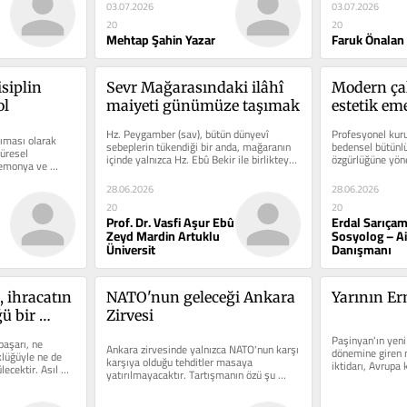
03.07.2026
03.07.2026
20
20
Mehtap Şahin Yazar
Faruk Önalan
iplin 
Sevr Mağarasındaki ilâhî 
Modern ça
ol
maiyeti günümüze taşımak
estetik eme
değer olar
Hz. Peygamber (sav), bütün dünyevî 
Profesyonel kuru
ması olarak 
sebeplerin tükendiği bir anda, mağaranın 
bedensel bütünlü
üresel 
içinde yalnızca Hz. Ebû Bekir ile birlikteydi. 
özgürlüğüne yöne
egemonya ve 
Düşmanlar ise...
o ince sınır nered
..
28.06.2026
28.06.2026
20
20
Prof. Dr. Vasfi Aşur Ebû
Erdal Sarıça
Zeyd Mardin Artuklu
Sosyolog – Ai
Üniversit
Danışmanı
 ihracatın 
NATO'nun geleceği Ankara 
Yarının Er
 bir 
Zirvesi
ün mü?
Paşinyan'ın yeni 
aşarı, ne 
Ankara zirvesinde yalnızca NATO'nun karşı 
dönemine giren 
lüğüyle ne de 
karşıya olduğu tehditler masaya 
iktidarı, Avrupa 
ecektir. Asıl 
yatırılmayacaktır. Tartışmanın özü şu 
ve dünyaya...
sorular etrafında...