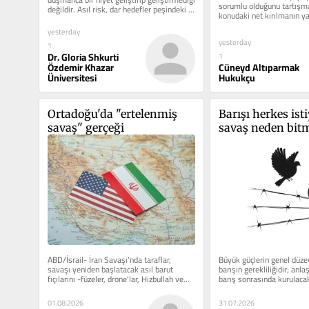
sorumlu olduğunu tartışma
değildir. Asıl risk, dar hedefler peşindeki 
konudaki net kırılmanın ya
sistemlerin,...
temel husus...
yesterday
yesterday
1
Dr. Gloria Shkurti
1
Cüneyd Altıparmak
Özdemir Khazar
Hukukçu
Üniversitesi
Ortadoğu'da "ertelenmiş 
Barışı herkes isti
savaş" gerçeği
savaş neden bitm
Gazze, İran ve b
güçlerin kayıp ba
ABD/İsrail- İran Savaşı'nda taraflar, 
Büyük güçlerin genel düzey
savaşı yeniden başlatacak asıl barut 
barışın gerekliliğidir; anla
fıçılarını -füzeler, drone'lar, Hizbullah ve...
barış sonrasında kurulaca
01.08.2026
31.07.2026