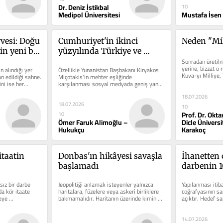
Dr. Deniz İstikbal
10
Medipol Üniversitesi
Mustafa İsen
esi: Doğu 
Cumhuriyet'in ikinci 
Neden "Mil
n yeni bir 
yüzyılında Türkiye ve 
NATO
Sonradan üretil
yerine, bizzat o 
 alındığı yer 
Özellikle Yunanistan Başbakanı Kiryakos 
Kuva-yı Milliye, 
an edildiği sahne. 
Miçotakis'in mehter eşliğinde 
Milli, Müdafaa-i.
ini ise her...
karşılanması sosyal medyada geniş yankı 
buldu. Ancak zirvenin...
18.07.2026
18.07.2026
10
Prof. Dr. Okt
10
Ömer Faruk Alimoğlu –
Dicle Üniversi
Hukukçu
Karakoç
taatin 
Donbas'ın hikâyesi savaşla 
İhanetten 
başlamadı
darbenin 10
Tehdit bitt
z bir darbe 
Jeopolitiği anlamak isteyenler yalnızca 
Yapılanması itiba
a kör itaate 
haritalara, füzelere veya askerî birliklere 
coğrafyasının sa
eye 
bakmamalıdır. Haritanın üzerinde kimin 
açıktır. Hedef s
yaşadığına, o...
ülkede var...
14.07.2026