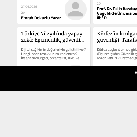
20
27.06.2026
Prof. Dr. Pelin Karatay
Gögüldicle Üniversite
20
Emrah Dokuzlu Yazar
İibf D
Türkiye Yüzyılı'nda yapay 
Körfez'in kırılgan
zekâ: Egemenlik, güvenlik 
güvenliği: Tarafsı
ve insan onuru
lüks mü?
Dijital çağ kimin değerleriyle geliştiriliyor? 
Körfez başkentlerinde gid
Hangi insan tasavvuruna yaslanıyor? 
düşünce şudur: Güvenlik ga
İnsana sömürgeci, oryantalist, ırkçı ve 
öngörülebilirlik üretmediği
ayrımcı bir...
koruyucu bir...
21.06.2026
21.06.2026
20
20
Dr. Muhammed Ersin
Dr. Ahmet Erkam Selv
Toy Yazar
Gazi Üniversitesi