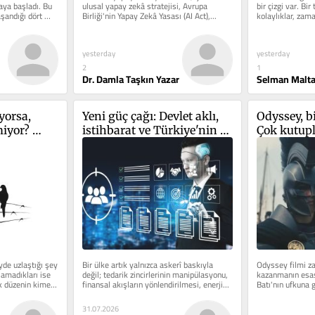
ya başladı. Bu 
ulusal yapay zekâ stratejisi, Avrupa 
bir çizgi var. Bir
şandığı dört 
Birliği'nin Yapay Zekâ Yasası (AI Act),...
kolaylıklar, zama
düşünme ve...
yesterday
yesterday
2
1
Dr. Damla Taşkın Yazar
Selman Malta
yorsa, 
Yeni güç çağı: Devlet aklı, 
Odyssey, bi
iyor? 
istihbarat ve Türkiye'nin 
Çok kutupl
üyük 
stratejik geleceği
dijital tek
rışı
ideolojisi
de uzlaştığı şey 
Bir ülke artık yalnızca askerî baskıyla 
Odyssey filmi zaf
şamadıkları ise 
değil; tedarik zincirlerinin manipülasyonu, 
kazanmanın esas 
k düzenin kime...
finansal akışların yönlendirilmesi, enerji...
Batı'nın ufkuna g
hasar...
31.07.2026