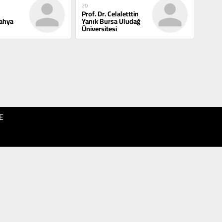
20
Prof. Dr. Celaletttin
ahya
Yanık Bursa Uludağ
Üniversitesi
E