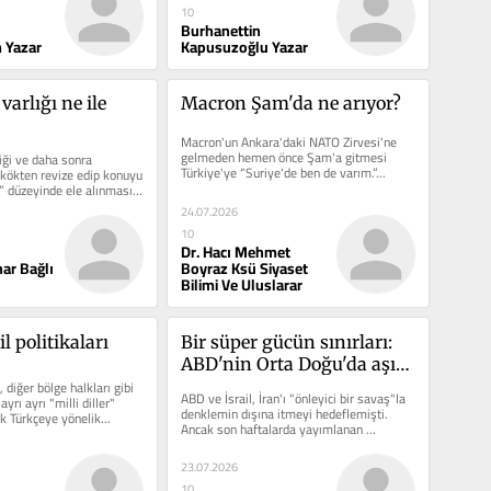
10
Burhanettin
m Yazar
Kapusuzoğlu Yazar
arlığı ne ile 
Macron Şam'da ne arıyor?
Macron'un Ankara'daki NATO Zirvesi'ne 
gelmeden hemen önce Şam'a gitmesi 
iği ve daha sonra 
Türkiye'ye “Suriye'de ben de varım.”...
e kökten revize edip konuyu 
 düzeyinde ele alınmasını 
24.07.2026
10
Dr. Hacı Mehmet
har Bağlı
Boyraz Ksü Siyaset
Bilimi Ve Uluslarar
l politikaları
Bir süper gücün sınırları: 
ABD'nin Orta Doğu'da aşırı 
, diğer bölge halkları gibi 
yayılması ve yanlış 
ABD ve İsrail, İran'ı "önleyici bir savaş"la 
ayrı ayrı "milli diller" 
hesaplanan İran Savaşı
denklemin dışına itmeyi hedeflemişti. 
k Türkçeye yönelik...
Ancak son haftalarda yayımlanan 
analizler,...
23.07.2026
10