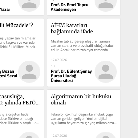
Prof. Dr. Emel Topcu
 Yazar
Akademisyen
lî Mücadele"?
AİHM kararları 
bağlamında ifade 
miş yapay tanımlamalar 
özgürlüğü, kutsala saygı ve 
Mizahın tabiatı gereği eleştirel, zaman 
ruhu taşıyan ve var eden 
mizah
zaman sarsıcı ve provokatif olduğu kabul 
Tekâlif-i Milliye, Misak-ı 
edilir. Ancak her mizah aynı zamanda 
..
hukuk tarafından...
17.07.2026
10
ay Bozan
Prof. Dr. Bülent Şenay
tesi Sezai
Bursa Uludağ
Üniversitesi
casusluğa, 
Algoritmanın bir hukuku 
. yılında FETÖ: 
olmalı
i mi?
rıyla örgütün hedef 
Teknoloji çok hızlı değişirken hukuk çoğu 
dece Türkiye olmadığı 
zaman geriden geliyor. Yeni bir dijital 
adece Türkiye olsaydı 170 
uygulama hayatımıza giriyor, milyonlarca 
insan tarafından...
12.07.2026