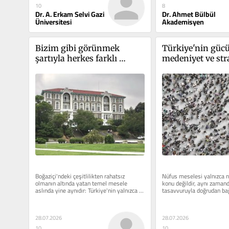
10
8
Dr. A. Erkam Selvi Gazi
Dr. Ahmet Bülbül
Üniversitesi
Akademisyen
Bizim gibi görünmek 
Türkiye'nin gücü:
şartıyla herkes farklı 
medeniyet ve str
olabilir
Boğaziçi'ndeki çeşitlilikten rahatsız 
Nüfus meselesi yalnızca nic
olmanın altında yatan temel mesele 
konu değildir, aynı zaman
aslında yine aynıdır: Türkiye'nin yalnızca 
tasavvuruyla doğrudan bağla
belirli bir...
bir konudur. Güçlü...
28.07.2026
28.07.2026
10
10