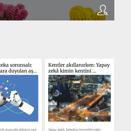
eka sorunsalı: 
Kentler akıllanırken: Yapay 
ara duyulan aşırı 
zekâ kimin kentini 
kuracak?
lık arasında oldukça ince 
Yapay zekâ, belediye hizmetlerinden 