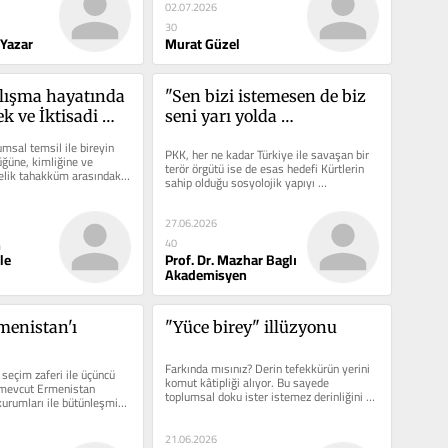
02.07.2026
30
 Yazar
Murat Güzel
lışma hayatında 
"Sen bizi istemesen de biz 
k ve İktisadi 
seni yarı yolda 
ak beden
bırakmayacağız yoldaş"
msal temsil ile bireyin 
PKK, her ne kadar Türkiye ile savaşan bir 
ğüne, kimliğine ve 
terör örgütü ise de esas hedefi Kürtlerin 
lik tahakküm arasındaki 
sahip olduğu sosyolojik yapıyı 
e...
dönüştürmektir. Aksi...
27.06.2026
m
40
le
Prof. Dr. Mazhar Baglı
Akademisyen
menistan'ı
"Yüce birey" illüzyonu
Farkında mısınız? Derin tefekkürün yerini 
seçim zaferi ile üçüncü 
komut kâtipliği alıyor. Bu sayede 
mevcut Ermenistan 
toplumsal doku ister istemez derinliğini 
kurumları ile bütünleşmiş 
kaybediyor. Birbirinin...
21.06.2026