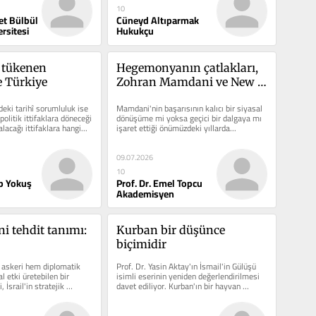
10
ret Bülbül
Cüneyd Altıparmak
rsitesi
Hukukçu
tükenen 
Hegemonyanın çatlakları, 
e Türkiye
Zohran Mamdani ve New 
York'ta değişimin ayak 
eki tarihî sorumluluk ise 
Mamdani'nin başarısının kalıcı bir siyasal 
sesleri
olitik ittifaklara döneceği 
dönüşüme mi yoksa geçici bir dalgaya mı 
alacağı ittifaklara hangi...
işaret ettiği önümüzdeki yıllarda...
09.07.2026
10
p Yokuş
Prof. Dr. Emel Topcu
Akademisyen
ni tehdit tanımı: 
Kurban bir düşünce 
biçimidir
 askeri hem diplomatik 
Prof. Dr. Yasin Aktay'ın İsmail'in Gülüşü 
 etki üretebilen bir 
isimli eserinin yeniden değerlendirilmesi 
 İsrail'in stratejik 
davet ediliyor. Kurban'ın bir hayvan 
..
kesme...