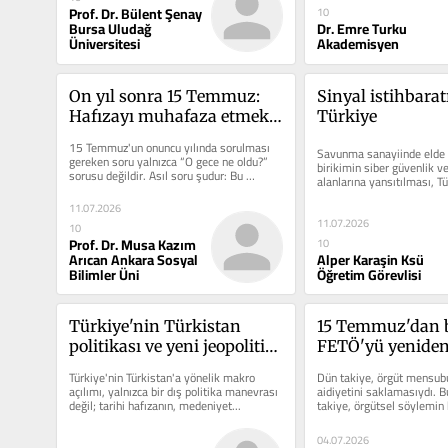
Prof. Dr. Bülent Şenay
10
Bursa Uludağ
Dr. Emre Turku
Üniversitesi
Akademisyen
On yıl sonra 15 Temmuz: 
Sinyal istihbaratı
Hafızayı muhafaza etmek, 
Türkiye
geleceği inşa etmek
15 Temmuz'un onuncu yılında sorulması 
Savunma sanayiinde elde e
gereken soru yalnızca “O gece ne oldu?” 
birikimin siber güvenlik ve
sorusu değildir. Asıl soru şudur: Bu 
alanlarına yansıtılması, Tür
milletin...
11.07.2026
11.07.2026
10
Prof. Dr. Musa Kazım
10
Arıcan Ankara Sosyal
Alper Karaşin Ksü
Bilimler Üni
Öğretim Görevlisi
Türkiye'nin Türkistan 
15 Temmuz'dan 
politikası ve yeni jeopolitik 
FETÖ'yü yenide
ufuk
Türkiye'nin Türkistan'a yönelik makro 
Dün takiye, örgüt mensub
açılımı, yalnızca bir dış politika manevrası 
aidiyetini saklamasıydı. Bu
değil; tarihi hafızanın, medeniyet...
takiye, örgütsel söylemin 
mağduriyet, hukuk,...
04.07.2026