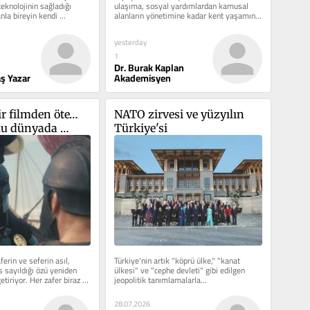
 teknolojinin sağladığı 
ulaşıma, sosyal yardımlardan kamusal 
nla bireyin kendi 
alanların yönetimine kadar kent yaşamını 
yeniden şekillendiriyor....
yesterday
1
Dr. Burak Kaplan
ş Yazar
Akademisyen
r filmden öte… 
NATO zirvesi ve yüzyılın 
u dünyada 
Türkiye'si
no medeniyetin 
erin ve seferin asıl, 
Türkiye'nin artık "köprü ülke," "kanat 
sayıldığı özü yeniden 
ülkesi" ve "cephe devleti" gibi edilgen 
etiriyor. Her zafer biraz da 
jeopolitik tanımlamalarla...
28.07.2026