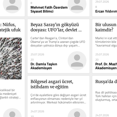
29.07.2026
8
Mehmet Fatih Özerdem
8
Siyaset Bilimci
Ercan Yıldırı
 Nüfus, 
Beyaz Saray'ın gökyüzü 
Bir ulusun v
atejik ufuk
dosyası: UFO'lar, devlet 
kaimdir?
sırrı ve hakikat savaşı
Carter'dan Reagan'a, Clinton'dan 
Marks'ın icat ett
Obama'ya ve Trump'a uzanan çizgide UFO 
tilmizlerinin bil
dosyaları yalnızca dünya dışı yaşam...
“kavramsal olgu”
önerdikleri...
25.07.2026
25.07.2026
20
20
Dr. Damla Taşkın
Prof. Dr. Maz
Akademisyen
Akademisyen
Bölgesel asgari ücret, 
Rusya'da di
istihdam ve eğitim
eliksel bir 
Rus dil politikası
da medeniyet 
Çin'de eyaletlere göre değişen asgari ücret 
Türk halkları için 
ntılı stratejik 
enflasyonun olmaması nedeniyle her yıl 
oluşturmuş, orta
artırılmıyor. Merkezi hükümetin etkisinin 
zayıf...
24.07.2026
24.07.2026
10