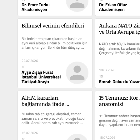
Dr. Emre Turku
Dr. Erkan Oflaz
Akademisyen
Akademisyen
Bilimsel verinin efendileri
Ankara NATO Zirv
ve Orta Avrupa içi
Biz indeksten puan çıkarırken başkaları 
stratejik eşik mi?
aynı veri altyapısından bilim politikası için 
NATO artık büyük kararların
anlam çıkarıyor. Belki de tüm dünyayı 
değil, alınmış kararların il
abonesi...
Çerçeveyi ittifak çiziyor, iç
22.07.2026
10
18.07.2026
Ayşe Zişan Furat
İstanbul Üniversitesi
10
Türkiyat Araştı
Emrah Dokuzlu Yazar
AİHM kararları 
15 Temmuz: Kör i
bağlamında ifade 
anatomisi
özgürlüğü, kutsala saygı ve 
Mizahın tabiatı gereği eleştirel, zaman 
15 Temmuz sadece başarısı
mizah
zaman sarsıcı ve provokatif olduğu kabul 
girişimi değil; aynı zamand
edilir. Ancak her mizah aynı zamanda 
dayalı yapıların insanı ner
hukuk tarafından...
sürükleyebileceğini de...
16.07.2026
15.07.2026
10