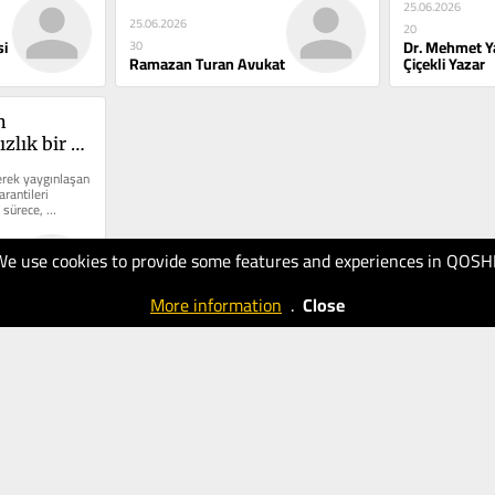
25.06.2026
25.06.2026
20
si
Dr. Mehmet Y
30
Ramazan Turan Avukat
Çiçekli Yazar
 
zlık bir 
erek yaygınlaşan 
rantileri 
 sürece, 
We use cookies to provide some features and experiences in QOSH
i
More information
.
Close