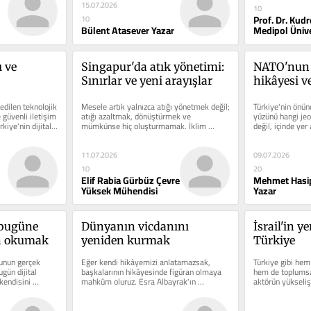
15.07.2026
10
Prof. Dr. Kud
10
Bülent Atasever Yazar
Medipol Ünive
 ve 
Singapur'da atık yönetimi: 
NATO'nun 
Sınırlar ve yeni arayışlar
hikâyesi v
dilen teknolojik 
Mesele artık yalnızca atığı yönetmek değil; 
Türkiye'nin önünd
 güvenli iletişim 
atığı azaltmak, dönüştürmek ve 
yüzünü hangi jeop
kiye'nin dijital...
mümkünse hiç oluşturmamak. İklim 
değil, içinde yer 
değişikliği, su...
11.07.2026
09.07.2026
10
20
Elif Rabia Gürbüz Çevre
Mehmet Hasi
Yüksek Mühendisi
Yazar
bugüne 
Dünyanın vicdanını 
İsrail'in ye
n okumak
yeniden kurmak
Türkiye
unun gerçek 
Eğer kendi hikâyemizi anlatamazsak, 
Türkiye gibi hem
gün dijital 
başkalarının hikâyesinde figüran olmaya 
hem de toplumsal
kendisini 
mahkûm oluruz. Esra Albayrak'ın 
aktörün yükselişi,
"teknokolonyalizm"...
hesaplamalarını.