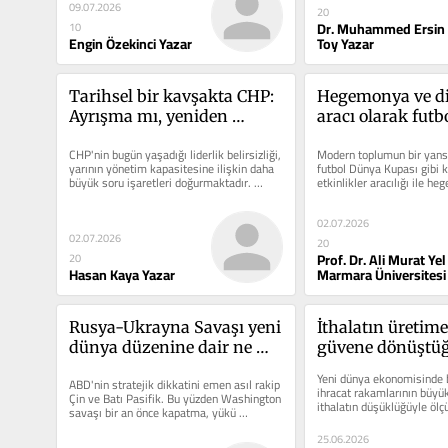
09.07.2026
20
Dr. Muhammed Ersin
10
Engin Özekinci Yazar
Toy Yazar
Tarihsel bir kavşakta CHP: 
Hegemonya ve dis
Ayrışma mı, yeniden 
aracı olarak futb
kuruluş mu?
CHP'nin bugün yaşadığı liderlik belirsizliği, 
Modern toplumun bir yansı
yarının yönetim kapasitesine ilişkin daha 
futbol Dünya Kupası gibi k
büyük soru işaretleri doğurmaktadır. 
etkinlikler aracılığı ile h
Eğer...
disiplin aracı olduğunu bir.
02.07.2026
02.07.2026
20
Prof. Dr. Ali Murat Yel
20
Hasan Kaya Yazar
Marmara Üniversitesi
Rusya-Ukrayna Savaşı yeni 
İthalatın üretime,
dünya düzenine dair ne 
güvene dönüştüğü
söylüyor?
ekonomi mümk
Yeni dünya ekonomisinde b
ABD'nin stratejik dikkatini emen asıl rakip 
ihracat rakamlarının büyük
Çin ve Batı Pasifik. Bu yüzden Washington 
ithalatın düşüklüğüyle ölçül
savaşı bir an önce kapatma, yükü 
belirleyici...
Avrupa'ya...
25.06.2026