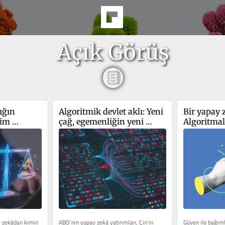
Açık Görüş
ığın 
Algoritmik devlet aklı: Yeni 
Bir yapay z
im 
çağ, egemenliğin yeni 
Algoritmal
mimarisi
güven
 zekâdan kimin 
ABD'nin yapay zekâ yatırımları, Çin'in 
Güven ile bağımlı