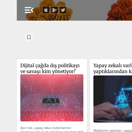
menu_open
Dijital çağda dış politikayı 
Yapay zekalı varl
ve savaşı kim yönetiyor?
yaptıklarından k
sorumlu olacak?
Asıl risk, yapay zeka sistemlerinin 
Mahkeme salonları, yapay
düşmanca bir niyet geliştirip geliştirmediği 