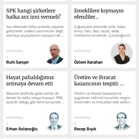
SPK hangi şirketlere 
Emeklilere kıymayın 
halka arz izni vermeli?
efendiler…
Son dönemde halka arzlarda yaşanan 
Çoğumuzun ailesinde anne, baba, 
gelişmeler, sadece yatırımcıları değil, 
amca, hala, dayı, teyze, dede, 
sermaye piyasalarının işleyişini de 
ninelerimiz emeklidir. Çocukluğumda 
yeniden düşündürüyor....
aile yakınlarımdan o yıllarda emekli...
wednesday
wednesday
3
9
Ruhi Sanyer
Özlem Karahan
Hayat pahalılığımız 
Üretim ve ihracat 
artmaya devam etti
kazancının tespiti: 
Müşterek genel 
Büyüme tarafında gelen veriler de 
Üretim ve ihracat kazançlarına 
giderlerin dağıtımı
benzer bir tablo ortaya koyuyor. PMI, 
uygulanan indirimli kurumlar vergisi, 
aylardır olduğu gibi temmuz ayında 
Üretimden ve ihracattan elde edilen 
da 50 eşik değerinin altında...
kazançlara birkaç yıldan beri,...
wednesday
wednesday
7
5
Erhan Aslanoğlu
Recep Bıyık