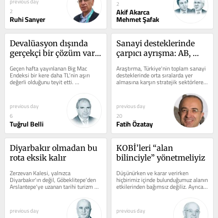
previous day
2
Akif Akarca
2
Ruhi Sanyer
Mehmet Şafak
Devalüasyon dışında 
Sanayi desteklerinde 
gerçekçi bir çözüm var 
çarpıcı ayrışma: AB, 
mı?
ABD, Türkiye / Çin
Geçen hafta yayınlanan Big Mac 
Araştırma, Türkiye'nin toplam sanayi 
Endeksi bir kere daha TL’nin aşırı 
desteklerinde orta sıralarda yer 
değerli olduğunu teyit etti. 
almasına karşın stratejik sektörlere 
Endeksteki yerimiz bizimle akran 
ayırdığı kaynak...
ülkelerin...
previous day
previous day
6
20
Tuğrul Belli
Fatih Özatay
Diyarbakır olmadan bu 
KOBİ’leri “alan 
rota eksik kalır
bilinciyle” yönetmeliyiz
Zerzevan Kalesi, yalnızca 
Düşünürken ve karar verirken 
Diyarbakır'ın değil, Göbeklitepe'den 
hiçbirimiz içinde bulunduğumuz alanın 
Arslantepe'ye uzanan tarihi turizm 
etkilerinden bağımsız değiliz. Ayrıca 
koridorunun en önemli...
alanların bilişsel ve duygusal...
previous day
previous day