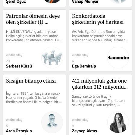
Şeref Oğuz
Vahap Munyar
Patronlar ölmesin deye 
Konkordatoda 
ölen şirketler (1) 
şirketlerin yol haritası
Konkordatonun ikinci 
HİLMİ GÜVENAL/ İş adamı-yazar 
Av. Arb. Ege Demiralp Son bir yılda 
taksiti
Halka açık şirketler bile ardı ardına 
konkordato başvurularındaki artış, 
konkordato ilan etmeye başladı. Bu 
şirketlerin içinde bulunduğu finansal 
konuya geçmişte yazılarımda ve...
sıkışmayı açıkça...
wednesday
wednesday
20
4
Serbest Kürsü
Ege Demiralp
Sıcağın bilanço etkisi
412 milyonluk gelir öne 
çıkarken 212 milyonluk 
İngiltere, 1884'ten bu yana en sıcak 
zarar toparlar mı?
Sanayi sektöründe 6 aylık 
Haziran'ını yaşadı. O hafta ülkede 
bilançosunu açıklayan 17 şirketten 
üretilen en önemli iklim belgesi bir 
sekizi gelirini yukarı taşırken, 
uydu görüntüsü...
dokuzunun cirosu geriledi. Tofaş `,6 
ciro...
wednesday
wednesday
5
9
Arda Öztaşkın
Zeynep Aktaş