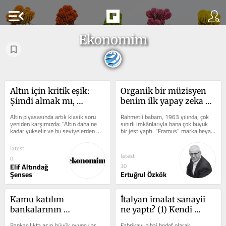
menu_open
Ekonomim
Altın için kritik eşik: 
Organik bir müzisyen 
Şimdi almak mı, 
benim ilk yapay zeka 
beklemek mi?
şarkım için ne dedi?
Altın piyasasında artık klasik soru 
Rahmetli babam, 1963 yılında, çok 
yeniden karşımızda: “Altın daha ne 
sınırlı imkânlarıyla bana çok büyük 
kadar yükselir ve bu seviyelerden 
bir jest yaptı. “Framus” marka beyaz 
alım yapılır mı?” Bu sorunun...
gövdeli bir elektro bas...
latest
latest
0
Elif Altındağ
30
Şenses
Ertuğrul Özkök
Kamu katılım 
İtalyan imalat sanayii 
bankalarının 
ne yaptı? (1) Kendi 
birleştirilmesi: Yeniden 
merdivenini kurmak
Bankacılıkta aşırı büyük oyuncular 
Fabrikayı nihaî hedef olarak 