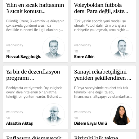
Yılın en sıcak haftasının 
Voleyboldan futbola 
3 sıcak konusu…
ders: Para değil, sistem 
kazanır
Bilindiği üzere; ülkemizin ve dünyanın 
Türkiye’nin sporda yeni modeli şu 
çok sayıda gündemi arasında 
olmalı: Futbol dahil tüm branşlara 
özellikle ekonomi ile ilgili olanları çok 
ciddiyetle yaklaşmak, ama hiçbir 
önemli. Bu haftanın sıcak...
branşı siyasi gösteri alanına...
wednesday
wednesday
10
10
Nevzat Saygılıoğlu
Emre Alkin
Ya bir de dezenflasyon 
Sanayi rekabetçiliğini 
programı 
yeniden şekillendiren 6 
uygulanmasaydı!
dönüşüm
Edebiyatta ve tiyatroda “oyun içinde 
Dünya sanayisinde rekabet tek tek 
oyun” diye nitelenen bir anlatma 
teknolojilerle değil; talebi, 
tekniği, bir yöntem vardır. Bütünü 
finansmanı, altyapıyı ve standartları 
oluşturan oyuncular, karakterler,...
aynı sistem içinde buluşturabilen...
wednesday
wednesday
50
10
Alaattin Aktaş
Didem Eryar Ünlü
Enflasyon düşmeyecek; 
Bizimki laik tekne