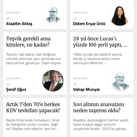
istasyonlarına çeviriyor ve 
yeni bir anlam kazandı. Türk Dil 
benzinde,...
Kurumu (TDK),...
yesterday
yesterday
40
20
Alaattin Aktaş
Didem Eryar Ünlü
Teşvik gerekli ama 
28 yıl önce Lucas’ı 
kimlere, ne kadar?
yüzde 100 yerli yaptı, 
şimdi Altay Tankı’na 
Teşviki, hak edene, hak ettiğince 
1960 yılında oto elektrik servisi 
dinamo geliştiriyor
vermek yetmiyor aynı zamanda onu 
olarak iş hayatına atılan motor 
takip etmek gerekiyor. Zaten teşvik 
teknisyeni Mehmet 
bolluğu var ama takip alışkanlığı...
Sakallıoğlu, zamanla küçük 
atölyesinde Ford...
yesterday
yesterday
30
30
Şeref Oğuz
Vahap Munyar
Artık 7'den 70'e herkes 
Sıvı altının anavatanı 
KDV tevkifatı yapacak!
neden taşeron oldu?
Başlık biraz kulak tırmalayıcı, biraz 
Anadolu, zeytinyağının tarihini yazdı; 
da tedirginlik yaratır cinsten, değil 
fakat modern değer zincirini 
mi? Baştan izah edeyim: yeni bir 
rakiplerine bıraktı. 2025’te yaklaşık 
düzenleme veya uygulamadan...
25 milyar dolarlık küresel...