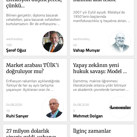
çünkü…
2007 yılı Eylül ayıydı. Malatya’da 
Bilinen gerçektir; diploma basarak 
1950’lerin başlarında 
cehaletten, para basarak sefaletten 
manifaturacılıkla iş hayatına atılan, 
kurtulamazsın. Bir de enflasyonu 
1957-1967 döneminde oto lastiği...
çözmek yerine onu besleyen 
KAMUFLASYON...
wednesday
wednesday
100
40
Şeref Oğuz
Vahap Munyar
Market arabası TÜİK’i 
Yapay zekânın yeni 
doğruluyor mu?
hukuk savaşı: Model 
damıtma
Enflasyon rakamları açıklandığında 
Damıtma, makine öğrenmesi 
Türkiye’de her ay aynı tartışma 
literatüründe onlarca yıldır biliniyor 
yaşanıyor: Açıklanan oran ile 
ve akademik çevrelerde tamamen 
vatandaşın hissettiği hayat...
meşru kabul ediliyor. Sorun şu: Bu 
yöntemin...
04.08.2026
04.08.2026
10
5
Ruhi Sanyer
Mehmet Dolgan
27 milyon dolarlık 
İlginç zamanlar
sipariş geldi, yabancı 