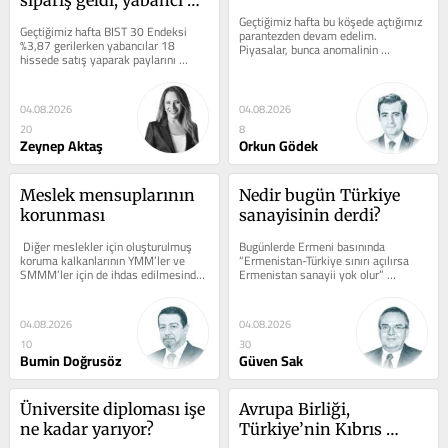
payını 2,48 puan artırdı
Geçtiğimiz hafta bu köşede açtığımız 
Geçtiğimiz hafta BIST 30 Endeksi 
parantezden devam edelim. 
%3,87 gerilerken yabancılar 18 
Piyasalar, bunca anomalinin 
hissede satış yaparak paylarını 
içerisinde bir şekilde kendi dengesini 
azalttı; 12 tahtada ise genel 
arıyor....
düşüşün...
04.08.2026
04.08.2026
20
8
Zeynep Aktaş
Orkun Gödek
Meslek mensuplarının 
Nedir bugün Türkiye 
korunması
sanayisinin derdi?
 Diğer meslekler için oluşturulmuş 
Bugünlerde Ermeni basınında 
koruma kalkanlarının YMM’ler ve 
“Ermenistan-Türkiye sınırı açılırsa 
SMMM’ler için de ihdas edilmesinde, 
Ermenistan sanayii yok olur” 
meslek mensupları için ceza...
diyenlere ben hep 1996 Gümrük 
Birliği...
04.08.2026
04.08.2026
10
30
Bumin Doğrusöz
Güven Sak
Üniversite diploması işe 
Avrupa Birliği, 
ne kadar yarıyor?
Türkiye’nin Kıbrıs 