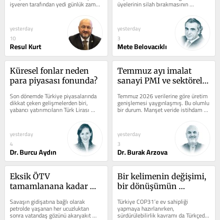
işveren tarafından yedi günlük zaman 
üyelerinin silah bırakmasının 
dilimi içinde kesintisiz en az...
ardındaki hukuki durumunu 
belirlemek için AK...
yesterday
yesterday
10
3
Resul Kurt
Mete Belovacıklı
Küresel fonlar neden 
Temmuz ayı imalat 
para piyasası fonunda?
sanayi PMI ve sektörel 
PMI verilerinin analizi
Son dönemde Türkiye piyasalarında 
Temmuz 2026 verilerine göre üretim 
dikkat çeken gelişmelerden biri, 
genişlemesi yaygınlaşmış. Bu olumlu 
yabancı yatırımcıların Türk Lirası 
bir durum. Manşet veride istihdam 
varlıklarda yönünün değişmesi...
genel olarak çalışanların işten...
yesterday
yesterday
4
3
Dr. Burcu Aydın
Dr. Burak Arzova
Eksik ÖTV 
Bir kelimenin değişimi, 
tamamlanana kadar 
bir dönüşümün 
akaryakıtta indirim yok
hikâyesi
Savaşın gidişatına bağlı olarak 
Türkiye COP31’e ev sahipliği 
petrolde yaşanan her ucuzluktan 
yapmaya hazırlanırken, 
sonra vatandaş gözünü akaryakıt 
sürdürülebilirlik kavramı da Türkçede 