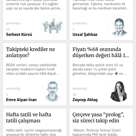
düşünmek
sistemik risk yaratıyor. En sağlıklı 
görmemeli. Fabrika, merdivenin ilk 
yapı ise az sayıda dev banka yerine 
basamağı ve bu merdiven karanlıkta 
makul büyüklükte ve çok...
yükselir.  Önünü göremeyip bir 
sonraki...
yesterday
yesterday
20
4
Serbest Kürsü
Ussal Şahbaz
Takipteki krediler ne 
Fiyatı %68 oranında 
anlatıyor?
düşerken değeri hâlâ 1 
trilyonun üzerinde
BDDK verileri, sanayi sektöründe 
Borsada halka açıklık oranı %5 ve 
takipteki kredilerin toplam kredi 
altında kalan 14 şirket işlem 
stoku içindeki payının hâlâ düşük 
görürken, dolaşımdaki payı � ve 
olduğunu gösterse de son iki yıldaki...
üzerinde olan 17 şirket bulunuyor. 
Halka...
yesterday
yesterday
3
20
Emre Alpan İnan
Zeynep Aktaş
Hafta tatili ve hafta 
Çerçeve yasa “prolog”, 
tatili çalışması
siz süreci takip edin
Hafta tatili, işçinin vazgeçemeyeceği 
 Malum, Terörsüz Türkiye Süreci 
anayasal bir dinlenme hakkı olup 
kapsamında PKK terör örgütü 