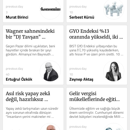
previous day
previous day
3
10
Murat Birinci
Serbest Kürsü
Wagner sahnesindeki 
GYO Endeksi %13 
bir ”DJ Tavşan” 
oranında yükseldi, iki 
operadaki Hitler 
hissenin performansı 
Geçen Pazar dilimi uçuklatan, beni 
BIST GYO Endeksi yılbaşından bu 
hayaletini nasıl kovdu?
%100’ü geçti
hayretler içinde bırakan bir şeyi 
yana ,70 yükseliş kaydederken, 
gördüm. Almanya’nın Bayreuth 
altı hisse P ve üzeri prim üretti. 10 
kasabasındaydım. Ertesi akşam...
hissenin !’den fazla kaybettirdiği...
previous day
previous day
40
10
Ertuğrul Özkök
Zeynep Aktaş
Asıl risk yapay zekâ 
Gelir vergisi 
değil, hazırlıksız 
mükelleflerinde eğitim 
yakalanmak
harcamaları indirimi
Yapay zekâ tartışmaları uzun süredir 
Ülkemizde eğitim ve sağlığa büyük 
aynı sorunun etrafında dönüyor: 
önem verilmiştir. Cumhuriyet dönemi 
"İnsanların yerini makineler mi 
devlet bütçeleri incelendiğinde Milli 
alacak?" Elbette bu...
Savunma, Milli Eğitim ve...
previous day