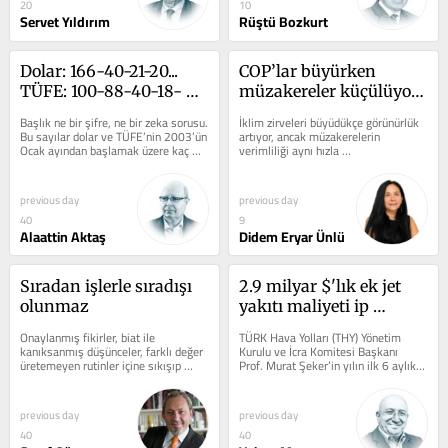
20
10
Servet Yıldırım
Rüştü Bozkurt
Dolar: 166-40-21-20... 
COP’lar büyürken 
TÜFE: 100-88-40-18-
müzakereler küçülüyor 
20...
mu?
Başlık ne bir şifre, ne bir zeka sorusu. 
İklim zirveleri büyüdükçe görünürlük 
Bu sayılar dolar ve TÜFE’nin 2003’ün 
artıyor, ancak müzakerelerin 
Ocak ayından başlamak üzere kaç 
verimliliği aynı hızla 
ayda ikiye...
artmıyor. Uzmanlara göre bugün 
COP’ların...
previous day
previous day
40
9
Alaattin Aktaş
Didem Eryar Ünlü
Sıradan işlerle sıradışı 
2.9 milyar $'lık ek jet 
olunmaz
yakıtı maliyeti ip 
üstünde yürüttü, 6 aylık 
Onaylanmış fikirler, biat ile 
TÜRK Hava Yolları (THY) Yönetim 
geliri 13.1 milyar $'a 
kanıksanmış düşünceler, farklı değer 
Kurulu ve İcra Komitesi Başkanı 
üretemeyen rutinler içine sıkışıp 
Prof. Murat Şeker’in yılın ilk 6 aylık 
çıktı
kalmış ve sıradanlaşmış bir...
verilerini paylaşmak üzere...
previous day
previous day
40
40