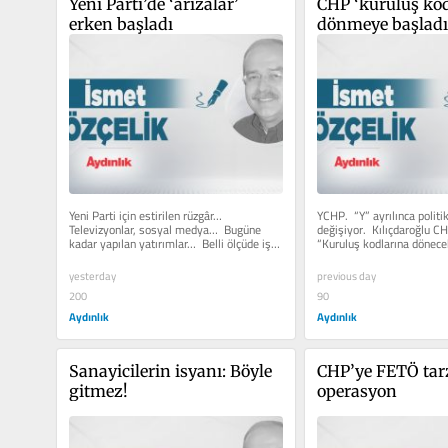
Yeni Parti’de ‘arızalar’ 
CHP ‘kuruluş kodl
erken başladı
dönmeye başladı
Yeni Parti için estirilen rüzgâr…  
YCHP.  “Y” ayrılınca politik
Televizyonlar, sosyal medya…  Bugüne 
değişiyor.  Kılıçdaroğlu CHP
kadar yapılan yatırımlar…  Belli ölçüde işe 
“Kuruluş kodlarına dönecek
yaradı.  Çark...
dönemde...
yesterday
previous day
200
90
Aydınlık
Aydınlık
Sanayicilerin isyanı: Böyle 
CHP’ye FETÖ tarz
gitmez!
operasyon