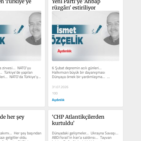
n Türkiye’ye 
Yeni Parti’ye 'Ahbap 
rüzgârı' estiriliyor
 zirvesi…  NATO’yu 
6 Şubat depremin acılı günleri…  
…  Türkiye’de yapılan 
Halkımızın büyük bir dayanışması  
eri…  NATO’da Türkiye’ye 
Dünyaya örnek bir yardımlaşma…  
Birdenbire kamu kurumları...
31.07.2026
100
Aydınlık
’de her şey 
‘CHP Atlantikçilerden 
kurtuldu’
akımı…  Her şey başından 
Dünyadaki gelişmeler…  Ukrayna Savaşı…  
ı gelgitler oldu.  
ABD/İsrail’in İran’a saldırısı…  Tayvan 