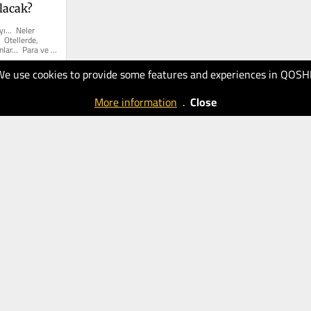
olacak?
yı…  Neler 
 Otellerde, 
lar…  Para ve 
We use cookies to provide some features and experiences in QOSH
More information
.
Close