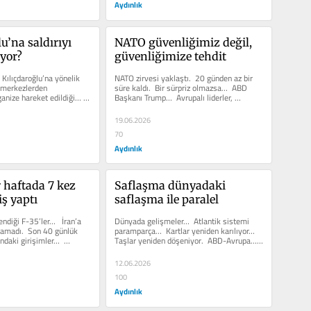
Aydınlık
u’na saldırıyı 
NATO güvenliğimiz değil, 
yor?
güvenliğimize tehdit
ılıçdaroğlu’na yönelik 
NATO zirvesi yaklaştı.  20 günden az bir 
i merkezlerden 
süre kaldı.  Bir sürpriz olmazsa…  ABD 
anize hareket edildiği…  
Başkanı Trump…  Avrupalı liderler, 
Ankara’ya gelecek. ...
19.06.2026
70
Aydınlık
r haftada 7 kez 
Saflaşma dünyadaki 
iş yaptı
saflaşma ile paralel
diği F-35’ler…   İran’a 
Dünyada gelişmeler…  Atlantik sistemi 
olamadı.  Son 40 günlük 
paramparça…  Kartlar yeniden karılıyor…  
daki girişimler…  
Taşlar yeniden döşeniyor.  ABD-Avrupa…  
Eskiden...
12.06.2026
100
Aydınlık