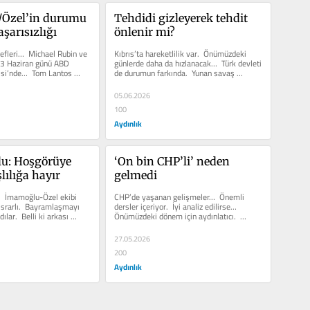
Özel’in durumu 
Tehdidi gizleyerek tehdit 
şarısızlığı
önlenir mi?
efleri…  Michael Rubin ve 
Kıbrıs’ta hareketlilik var.  Önümüzdeki 
3 Haziran günü ABD 
günlerde daha da hızlanacak…  Türk devleti 
isi’nde…  Tom Lantos 
de durumun farkında.  Yunan savaş 
uçakları...
05.06.2026
100
Aydınlık
lu: Hoşgörüye 
‘On bin CHP’li’ neden 
şlılığa hayır
gelmedi
  İmamoğlu-Özel ekibi 
CHP’de yaşanan gelişmeler…  Önemli 
srarlı.  Bayramlaşmayı 
dersler içeriyor.  İyi analiz edilirse…  
ılar.  Belli ki arkası 
Önümüzdeki dönem için aydınlatıcı.  
İsterseniz tek tek...
27.05.2026
200
Aydınlık