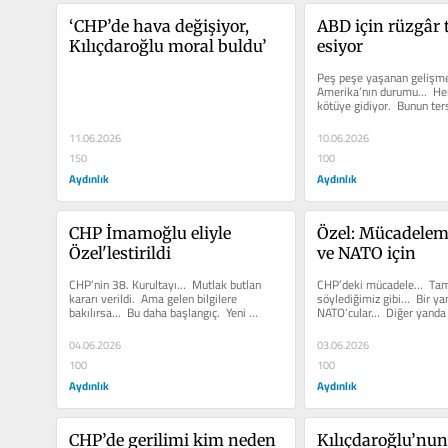
‘CHP’de hava değişiyor, 
ABD için rüzgâr t
Kılıçdaroğlu moral buldu’
esiyor
Peş peşe yaşanan gelişmel
Amerika’nın durumu…  Her
kötüye gidiyor.  Bunun ter
Mümkün değil.   ABD...
11.06.2026
10.06.2026
150
100
Aydınlık
Aydınlık
CHP İmamoğlu eliyle 
Özel: Mücadelem
Özel'lestirildi
ve NATO için
CHP’nin 38. Kurultayı…  Mutlak butlan 
CHP’deki mücadele…  Tam 
kararı verildi.  Ama gelen bilgilere 
söylediğimiz gibi…  Bir yan
bakılırsa…  Bu daha başlangıç.  Yeni 
NATO’cular…  Diğer yanda mi
gelişmeler yaşanacağı...
Ok’çular. ...
04.06.2026
03.06.2026
100
100
Aydınlık
Aydınlık
CHP’de gerilimi kim neden 
Kılıçdaroğlu’nun 