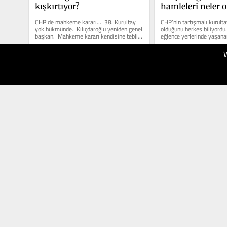
kışkırtıyor?
hamleleri neler 
CHP’de mahkeme kararı…  38. Kurultay 
CHP’nin tartışmalı kurulta
yok hükmünde.  Kılıçdaroğlu yeniden genel 
olduğunu herkes biliyordu. 
başkan.  Mahkeme kararı kendisine tebliğ 
eğlence yerlerinde yaşanan
edildi.  Karar...
hediyeler...
25.05.2026
24.05.2026
150
150
Aydınlık
Aydınlık