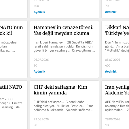
13.07.2026
12.07.2026
100
70
Aydınlık
Aydınlık
 NATO’nun 
Hamaney’in cenaze töreni: 
Dikkat! NA
ok ki!
Yas değil meydan okuma
Türkiye’ye
i mücadelesi 
İran Lideri Hamaney…  28 Şubat’ta ABD/
Dün 4 Temmuz’du
ılan 
İsrail saldırısında şehit oldu.  Kendisi için 
günü…  Ama bizim 
kalar…  
güvenli bir yer yapılmıştı.  Oraya gitmesi...
“Müttefik” dediği
06.07.2026
05.07.2026
90
400
Aydınlık
Aydınlık
atili NATO
CHP’deki saflaşma: Kim 
İran yenilg
kimin yanında
Akdeniz’de
art 2009 
CHP’deki saflaşma…  Giderek daha 
ABD/İsrail’in İra
r düştü.  Enkaza 
belirginleşiyor.  Milliciler, Batıcılar…  Esas 
anlamıyla fiyask
 Yazıcıoğlu ile 
bölünme bu eksende.  Şu anda saflarda 
açıklamaları…  Za
biraz karmaşa...
“İstediğimi...
29.06.2026
28.06.2026
90
100