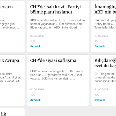
ersten 
CHP’de ‘salı krizi’: Partiyi 
İmamoğlu/
bölme planı hızlandı
ABD’nin ba
er…  
ABD açısından gidişat kötü…  İran’a saldırı 
CIA’nın Türkiye ş
 geçen gün 
sonrası yaşananlar…  Tüm dünyada ciddi 
Henry Barkey…  
sine dönmesi…  
itibar kaybettiler.  ABD’nin tehditleri… ...
Temsilciler Mecl
İnsan Hakları...
08.06.2026
07.06.2026
150
150
Aydınlık
Aydınlık
iz Avrupa 
CHP’de siyasi saflaşma
Kılıçdaroğ
evet iki ba
CHP’de devam eden gerilim…  Bir tarafta 
da bizim 
CHP’de gerilim…
Batıcılar…  Diğer tarafta milliciler…  Yani 
da Atlantikçiler, 
tırmandırmakta ı
yaşanan bölünme kişisel değil…  
lli kanat, Altı 
bunun için kulland
Tamamen siyasi. ...
gelecek.  Peki...
01.06.2026
31.05.2026
100
100
Aydınlık
Aydınlık
ilk 