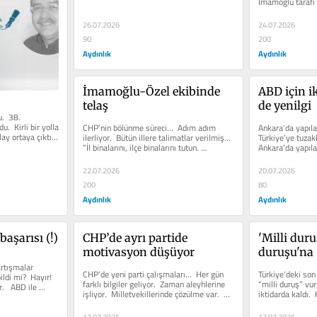
İmamoğlu tarafı a
bölünme...
26.07.2026
24.07.2026
90
200
Aydınlık
Aydınlık
İmamoğlu-Özel ekibinde 
ABD için ik
telaş
de yenilgi
  38. 
  Kirli bir yolla 
CHP’nin bölünme süreci…  Adım adım 
Ankara’da yapıla
y ortaya çıktı.  
ilerliyor.  Bütün illere talimatlar verilmiş…  
Türkiye’ye tuzakl
“İl binalarını, ilçe binalarını tutun. ...
Ankara’da yapıla
Dünya Medeniyetl
22.07.2026
20.07.2026
200
80
Aydınlık
Aydınlık
aşarısı (!)
CHP’de ayrı partide 
'Milli dur
motivasyon düşüyor
duruşu'na
rtışmalar 
CHP’de yeni parti çalışmaları…  Her gün 
Türkiye’deki son
ldi mi?  Hayır!  
farklı bilgiler geliyor.  Zaman aleyhlerine 
“milli duruş” vur
   ABD ile 
işliyor.  Milletvekillerinde çözülme var.  
iktidarda kaldı.  
Belediye...
O...