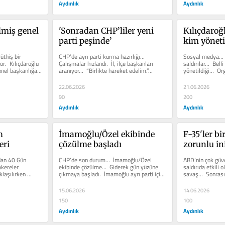
Aydınlık
Aydınlık
lmiş genel 
'Sonradan CHP’liler yeni 
Kılıçdaroğl
parti peşinde’
kim yöneti
thiş bir 
CHP’de ayrı parti kurma hazırlığı…  
Sosyal medya…  K
r.  Kılıçdaroğlu 
Çalışmalar hızlandı.  İl, ilçe başkanları 
saldırılar…  Bell
nel başkanlığa...
aranıyor…  “Birlikte hareket edelim.”...
yönetildiği…  Org
Çok...
22.06.2026
21.06.2026
90
200
Aydınlık
Aydınlık
 
İmamoğlu/Özel ekibinde 
F-35'ler bi
eri
çözülme başladı
zorunlu in
an 40 Gün 
CHP’de son durum…  İmamoğlu/Özel 
ABD’nin çok güven
kereler 
ekibinde çözülme…  Giderek gün yüzüne 
saldırıda etkili 
aşılırken 
çıkmaya başladı.  İmamoğlu ayrı parti için 
savaş…  Sonrasın
aceleci. ...
Hepsinde...
15.06.2026
14.06.2026
150
100
Aydınlık
Aydınlık