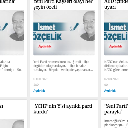
arına’ 
Yeni Parti Kayseri olayı her 
ABD içinde
şeyin özeti
uyarı
alar da 
Yeni Parti resmen kuruldu.  Şimdi il ilçe 
NATO’nun Ankara
 için…  
örgütleri oluşturuluyor.  İl ilçe binaları 
diriltme çabaları
” demişti.  Son 
tutuluyor.  Birçok il ve ilçede yaşananlar…  
NATO güzellemel
“Bu...
biçilen rol…...
03.08.2026
02.08.2026
200
90
Aydınlık
Aydınlık
ı 
‘YCHP’nin Y’si ayrıldı parti 
'Yeni Parti
kurdu’
parayla'
İmamoğlu/Özel t
planlanmıştı…  Baz