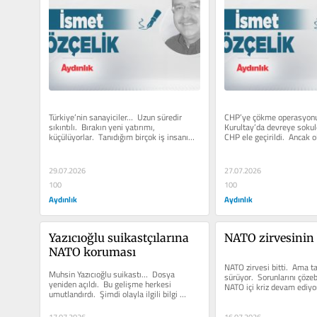
Türkiye’nin sanayiciler…  Uzun süredir 
CHP’ye çökme operasyonu.
sıkıntılı.  Bırakın yeni yatırımı, 
Kurultay’da devreye sokuldu.
küçülüyorlar.  Tanıdığım birçok iş insanı… 
CHP ele geçirildi.  Ancak ola
...
İşgal sona erdi....
29.07.2026
27.07.2026
100
100
Aydınlık
Aydınlık
Yazıcıoğlu suikastçılarına 
NATO zirvesinin b
NATO koruması
NATO zirvesi bitti.  Ama ta
Muhsin Yazıcıoğlu suikastı…  Dosya 
sürüyor.  Sorunlarını çözebi
yeniden açıldı.  Bu gelişme herkesi 
NATO içi kriz devam ediyor.
umutlandırdı.  Şimdi olayla ilgili bilgi 
Avrupalı üyeler…...
yağıyor.  Sanırım her...