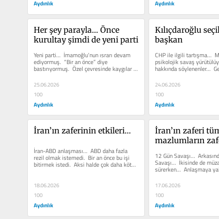
Aydınlık
Aydınlık
Her şey parayla… Önce 
Kılıçdaroğlu seçi
kurultay şimdi de yeni parti
başkan
Yeni parti…  İmamoğlu’nun ısrarı devam 
CHP ile ilgili tartışma…  Mü
ediyormuş.  “Bir an önce” diye 
psikolojik savaş yürütülüyo
bastırıyormuş.  Özel çevresinde kaygılar 
hakkında söylenenler…  Ge
sürse de…  Sona...
25.06.2026
24.06.2026
100
100
Aydınlık
Aydınlık
İran’ın zaferinin etkileri…
İran’ın zaferi tüm
mazlumların zaf
İran-ABD anlaşması…  ABD daha fazla 
12 Gün Savaşı…  Arkasınd
rezil olmak istemedi.  Bir an önce bu işi 
Savaşı…  İkisinde de müza
bitirmek istedi.  Aksi halde çok daha kötü 
sürerken…  Anlaşmaya yakl
olacaktı.  O...
saldırdılar.  Müzakereyi...
18.06.2026
17.06.2026
100
100
Aydınlık
Aydınlık