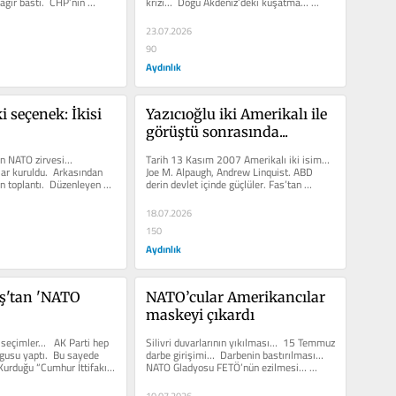
ğır bastı.  CHP’nin 
krizi…  Doğu Akdeniz’deki kuşatma… ...
23.07.2026
90
Aydınlık
i seçenek: İkisi 
Yazıcıoğlu iki Amerikalı ile 
görüştü sonrasında...
n NATO zirvesi…  
Tarih 13 Kasım 2007 Amerikalı iki isim… 
ar kuruldu.  Arkasından 
Joe M. Alpaugh, Andrew Linquist. ABD 
n toplantı.  Düzenleyen 
derin devlet içinde güçlüler. Fas’tan 
eri...
Türkiye’ye geliyorlar....
18.07.2026
150
Aydınlık
uş'tan 'NATO 
NATO’cular Amerikancılar 
maskeyi çıkardı
 seçimler…   AK Parti hep 
Silivri duvarlarının yıkılması…  15 Temmuz 
gusu yaptı.  Bu sayede 
darbe girişimi…  Darbenin bastırılması…   
Kurduğu “Cumhur İttifakı”.  
NATO Gladyosu FETÖ’nün ezilmesi… ...