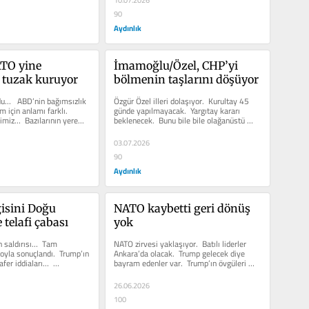
10.07.2026
90
Aydınlık
TO yine 
İmamoğlu/Özel, CHP’yi 
 tuzak kuruyor
bölmenin taşlarını döşüyor
…   ABD’nin bağımsızlık 
Özgür Özel illeri dolaşıyor.  Kurultay 45 
için anlamı farklı.  
günde yapılmayacak.  Yargıtay kararı 
miz…  Bazılarının yere...
beklenecek.  Bunu bile bile olağanüstü 
kurultay istiyor. ...
03.07.2026
90
Aydınlık
isini Doğu 
NATO kaybetti geri dönüş 
 telafi çabası
yok
n saldırısı…  Tam 
NATO zirvesi yaklaşıyor.  Batılı liderler 
oyla sonuçlandı.  Trump’ın 
Ankara’da olacak.  Trump gelecek diye 
fer iddiaları…  
bayram edenler var.  Trump’ın övgüleri 
karşısında… ...
26.06.2026
100