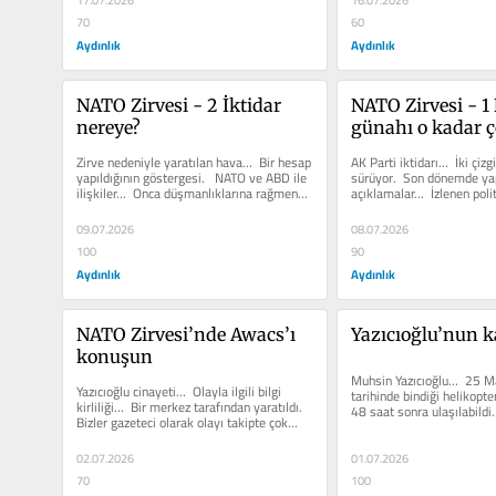
17.07.2026
16.07.2026
70
60
Aydınlık
Aydınlık
NATO Zirvesi - 2 İktidar 
NATO Zirvesi - 1
nereye?
günahı o kadar ç
Zirve nedeniyle yaratılan hava…  Bir hesap 
AK Parti iktidarı…  İki çizg
yapıldığının göstergesi.   NATO ve ABD ile 
sürüyor.  Son dönemde yap
ilişkiler…  Onca düşmanlıklarına rağmen…  
açıklamalar…  İzlenen politi
Son...
Amerikancılar öne...
09.07.2026
08.07.2026
100
90
Aydınlık
Aydınlık
NATO Zirvesi’nde Awacs’ı 
Yazıcıoğlu’nun k
konuşun
Muhsin Yazıcıoğlu…  25 M
Yazıcıoğlu cinayeti…  Olayla ilgili bilgi 
tarihinde bindiği helikopte
kirliliği…  Bir merkez tarafından yaratıldı.  
48 saat sonra ulaşılabildi. 
Bizler gazeteci olarak olayı takipte çok...
birlikte beş...
02.07.2026
01.07.2026
70
100