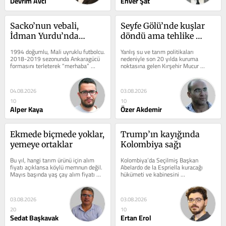
Devrim Avcı
Enver Şat
Sacko’nun vebali, 
Seyfe Gölü’nde kuşlar 
İdman Yurdu’nda…
döndü ama tehlike 
geçmedi
1994 doğumlu, Mali uyruklu futbolcu. 
Yanlış su ve tarım politikaları 
2018-2019 sezonunda Ankaragücü 
nedeniyle son 20 yılda kuruma 
formasını terleterek “merhaba” 
noktasına gelen Kırşehir Mucur 
dediği ülkemizde 2019-2020 ve 
yakınlarındaki Seyfe Gölü bu sene 
2020-2021...
yağışın...
04.08.2026
03.08.2026
10
10
Alper Kaya
Özer Akdemir
Ekmede biçmede yoklar, 
Trump’ın kayığında 
yemeye ortaklar
Kolombiya sağı
Bu yıl, hangi tarım ürünü için alım 
Kolombiya’da Seçilmiş Başkan 
fiyatı açıklansa köylü memnun değil. 
Abelardo de la Espriella kuracağı 
Mayıs başında yaş çay alım fiyatı 
hükümeti ve kabinesini 
açıklandı. Çay...
şekillendirirken, Başkan Gustavo 
Petro döneminde...
03.08.2026
03.08.2026
20
10
Sedat Başkavak
Ertan Erol