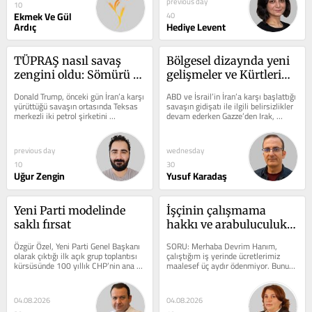
previous day
10
Ekmek Ve Gül
40
Ardıç
Hediye Levent
TÜPRAŞ nasıl savaş 
Bölgesel dizaynda yeni 
zengini oldu: Sömürü 
gelişmeler ve Kürtlerin 
oranı yüzde 1060’a çıktı
entegrasyon süreci
Donald Trump, önceki gün İran’a karşı 
ABD ve İsrail’in İran’a karşı başlattığı 
yürüttüğü savaşın ortasında Teksas 
savaşın gidişatı ile ilgili belirsizlikler 
merkezli iki petrol şirketini 
devam ederken Gazze’den Irak, 
kastederek herkesin...
Suriye ve...
previous day
wednesday
10
30
Uğur Zengin
Yusuf Karadaş
Yeni Parti modelinde 
İşçinin çalışmama 
saklı fırsat
hakkı ve arabuluculuk 
süreci
Özgür Özel, Yeni Parti Genel Başkanı 
SORU: Merhaba Devrim Hanım, 
olarak çıktığı ilk açık grup toplantısı 
çalıştığım iş yerinde ücretlerimiz 
kürsüsünde 100 yıllık CHP’nin ana 
maalesef üç aydır ödenmiyor. Bunun 
gövdesini alarak...
üzerine biz de toplu olarak...
04.08.2026
04.08.2026