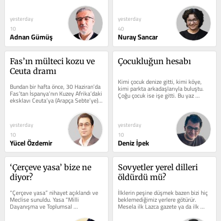
gelmiş, ancak dünya ve...
yesterday
yesterday
10
40
Adnan Gümüş
Nuray Sancar
Fas’ın mülteci kozu ve 
Çocukluğun hesabı
Ceuta dramı
Kimi çocuk denize gitti, kimi köye, 
Bundan bir hafta önce, 30 Haziran’da 
kimi parkta arkadaşlarıyla buluştu. 
Fas’tan İspanya’nın Kuzey Afrika’daki 
Çoğu çocuk ise işe gitti. Bu yaz 
eksklavı Ceuta’ya (Arapça Sebte’ye) 
onlardan biri olan 14 yaşındaki...
geçiş yapan 72...
yesterday
yesterday
10
10
Yücel Özdemir
Deniz İpek
‘Çerçeve yasa’ bize ne 
Sovyetler yerel dilleri 
diyor?
öldürdü mü?
“Çerçeve yasa” nihayet açıklandı ve 
İlklerin peşine düşmek bazen bizi hiç 
Meclise sunuldu. Yasa “Milli 
beklemediğimiz yerlere götürür. 
Dayanışma ve Toplumsal 
Mesela ilk Lazca gazete ya da ilk 
Bütünleşmenin Güçlendirilmesine 
Kürtçe rock grubu nerede kuruldu,...
Dair Kanun...