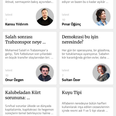
iktisat, sermayenin bakış açısından 
ediyor ve bazen bu o kadar aşikâr 
hareket ettiği için enflasyonu...
oluyor ki bu bağlantıyı kurmak abes...
latest
latest
7
10
Kansu Yıldırım
Pınar Öğünç
Salah sonrası 
Demokrasi bu işin 
Trabzonspor neye 
neresinde?
dönüşecek?
Mohamed Salah’ın Trabzonspor’a 
Her gün bir operasyona, bir gözaltına, 
gelişi, Türk futbolunun son yıllardaki 
bir tutuklamaya uyanıyoruz. Sabahın 
en büyük transfer olaylarından biri. 
kör karanlığında girilen evler, daha ne 
Avrupa futbolunda çok büyük...
olduğu bile belli...
latest
latest
10
7
Onur Özgen
Sultan Özer
Kalubeladan Kürt 
Kuyu Tipi
sorununa: 
Tanımlamadan 
Alfabenin neredeyse bütün harfleri 
Sınıfsal sorunlar ülkede ve dünyada 
kullanılarak inşa edilen cezaevlerinin 
değişmeden dönüşme 
kapitalizmle, kapitokrasi ile hegemon 
içinde resmi adı Y ve S tipi olarak 
süreçlerin temel belirleyicisi haline 
paradoksu
geçen tecrit binaları...