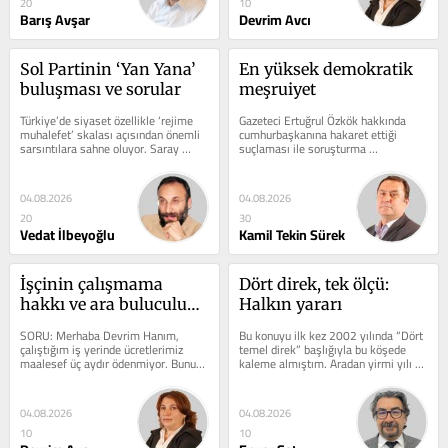
20
10
Barış Avşar
Devrim Avcı
Sol Partinin ‘Yan Yana’ 
En yüksek demokratik 
buluşması ve sorular
meşruiyet
Türkiye’de siyaset özellikle ‘rejime 
Gazeteci Ertuğrul Özkök hakkında 
muhalefet’ skalası açısından önemli 
cumhurbaşkanına hakaret ettiği 
sarsıntılara sahne oluyor. Saray 
suçlaması ile soruşturma 
rejiminin devlet gücüyle...
başlatılmış. Yine cumhurbaşkanına 
hakaret...
04.08.2026
04.08.2026
20
30
Vedat İlbeyoğlu
Kamil Tekin Sürek
İşçinin çalışmama 
Dört direk, tek ölçü: 
hakkı ve ara buluculuk 
Halkın yararı
süreci
SORU: Merhaba Devrim Hanım, 
Bu konuyu ilk kez 2002 yılında “Dört 
çalıştığım iş yerinde ücretlerimiz 
temel direk” başlığıyla bu köşede 
maalesef üç aydır ödenmiyor. Bunun 
kaleme almıştım. Aradan yirmi yılı 
üzerine biz de toplu olarak...
aşkın bir süre geçti....
04.08.2026
04.08.2026
10
10