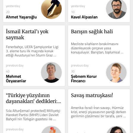
yesterday
yesterday
20
10
Ahmet Yaşaroğlu
Kavel Alpaslan
İsmail Kartal’ı yok 
Barışın sağlık hali
saymak
Mecliste silahların bırakılmasını 
Fenerbahçe, UEFA Şampiyonlar Ligi 
düzenleyecek çerçeve yasa 
3. eleme turu ilk maçında konuk 
konuşuluyor. Barıştan, toplumsal 
ettiği Avusturya’nın Sturm Graz 
bütünleşmeden, ortak bir gelecekten 
ekibini 2-0 yenerek önemli bir 
söz...
avantaj elde...
previous day
previous day
40
30
Mehmet
Şebnem Korur
Özyazanlar
Fincancı
‘Türkiye yüzyılının 
Savaş matruşkası!
dayanakları’ dedikleri: 
Kadınlar ve aile
Amerika-İsrail-İran savaşı, Hürmüz 
Sıla Altun[email protected] Milliyetçi 
krizi, enerji piyasasının paniği derken 
Hareket Partisi (MHP) Lideri Devlet 
gerilimin çözülmesi bir tarafa, yeni 
Bahçeli’nin Türkgün gazetesi ile 
mücadele hatta savaş...
gerçekleştirdiği “Türk ve...
previous day