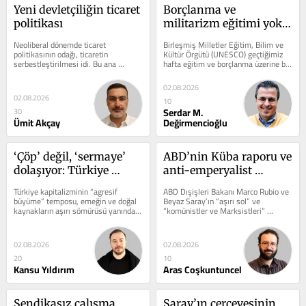
Yeni devletçiliğin ticaret 
Borçlanma ve 
politikası
militarizm eğitimi yok 
ediyor
Neoliberal dönemde ticaret 
Birleşmiş Milletler Eğitim, Bilim ve 
politikasının odağı, ticaretin 
Kültür Örgütü (UNESCO) geçtiğimiz 
serbestleştirilmesi idi. Bu ana 
hafta eğitim ve borçlanma üzerine bir 
paradigma içinde ticaret politikası 
bilgi notu dağıttı. Bu...
gümrük...
02.08.2026
02.08.2026
10
Serdar M.
30
Ümit Akçay
Değirmencioğlu
‘Çöp’ değil, ‘sermaye’ 
ABD’nin Küba raporu ve 
dolaşıyor: Türkiye 
anti-emperyalist 
neden Avrupa’nın en 
mücadeleler korkusu
Türkiye kapitalizminin “agresif 
ABD Dışişleri Bakanı Marco Rubio ve 
büyük atık ithalatçısı 
büyüme” temposu, emeğin ve doğal 
Beyaz Saray’ın “aşırı sol” ve 
kaynakların aşırı sömürüsü yanında, 
“komünistler ve Marksistleri” 
oldu?
giderek artan biçimde atık...
terörist ilan edip basta...
02.08.2026
02.08.2026
20
10
Kansu Yıldırım
Aras Coşkuntuncel
Sendikasız çalışma 
Saray’ın çerçevesinin 