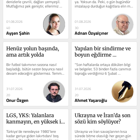
denizlerle çevrili, dağları yemyeşil.  
ya. Yoksun da. Peki, o gün bugündür 
Mutfağımız pek geniştir, ellerimiz 
imzalayıp durduğun kağıtlara elin mi 
lezzetli. Halk oyunlarımız...
değmedi, parmağında mı yok...
01.08.2026
01.08.2026
40
30
Ayşen Şahin
Adnan Özyalçıner
Henüz yolun başında, 
Yapılan bir sindirme ve 
ama artık yolda
boyun eğdirme 
operasyonudur
Bir futbol takımının sezona nasıl 
“Son haftalarda ortaya dökülen bilgi 
başladığı, bütün sezon boyunca nasıl 
ve belgeler, 53 binden fazla canımızı 
devam edeceğini göstermez. Temmuz 
toprağa verdiğimiz 6 Şubat 
ve ağustos aylarında oynanan...
depremleri sürecinde neler...
31.07.2026
31.07.2026
20
20
Onur Özgen
Ahmet Yaşaroğlu
LGS, YKS: Yalanlara 
Ukrayna ve İran’da son 
kanmayın, en yüksek iş 
sözü kim söylüyor?
ve eşitlik 
Türkiye’de neredeyse 1980’lere 
Ukrayna ve İran savaşlarının kısa 
yükseköğretimde
kadar geriye giden lakırtıdan/ boş 
sürede bitme olasılığı her geçen gün 