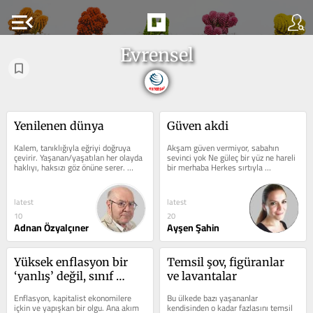
menu_open
Evrensel
Yenilenen dünya
Güven akdi
Kalem, tanıklığıyla eğriyi doğruya 
Akşam güven vermiyor, sabahın 
çevirir. Yaşanan/yaşatılan her olayda 
sevinci yok Ne güleç bir yüz ne hareli 
haklıyı, haksızı göz önüne serer. 
bir merhaba Herkes sırtıyla 
Resmini haktan yana...
konuşuyor birbiriyle... Güven 
vermiyor...
latest
latest
10
20
Adnan Özyalçıner
Ayşen Şahin
Yüksek enflasyon bir 
Temsil şov, figüranlar 
‘yanlış’ değil, sınıf 
ve lavantalar
politikasıdır
Enflasyon, kapitalist ekonomilere 
Bu ülkede bazı yaşananlar 
içkin ve yapışkan bir olgu. Ana akım 
kendisinden o kadar fazlasını temsil 