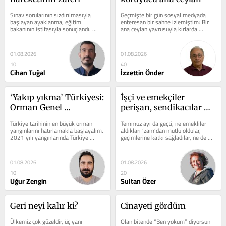
Sınav sorularının sızdırılmasıyla 
Geçmişte bir gün sosyal medyada 
başlayan ayaklanma, eğitim 
enteresan bir sahne izlemiştim: Bir 
bakanının istifasıyla sonuçlandı. 
ana ceylan yavrusuyla kırlarda 
Sokaklara şimdilik sevinçle karışık...
otlarken, aniden bir kaplanın 
hücumuna...
01.08.2026
01.08.2026
10
40
Cihan Tuğal
İzzettin Önder
‘Yakıp yıkma’ Türkiyesi: 
İşçi ve emekçiler 
Orman Genel 
perişan, sendikacılar 
Müdürlüğü kasayı faize 
seyrediyor!
Türkiye tarihinin en büyük orman 
Temmuz ayı da geçti, ne emekliler 
çalıştırdı
yangınlarını hatırlamakla başlayalım. 
aldıkları ‘zam’dan mutlu oldular, 
2021 yılı yangınlarında Türkiye 
geçimlerine katkı sağladılar, ne de 
genelinde en az 118 bin hektar...
milyonlarca asgari ücretli...
01.08.2026
01.08.2026
10
20
Uğur Zengin
Sultan Özer
Geri neyi kalır ki?
Cinayeti gördüm
Ülkemiz çok güzeldir, üç yanı 
Olan bitende “Ben yokum” diyorsun 