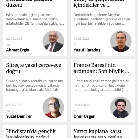
düzeni
içindekiler ve 
dışındakiler
İşkollarındaki işçi sayıları ve 
Önümüzdeki günlerde Meclise 
sendikaların üye sayılarına ilişkin 
sunulması beklenen çerçeve yasayla 
istatistikler 28 Temmuz’da açıklandı. 
ilgili bazı belirsizliklerin devam 
Gazetemiz, istatistiklere...
etmesine rağmen iktidar 
cephesinden...
02.08.2026
02.08.2026
10
30
Ahmet Ergin
Yusuf Karadaş
Süreçte yasal çerçeveye 
Franco Baresi’nin 
doğru
ardından: Son büyük 
libero
Sürecin bundan sonraki yol haritasını 
Futbol tarihi çoğu zaman gol atanları 
belirleyecek çerçeve yasa, yakında 
hatırlar. Bir oyuncunun büyüklüğü, 
kamuoyuna açıklanacak. Abdullah 
rakamlarla kolayca anlatılabildiği 
Öcalan ve güvenlik bürokrasisi...
ölçüde görünür hâle...
02.08.2026
01.08.2026
10
10
Yücel Demirer
Onur Özgen
Hindistan’da gençlik 
Yırtıcı kaplana karşı 
hareketinin zaferi
koruyucu ana ceylan