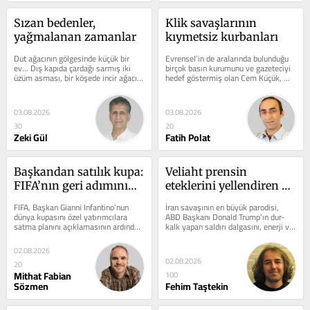
Sızan bedenler, 
Klik savaşlarının 
yağmalanan zamanlar
kıymetsiz kurbanları
Dut ağacının gölgesinde küçük bir 
Evrensel’in de aralarında bulunduğu 
ev... Dış kapıda çardağı sarmış iki 
birçok basın kurumunu ve gazeteciyi 
üzüm asması, bir köşede incir ağacı; 
hedef göstermiş olan Cem Küçük, 
bir horoz,...
kendisiyle benzer duruşa sahip...
03.08.2026
03.08.2026
30
20
Zeki Gül
Fatih Polat
Başkandan satılık kupa: 
Veliaht prensin 
FIFA’nın geri adımının 
eteklerini yellendiren 
anlamı
koalisyon
FIFA, Başkan Gianni Infantino’nun 
İran savaşının en büyük parodisi, 
dünya kupasını özel yatırımcılara 
ABD Başkanı Donald Trump’ın dur-
satma planını açıklamasının ardından 
kalk yapan saldırı dalgasını, enerji ve 
fırtınalı bir hafta...
petrol tesislerini yok edecek...
02.08.2026
02.08.2026
20
Mithat Fabian
100
Sözmen
Fehim Taştekin