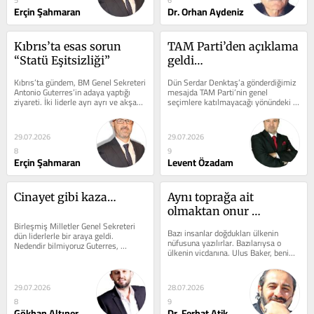
Erçin Şahmaran
Dr. Orhan Aydeniz
Kıbrıs’ta esas sorun 
TAM Parti’den açıklama 
“Statü Eşitsizliği”
geldi…
Kıbrıs’ta gündem, BM Genel Sekreteri 
Dün Serdar Denktaş’a gönderdiğimiz 
Antonio Guterres’in adaya yaptığı 
mesajda TAM Parti’nin genel 
ziyareti. İki liderle ayrı ayrı ve akşam 
seçimlere katılmayacağı yönündeki 
yemeği buluşması. Son...
iddialar başta parti yöneticileri...
29.07.2026
29.07.2026
8
9
Erçin Şahmaran
Levent Özadam
Cinayet gibi kaza…
Aynı toprağa ait 
olmaktan onur 
Birleşmiş Milletler Genel Sekreteri 
duyduğum: Ulus Baker
Bazı insanlar doğdukları ülkenin 
dün liderlerle bir araya geldi. 
nüfusuna yazılırlar. Bazılarıysa o 
Nedendir bilmiyoruz Guterres, 
ülkenin vicdanına. Ulus Baker, benim 
Cumhurbaşkanı Tufan Erhürman ile 
için ikincisidir. Onu, aynı...
daha uzun bir...
29.07.2026
28.07.2026
8
9
Gökhan Altıner
Dr. Ferhat Atik