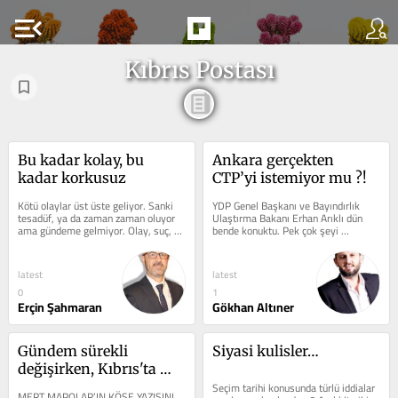
menu_open
Kıbrıs Postası
Bu kadar kolay, bu 
Ankara gerçekten 
kadar korkusuz
CTP’yi istemiyor mu ?!
Kötü olaylar üst üste geliyor. Sanki 
YDP Genel Başkanı ve Bayındırlık 
tesadüf, ya da zaman zaman oluyor 
Ulaştırma Bakanı Erhan Arıklı dün 
ama gündeme gelmiyor. Olay, suç, 
bende konuktu. Pek çok şeyi 
kuralsızlık olmayan ülke var mı,...
konuştuk ve konu olası bir 
seçimden...
latest
latest
0
1
Erçin Şahmaran
Gökhan Altıner
Gündem sürekli 
Siyasi kulisler…
değişirken, Kıbrıs'ta 
kim kazanıyor?
Seçim tarihi konusunda türlü iddialar 
MERT MAPOLAR’IN KÖŞE YAZISINI 