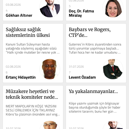
02.08.2026
03.08.2026
5
Doç. Dr. Fatma
4
Gökhan Altıner
Miralay
Sağlıksız sağlık 
Baybars ve Rogers, 
sistemlerinin ülkesi
CTP’de…
Kanuni Sultan Süleyman hasta 
Guterres’in Kıbrıs ziyaretinden sonra 
yatağında söylemiş aşağıdaki sözü: 
türlü yorumlar yapılmaya başladı… 
“Halk içinde muteber bir nesne yok 
Tufan hoca her ne kadar umudunu 
devlet gibi, olmaya devlet cihanda,...
korumaya devam ettiğini söylese...
02.08.2026
31.07.2026
6
7
Ertanç Hidayettin
Levent Özadam
Müzakere heyetleri ve 
Ya yakalanmayanlar…
teknik komiteler neden 
işlemiyor?
Köşe yazımı yazmak için bilgisayar 
MERT MAPOLAR’IN KÖŞE YAZISINI 
başına oturduğumda şöyle bir haber 
SESLİ DİNLEMEK İÇİN TIKLAYINIZ 
sitelerini tararım; bunu her gün 
Kıbrıs'ta çözümün önündeki asıl engel 
yaparım. Kaçak yakalanmadığı...
ne? Müzakere masalarının...
31.07.2026
31.07.2026