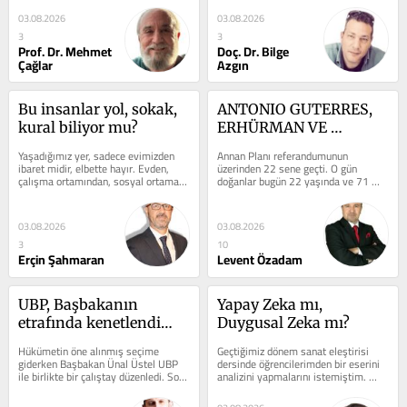
03.08.2026
03.08.2026
3
3
Prof. Dr. Mehmet
Doç. Dr. Bilge
Çağlar
Azgın
Bu insanlar yol, sokak, 
ANTONIO GUTERRES, 
kural biliyor mu?
ERHÜRMAN VE 
ZAMANIN RUHUNU 
Yaşadığımız yer, sadece evimizden 
Annan Planı referandumunun 
BİLMEK
ibaret midir, elbette hayır. Evden, 
üzerinden 22 sene geçti. O gün 
çalışma ortamından, sosyal ortama, 
doğanlar bugün 22 yaşında ve 71 
aileye kadar, her yer, her alan...
yıldır Kıbrıs sorununun neden 
çözülmediğini...
03.08.2026
03.08.2026
3
10
Erçin Şahmaran
Levent Özadam
UBP, Başbakanın 
Yapay Zeka mı, 
etrafında kenetlendi…
Duygusal Zeka mı?
Hükümetin öne alınmış seçime 
Geçtiğimiz dönem sanat eleştirisi 
giderken Başbakan Ünal Üstel UBP 
dersinde öğrencilerimden bir eserini 
ile birlikte bir çalıştay düzenledi. Son 
analizini yapmalarını istemiştim. 
derece önemli işlere imza...
Projeleri okurken bir tanesinde...