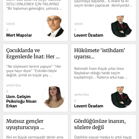
yayılmaya başlandı… 6 Aralık’ta iki 
SESLİ DİNLEMEK İÇİN TIKLAYINIZ 
seçim birden yapılacak  deniliyordu! 
"Bir toplumun geleceğini, yalnızca 
Yerel seçimler için bu...
konuştuğu konular değil,...
latest
latest
0
1
Mert Mapolar
Levent Özadam
Çocuklarda ve 
Hükümete ‘istihdam’ 
Ergenlerde İnat: Her 
uyarısı…
“Hayır” aynı şeyi mi 
“Ne söylesem tersini yapıyor” “Her 
Rahmetli İrsen Küçük yıllar önce 
anlatır?
şeye hayır diyor” “Eskiden böyle 
Başbakan olduğu halde seçim 
değildi, şimdi en küçük şey 
kaybetmişti… Yüzlerce arka kapı 
tartışmaya dönüşüyor”...
iştihamı yapması… Binlerce kişi 
yesterday
tepki...
0
yesterday
Uzm. Gelişim
Psikoloğu Nisan
0
Erkan
Levent Özadam
Mutsuz gençler 
Gördüğünüze inanın, 
uyuşturucuya 
sözlere değil
yöneliyor... Dikkat!
Akıl en büyük sermayedir derler ama 
Özellikle soysal medya ki artık hayat 