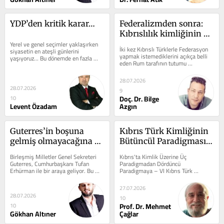
YDP’den kritik karar…
Federalizmden sonra: 
Kıbrıslılık kimliğinin 
Yerel ve genel seçimler yaklaşırken 
ötesinde bir sol 
İki kez Kıbrıslı Türklerle Federasyon 
siyasetin en ateşli günlerini 
mümkün mü? (1)
yapmak istemediklerini açıkça belli 
yaşıyoruz… Bu dönemde en fazla 
eden Rum tarafının tutumu 
merak edilen konu ise hükümet...
karşısında solun ana ve nihai...
28.07.2026
28.07.2026
9
Doç. Dr. Bilge
10
Levent Özadam
Azgın
Guterres’in boşuna 
Kıbrıs Türk Kimliğinin 
gelmiş olmayacağına 
Bütüncül Paradigması 
inanmak istiyorum…
-4/4- Geleceğe Taşınan 
Birleşmiş Milletler Genel Sekreteri 
Kıbrıs'ta Kimlik Üzerine Üç 
Kimlik
Guterres, Cumhurbaşkanı Tufan 
Paradigmadan Dördüncü 
Erhürman ile bir araya geliyor. Bu 
Paradigmaya – VI Kıbrıs Türk 
ziyaret son derece önemli çünkü...
Kimliğinin Bütüncül Paradigması 
-4/4- Geleceğe...
27.07.2026
28.07.2026
10
Prof. Dr. Mehmet
10
Gökhan Altıner
Çağlar