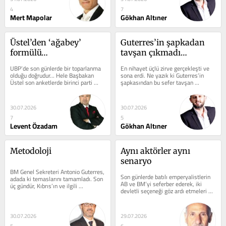
4
7
Mert Mapolar
Gökhan Altıner
Üstel’den ‘ağabey’ 
Guterres’in şapkadan 
formülü…
tavşan çıkmadı…
UBP’de son günlerde bir toparlanma 
En nihayet üçlü zirve gerçekleşti ve 
olduğu doğrudur… Hele Başbakan 
sona erdi. Ne yazık ki Guterres’in 
Üstel son anketlerde birinci parti 
şapkasından bu sefer tavşan 
olduklarını söyledikten sonra...
çıkmadı. Solcusu da sağcısı da bu...
30.07.2026
30.07.2026
7
5
Levent Özadam
Gökhan Altıner
Metodoloji
Aynı aktörler aynı 
senaryo
BM Genel Sekreteri Antonio Guterres, 
Son günlerde batılı emperyalistlerin 
adada ki temaslarını tamamladı. Son 
AB ve BM’yi seferber ederek, iki 
üç gündür, Kıbrıs’ın ve ilgili 
devletli seçeneği göz ardı etmeleri ve 
merkezlerin en önemli gündemi bu...
yeniden birleşik federal...
30.07.2026
29.07.2026
5
6