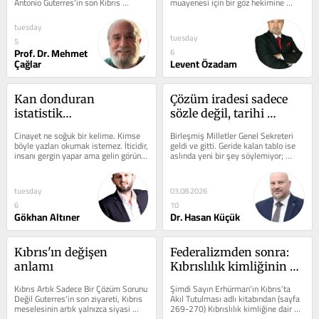
Antonio Guterres'in son Kıbrıs 
muayenesi için bir göz hekimine 
girişimi, ilk bakışta...
götürdüm. Muayene sonunda hem 
gözlük...
tuesday
tuesday
5
Prof. Dr. Mehmet
6
Çağlar
Levent Özadam
Kan donduran 
Çözüm iradesi sadece 
istatistik…
sözle değil, tarihi 
gerçeklerle ortaya konur
Cinayet ne soğuk bir kelime. Kimse 
Birleşmiş Milletler Genel Sekreteri 
böyle yazları okumak istemez. İticidir, 
geldi ve gitti. Geride kalan tablo ise 
insanı gergin yapar ama gelin görün 
aslında yeni bir şey söylemiyor; 
ki yaşamak ve farkındalık...
geçmişte yaşananlar bugüne...
tuesday
03.08.2026
6
10
Gökhan Altıner
Dr. Hasan Küçük
Kıbrıs'ın değişen 
Federalizmden sonra: 
anlamı
Kıbrıslılık kimliğinin 
ötesinde bir sol 
Kıbrıs Artık Sadece Bir Çözüm Sorunu 
Şimdi Sayın Erhürman’ın Kıbrıs’ta 
mümkün mü? (2)
Değil Guterres'in son ziyareti, Kıbrıs 
Akıl Tutulması adlı kitabından (sayfa 
meselesinin artık yalnızca siyasi 
269-270) Kıbrıslılık kimliğine dair 
değil, Doğu...
dile getirdiği...