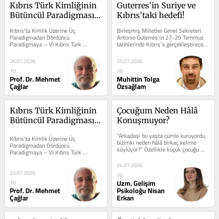
Kıbrıs Türk Kimliğinin 
Guterres’in Suriye ve 
Bütüncül Paradigması 
Kıbrıs’taki hedefi!
-3/4- Köken Değil, 
Kıbrıs'ta Kimlik Üzerine Üç 
Birleşmiş Milletler Genel Sekreteri 
Miras
Paradigmadan Dördüncü 
Antonio Guterres’in 27-29 Temmuz 
Paradigmaya – VI Kıbrıs Türk 
tarihlerinde Kıbrıs’a gerçekleştireceği 
Kimliğinin Bütüncül Paradigması 
ziyaret kamuoyu nezdinde...
-3/4- Kimlik...
26.07.2026
25.07.2026
10
10
Prof. Dr. Mehmet
Muhittin Tolga
Çağlar
Özsağlam
Kıbrıs Türk Kimliğinin 
Çocuğum Neden Hâlâ 
Bütüncül Paradigması 
Konuşmuyor?
-2/4- Neden Yeni Bir 
“Arkadaşı bu yaşta cümle kuruyordu, 
Kıbrıs'ta Kimlik Üzerine Üç 
Paradigmaya İhtiyaç 
bizimki neden hâlâ birkaç kelime 
Paradigmadan Dördüncü 
söylüyor?” Özellikle küçük çocuğu 
Duyulmaktadır?
Paradigmaya – VI Kıbrıs Türk 
olan ailelerden bu soruyu...
Kimliğinin Bütüncül Paradigması 
24.07.2026
-2/4- Neden Yeni...
25.07.2026
10
Uzm. Gelişim
10
Prof. Dr. Mehmet
Psikoloğu Nisan
Çağlar
Erkan