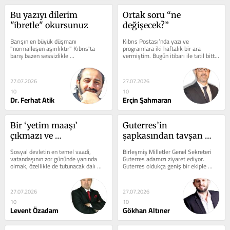
Bu yazıyı dilerim 
Ortak soru “ne 
"ibretle" okursunuz
değişecek?”
Barışın en büyük düşmanı 
Kıbrıs Postası’nda yazı ve 
"normalleşen aşırılıktır" Kıbrıs'ta 
programlara iki haftalık bir ara 
barış bazen sessizlikle 
vermiştim. Bugün itibarı ile tatil bitti 
karıştırılıyor. Oysa...
ve yeniden başlıyorum. 20 Temmuz...
27.07.2026
27.07.2026
10
10
Dr. Ferhat Atik
Erçin Şahmaran
Bir ‘yetim maaşı’ 
Guterres’in 
çıkmazı ve 
şapkasından tavşan 
bürokrasinin soğuk 
çıkacak mı ?
​Sosyal devletin en temel vaadi, 
Birleşmiş Milletler Genel Sekreteri 
yüzü
vatandaşının zor gününde yanında 
Guterres adamızı ziyaret ediyor. 
olmak, özellikle de tutunacak dalı 
Guterres oldukça geniş bir ekiple 
kalmamış yetimin ve dulun hakkını...
bugün Kıbrıs’ta olacak....
27.07.2026
27.07.2026
10
10
Levent Özadam
Gökhan Altıner