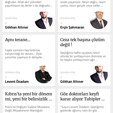
doğrudur. Allah akıl yolundan 
orada yaşanıyor. Neyin doğru, neyin 
şaşırtmasın da derler o da doğrudur. 
yanlış, neyin gerçek veya sahte 
Toplumun en az yarısının...
olduğunu anlayamıyorsunuz. Tam 
bir...
yesterday
previous day
0
3
Gökhan Altıner
Erçin Şahmaran
Aynı terane…
Ceza tek başına çözüm 
değil !
Sapla samanın hep birbirine 
Geçtiğimiz hafta uyuşturu tesiri 
karıştırıldığı bir durum… Öyle 
altında bir yurttaşımızın ölümüne ve 
yorumlar yapılıyor ki dehşete 
bir başka yurttaşımızın ağır 
düşüyoruz! Öncelik tabi ki Türkiye...
yaralanmasına şahit olmuştuk....
previous day
previous day
3
3
Levent Özadam
Gökhan Altıner
Kıbrıs'ta yeni bir dönem 
Göz doktorları keyfi 
mi, yeni bir belirsizlik 
karar alıyor Tabipler 
mi?
Birliği uyuyor!
Kıbrıs'ta Değişen Sadece Müzakere 
“Sayın Levent Özadam; Geçtiğimiz 
Değil, Müzakerenin Mantığıdır 
günlerde oğlumu rutin bir göz 