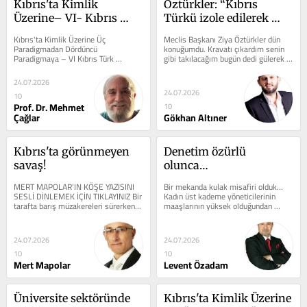
Kıbrıs'ta Kimlik 
Öztürkler: “Kıbrıs 
Üzerine– VI- Kıbrıs 
Türkü izole edilerek 
Türk Kimliğinin 
çözüm sağlanamaz..."
Kıbrıs'ta Kimlik Üzerine Üç 
Meclis Başkanı Ziya Öztürkler dün 
Bütüncül Paradigması 
Paradigmadan Dördüncü 
konuğumdu. Kravatı çıkardım senin 
Paradigmaya – VI Kıbrıs Türk 
gibi takılacağım bugün dedi gülerek 
-1/4-
Kimliğinin Bütüncül Paradigması 
karşılaştığımızda....
-1/4-...
24.07.2026
24.07.2026
10
Prof. Dr. Mehmet
10
Çağlar
Gökhan Altıner
Kıbrıs'ta görünmeyen 
Denetim özürlü 
savaş!
olunca…
MERT MAPOLAR’IN KÖŞE YAZISINI 
Bir mekanda kulak misafiri olduk… 
SESLİ DİNLEMEK İÇİN TIKLAYINIZ Bir 
Kadın üst kademe yöneticilerinin 
tarafta barış müzakereleri sürerken, 
maaşlarının yüksek olduğundan 
diğer tarafta savaşın...
şikayet ediyor! Hele de hayat...
24.07.2026
24.07.2026
10
10
Mert Mapolar
Levent Özadam
Üniversite sektöründe 
Kıbrıs'ta Kimlik Üzerine 