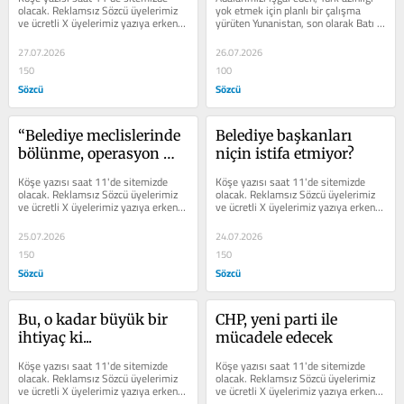
deliyor
olacak. Reklamsız Sözcü üyelerimiz 
yok etmek için planlı bir çalışma 
ve ücretli X üyelerimiz yazıya erken 
yürüten Yunanistan, son olarak Batı 
erişim sağlayabilir.
Trakya Türk...
27.07.2026
26.07.2026
150
100
Sözcü
Sözcü
“Belediye meclislerinde 
Belediye başkanları 
bölünme, operasyon 
niçin istifa etmiyor?
getirir”
Köşe yazısı saat 11'de sitemizde 
Köşe yazısı saat 11'de sitemizde 
olacak. Reklamsız Sözcü üyelerimiz 
olacak. Reklamsız Sözcü üyelerimiz 
ve ücretli X üyelerimiz yazıya erken 
ve ücretli X üyelerimiz yazıya erken 
erişim sağlayabilir.
erişim sağlayabilir.
25.07.2026
24.07.2026
150
150
Sözcü
Sözcü
Bu, o kadar büyük bir 
CHP, yeni parti ile 
ihtiyaç ki...
mücadele edecek
Köşe yazısı saat 11'de sitemizde 
Köşe yazısı saat 11'de sitemizde 
olacak. Reklamsız Sözcü üyelerimiz 
olacak. Reklamsız Sözcü üyelerimiz 
ve ücretli X üyelerimiz yazıya erken 
ve ücretli X üyelerimiz yazıya erken 
erişim sağlayabilir.
erişim sağlayabilir.