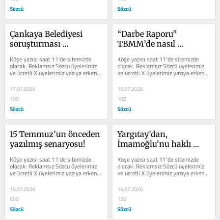
Sözcü
Sözcü
Çankaya Belediyesi 
“Darbe Raporu” 
soruşturması 
TBMM’de nasıl 
derinleştiriliyor
gizlendi?
Köşe yazısı saat 11'de sitemizde 
Köşe yazısı saat 11'de sitemizde 
olacak. Reklamsız Sözcü üyelerimiz 
olacak. Reklamsız Sözcü üyelerimiz 
ve ücretli X üyelerimiz yazıya erken 
ve ücretli X üyelerimiz yazıya erken 
erişim sağlayabilir.
erişim sağlayabilir.
17.07.2026
16.07.2026
100
100
Sözcü
Sözcü
15 Temmuz’un önceden 
Yargıtay’dan, 
yazılmış senaryosu!
İmamoğlu’nu haklı 
gösteren savunma 
Köşe yazısı saat 11'de sitemizde 
Köşe yazısı saat 11'de sitemizde 
kararı
olacak. Reklamsız Sözcü üyelerimiz 
olacak. Reklamsız Sözcü üyelerimiz 
ve ücretli X üyelerimiz yazıya erken 
ve ücretli X üyelerimiz yazıya erken 
erişim sağlayabilir.
erişim sağlayabilir.
15.07.2026
14.07.2026
650
150
Sözcü
Sözcü