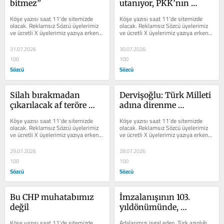
bitmez”
utanıyor, PKK’nın 
tutumuna 
Köşe yazısı saat 11'de sitemizde 
Köşe yazısı saat 11'de sitemizde 
kahroluyorum
olacak. Reklamsız Sözcü üyelerimiz 
olacak. Reklamsız Sözcü üyelerimiz 
ve ücretli X üyelerimiz yazıya erken 
ve ücretli X üyelerimiz yazıya erken 
erişim sağlayabilir.
erişim sağlayabilir.
31.07.2026
30.07.2026
100
100
Sözcü
Sözcü
Silah bırakmadan 
Dervişoğlu: Türk Milleti 
çıkarılacak af teröre 
adına direnme 
teslim olmak demektir
hakkımızı kullanacağız
Köşe yazısı saat 11'de sitemizde 
Köşe yazısı saat 11'de sitemizde 
olacak. Reklamsız Sözcü üyelerimiz 
olacak. Reklamsız Sözcü üyelerimiz 
ve ücretli X üyelerimiz yazıya erken 
ve ücretli X üyelerimiz yazıya erken 
erişim sağlayabilir.
erişim sağlayabilir.
29.07.2026
28.07.2026
100
100
Sözcü
Sözcü
Bu CHP muhatabımız 
İmzalanışının 103. 
değil
yıldönümünde, 
Yunanistan Lozan’ı 
Köşe yazısı saat 11'de sitemizde 
Adalarımızı işgal eden, Türk azınlığı 