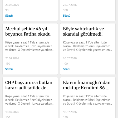
23.07.2026
22.07.2026
90
100
Sözcü
Sözcü
Meçhul şehide 46 yıl 
Böyle sahtekarlık ve 
boyunca Fatiha okudu
skandal görülmedi!
Köşe yazısı saat 11'de sitemizde 
Köşe yazısı saat 11'de sitemizde 
olacak. Reklamsız Sözcü üyelerimiz 
olacak. Reklamsız Sözcü üyelerimiz 
ve ücretli X üyelerimiz yazıya erken 
ve ücretli X üyelerimiz yazıya erken 
erişim sağlayabilir.
erişim sağlayabilir.
21.07.2026
20.07.2026
150
100
Sözcü
Sözcü
CHP başvurursa butlan 
Ekrem İmamoğlu’ndan 
kararı adli tatilde de 
mektup: Kendimi 86 
görüşülebilecek
milyona emanet 
Köşe yazısı saat 11'de sitemizde 
Köşe yazısı saat 11'de sitemizde 
ediyorum
olacak. Reklamsız Sözcü üyelerimiz 
olacak. Reklamsız Sözcü üyelerimiz 
ve ücretli X üyelerimiz yazıya erken 
ve ücretli X üyelerimiz yazıya erken 
erişim sağlayabilir.
erişim sağlayabilir.
19.07.2026
18.07.2026
100
150