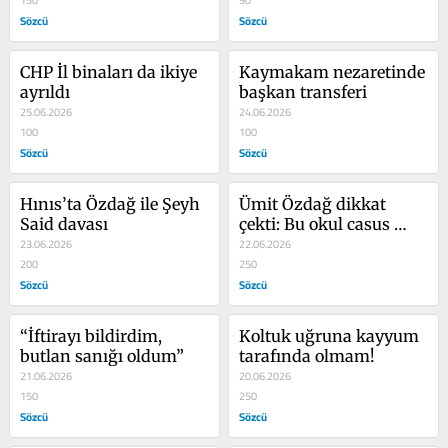
Sözcü
Sözcü
CHP İl binaları da ikiye 
Kaymakam nezaretinde 
ayrıldı
başkan transferi
25.06.2026
24.06.2026
100
100
Sözcü
Sözcü
Hınıs’ta Özdağ ile Şeyh 
Ümit Özdağ dikkat 
Said davası
çekti: Bu okul casus 
23.06.2026
yuvasına döner
22.06.2026
200
250
Sözcü
Sözcü
“İftirayı bildirdim, 
Koltuk uğruna kayyum 
butlan sanığı oldum”
tarafında olmam!
21.06.2026
20.06.2026
150
250
Sözcü
Sözcü