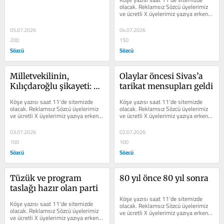
olacak. Reklamsız Sözcü üyelerimiz 
ve ücretli X üyelerimiz yazıya erken 
erişim sağlayabilir.
05.07.2026
04.07.2026
200
150
Sözcü
Sözcü
Milletvekilinin, 
Olaylar öncesi Sivas’a 
Kılıçdaroğlu şikayeti: 
tarikat mensupları geldi
Atılan, “traktör 
Köşe yazısı saat 11'de sitemizde 
Köşe yazısı saat 11'de sitemizde 
eylemcisi” başkan
olacak. Reklamsız Sözcü üyelerimiz 
olacak. Reklamsız Sözcü üyelerimiz 
ve ücretli X üyelerimiz yazıya erken 
ve ücretli X üyelerimiz yazıya erken 
erişim sağlayabilir.
erişim sağlayabilir.
03.07.2026
02.07.2026
100
100
Sözcü
Sözcü
Tüzük ve program 
80 yıl önce 80 yıl sonra
taslağı hazır olan parti
Köşe yazısı saat 11'de sitemizde 
Köşe yazısı saat 11'de sitemizde 
olacak. Reklamsız Sözcü üyelerimiz 
olacak. Reklamsız Sözcü üyelerimiz 
ve ücretli X üyelerimiz yazıya erken 
ve ücretli X üyelerimiz yazıya erken 
erişim sağlayabilir.