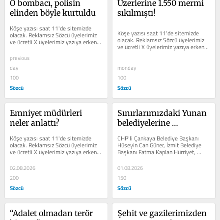
O bombacı, polisin 
Üzerlerine 1.550 mermi 
elinden böyle kurtuldu
sıkılmıştı!
Köşe yazısı saat 11'de sitemizde 
Köşe yazısı saat 11'de sitemizde 
olacak. Reklamsız Sözcü üyelerimiz 
olacak. Reklamsız Sözcü üyelerimiz 
ve ücretli X üyelerimiz yazıya erken 
ve ücretli X üyelerimiz yazıya erken 
erişim sağlayabilir.
erişim sağlayabilir.
previous
day
monday
100
100
Sözcü
Sözcü
Emniyet müdürleri 
Sınırlarımızdaki Yunan 
neler anlattı?
belediyelerine 
operasyon yok mu?
Köşe yazısı saat 11'de sitemizde 
CHP’li Çankaya Belediye Başkanı 
olacak. Reklamsız Sözcü üyelerimiz 
Hüseyin Can Güner, İzmit Belediye 
ve ücretli X üyelerimiz yazıya erken 
Başkanı Fatma Kaplan Hürriyet, 
erişim sağlayabilir.
Üsküdar Belediye Başkanı Sinem...
02.08.2026
01.08.2026
200
150
Sözcü
Sözcü
“Adalet olmadan terör 
Şehit ve gazilerimizden 