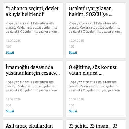
“Tabanca seçimi, devlet 
Öcalan’ı yargılayan 
aklıyla belirlendi”
hakim, SÖZCÜ’ye 
anlattı: Bırakın 
Köşe yazısı saat 11'de sitemizde 
Köşe yazısı saat 11'de sitemizde 
İmamoğlu konuşsun 
olacak. Reklamsız Sözcü üyelerimiz 
olacak. Reklamsız Sözcü üyelerimiz 
ve ücretli X üyelerimiz yazıya erken 
ve ücretli X üyelerimiz yazıya erken 
insanlar yargıya 
erişim sağlayabilir.
erişim sağlayabilir.
güvensin
13.07.2026
12.07.2026
150
150
Sözcü
Sözcü
İmamoğlu davasında 
O eğitime, söz konusu 
yaşananlar için cezaevi 
vatan olunca 
komşusunun görüşü
başlanmıştı
Köşe yazısı saat 11'de sitemizde 
Köşe yazısı saat 11'de sitemizde 
olacak. Reklamsız Sözcü üyelerimiz 
olacak. Reklamsız Sözcü üyelerimiz 
ve ücretli X üyelerimiz yazıya erken 
ve ücretli X üyelerimiz yazıya erken 
erişim sağlayabilir.
erişim sağlayabilir.
11.07.2026
10.07.2026
100
100
Sözcü
Sözcü
Asıl amaç okullardan 
33 şehit... 33 insan... 33 