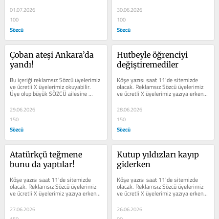
erişim sağlayabilir.
01.07.2026
30.06.2026
100
100
Sözcü
Sözcü
Çoban ateşi Ankara’da 
Hutbeyle öğrenciyi 
yandı!
değiştiremediler
Bu içeriği reklamsız Sözcü üyelerimiz 
Köşe yazısı saat 11'de sitemizde 
ve ücretli X üyelerimiz okuyabilir. 
olacak. Reklamsız Sözcü üyelerimiz 
Üye olup büyük SÖZCÜ ailesine 
ve ücretli X üyelerimiz yazıya erken 
katılın.
erişim sağlayabilir.
29.06.2026
28.06.2026
150
150
Sözcü
Sözcü
Atatürkçü teğmene 
Kutup yıldızları kayıp 
bunu da yaptılar!
giderken
Köşe yazısı saat 11'de sitemizde 
Köşe yazısı saat 11'de sitemizde 
olacak. Reklamsız Sözcü üyelerimiz 
olacak. Reklamsız Sözcü üyelerimiz 
ve ücretli X üyelerimiz yazıya erken 
ve ücretli X üyelerimiz yazıya erken 
erişim sağlayabilir.
erişim sağlayabilir.
27.06.2026
26.06.2026
150
90