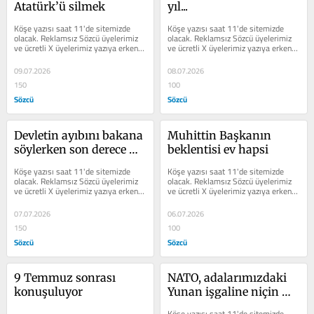
Atatürk’ü silmek
yıl...
Köşe yazısı saat 11'de sitemizde 
Köşe yazısı saat 11'de sitemizde 
olacak. Reklamsız Sözcü üyelerimiz 
olacak. Reklamsız Sözcü üyelerimiz 
ve ücretli X üyelerimiz yazıya erken 
ve ücretli X üyelerimiz yazıya erken 
erişim sağlayabilir.
erişim sağlayabilir.
09.07.2026
08.07.2026
150
100
Sözcü
Sözcü
Devletin ayıbını bakana 
Muhittin Başkanın 
söylerken son derece 
beklentisi ev hapsi
üzgündü
Köşe yazısı saat 11'de sitemizde 
Köşe yazısı saat 11'de sitemizde 
olacak. Reklamsız Sözcü üyelerimiz 
olacak. Reklamsız Sözcü üyelerimiz 
ve ücretli X üyelerimiz yazıya erken 
ve ücretli X üyelerimiz yazıya erken 
erişim sağlayabilir.
erişim sağlayabilir.
07.07.2026
06.07.2026
150
100
Sözcü
Sözcü
9 Temmuz sonrası 
NATO, adalarımızdaki 
konuşuluyor
Yunan işgaline niçin 
son vermiyor?
Köşe yazısı saat 11'de sitemizde 